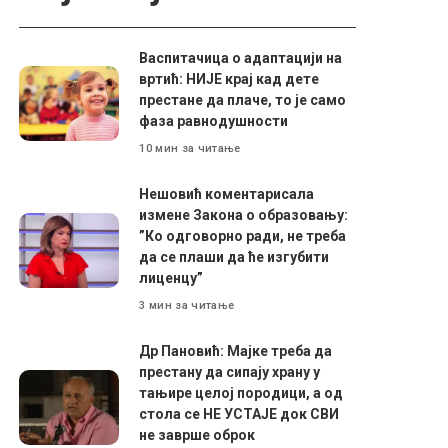
Васпитачица о адаптацији на
вртић: НИЈЕ крај кад дете
престане да плаче, то је само
фаза равнодушности
10 мин за читање
Нешовић коментарисала
измене Закона о образовању:
”Ко одговорно ради, не треба
да се плаши да ће изгубити
лиценцу”
3 мин за читање
Др Пановић: Мајке треба да
престану да сипају храну у
тањире целој породици, а од
стола се НЕ УСТАЈЕ док СВИ
не заврше оброк