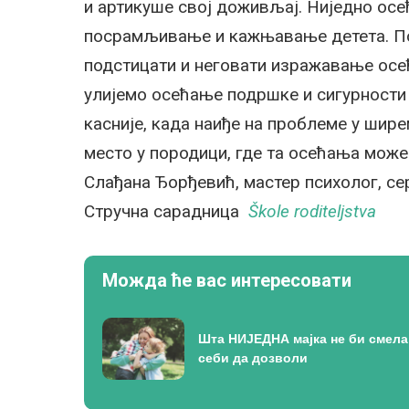
и артикуше свој доживљај. Ниједно осе
посрамљивање и кажњавање детета. По
подстицати и неговати изражавање осећ
улијемо осећање подршке и сигурности 
касније, када наиђе на проблеме у шире
место у породици, где та осећања може
Слађана Ђорђевић, мастер психолог, с
Стручна сарадница
Škole roditeljstva
Можда ће вас интересовати
Шта НИЈЕДНА мајка не би смела
себи да дозволи