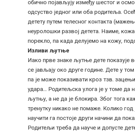
обично појављују између шестог и осмог
одсуство једног или оба родитеља. Осе
детету путем телесног контакта (мажење
неуролошки развој детета. Наиме, кожа
порекло, па када делујемо на кожу, под
Изливи љутње
Иако прве знаке љутње дете показује в
се јављају око друге године. Дете у то
па је може показивати кроз тзв. зацењи
удара… Родитељска улога је у томе да 
љутњу, а не да је блокира. Због тога 
тренутку никако не помаже. Колико год 
научити га постоје други начини да пока
Родитељи треба да науче и допусте детет