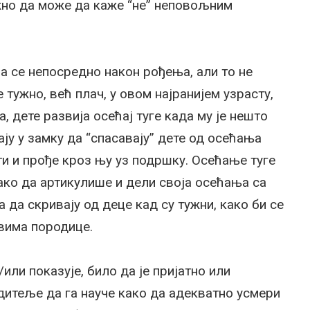
жно да може да каже “не” неповољним
а се непосредно након рођења, али то не
е тужно, већ плач, у овом најранијем узрасту,
 дете развија осећај туге када му је нешто
ју у замку да “спасавају” дете од осећања
ати и прође кроз њу уз подршку. Осећање туге
како да артикулише и дели своја осећања са
 да скривају од деце кад су тужни, како би се
вима породице.
ли показује, било да је пријатно или
одитеље да га науче како да адекватно усмери