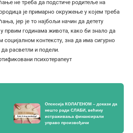
ћање не треба да подстиче родитеље на
родица је примарно окружење у којем треба
ања, јер је то најбољи начин да детету
у првим годинама живота, како би знало да
м социјалном контексту, зна да има сигурно
 да расветли и подели.
ертификовани психотерапеут
Опсесија КОЛАГЕНОМ – докази да
нешто ради СЛАБИ, већину
истраживања финансирали
управо произвођачи