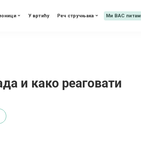
ионици
У вртићу
Реч стручњака
Ми ВАС питам
ада и како реаговати