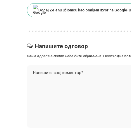
Dodaj Zelenu učionicu kao omiljeni izvor na Google-u
Напишите одговор
Ваша адреса е-поште неће бити објављена.
Неопходна пољ