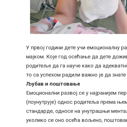
У првој години дете учи емоционалну ра
мајком. Које год осећање да дете дожив
родитеље да га науче како да адекватн
то са успехом радили важно је да знате 
Љубав и поштовање
Емоционални развој се у најранијем пер
(поунутрује) однос родитеља према ње
стандарде, односе на унутрашњи ментал
уколико се оно осећа вољено, поштован