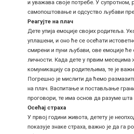
и уважава своје потребе. У супротном,
самопоштовање и одсуство љубави пре
Реагујте на плач
Дете упија емоције својих родитеља. У
уплашени, и оно ће се осећати истоветн
смирени и пуни љубави, ове емоције ће 
личности. Када дете у првим месецима ж
комуникацију са родитељима, те је важн
Погрешно је мислити да ћемо размазити
на плач. Васпитање и постављање грани
проговори, те има основ да разуме шта 
Осећај страха
У првој години живота, детету је неопх
показује знаке страха, важно је да га 