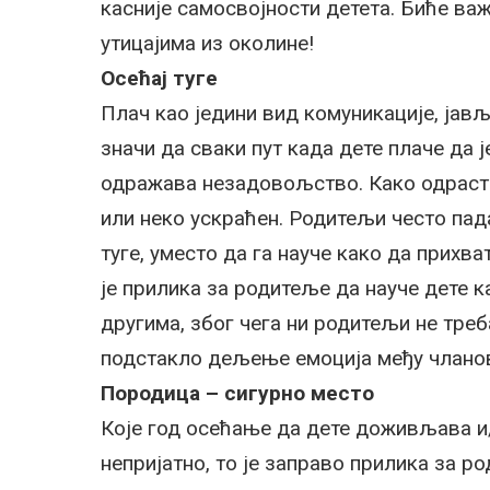
касније самосвојности детета. Биће ва
утицајима из околине!
Осећај туге
Плач као једини вид комуникације, јављ
значи да сваки пут када дете плаче да ј
одражава незадовољство. Како одраста,
или неко ускраћен. Родитељи често пада
туге, уместо да га науче како да прихв
је прилика за родитеље да науче дете 
другима, због чега ни родитељи не треба
подстакло дељење емоција међу члано
Породица – сигурно место
Које год осећање да дете доживљава и/и
непријатно, то је заправо прилика за р