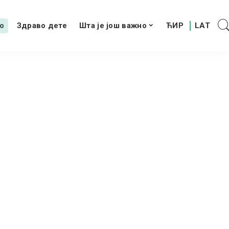
о
Здраво дете
Шта је још важно