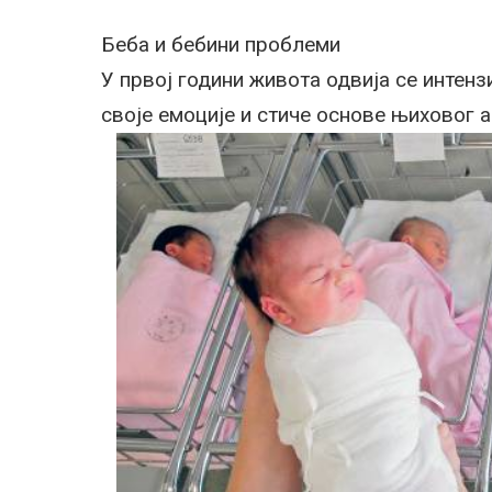
Беба и бебини проблеми
У првој години живота одвија се интен
своје емоције и стиче основе њиховог