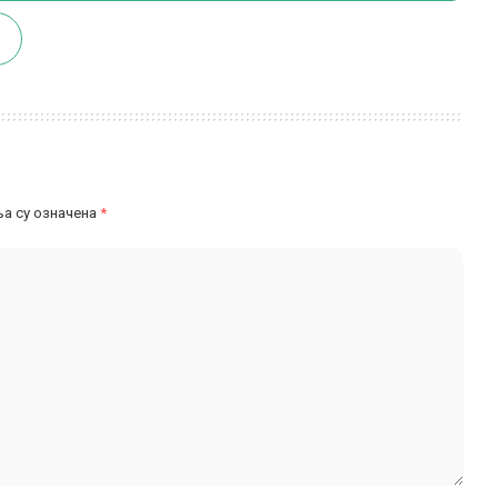
а су означена
*