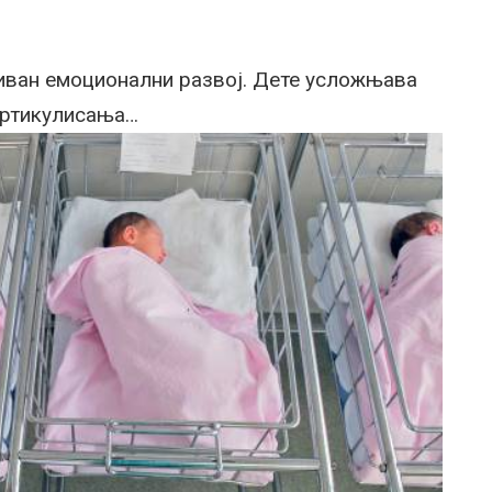
зиван емоционални развој. Дете усложњава
 артикулисања…