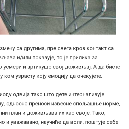
змену са другима, пре свега кроз контакт са
љава и/или показује, то је прилика за
о усмери и артикуше свој доживљај. А да бисте
у ком узрасту коју емоцију да очекујете.
иоду одвија тако што дете интернализује
му, односно преноси извесне спољашње норме,
ни план и доживљава их као своје. Тако,
о и уважавано, научиће да воли, поштује себе