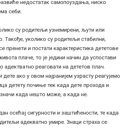
 развиће недостатак самопоуздања, ниско
ма себи.
колико су родитељи узнемирени, љути или
о. Такође, уколико су родитељи стабилни,
се пренети и постати карактеристика дететове
ивота плаче, то је једини начин да успостави
о адектватно реаговати на дететов плач.
 дете ако у овом најранијем узрасту реагујемо
ца детету почиње тек када дете прохода и
значи када нешто може, а када не.
одан осећај сигурности и заштићености, те када
родитељи адекватно умире. Знаци страха се