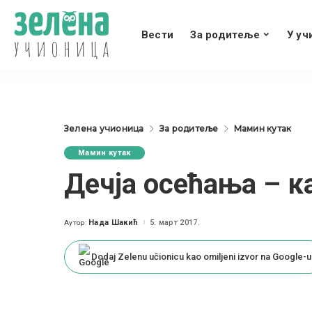
Вести
За родитеље
У уч
Зелена учионица
За родитеље
Мамин кутак
Мамин кутак
Дечја осећања – к
Нада Шакић
5. март 2017.
Аутор:
Posted
by
Dodaj Zelenu učionicu kao omiljeni izvor na Google-u