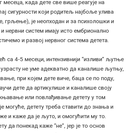
 месеца, када дете све више реагује на
ћај сигурности који родитељ најбоље улива
, грљење), је неопходан и за психолошки и
 и нервни систем имају исто ембрионално
стичемо и развој нервног система детета.
ећ са 4-5 месеци, интензивнији “изливи” љутње
м узрасту не уме адекватно да каналише љутњу,
вање, при којем дете виче, баца се по поду,
научи дете да артикулише и каналише своју
кажњавање или повлађивање детету у том
је могуће, детету треба ставити до знања и
же и каже да је љуто, и омогућити му то.
у да понекад каже “не”, јер је то основ