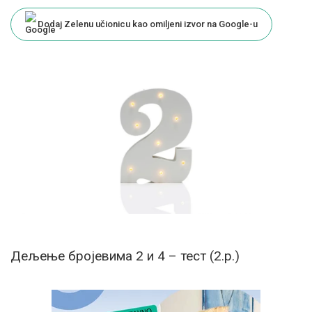
by
Dodaj Zelenu učionicu kao omiljeni izvor na Google-u
Дељење бројевима 2 и 4 – тест (2.р.)