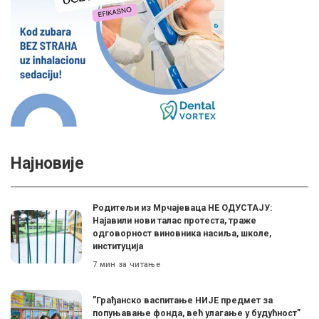
Најновије
Родитељи из Мрчајеваца НЕ ОДУСТАЈУ:
Најавили нови талас протеста, траже
одговорност виновника насиља, школе,
институција
7 мин за читање
”Грађанско васпитање НИЈЕ предмет за
попуњавање фонда, већ улагање у будућност”