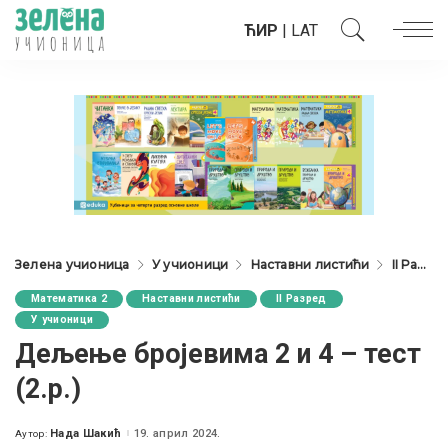
ЋИР
|
LAT
Зелена учионица
У учионици
Наставни листићи
II Разред
Математика 2
Наставни листићи
II Разред
У учионици
Дељење бројевима 2 и 4 – тест
(2.р.)
Нада Шакић
19. април 2024.
Аутор:
Posted