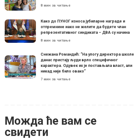
8 мин за читање
Како до ПУНОГ износа јубиларне награде и
отпремнине иако не желите да будете члан
репрезентативног синдиката – ДВА су начина
8 мин за читање
Снежана Романдић: ”На улогу директора школе
данас пристају људи врло специфичног
карактера. Одувек их је постављала власт, али
никад није било овако”
7 мин за читање
Можда ће вам се
свидети