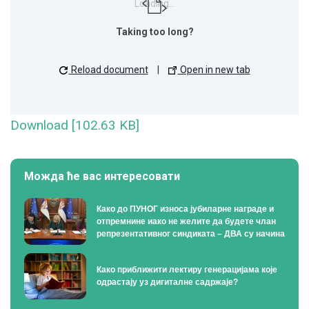
Loading...
Taking too long?
Reload document
|
Open in new tab
Download [102.63 KB]
Можда ће вас интересовати
Како до ПУНОГ износа јубиларне награде и
отпремнине иако не желите да будете члан
репрезентативног синдиката – ДВА су начина
Како приближити лектиру генерацијама које
одрастају уз дигиталне садржаје?