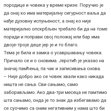
породице и човека у време кризе. Поручио је
да онај ко има материјалну сигурност ваља да
нађе духовну испуњеност, а онај ко није
материјално опскрбљен требало би да на томе
поради и поправи свој положај или бар има
двоје-троје деце јер је и то благо.
Тема је била и замка о усавршавању човека.
Причало се и о сновима. Јеротић је указао на
значај памћења, па чак и записивања снова.
– Није добро ако се човек хвали како никада
ништа не сања. Сви сањамо, само
заборављамо. Ако два-три месеца не памтимо
шта сањамо, онда је то знак да избегавамо да
се суочимо са оним негативним у нама што би