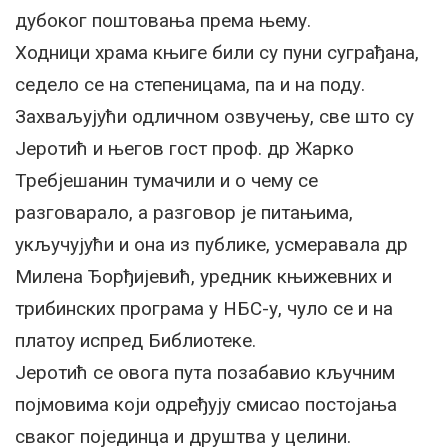
дубоког поштовања према њему.
Ходници храма књиге били су пуни суграђана,
седело се на степеницама, па и на поду.
Захваљујући одличном озвучењу, све што су
Јеротић и његов гост проф. др Жарко
Требјешанин тумачили и о чему се
разговарало, а разговор је питањима,
укључујући и она из публике, усмеравала др
Милена Ђорђијевић, уредник књижевних и
трибинских програма у НБС-у, чуло се и на
платоу испред Библиотеке.
Јеротић се овога пута позабавио кључним
појмовима који одређују смисао постојања
сваког појединца и друштва у целини.