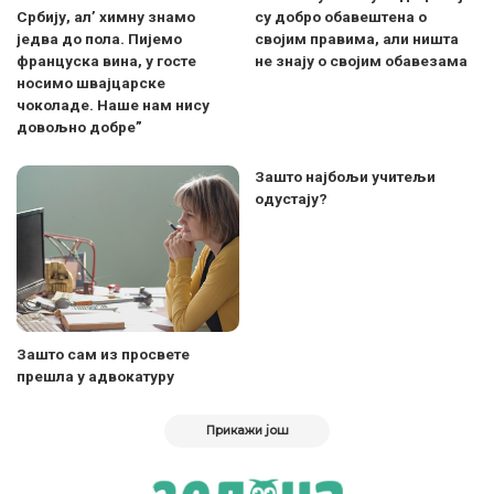
Србију, ал’ химну знамо
су добро обавештена о
једва до пола. Пијемо
својим правима, али ништа
француска вина, у госте
не знају о својим обавезама
носимо швајцарске
чоколаде. Наше нам нису
довољно добре”
Зашто најбољи учитељи
одустају?
Зашто сам из просвете
прешла у адвокатуру
Прикажи још