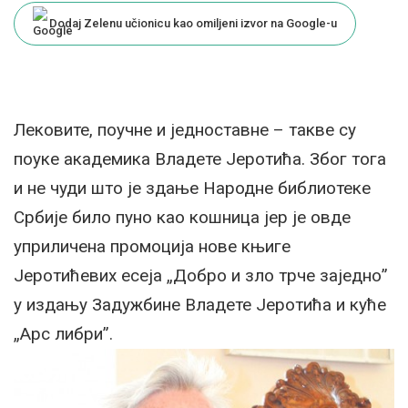
Dodaj Zelenu učionicu kao omiljeni izvor na Google-u
Лековите, поучне и једноставне – такве су
поуке академика Владете Јеротића. Због тога
и не чуди што је здање Народне библиотеке
Србије било пуно као кошница јер је овде
уприличена промоција нове књиге
Јеротићевих есеја „Добро и зло трче заједно”
у издању Задужбине Владете Јеротића и куће
„Арс либри”.