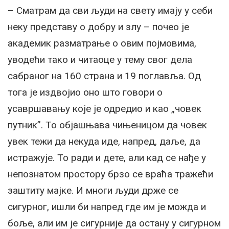
– Сматрам да сви људи на свету имају у себи
неку представу о добру и злу – почео је
академик разматрање о овим појмовима,
уводећи тако и читаоце у тему свог дела
сабраног на 160 страна и 19 поглавља. Од
тога је издвојио оно што говори о
усавршавању које је одредио и као „човек
путник”. То објашњава чињеницом да човек
увек тежи да некуда иде, напред, даље, да
истражује. То ради и дете, али кад се нађе у
непознатом простору брзо се враћа тражећи
заштиту мајке. И многи људи држе се
сигурног, ишли би напред где им је можда и
боље, али им је сигурније да остану у сигурном