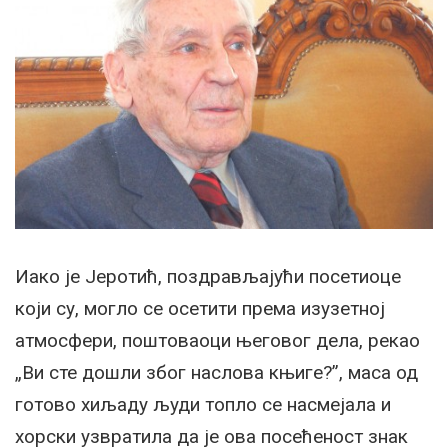
Иако је Јеротић, поздрављајући посетиоце
који су, могло се осетити према изузетној
атмосфери, поштоваоци његовог дела, рекао
„Ви сте дошли због наслова књиге?”, маса од
готово хиљаду људи топло се насмејала и
хорски узвратила да је ова посећеност знак