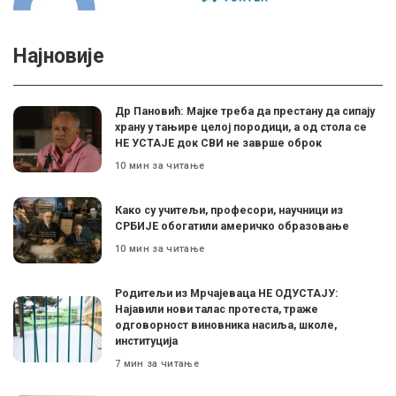
Најновије
Др Пановић: Мајке треба да престану да сипају
храну у тањире целој породици, а од стола се
НЕ УСТАЈЕ док СВИ не заврше оброк
10 мин за читање
Како су учитељи, професори, научници из
СРБИЈЕ обогатили америчко образовање
10 мин за читање
Родитељи из Мрчајеваца НЕ ОДУСТАЈУ:
Најавили нови талас протеста, траже
одговорност виновника насиља, школе,
институција
7 мин за читање