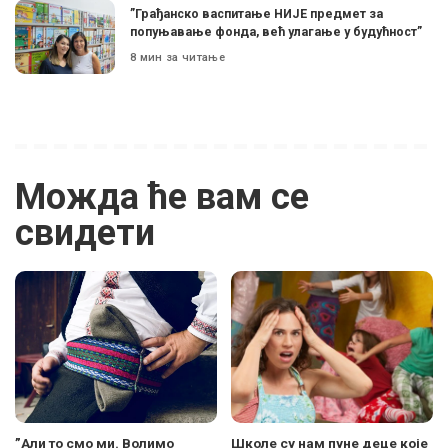
”Грађанско васпитање НИЈЕ предмет за
попуњавање фонда, већ улагање у будућност”
8 мин за читање
Можда ће вам се
свидети
”Али то смо ми. Волимо
Школе су нам пуне деце које