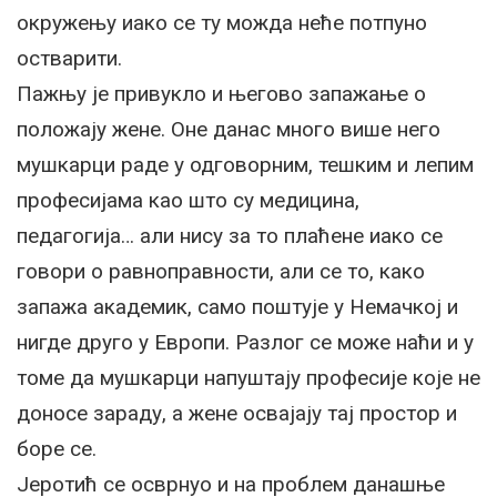
окружењу иако се ту можда неће потпуно
остварити.
Пажњу је привукло и његово запажање о
положају жене. Оне данас много више него
мушкарци раде у одговорним, тешким и лепим
професијама као што су медицина,
педагогија… али нису за то плаћене иако се
говори о равноправности, али се то, како
запажа академик, само поштује у Немачкој и
нигде друго у Европи. Разлог се може наћи и у
томе да мушкарци напуштају професије које не
доносе зараду, а жене освајају тај простор и
боре се.
Јеротић се осврнуо и на проблем данашње