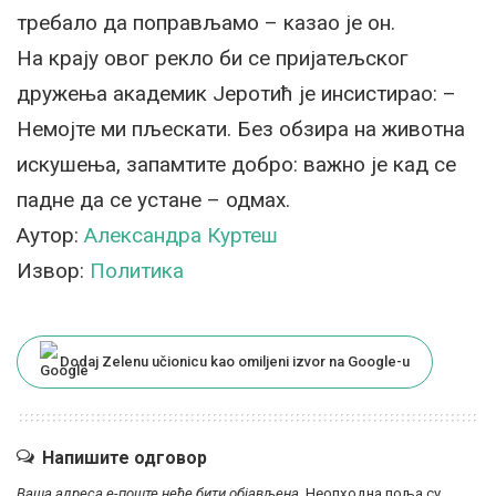
требало да поправљамо – казао је он.
На крају овог рекло би се пријатељског
дружења академик Јеротић је инсистирао: –
Немојте ми пљескати. Без обзира на животна
искушења, запамтите добро: важно је кад се
падне да се устане – одмах.
Аутор:
Александра Куртеш
Извор:
Политика
Dodaj Zelenu učionicu kao omiljeni izvor na Google-u
Напишите одговор
Ваша адреса е-поште неће бити објављена.
Неопходна поља су