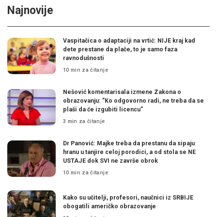
Najnovije
Vaspitačica o adaptaciji na vrtić: NIJE kraj kad
dete prestane da plače, to je samo faza
ravnodušnosti
10 min za čitanje
Nešović komentarisala izmene Zakona o
obrazovanju: ”Ko odgovorno radi, ne treba da se
plaši da će izgubiti licencu”
3 min za čitanje
Dr Panović: Majke treba da prestanu da sipaju
hranu u tanjire celoj porodici, a od stola se NE
USTAJE dok SVI ne završe obrok
10 min za čitanje
Kako su učitelji, profesori, naučnici iz SRBIJE
obogatili američko obrazovanje