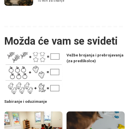
10 min za čitanje
Možda će vam se svideti
Vežbe brojanja i prebrojavanja
(za predškolce)
Sabiranje i oduzimanje