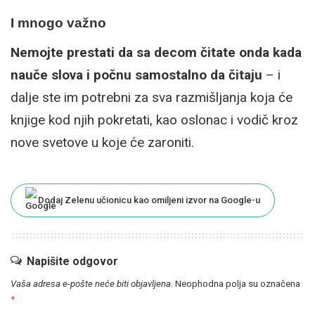
I mnogo važno
Nemojte prestati da sa decom čitate onda kada
nauče slova i počnu samostalno da čitaju
– i
dalje ste im potrebni za sva razmišljanja koja će
knjige kod njih pokretati, kao oslonac i vodič kroz
nove svetove u koje će zaroniti.
Dodaj Zelenu učionicu kao omiljeni izvor na Google-u
Napišite odgovor
Vaša adresa e-pošte neće biti objavljena.
Neophodna polja su označena
*