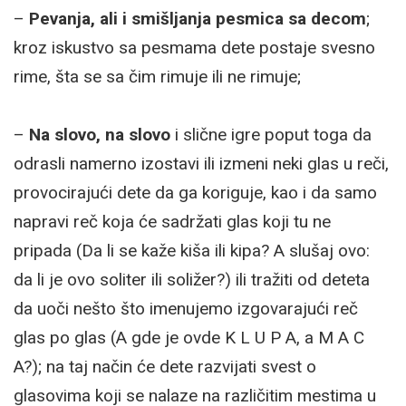
–
Pevanja, ali i smišljanja pesmica sa decom
;
kroz iskustvo sa pesmama dete postaje svesno
rime, šta se sa čim rimuje ili ne rimuje;
–
Na slovo, na slovo
i slične igre poput toga da
odrasli namerno izostavi ili izmeni neki glas u reči,
provocirajući dete da ga koriguje, kao i da samo
napravi reč koja će sadržati glas koji tu ne
pripada (Da li se kaže kiša ili kipa? A slušaj ovo:
da li je ovo soliter ili soližer?) ili tražiti od deteta
da uoči nešto što imenujemo izgovarajući reč
glas po glas (A gde je ovde K L U P A, a M A C
A?); na taj način će dete razvijati svest o
glasovima koji se nalaze na različitim mestima u