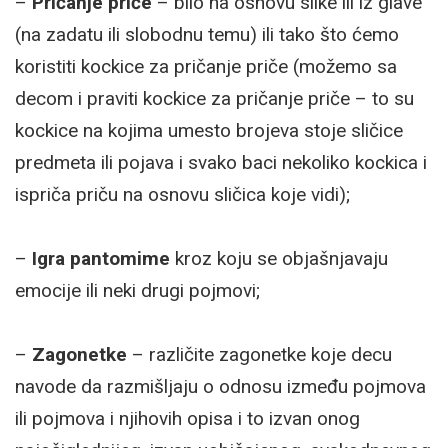
–
Pričanje priče
– bilo na osnovu slike ili iz glave
(na zadatu ili slobodnu temu) ili tako što ćemo
koristiti kockice za pričanje priče (možemo sa
decom i praviti kockice za pričanje priče – to su
kockice na kojima umesto brojeva stoje sličice
predmeta ili pojava i svako baci nekoliko kockica i
ispriča priču na osnovu sličica koje vidi);
–
Igra pantomime
kroz koju se objašnjavaju
emocije ili neki drugi pojmovi;
–
Zagonetke
– različite zagonetke koje decu
navode da razmišljaju o odnosu između pojmova
ili pojmova i njihovih opisa i to izvan onog