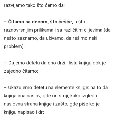
razvijamo tako što ćemo da:
–
Čitamo sa decom, što češće,
u što
raznovrsnijim prilikama i sa različitim ciljevima (da
nešto saznamo, da uživamo, da rešimo neki
problem);
– Dajemo detetu da ono drži i lista knjigu dok je
zajedno čitamo;
– Ukazujemo detetu na elemente knjige: na to da
knjiga ima naslov, gde on stoji, kako izgleda
naslovna strana knjige i zašto, gde piše ko je
knjigu napisao i dr;