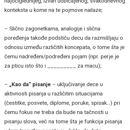
najočiglednijeg, izvan uobičajenog, svakodnevnog
konteksta u kome na te pojmove nailaze;
– Slično zagonetkama, analogije i slična
poređenja takođe podstiču decu da razmišljaju o
odnosu između različitih koncepata, o tome šta je
čemu nadređeni/podređeni pojam (npr. perje je
za pticu isto što i _________ za macu);
–
„Kao da“ pisanje
– uključivanje dece u
aktivnosti pisanja u različitim situacijama
(čestitke, posvete, diplome, poruke, spisak…) pri
čemu fokus ne treba da bude na tačnosti u
pisanju slova, već na tome šta je funkcija pisanja