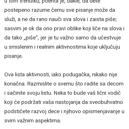
u tom trenutku; poenta je, dakle, da dete
postepeno razume čemu sve pisanje može da
služi, a ne da rano nauči sva slova i zaista piše;
sasvim je ok da ono pravi oblike koji liče na slova i
da tako „piše“, jer je tu važno samo da učestvuje
u smislenim i realnim aktivnostima koje uključuju
pisanje.
Ova lista aktivnosti, iako podugačka, nikako nije
konačna. Razmislite o svemu što radite sa decom
i sačinite svoju listu. Neka to bude vaš lični vodič
koji će podržati vaša nastojanja da sveobuhvatno
podstičete razvoj dece i njihovo opismenjavanje u
svim važnim aspektima.