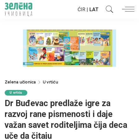
ĆIR
|
LAT
Zelena učionica
U vrtiću
U vrtiću
Dr Buđevac predlaže igre za
razvoj rane pismenosti i daje
važan savet roditeljima čija deca
uče da čitaju