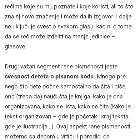
rečima koje su mu poznate i koje koristi, ali to što
zna njihovo značenje i može da ih izgovori i dalje
ne uključuje svest o svakom glasu, kao ni o tome
da se reč može izdeliti na manje jedinice –
glasove.
Drugi važan segment rane pismenosti jeste
svesnost deteta o pisanom kodu
. Mnogo pre
nego što dete počne samostalno da čita i piše,
ono (treba da) nauči šta je knjiga, kako je ona
organizovana, kako se lista, kako se čita (kako je
tekst organizovan – gde je početak i kraj teksta,
gde je ilustracija…). Ovaj aspekt rane pismenosti
možemo sa decom u vrtiću i porodici da