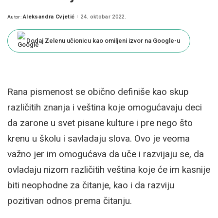
Aleksandra Cvjetić
24. oktobar 2022.
Autor:
Posted
by
Dodaj Zelenu učionicu kao omiljeni izvor na Google-u
Rana pismenost se obično definiše kao skup
različitih znanja i veština koje omogućavaju deci
da zarone u svet pisane kulture i pre nego što
krenu u školu i savladaju slova. Ovo je veoma
važno jer im omogućava da uče i razvijaju se, da
ovladaju nizom različitih veština koje će im kasnije
biti neophodne za čitanje, kao i da razviju
pozitivan odnos prema čitanju.