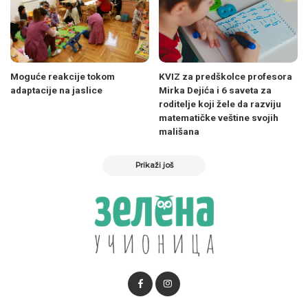
Moguće reakcije tokom
KVIZ za predškolce profesora
adaptacije na jaslice
Mirka Dejića i 6 saveta za
roditelje koji žele da razviju
matematičke veštine svojih
mališana
Prikaži još