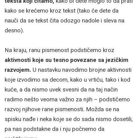
teksta koji čitamo,
kako bi dete moglo to da prati
kako se krećemo kroz tekst (tako će dete da
nauči da se tekst čita odozgo nadole i sleva na
desno).
Na kraju, ranu pismenost podstičemo kroz
aktivnosti koje su tesno povezane sa jezičkim
razvojem.
U nastavku navodimo brojne aktivnosti
koje izvodimo sa decom, kako u vrtiću, tako i kod
kuće, a da nismo uvek svesni da na taj način
radimo nešto veoma važno za njih – podstičemo
razvoj njihove rane pismenosti. Možda se na
spisku nađe i neka koje se do sada nismo dosetili,
pa nas podstakne da i nju počnemo da