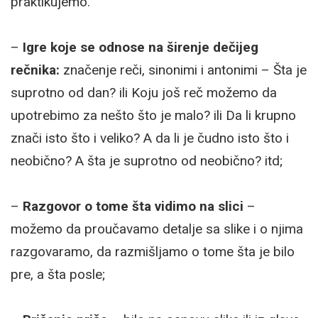
praktikujemo.
–
Igre koje se odnose na širenje dečijeg
rečnika:
značenje reči, sinonimi i antonimi – Šta je
suprotno od dan? ili Koju još reč možemo da
upotrebimo za nešto što je malo? ili Da li krupno
znači isto što i veliko? A da li je čudno isto što i
neobično? A šta je suprotno od neobično? itd;
–
Razgovor o tome šta vidimo na slici
–
možemo da proučavamo detalje sa slike i o njima
razgovaramo, da razmišljamo o tome šta je bilo
pre, a šta posle;