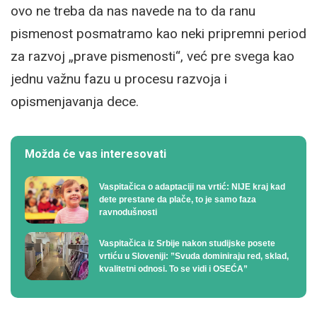
ovo ne treba da nas navede na to da ranu
pismenost posmatramo kao neki pripremni period
za razvoj „prave pismenosti“, već pre svega kao
jednu važnu fazu u procesu razvoja i
opismenjavanja dece.
Možda će vas interesovati
Vaspitačica o adaptaciji na vrtić: NIJE kraj kad
dete prestane da plače, to je samo faza
ravnodušnosti
Vaspitačica iz Srbije nakon studijske posete
vrtiću u Sloveniji: ”Svuda dominiraju red, sklad,
kvalitetni odnosi. To se vidi i OSEĆA”