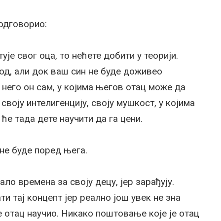
одговорио:
је свог оца, то нећете добити у теорији.
од, али док ваш син не буде доживео
 него он сам, у којима његов отац може да
своју интелигенцију, своју мушкост, у којима
 ће тада дете научити да га цени.
 не буде поред њега.
ло времена за своју децу, јер зарађују.
ти тај концепт јер реално још увек не зна
е отац научио. Никако поштовање које је отац