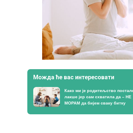
Можда ће вас интересовати
Како ми је родитељство постал
лакше јер сам схватила да – НЕ
МОРАМ да бијем сваку битку