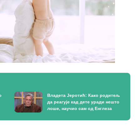
о
Владета Јеротић: Како родитељ
да реагује кад дете уради нешто
лоше, научио сам од Енглеза