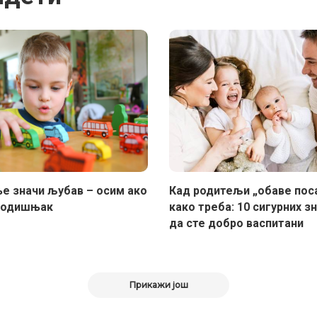
 значи љубав – осим ако
Кад родитељи „обаве пос
годишњак
како треба: 10 сигурних з
да сте добро васпитани
Прикажи још