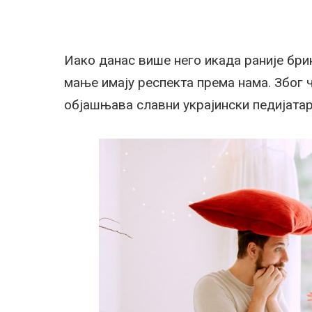
Иако данас више него икада раније брин
мање имају респекта према нама. Због чег
објашњава славни украјински педијатар