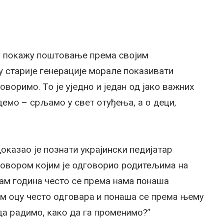
а покажу поштовање према својим
 старије генерације морале показивати
говоримо. То је уједно и један од јако важних
емо – срљамо у свет отуђења, а о деци,
оказао је познати украјински педијатар
овором којим је одговорио родитељима на
дам година често се према нама понаша
м оцу често одговара и понаша се према њему
да радимо, како да га променимо?”