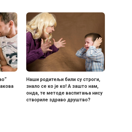
ао“
Наши родитељи били су строги,
накова
знало се ко је ко! А зашто нам,
онда, те методе васпитања нису
створиле здраво друштво?