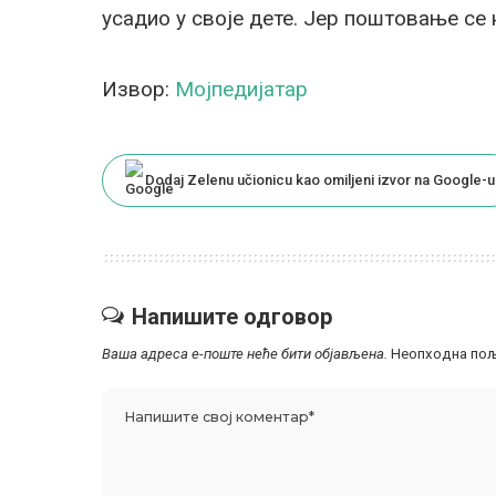
усадио у своје дете. Јер поштовање се н
Извор:
Мојпедијатар
Dodaj Zelenu učionicu kao omiljeni izvor na Google-u
Напишите одговор
Ваша адреса е-поште неће бити објављена.
Неопходна пољ