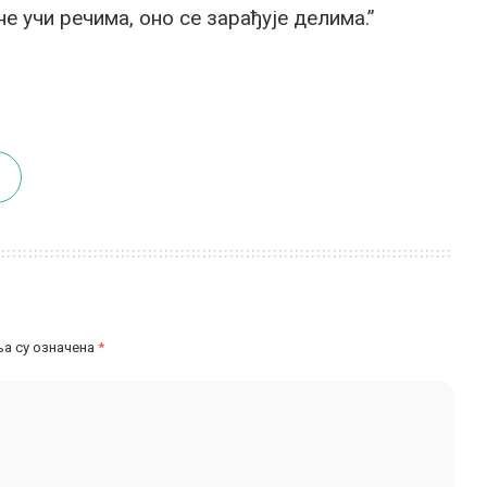
е учи речима, оно се зарађује делима.”
а су означена
*