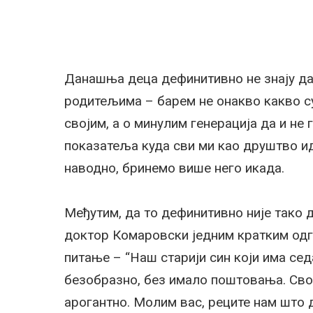
Данашња деца дефинитивно не знају д
родитељима – барем не онакво какво су
својим, а о минулим генерација да и не 
показатеља куда сви ми као друштво ид
наводно, бринемо више него икада.
Међутим, да то дефинитивно није тако д
доктор Комаровски једним кратким одг
питање – “Наш старији син који има се
безобразно, без имало поштовања. Сво
арогантно. Молим вас, реците нам што 