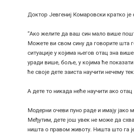
Доктор Јевгениј Комаровски кратко је 
“Ако желите да ваш син мало више пошту
Можете ви свом сину да говорите шта г
ситуације у којима његов отац зна више
уради више, боље, у којима ће показати 
ће своје дете заиста научити нечему тек
А дете то никада неће научити ако отац
Модерни очеви пуно раде и имају јако ма
Међутим, дете још увек не може да схва
ништа о правом животу. Ништа што га ј