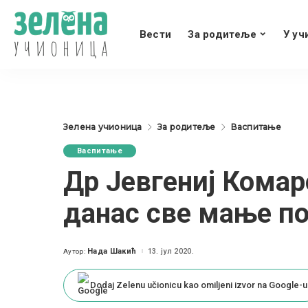
Вести
За родитеље
У уч
Зелена учионица
За родитеље
Васпитање
Васпитање
Др Јевгениј Комар
данас све мање п
Нада Шакић
13. јул 2020.
Аутор:
Posted
by
Dodaj Zelenu učionicu kao omiljeni izvor na Google-u