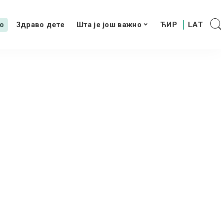
о
Здраво дете
Шта је још важно