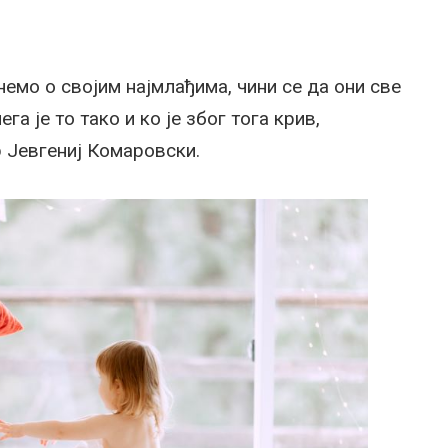
емо о својим најмлађима, чини се да они све
а је то тако и ко је због тога крив,
 Јевгениј Комаровски.