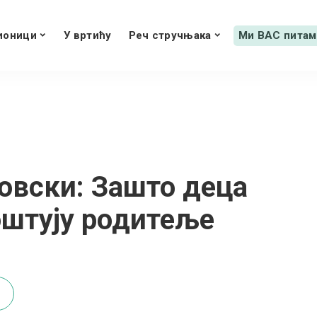
ионици
У вртићу
Реч стручњака
Ми ВАС питам
овски: Зашто деца
оштују родитеље