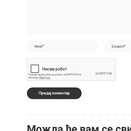
Можда ће вам се св