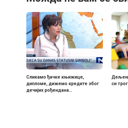
Сликамо ђачке књижице,
Дељење
дипломе, дижемо кредите због
си тро
дечијих рођендана…