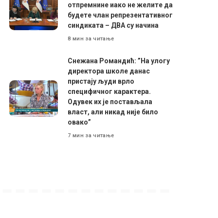
отпремнине иако не желите да
будете члан репрезентативног
синдиката – ДВА су начина
8 мин за читање
Снежана Романдић: ”На улогу
директора школе данас
пристају људи врло
специфичног карактера.
Одувек их је постављала
власт, али никад није било
овако”
7 мин за читање