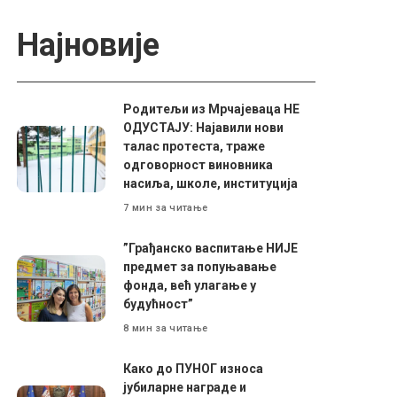
Најновије
Родитељи из Мрчајеваца НЕ
ОДУСТАЈУ: Најавили нови
талас протеста, траже
одговорност виновника
насиља, школе, институција
7 мин за читање
”Грађанско васпитање НИЈЕ
предмет за попуњавање
фонда, већ улагање у
будућност”
8 мин за читање
Како до ПУНОГ износа
јубиларне награде и