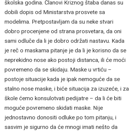
školska godina. Članovi Kriznog štaba danas su
dobili dopis od Ministarstva prosvete sa
modelima. Pretpostavljam da su neke stvari
dobro procenjene od strana prosvetara, da oni
sami odluče da li je dobro održati nastavu. Kada
je reč o maskama pitanje je da li je korisno da se
neprekidno nose ako postoji distanca, ili će moći
povremeno da se skidaju. Maske u vrtiću –
postoje situacije kada je ipak nemoguće da se
stalno nose maske, i biće situacija za izuzeće, i za
škole ćemo konsulotvati pedijatre – da li će biti
moguće povremeno skidati maske. Nije
jednostavno donositi odluke po tom pitanju, i
sasvim je sigurno da će mnogi imati nešto da