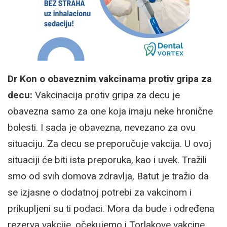
Dr Kon o obaveznim vakcinama protiv gripa za
decu:
Vakcinacija protiv gripa za decu je
obavezna samo za one koja imaju neke hronične
bolesti. I sada je obavezna, nevezano za ovu
situaciju. Za decu se preporučuje vakcija. U ovoj
situaciji će biti ista preporuka, kao i uvek. Tražili
smo od svih domova zdravlja, Batut je tražio da
se izjasne o dodatnoj potrebi za vakcinom i
prikupljeni su ti podaci. Mora da bude i određena
rezerva vakcije, očekujemo i Torlakove vakcine.