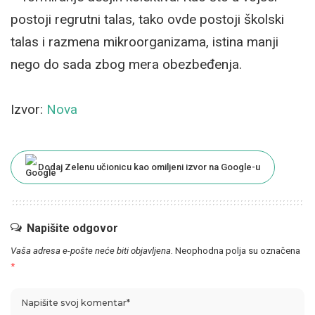
postoji regrutni talas, tako ovde postoji školski
talas i razmena mikroorganizama, istina manji
nego do sada zbog mera obezbeđenja.
Izvor:
Nova
Dodaj Zelenu učionicu kao omiljeni izvor na Google-u
Napišite odgovor
Vaša adresa e-pošte neće biti objavljena.
Neophodna polja su označena
*