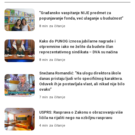
”Građansko vaspitanje NIJE predmet za
popunjavanje fonda, već ulaganje u budućnost”
8 min za čitanje
Kako do PUNOG iznosa jubilarne nagrade i
otpremnine iako ne želite da budete član
reprezentativnog sindikata – DVA su načina
8 min za čitanje
Snežana Romandić: ”Na ulogu direktora škole
danas pristaju ljudi vrlo specifičnog karaktera.
Oduvek ih je postavljala vlast, ali nikad nije bilo
ovako”
7 min za čitanje
USPRS: Rasprava o Zakonu o obrazovanju više
ličila na rijaliti nego na ozbiljnu raspravu
4 min za čitanje