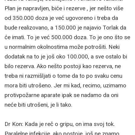
Plan je napravljen, biće i rezerve , jer nešto više
od 350.000 doza je već ugovoreno i treba da
bude realizovano, a 150.000 je najavio Torlak da
će imati. To je već 500.000 doza. To je ono što se
u normalnim okolnostima može potrošiti. Neki
dodatak na to je još oko 100.000, a sve ostalo bi
bilo rezerva. Ako nešto postoji kao rezerva, ne
treba ni razmišljati o tome da to po svaku cenu
mora biti utrošeno. Jer mi kad, recimo, uzimamo
protivpožarne aparate ipak se nadamo da oni
neće biti utrošeni, je li tako.
Dr Kon: Kada je reč o gripu, on ima svoj tok.
Paralelne infekcije, ako postoje, još ne znamo…