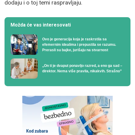
dodaju i o toj temi raspravljaju.
Možda će vas interesovati
Ovo je generacija koja je raskrstila sa
efemernim idealima i prepustila se razumu.
Prerasli su bajke, jurišaju na stvarnost
„On ti je dvaput ponavljo razred, a eno ga sad –
direktor. Nema više pravila, nikakvih. Strašno”