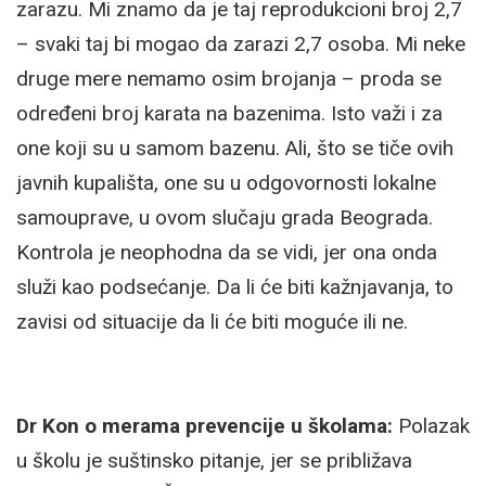
zarazu. Mi znamo da je taj reprodukcioni broj 2,7
– svaki taj bi mogao da zarazi 2,7 osoba. Mi neke
druge mere nemamo osim brojanja – proda se
određeni broj karata na bazenima. Isto važi i za
one koji su u samom bazenu. Ali, što se tiče ovih
javnih kupališta, one su u odgovornosti lokalne
samouprave, u ovom slučaju grada Beograda.
Kontrola je neophodna da se vidi, jer ona onda
služi kao podsećanje. Da li će biti kažnjavanja, to
zavisi od situacije da li će biti moguće ili ne.
Dr Kon o merama prevencije u školama:
Polazak
u školu je suštinsko pitanje, jer se približava