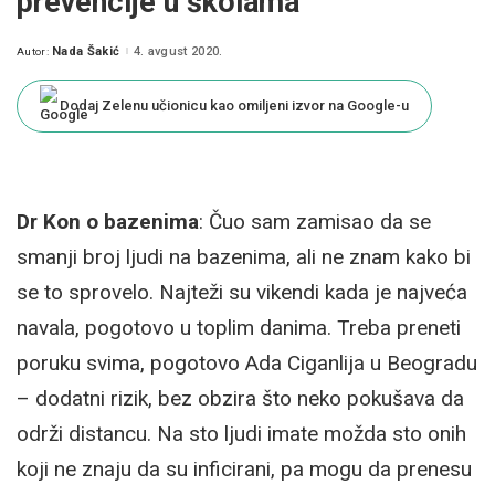
prevencije u školama
Nada Šakić
4. avgust 2020.
Autor:
Posted
by
Dodaj Zelenu učionicu kao omiljeni izvor na Google-u
Dr Kon o bazenima
: Čuo sam zamisao da se
smanji broj ljudi na bazenima, ali ne znam kako bi
se to sprovelo. Najteži su vikendi kada je najveća
navala, pogotovo u toplim danima. Treba preneti
poruku svima, pogotovo Ada Ciganlija u Beogradu
– dodatni rizik, bez obzira što neko pokušava da
održi distancu. Na sto ljudi imate možda sto onih
koji ne znaju da su inficirani, pa mogu da prenesu