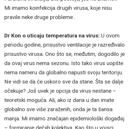
Mi imamo koinfekcija drugih virusa, koje nisu
pravile neke druge probleme .
Dr Kon o uticaju temperatura na virus:
U ovom
periodu godine, prisustvo ventilacije je razređivalo
prisustvo virusa. Ono što se, međutim, dogodilo je
da ovaj virus nema sezonu. Isto tako virus uopšte
nema nameru da globalno napusti svoju teritoriju.
Ne vidi se da će uskoro sve da stane. Šta se dalje
očekuje? Još uvek je opcija da virus nestane –
teoretski moguća. Ali, ako iz dana u dan imate
globalno sve više zaraženih, onda je ta šansa
manja. Mi imamo značajan epidemiološki događaj
– formiranje dečjih kolektiva. Kao što u vojsci