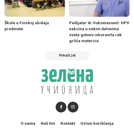
Škole u Finskoj ukidaju
Pedijatar dr Vukomanović: HPV
predmete
vakcina u nekim delovima
sveta gotovo iskorenila rak
grlića materice
Prikaži još
O nama
Naš tim
Kontakt
Uslovi korišćenja