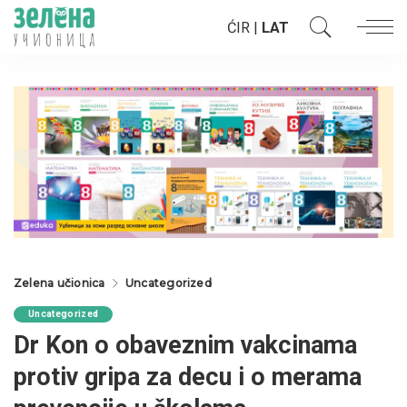
ĆIR
|
LAT
Zelena učionica
Uncategorized
Uncategorized
Dr Kon o obaveznim vakcinama
protiv gripa za decu i o merama