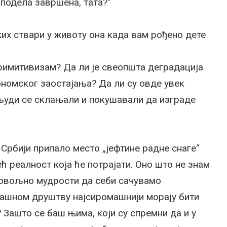
 подела завршена, тата?“
жих ствари у животу она када вам рођено дете
римитивизам? Да ли је свеопшта деградација
номског заостајања? Да ли су овде увек
 људи се склањали и покушавали да изграде
је Србији припало место „јефтине радне снаге“
ећ реалност која ће потрајати. Оно што не знам
 довољно мудрости да себи сачувамо
машном друштву најсиромашнији морају бити
 Зашто се баш њима, који су спремни да и у