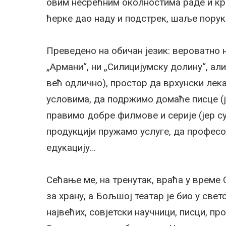
овим несрећним околностима раде и кре
ћерке дао наду и подстрек, шаље порука
Преведено на обичан језик: вероватно 
„Армани“, ни „Силицијумску долину“, ал
већ одлично), простор да врхунски лек
условима, да подржимо домаће писце (је
правимо добре филмове и серије (јер су
продукцији пружамо услуге, да професо
едукацију…
Сећање ме, на тренутак, враћа у време С
за храну, а Бољшој театар је био у свет
највећих, совјетски научници, писци, п