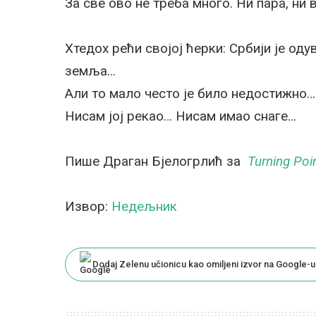
За све ово не треба много. Ни пара, ни 
Хтедох рећи својој ћерки: Србији је од
земља…
Али то мало често је било недостижно…
Нисам јој рекао… Нисам имао снаге…
Пише Драган Бјелогрлић за
Turning Poi
Извор:
Недељник
Dodaj Zelenu učionicu kao omiljeni izvor na Google-u