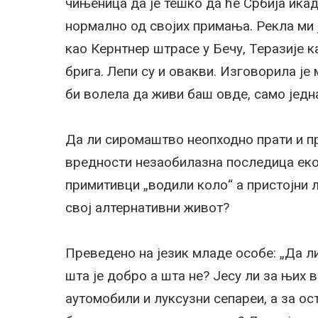
чињеница да је тешко да ће Србија икад
нормално од својих примања. Рекла ми 
као Кернтнер штрасе у Бечу, Теразије к
брига. Лепи су и овакви. Изговорила је
би волела да живи баш овде, само једна
Да ли сиромаштво неопходно прати и п
вредности незаобилазна последица еко
примитивци „водили коло“ а пристојни
свој алтернативни живот?
Преведено на језик младе особе: „Да л
шта је добро а шта не? Јесу ли за њих
аутомобили и луксузни сепареи, а за ос