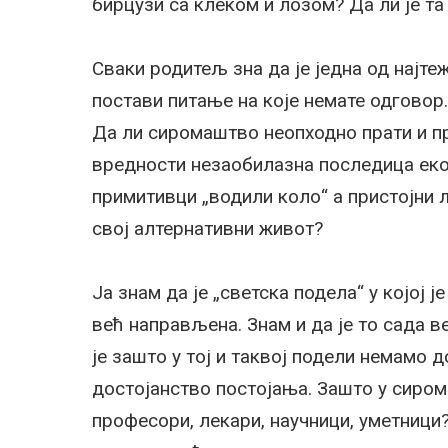
бирцузи са клеком и лозом? Да ли је та
Сваки родитељ зна да је једна од најте
постави питање на које немате одговор.
Да ли сиромаштво неопходно прати и п
вредности незаобилазна последица еко
примитивци „водили коло“ а пристојни
свој алтернативни живот?
Ја знам да је „светска подела“ у којој 
већ направљена. Знам и да је то сада в
је зашто у тој и таквој подели немамо
достојанство постојања. Зашто у сиро
професори, лекари, научници, уметници?