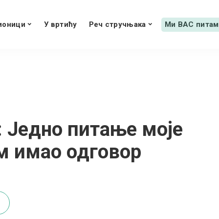
ионици
У вртићу
Реч стручњака
Ми ВАС питам
: Једно питање моје
ам имао одговор