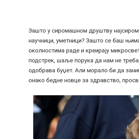
Зашто у сиромашном друштву најсирома
научници, уметници? Зашто се баш њима
околностима раде и креирају микросвет 
подстрек, шаље порука да нам не треба
одобрава буџет. Али морало би да зани
онако бедне новце за здравство, просве