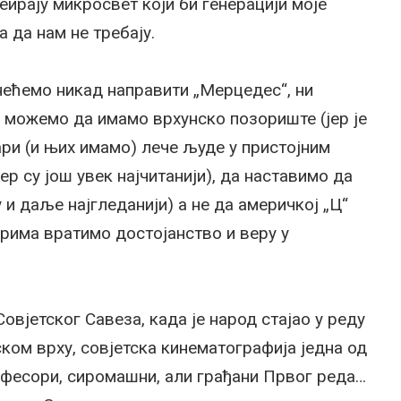
ирају микросвет који би генерацији моје
 да нам не требају.
нећемо никад направити „Мерцедес“, ни
и можемо да имамо врхунско позориште (јер је
ари (и њих имамо) лече људе у пристојним
р су још увек најчитанији), да наставимо да
 и даље најгледанији) а не да америчкој „Ц“
рима вратимо достојанство и веру у
овјетског Савеза, када је народ стајао у реду
ском врху, совјетска кинематографија једна од
рофесори, сиромашни, али грађани Првог реда…