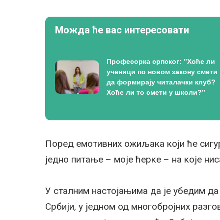
Можда ће вас интересовати
Професорка српског: ”Хоће ли
ученици по новом закону смети
да формирају читалачки клуб?
Хоће ли то смети у школи?”
Поред емотивних ожиљака који ће сигур
једно питање – моје ћерке – на које ни
У сталним настојањима да је убедим да
Србији, у једном од многобројних разго