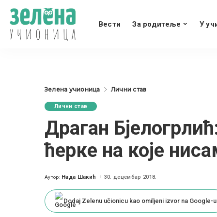
Вести
За родитеље
У уч
Зелена учионица
Лични став
Лични став
Драган Бјелогрлић
ћерке на које нис
Нада Шакић
30. децембар 2018.
Аутор:
Posted
by
Dodaj Zelenu učionicu kao omiljeni izvor na Google-u