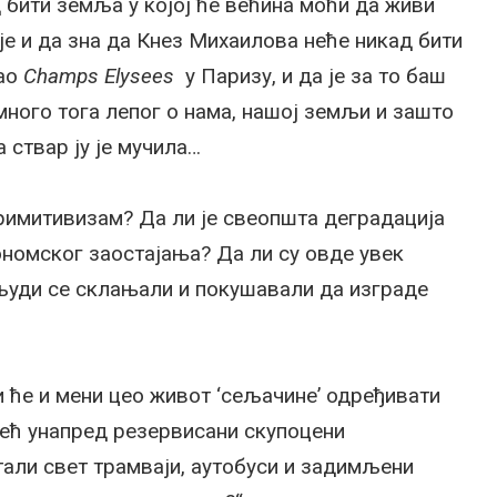
 бити земља у којој ће већина моћи да живи
је и да зна да Кнез Михаилова неће никад бити
ао
Champs
Elysees
у Паризу, и да је за то баш
 много тога лепог о нама, нашој земљи и зашто
 ствар ју је мучила…
римитивизам? Да ли је свеопшта деградација
номског заостајања? Да ли су овде увек
 људи се склањали и покушавали да изграде
и ће и мени цео живот ‘сељачине’ одређивати
 већ унапред резервисани скупоцени
тали свет трамваји, аутобуси и задимљени