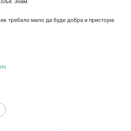
воље. Знам.
увек требало мало да буде добра и пристојна
nts