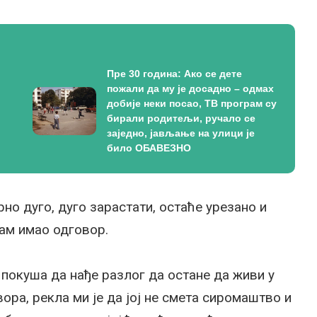
Пре 30 година: Ако се дете
пожали да му је досадно – одмах
добије неки посао, ТВ програм су
бирали родитељи, ручало се
заједно, јављање на улици је
било ОБАВЕЗНО
но дуго, дуго зарастати, остаће урезано и
сам имао одговор.
 покуша да нађе разлог да остане да живи у
вора, рекла ми је да јој не смета сиромаштво и