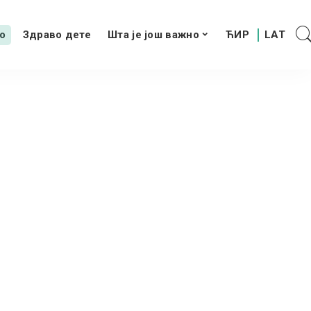
о
Здраво дете
Шта је још важно