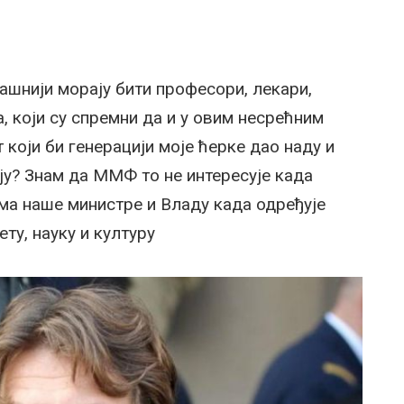
шнији морају бити професори, лекари,
, који су спремни да и у овим несрећним
који би генерацији моје ћерке дао наду и
ју? Знам да ММФ то не интересује када
ма наше министре и Владу када одређује
ту, науку и културу