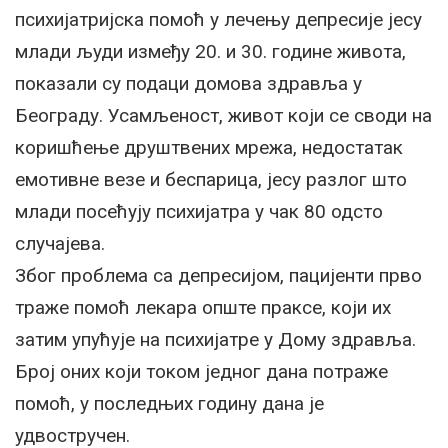
психијатријска помоћ у лечењу депресије јесу
млади људи између 20. и 30. године живота,
показали су подаци домова здравља у
Београду. Усамљеност, живот који се своди на
коришћење друштвених мрежа, недостатак
емотивне везе и беспарица, јесу разлог што
млади посећују психијатра у чак 80 одсто
случајева.
Због проблема са депресијом, пацијенти прво
траже помоћ лекара опште праксе, који их
затим упућује на психијатре у Дому здравља.
Број оних који током једног дана потраже
помоћ, у последњих годину дана је
удвостручен.