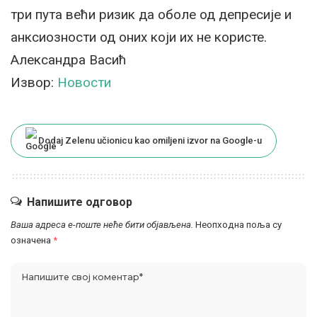
три пута већи ризик да оболе од депресије и
анксиозности од оних који их не користе.
Александра Васић
Извор:
Новости
Dodaj Zelenu učionicu kao omiljeni izvor na Google-u
Напишите одговор
Ваша адреса е-поште неће бити објављена.
Неопходна поља су
означена
*