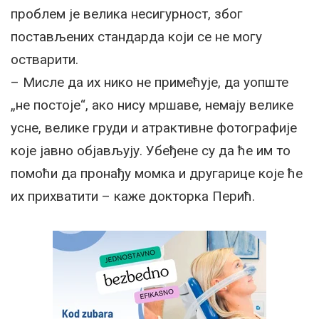
проблем је велика несигурност, због
постављених стандарда који се не могу
остварити.
– Мисле да их нико не примећује, да уопште
„не постоје“, ако нису мршаве, немају велике
усне, велике груди и атрактивне фотографије
које јавно објављују. Убеђене су да ће им то
помоћи да пронађу момка и другарице које ће
их прихватити – каже докторка Перић.