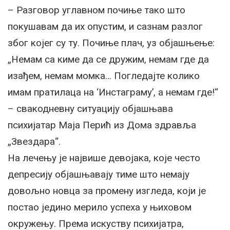
– Разговор углавном почиње тако што
покушавам да их опустим, и сазнам разлог
због којег су ту. Почиње плач, уз објашњење:
„Немам са киме да се дружим, немам где да
изађем, немам момка… Погледајте колико
имам пратилаца на ‘Инстаграму’, а немам где!“
– свакодневну ситуацију објашњава
психијатар Маја Перић из Дома здравља
„Звездара“.
На лечењу је највише девојака, које често
депресију објашњавају тиме што немају
довољно новца за промену изгледа, који је
постао једино мерило успеха у њиховом
окружењу. Према искуству психијатра,