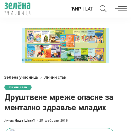
ЋИР
|
LAT
Зелена учионица
Лични став
Лични став
Друштвене мреже опасне за
ментално здравље младих
Нада Шакић
25. фебруар 2018.
Аутор:
Posted
by