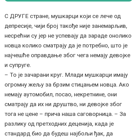
С ДРУГЕ стране, мушкарци који се лече од
депресије, чији број такође није занемарљив,
несрећни су јер не успевају да зараде онолико
новца колико сматрају да је потребно, што је
најчешће оправдање због чега немају девојке
и супруге.
– То је зачарани круг. Млади мушкарци имају
огромну жељу за брзим стицањем новца. Ако
немају аутомобил, посао, некретнине, они
сматрају да их ни друштво, ни девојке због
тога не цене – прича наша саговорница. – За
разлику од претходних деценија, када је
стандард био да будеш најбољи ђак, да