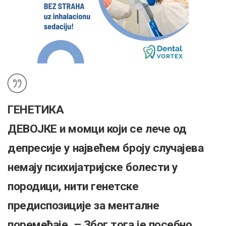
ГЕНЕТИКА
ДЕВОЈКЕ и момци који се лече од
депресије у највећем броју случајева
немају психијатријске болести у
породици, нити генетске
предиспозиције за менталне
поремећаје. – Због тога је посебно