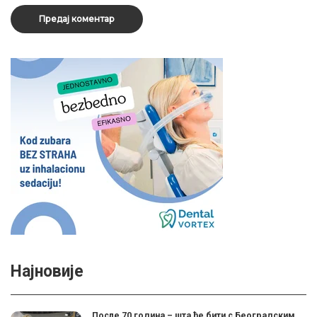
Најновије
После 70 година – шта ће бити с Београдским