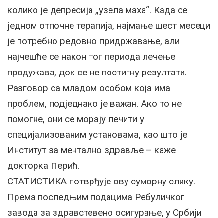
колико је депресија „узела маха“. Када се
једном отпочне терапија, најмање шест месеци
је потребно редовно придржавање, али
најчешће се након тог периода лечење
продужава, док се не постигну резултати.
Разговор са младом особом која има
проблем, подједнако је важан. Ако то не
помогне, они се морају лечити у
специјализованим установама, као што је
Институт за ментално здравље – каже
докторка Перић.
СТАТИСТИКА потврђује ову суморну слику.
Према последњим подацима Ребуличког
завода за здравстевено осигурање, у Србији