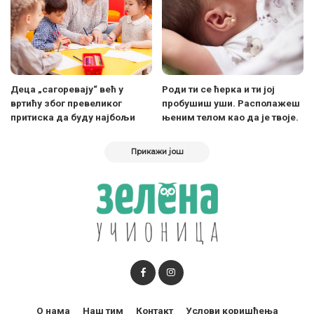
Деца „сагоревају“ већ у
Роди ти се ћерка и ти јој
вртићу због превеликог
пробушиш уши. Располажеш
притиска да буду најбољи
њеним телом као да је твоје.
Прикажи још
О нама
Наш тим
Контакт
Услови коришћења