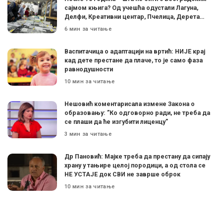
сајмом књига? Од учешћа одустали Лагуна,
Делфи, Креативни центар, Пчелица, Дерета…
6 мин за читање
Васпитачица о адаптацији на вртић: НИЈЕ крај
кад дете престане да плаче, то је само фаза
равнодушности
10 мин за читање
Нешовић коментарисала измене Закона о
образовању: ”Ко одговорно ради, не треба да
се плаши да ће изгубити лиценцу”
3 мин за читање
Др Пановић: Мајке треба да престану да сипају
храну у тањире целој породици, а од стола се
НЕ УСТАЈЕ док СВИ не заврше оброк
10 мин за читање