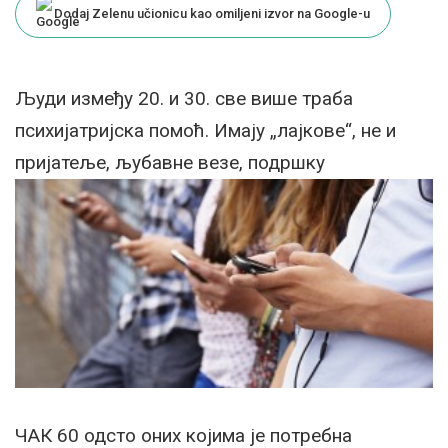
Dodaj Zelenu učionicu kao omiljeni izvor na Google-u
Људи између 20. и 30. све више траба
психијатријска помоћ. Имају „лајкове“, не и
пријатеље, љубавне везе, подршку
ЧАК 60 одсто оних којима је потребна