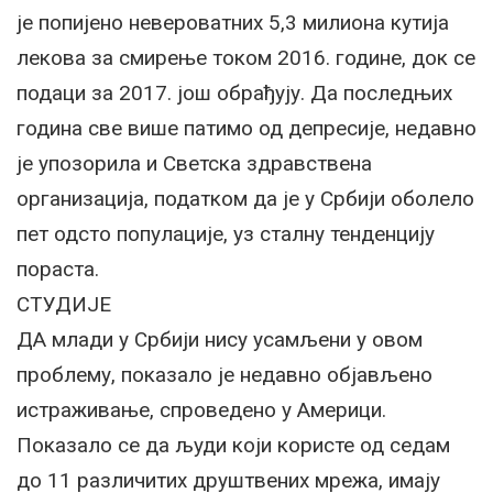
је попијено невероватних 5,3 милиона кутија
лекова за смирење током 2016. године, док се
подаци за 2017. још обрађују. Да последњих
година све више патимо од депресије, недавно
је упозорила и Светска здравствена
организација, податком да је у Србији оболело
пет одсто популације, уз сталну тенденцију
пораста.
СТУДИЈЕ
ДА млади у Србији нису усамљени у овом
проблему, показало је недавно објављено
истраживање, спроведено у Америци.
Показало се да људи који користе од седам
до 11 различитих друштвених мрежа, имају