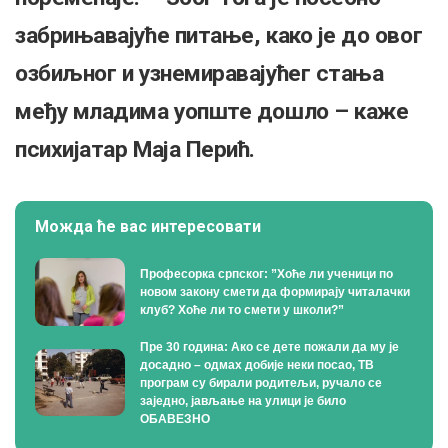
забрињавајуће питање, како је до овог
озбиљног и узнемиравајућег стања
међу младима уопште дошло – каже
психијатар Маја Перић.
Можда ће вас интересовати
Професорка српског: ”Хоће ли ученици по
новом закону смети да формирају читалачки
клуб? Хоће ли то смети у школи?”
Пре 30 година: Ако се дете пожали да му је
досадно – одмах добије неки посао, ТВ
програм су бирали родитељи, ручало се
заједно, јављање на улици је било
ОБАВЕЗНО