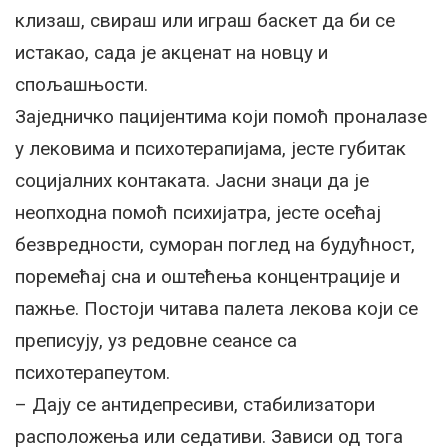
клизаш, свираш или играш баскет да би се
истакао, сада је акценат на новцу и
спољашњости.
Заједничко пацијентима који помоћ проналазе
у лековима и психотерапијама, јесте губитак
социјалних контаката. Јасни знаци да је
неопходна помоћ психијатра, јесте осећај
безвредности, суморан поглед на будућност,
поремећај сна и оштећења концентрације и
пажње. Постоји читава палета лекова који се
преписују, уз редовне сеансе са
психотерапеутом.
– Дају се антидепресиви, стабилизатори
расположења или седативи. Зависи од тога