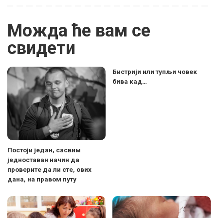
Можда ће вам се
свидети
Бистрији или тупљи човек
бива кад…
Постоји један, сасвим
једноставан начин да
проверите да ли сте, ових
дана, на правом путу