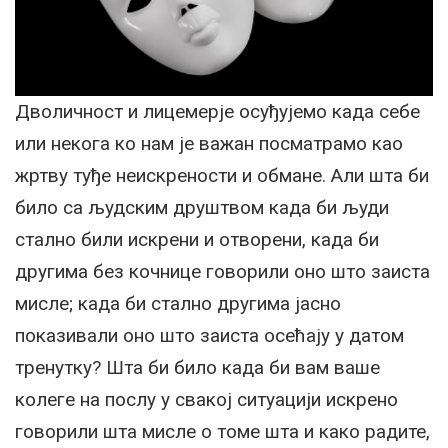
Дволичност и лицемерје осуђујемо када себе
или некога ко нам је важан посматрамо као
жртву туђе неискрености и обмане. Али шта би
било са људским друштвом када би људи
стално били искрени и отворени, када би
другима без кочнице говорили оно што заиста
мисле; када би стално другима јасно
показивали оно што заиста осећају у датом
тренутку? Шта би било када би вам ваше
колеге на послу у свакој ситуацији искрено
говорили шта мисле о томе шта и како радите,