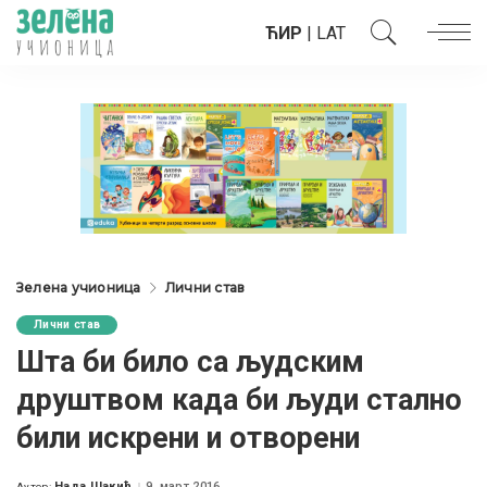
ЋИР
|
LAT
Зелена учионица
Лични став
Лични став
Шта би било са људским
друштвом када би људи стално
били искрени и отворени
Нада Шакић
9. март 2016.
Аутор: