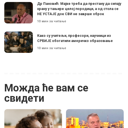
Др Пановић: Мајке треба да престану да сипају
храну у тањире целој породици, а од стола се
НЕ УСТАЈЕ док СВИ не заврше оброк
10 мин за читање
Како су учитељи, професори, научници из
СРБИЈЕ обогатили америчко образовање
10 мин за читање
Можда ће вам се
свидети