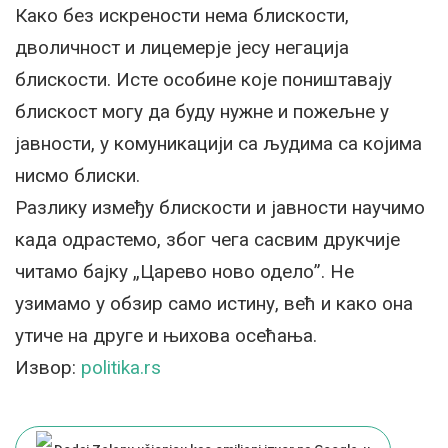
Како без искрености нема блискости,
дволичност и лицемерје јесу негација
блискости. Исте особине које поништавају
блискост могу да буду нужне и пожељне у
јавности, у комуникацији са људима са којима
нисмо блиски.
Разлику између блискости и јавности научимо
када одрастемо, због чега сасвим друкчије
читамо бајку „Царево ново одело”. Не
узимамо у обзир само истину, већ и како она
утиче на друге и њихова осећања.
Извор:
politika.rs