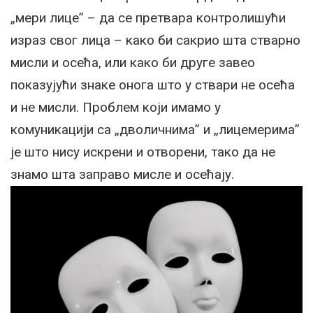
„мери лице” – да се претвара контролишући
израз свог лица – како би сакрио шта стварно
мисли и осећа, или како би друге завео
показујући знаке онога што у ствари не осећа
и не мисли. Проблем који имамо у
комуникацији са „дволичнима” и „лицемерима”
је што нису искрени и отворени, тако да не
знамо шта заправо мисле и осећају.