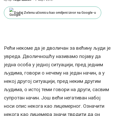
Posted
by
Dodaj Zelenu učionicu kao omiljeni izvor na Google-u
Рећи некоме да је дволичан за већину људи је
увреда. Дволичношћу називамо појаву да
једна особа у једној ситуацији, пред једним
људима, говори о нечему на један начин, а у
некој другој ситуацији, пред неким другим
људима, о истој теми говори на други, сасвим
супротан начин. Још већи негативан набој
носи опис некога као лицемерног. Означити
некога као лицемера значи тврдити да он