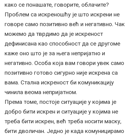
како се понашате, говорите, облачите?
Проблем са искреношћу је што искрени не
говоре само позитивно већ и негативно. Чак
можемо да тврдимо да је искреност
дефинисана као способност да се другоме
каже оно што је за њега непријатно и
негативно. Особа која вам говори увек само
позитивно готово сигурно није искрена са
вама. Стална искреност би комуникацију
чинила веома непријатном.
Према томе, постоје ситуације у којима је
добро бити искрен и ситуације у којима не
треба бити искрен, већ треба носити маску,
бити дволичан. Једно је када комуницирамо