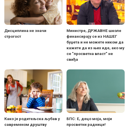
Дисциплина не значи
Министре, ДРЖАВНЕ школе
строгост
финансирају се из НАШЕГ
буџета и не можете ником да
кажете да из њих иде, ако му
се ”просветна власт” не
свиђа
Како је родитељска љубав у
БПС: Е, децо моја, моји
савременом друштву
просветни радници!