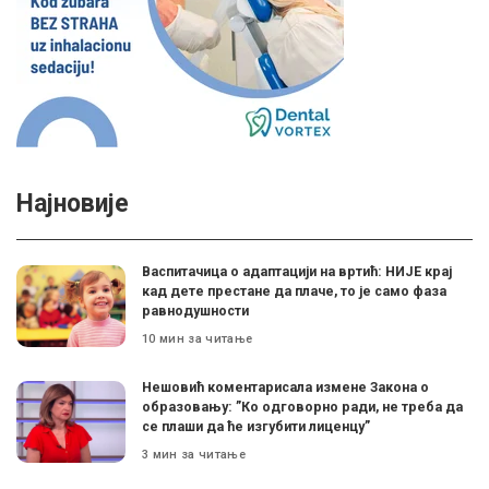
Најновије
Васпитачица о адаптацији на вртић: НИЈЕ крај
кад дете престане да плаче, то је само фаза
равнодушности
10 мин за читање
Нешовић коментарисала измене Закона о
образовању: ”Ко одговорно ради, не треба да
се плаши да ће изгубити лиценцу”
3 мин за читање