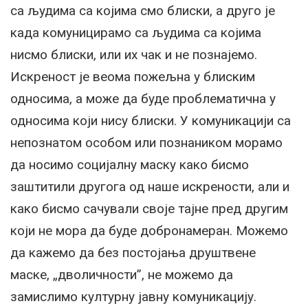
са људима са којима смо блиски, а друго је
када комуницирамо са људима са којима
нисмо блиски, или их чак и не познајемо.
Искреност је веома пожељна у блиским
односима, а може да буде проблематична у
односима који нису блиски. У комуникацији са
непознатом особом или познаником морамо
да носимо социјалну маску како бисмо
заштитили другога од наше искрености, али и
како бисмо сачували своје тајне пред другим
који не мора да буде добронамеран. Можемо
да кажемо да без постојања друштвене
маске, „дволичности”, не можемо да
замислимо културну јавну комуникацију.