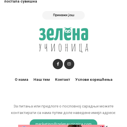
постала сувишна
Прикажи још
О нама
Наш тим
Контакт
Услови коришћења
За питања или предлоге о пословној сарадњи можете
контактирати са нама путем доле наведене имејл адресе:
marketing@zelenaucionica.com
×