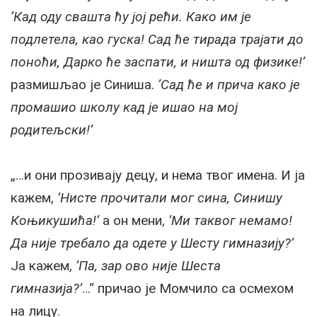
’Кад оду свашта ћу јој рећи. Како им је
подлетела, као гуска! Сад ће тирада трајати до
поноћи, Дарко ће заспати, и ништа од физике!’
размишљао је Синиша.
’Сад ће и прича како је
промашио школу кад је ишао на мој
родитељски!’
„…и они прозивају децу, и нема твог имена. И ја
кажем,
’Нисте прочитали мог сина, Синишу
Коњикушића!’
а он мени,
’Ми таквог немамо!
Да није требало да одете у Шесту гимназију?’
Ја кажем,
’Па, зар ово није Шеста
гимназија?’
…“ причао је Момчило са осмехом
на лицу.