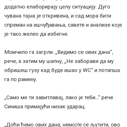
додатно елаборирају целу ситуацију. Дуго
чувана тајна је откривена, и сад мора бити
спреман на ишчуђавања, савете и анализе које
је тако желео да избегне.
Момчило га загрли. „Видимо се ових дана“,
рече, а затим му шапну, „Не заборави да му
обришеш гузу кад буде ишао у WC“ и потапша
га по рамену.
„Само ме ти завитлавај, лако је теби…“ рече
Синиша примајући низак ударац.
„Доћи ћемо ових дана, немојте се љутити, ово