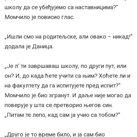
школу да се убеђујемо са наставницима?“
Момчило је повисио глас.
„Ишли смо на родитељске, али овако – никад!“
додала је Даница.
„Је л’ ти завршаваш школу, по други пут, или
он? И, до када ћете учити са њим? Хоћете ли и
на факултету да га испитујете пред испит?“
Момчило је био згранут. И даље није могао да
поверује у шта се претворио његов син.
„Питам те лепо, кад сам ја учио са тобом?“
„Друго је то време било, и ја сам био