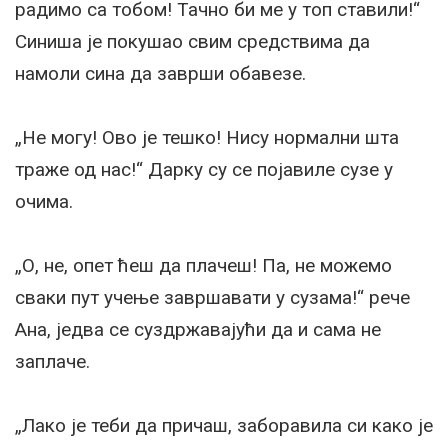
радимо са тобом! Тачно би ме у топ ставили!“
Синиша је покушао свим средствима да
намоли сина да заврши обавезе.
„Не могу! Ово је тешко! Нису нормални шта
траже од нас!“ Дарку су се појавиле сузе у
очима.
„О, не, опет ћеш да плачеш! Па, не можемо
сваки пут учење завршавати у сузама!“ рече
Ана, једва се суздржавајући да и сама не
заплаче.
„Лако је теби да причаш, заборавила си како је