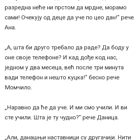
разредна неће ни прстом да мрдне, морамо
сами! Очекују од деце да уче по цео дан!“ рече
Ана.
„А, шта би друго требало да раде? Да боду у
оне своје телефоне? И кад дође код нас,
једном у два месеца, већ после три минута
вади телефон и нешто куцка!“ бесно рече
Момчило.
„Наравно да ће да уче. И ми смо учили. И ви
сте учили. Шта је ту чудно?“ рече Даница.
„Али, данашњи наставници су другачији. Нити