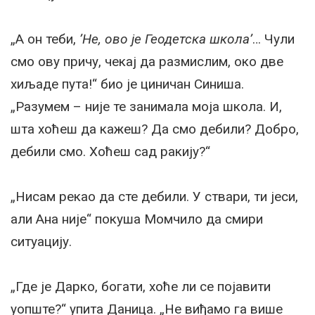
„А он теби,
’Не, ово је Геодетска школа’
… Чули
смо ову причу, чекај да размислим, око две
хиљаде пута!“ био је циничан Синиша.
„Разумем – није те занимала моја школа. И,
шта хоћеш да кажеш? Да смо дебили? Добро,
дебили смо. Хоћеш сад ракију?“
„Нисам рекао да сте дебили. У ствари, ти јеси,
али Ана није“ покуша Момчило да смири
ситуацију.
„Где је Дарко, богати, хоће ли се појавити
уопште?“ упита Даница. „Не виђамо га више