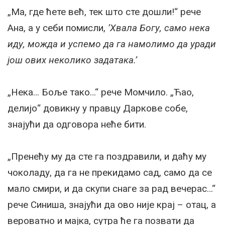
„Ма, где ћете већ, тек што сте дошли!“ рече
Ана, а у себи помисли,
’Хвала Богу, само нека
иду, можда и успемо да га намолимо да уради
још ових неколико задатака.’
„Нека… Боље тако…“ рече Момчило. „Ћао,
делијо“ довикну у правцу Даркове собе,
знајући да одговора неће бити.
„Пренећу му да сте га поздравили, и даћу му
чоколаду, да га не прекидамо сад, само да се
мало смири, и да скупи снаге за рад вечерас…“
рече Синиша, знајући да ово није крај – отац, а
вероватно и мајка, сутра ће га позвати да