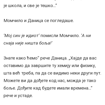
је школа, и све је тешко…“
Момчило и Даница се погледаше.
’Мој син је идиот’
помисли Момчило.
’А ни
снаја није ништа боља!’
Знате како ћемо“ рече Даница. „Хајде да вас
оставимо да завршите ту хемију или физику,
шта већ треба, па да се видимо неки други пут.
Можете ви да дођете код нас, можда је тако
боље. Дођите кад будете имали времена…“
рече и устаде.