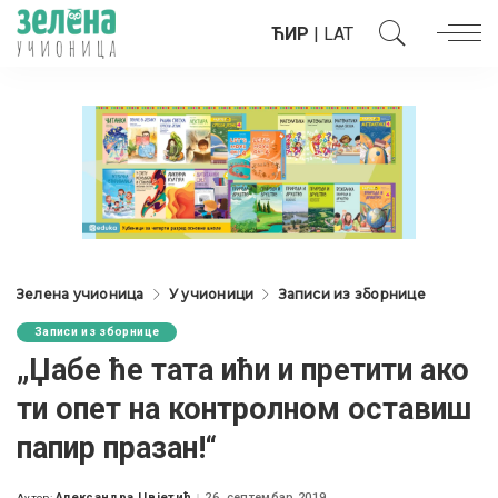
ЋИР
|
LAT
Зелена учионица
У учионици
Записи из зборнице
Записи из зборнице
„Џабе ће тата ићи и претити ако
ти опет на контролном оставиш
папир празан!“
Александра Цвјетић
26. септембар 2019.
Аутор: