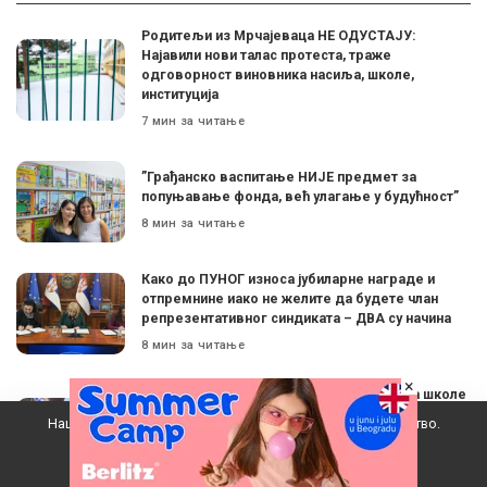
Родитељи из Мрчајеваца НЕ ОДУСТАЈУ:
Најавили нови талас протеста, траже
одговорност виновника насиља, школе,
институција
7 мин за читање
”Грађанско васпитање НИЈЕ предмет за
попуњавање фонда, већ улагање у будућност”
8 мин за читање
Како до ПУНОГ износа јубиларне награде и
отпремнине иако не желите да будете члан
репрезентативног синдиката – ДВА су начина
8 мин за читање
×
Снежана Романдић: ”На улогу директора школе
данас пристају људи врло специфичног
Наш вебсајт користи колачиће да побољша ваше искуство.
карактера. Одувек их је постављала власт, али
никад није било овако”
Прихватам
7 мин за читање