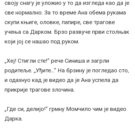
своју снагу је уложио у то да изгледа као да је
све нормално. За то време Ана обема рукама
скупи књиге, оловке, папире, све трагове
учења са Дарком. Брзо развуче први столњак
који јој се нашао под руком.
„Хеј! Стигли сте!“ рече Синиша и загрли
родитеље. „Уђите…“ На брзину је погледао сто,
и одахнуо кад је видео да је Ана успела да
прикрије трагове злочина.
„Где си, делијо!“ грмну Момчило чим је видео
Дарка.