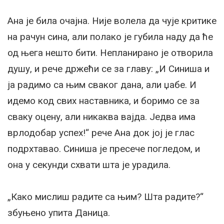
Ана је била очајна. Није волела да чује критике
на рачун сина, али полако је губила наду да ће
од њега нешто бити. Непланирано је отворила
душу, и рече држећи се за главу: „И Синиша и
ја радимо са њим сваког дана, али џабе. И
идемо код свих наставника, и боримо се за
сваку оцену, али никаква вајда. Једва има
врлодобар успех!“ рече Ана док јој је глас
подрхтавао. Синиша је пресече погледом, и
она у секунди схвати шта је урадила.
„Како мислиш радите са њим? Шта радите?“
збуњено упита Даница.