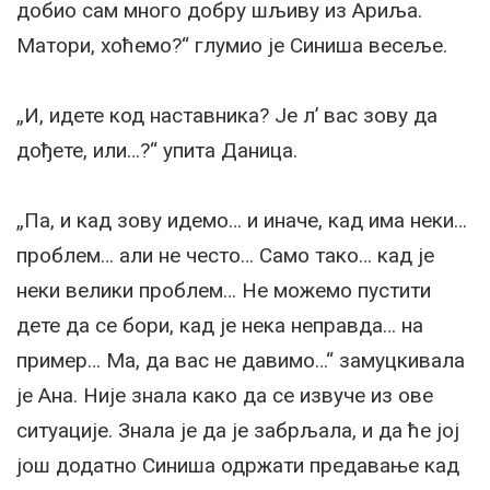
добио сам много добру шљиву из Ариља.
Матори, хоћемо?“ глумио је Синиша весеље.
„И, идете код наставника? Је л’ вас зову да
дођете, или…?“ упита Даница.
„Па, и кад зову идемо… и иначе, кад има неки…
проблем… али не често… Само тако… кад је
неки велики проблем… Не можемо пустити
дете да се бори, кад је нека неправда… на
пример… Ма, да вас не давимо…“ замуцкивала
је Ана. Није знала како да се извуче из ове
ситуације. Знала је да је забрљала, и да ће јој
још додатно Синиша одржати предавање кад