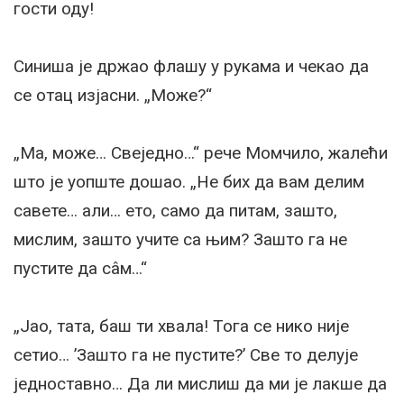
гости оду!
Синиша је држао флашу у рукама и чекао да
се отац изјасни. „Може?“
„Ма, може… Свеједно…“ рече Момчило, жалећи
што је уопште дошао. „Не бих да вам делим
савете… али… ето, само да питам, зашто,
мислим, зашто учите са њим? Зашто га не
пустите да сâм…“
„Јао, тата, баш ти хвала! Тога се нико није
сетио… ’Зашто га не пустите?’ Све то делује
једноставно… Да ли мислиш да ми је лакше да