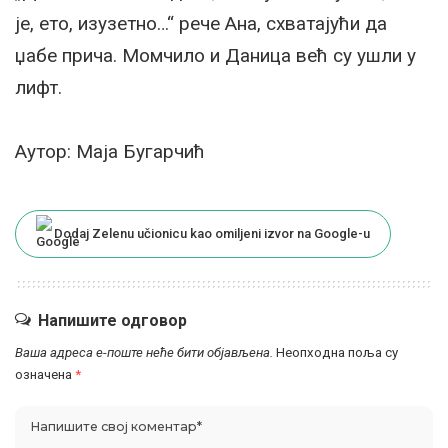
је, ето, изузетно…“ рече Ана, схватајући да
џабе прича. Момчило и Даница већ су ушли у
лифт.
Аутор: Маја Бугарчић
Dodaj Zelenu učionicu kao omiljeni izvor na Google-u
Напишите одговор
Ваша адреса е-поште неће бити објављена.
Неопходна поља су
означена
*