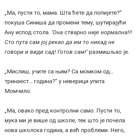
„Ма, пусти то, мама. Шта ћете да попијете?“
покуша Синиша да промени тему, шутирајући
Ану испод стола.
’Она стварно није нормална!!!
Сто пута сам јој рекао да им то никад не
говори и види сад! Готов сам!’
размишљао је.
„Мислиш, учите са њим? Са момком од…
тринаест… година?“ у неверици упита
Момчило.
„Ма, овако пред контролни само. Пусти то,
мука ми је више од школе, тек што је почела
нова школска година, а већ проблеми. Него,