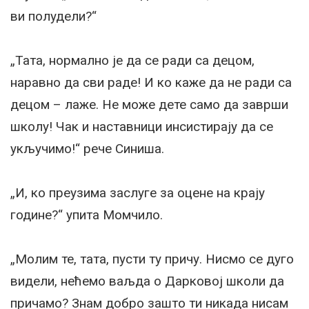
ви полудели?“
„Тата, нормално је да се ради са децом,
наравно да сви раде! И ко каже да не ради са
децом – лаже. Не може дете само да заврши
школу! Чак и наставници инсистирају да се
укључимо!“ рече Синиша.
„И, ко преузима заслуге за оцене на крају
године?“ упита Момчило.
„Молим те, тата, пусти ту причу. Нисмо се дуго
видели, нећемо ваљда о Дарковој школи да
причамо? Знам добро зашто ти никада нисам