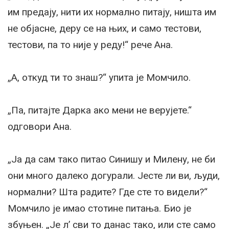
им предају, нити их нормално питају, ништа им
не објасне, деру се на њих, и само тестови,
тестови, па то није у реду!“ рече Ана.
„А, откуд ти то знаш?“ упита је Момчило.
„Па, питајте Дарка ако мени не верујете.“
одговори Ана.
„Ја да сам тако питао Синишу и Милену, не би
они много далеко догурали. Јесте ли ви, људи,
нормални? Шта радите? Где сте то видели?“
Момчило је имао стотине питања. Био је
збуњен. „Је л’ сви то данас тако, или сте само