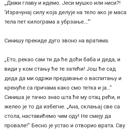
„Дижи главу и идемо. Јеси мушко или ниси?!
’Израчунај силу која делује на тело ако је маса
тела пет килограма а убрзање….’“
Синишу прекиде дуго звоно на вратима.
„Ето, рекао сам ти да ће доћи баба и деда, и
види у ком стању ће те затећи! Још ће сад
деда да ми одржи предавање о васпитању и
кренуће са причама како смо тетка и ја…“
Синиша је тачно знао шта ће му отац рећи, и
желео је то да избегне. „Ана, склањај све са
стола, наставићемо чим оду! Не смеју да
провале!“ Бесно је устао и отворио врата. Сву