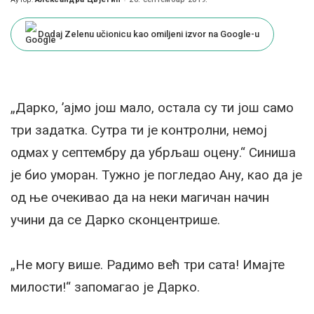
Posted
by
Dodaj Zelenu učionicu kao omiljeni izvor na Google-u
„Дарко, ’ајмо још мало, остала су ти још само
три задатка. Сутра ти је контролни, немој
одмах у септембру да убрљаш оцену.“ Синиша
је био уморан. Тужно је погледао Ану, као да је
од ње очекивао да на неки магичан начин
учини да се Дарко сконцентрише.
„Не могу више. Радимо већ три сата! Имајте
милости!“ запомагао је Дарко.