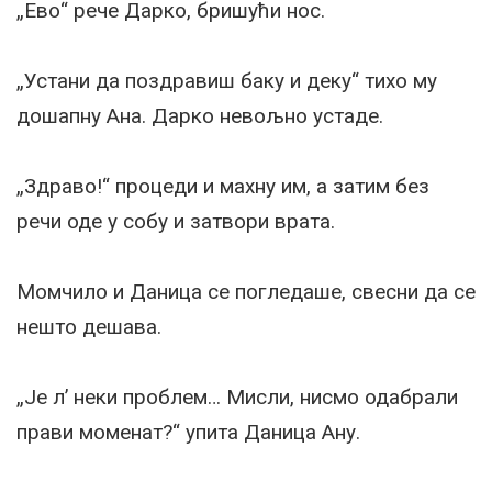
„Ево“ рече Дарко, бришући нос.
„Устани да поздравиш баку и деку“ тихо му
дошапну Ана. Дарко невољно устаде.
„Здраво!“ процеди и махну им, а затим без
речи оде у собу и затвори врата.
Момчило и Даница се погледаше, свесни да се
нешто дешава.
„Је л’ неки проблем… Мисли, нисмо одабрали
прави моменат?“ упита Даница Ану.