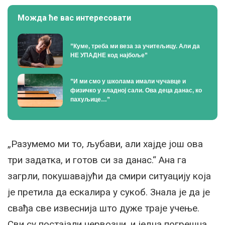
Можда ће вас интересовати
”Куме, треба ми веза за учитељицу. Али да
НЕ УПАДНЕ код најбоље”
”И ми смо у школама имали чучавце и
физичко у хладној сали. Ова деца данас, ко
пахуљице…”
„Разумемо ми то, љубави, али хајде још ова
три задатка, и готов си за данас.“ Ана га
загрли, покушавајући да смири ситуацију која
је претила да ескалира у сукоб. Знала је да је
свађа све извеснија што дуже траје учење.
Сви су постајали нервозни, и једна погрешна