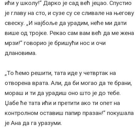
ићи у школу!“ Дарко је сад већ јецао. Спустио
је главу на сто, и сузе су се сливале на његову
свеску. „И најбоље да урадим, неће ми дати
више од тројке. Рекао сам вам већ да ме жена
мрзи!“ говорио је бришући нос и очи
длановима.
„То ћемо решити, тата иде у четвртак на
отворена врата. Али, да би могао да те брани,
мораш и ти да урадиш оно што је до тебе.
Џабе ће тата ићи и претити ако ти опет на
контролном оставиш папир празан!“ покушала
је Ана да га уразуми.