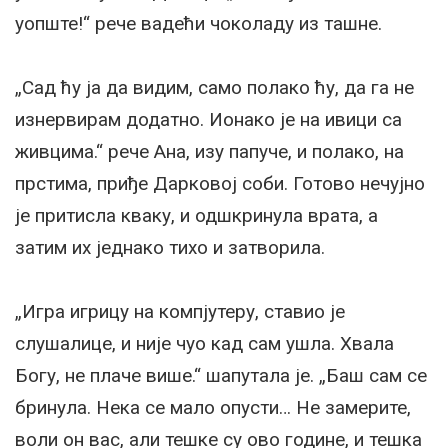
уопште!“ рече вадећи чоколаду из ташне.
„Сад ћу ја да видим, само полако ћу, да га не
изнервирам додатно. Ионако је на ивици са
живцима.“ рече Ана, изу папуче, и полако, на
прстима, приђе Дарковој соби. Готово нечујно
је притисла кваку, и одшкринула врата, а
затим их једнако тихо и затворила.
„Игра игрицу на компјутеру, ставио је
слушалице, и није чуо кад сам ушла. Хвала
Богу, не плаче више.“ шапутала је. „Баш сам се
бринула. Нека се мало опусти… Не замерите,
воли он вас, али тешке су ово године, и тешка