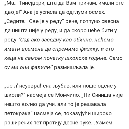
„Ма… Тинејџери, шта да Вам причам, имали сте
двоје!“ Ана је успела да одглуми осмех.
„Седите… Све је у реду“ рече, потпуно свесна
да ништа није у реду, и да скоро неће бити у
реду.
’Сад ако заседну као обично, нећемо
имати времена да спремимо физику, и ето
кеца на самом почетку школске године. Само
су ми они фалили!’
размишљала је.
„Је л’ неузвраћена љубав, или лоше оцене у
школи?“ насмеја се Момчило. „Ни Синиша није
нешто волео да учи, али то је решавала
петокрака“ насмеја се, показујући широко
раширених пет прстију десне руке. „Узмем