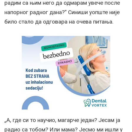
радим са њим него да одмарам увече после
напорног радног дана?“ Синиши уопште није
било стало да одговара на очева питања.
„А, где си то научио, магарче један? Јесам ја
радио са тобом? Или мама? Јесмо ми ишли у