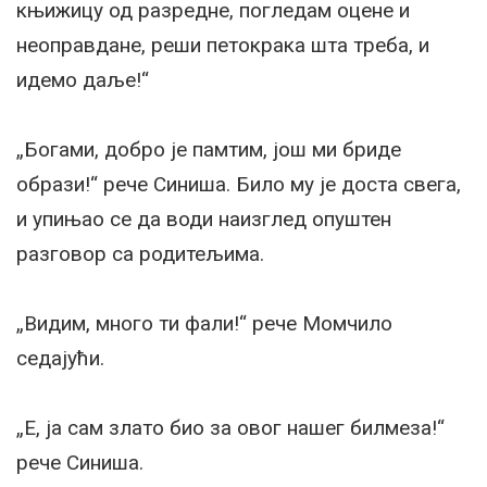
књижицу од разредне, погледам оцене и
неоправдане, реши петокрака шта треба, и
идемо даље!“
„Богами, добро је памтим, још ми бриде
образи!“ рече Синиша. Било му је доста свега,
и упињао се да води наизглед опуштен
разговор са родитељима.
„Видим, много ти фали!“ рече Момчило
седајући.
„Е, ја сам злато био за овог нашег билмеза!“
рече Синиша.