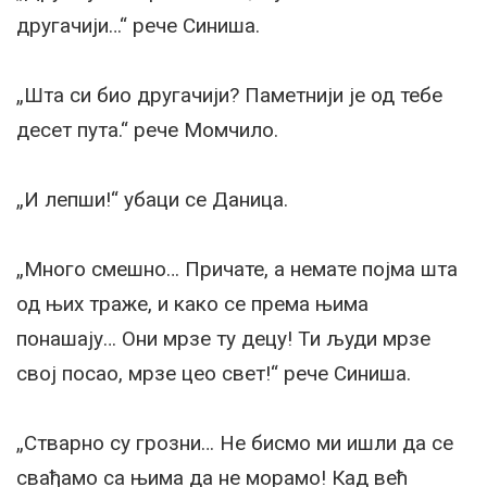
другачији…“ рече Синиша.
„Шта си био другачији? Паметнији је од тебе
десет пута.“ рече Момчило.
„И лепши!“ убаци се Даница.
„Много смешно… Причате, а немате појма шта
од њих траже, и како се према њима
понашају… Они мрзе ту децу! Ти људи мрзе
свој посао, мрзе цео свет!“ рече Синиша.
„Стварно су грозни… Не бисмо ми ишли да се
свађамо са њима да не морамо! Кад већ