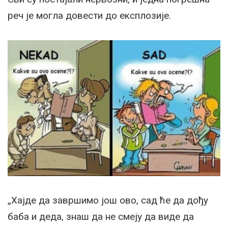
реч је могла довести до експлозије.
„Хајде да завршимо још ово, сад ће да дођу
баба и деда, знаш да не смеју да виде да