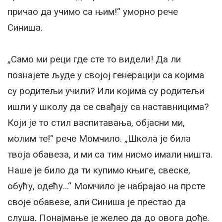
причао да учимо са њим!“ уморно рече
Синиша.
„Само ми реци где сте то видели! Да ли
познајете људе у својој генерацији са којима
су родитељи учили? Или којима су родитељи
ишли у школу да се свађају са наставницима?
Који је то стил васпитавања, објасни ми,
молим те!“ рече Момчило. „Школа је била
твоја обавеза, и ми са тим нисмо имали ништа.
Наше је било да ти купимо књиге, свеске,
обућу, одећу…“ Момчило је набрајао на прсте
своје обавезе, али Синиша је престао да
слуша. Понајмање је желео да до овога дође.