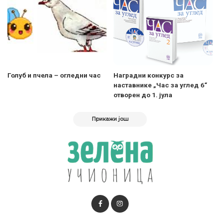
Голуб и пчела – огледни час
Наградни конкурс за
наставнике „Час за углед 6“
отворен до 1. јула
Прикажи још