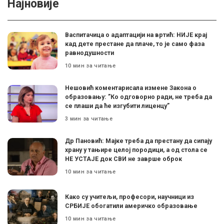
Најновије
Васпитачица о адаптацији на вртић: НИЈЕ крај
кад дете престане да плаче, то је само фаза
равнодушности
10 мин за читање
Нешовић коментарисала измене Закона о
образовању: ”Ко одговорно ради, не треба да
се плаши да ће изгубити лиценцу”
3 мин за читање
Др Пановић: Мајке треба да престану да сипају
храну у тањире целој породици, а од стола се
НЕ УСТАЈЕ док СВИ не заврше оброк
10 мин за читање
Како су учитељи, професори, научници из
СРБИЈЕ обогатили америчко образовање
10 мин за читање