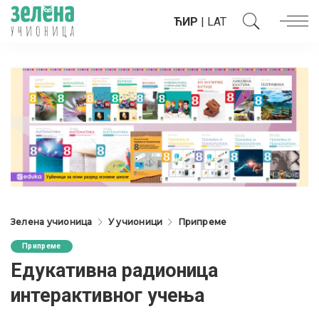
ЋИР
|
LAT
Зелена учионица
У учионици
Припреме
Припреме
Eдукативна радионица
интерактивног учења