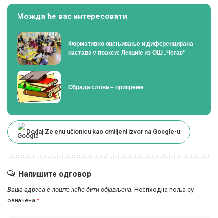
Можда ће вас интересовати
Формативно оцењивање и диференцирана
настава у пракси: Лекције из ОШ „Чегар“
Oбрада слова – припреме
Dodaj Zelenu učionicu kao omiljeni izvor na Google-u
Напишите одговор
Ваша адреса е-поште неће бити објављена.
Неопходна поља су
означена
*