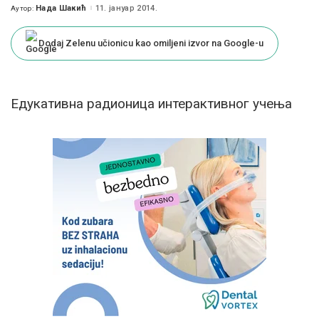
Нада Шакић
11. јануар 2014.
Аутор:
Posted
by
Dodaj Zelenu učionicu kao omiljeni izvor na Google-u
Eдукативна радионица интерактивног учења