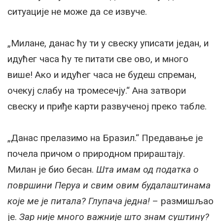
ситуације не може да се извуче.
„Милане, данас ћу ти у свеску уписати један, и
идућег часа ћу те питати све ово, и много
више! Ако и идућег часа не будеш спреман,
очекуј слабу на тромесечју.“ Ана затвори
свеску и приђе карти развученој преко табле.
„Данас прелазимо на Бразил.“ Предавање је
почела причом о природном прираштају.
Милан је био бесан.
Шта имам од податка о
површини Перуа и свим овим будалаштинама
које ме је питала? Глупача једна!
– размишљао
је.
Зар није много важније што знам суштину?