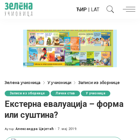
ЋИР
|
LAT
Зелена учионица
У учионици
Записи из зборнице
Записи из зборнице
Лични став
У учионици
Екстерна евалуација – форма
или суштина?
Александра Цвјетић
7. мај 2019.
Аутор:
Posted
by