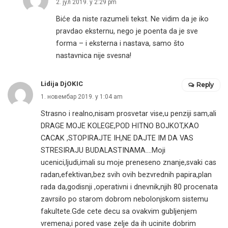
2. јул 2019. у 2:29 pm
Biće da niste razumeli tekst. Ne vidim da je iko
pravdao eksternu, nego je poenta da je sve
forma – i eksterna i nastava, samo što
nastavnica nije svesna!
Lidija DjOKIC
Reply
1. новембар 2019. у 1:04 am
Strasno i realno,nisam prosvetar vise,u penziji sam,ali
DRAGE MOJE KOLEGE,POD HITNO BOJKOT,KAO
CACAK ,STOPIRAJTE IH,NE DAJTE IM DA VAS
STRESIRAJU BUDALASTINAMA….Moji
ucenici,ljudi,imali su moje preneseno znanje,svaki cas
radan,efektivan,bez svih ovih bezvrednih papira,plan
rada da,godisnji ,operativni i dnevnik,njih 80 procenata
zavrsilo po starom dobrom nebolonjskom sistemu
fakultete.Gde cete decu sa ovakvim gubljenjem
vremena,i pored vase zelje da ih ucinite dobrim