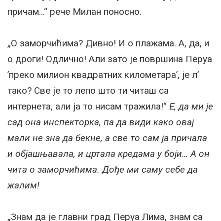
причам…“ рече Милан поносно.
„О заморчићима? Дивно! И о плажама. А, да, и
о дроги! Одлично! Али зато је површина Перуа
’преко милион квадратних километара’, је л’
тако? Све је то лепо што ти читаш са
интернета, али ја то нисам тражила!“
Е, да ми је
сад она инспекторка, па да види како овај
мали не зна да бекне, а све то сам ја причала
и објашњавала, и цртала кредама у боји… А он
чита о заморчићима. Дође ми саму себе да
жалим!
„Знам да је главни град Перуа Лима, знам са