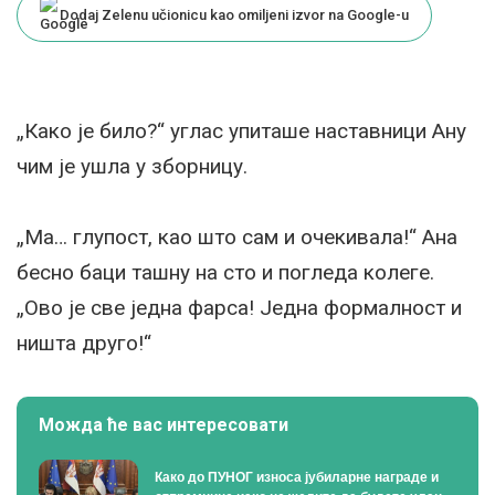
Dodaj Zelenu učionicu kao omiljeni izvor na Google-u
„Како је било?“ углас упиташе наставници Ану
чим је ушла у зборницу.
„Ма… глупост, као што сам и очекивала!“ Ана
бесно баци ташну на сто и погледа колеге.
„Ово је све једна фарса! Једна формалност и
ништа друго!“
Можда ће вас интересовати
Како до ПУНОГ износа јубиларне награде и