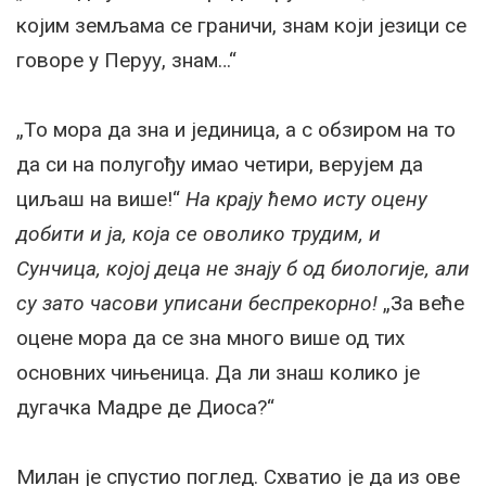
којим земљама се граничи, знам који језици се
говоре у Перуу, знам…“
„То мора да зна и јединица, а с обзиром на то
да си на полугођу имао четири, верујем да
циљаш на више!“
На крају ћемо исту оцену
добити и ја, која се оволико трудим, и
Сунчица, којој деца не знају б од биологије, али
су зато часови уписани беспрекорно!
„За веће
оцене мора да се зна много више од тих
основних чињеница. Да ли знаш колико је
дугачка Мадре де Диоса?“
Милан је спустио поглед. Схватио је да из ове