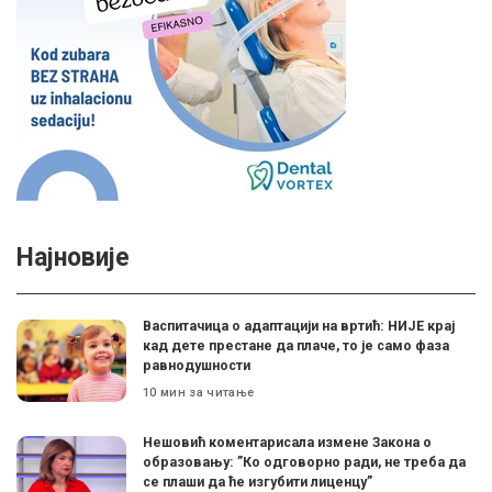
Најновије
Васпитачица о адаптацији на вртић: НИЈЕ крај
кад дете престане да плаче, то је само фаза
равнодушности
10 мин за читање
Нешовић коментарисала измене Закона о
образовању: ”Ко одговорно ради, не треба да
се плаши да ће изгубити лиценцу”