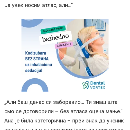
Ја увек носим атлас, али…“
„Али баш данас си заборавио… Ти знаш шта
смо се договорили – без атласа оцена мање.“
Ана је била категорична – први знак да ученик
поштује њу и њен предмет јесте да носи атлас,