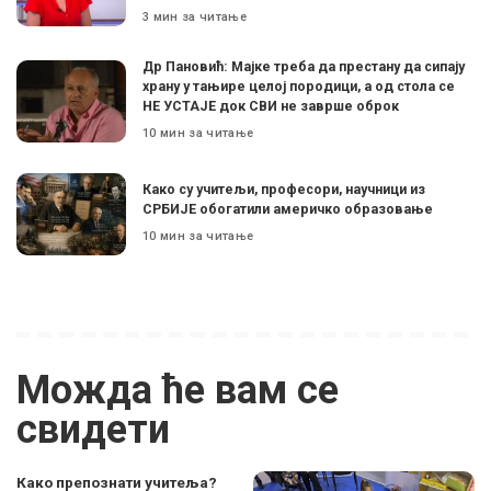
3 мин за читање
Др Пановић: Мајке треба да престану да сипају
храну у тањире целој породици, а од стола се
НЕ УСТАЈЕ док СВИ не заврше оброк
10 мин за читање
Како су учитељи, професори, научници из
СРБИЈЕ обогатили америчко образовање
10 мин за читање
Можда ће вам се
свидети
Како препознати учитеља?