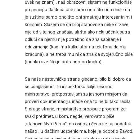
uvek ne znam) , naš obrazovni sistem ne funkcioniše
po principu da deca uče samo ono što ona misle da
je suština, samo ono što oni smatraju interesantnim i
korisnim. Slažem se da broj stanovnika neke države
nije od vitalnog značaja, ali šta ako neki učenik sutra
odluči da njemu nije potrebno da zna sabiranje i
oduzimanje (kad ima kalkulator na telefonu da mu
izračuna), a ne treba mu ni da zna da svojeručno piše
(ionako sve što je potrebno on kucka).
Sa naše nastavničke strane gledano, bilo bi dobro da
se usaglasimo. Tu inspektorku šalje resorno
ministarstvo, pretpostavljam sa jasnom misijom da
proveri dokumentaciju, inače ona to ne bi tako radila.
S druge strane, ministarstvo propisuje program za
svaki predmet, u kom, negde, verovatno piše
„stanovništvo Perua“, na osnovu čega se taj podatak
našao i u đačkim udžbenicima, koje je odobrio Zavod.
Dok se naše ministarstvo busa kako je reformisalo