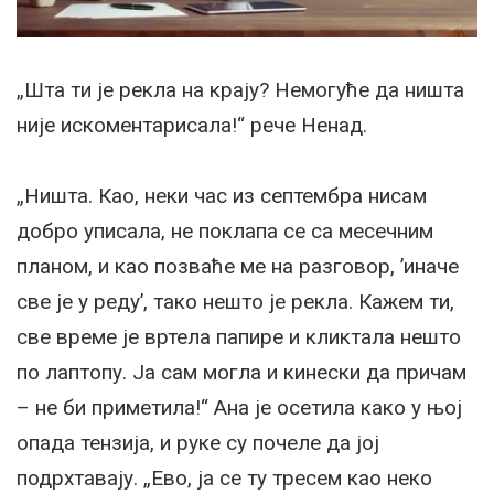
„Шта ти је рекла на крају? Немогуће да ништа
није искоментарисала!“ рече Ненад.
„Ништа. Као, неки час из септембра нисам
добро уписала, не поклапа се са месечним
планом, и као позваће ме на разговор, ’иначе
све је у реду’, тако нешто је рекла. Кажем ти,
све време је вртела папире и кликтала нешто
по лаптопу. Ја сам могла и кинески да причам
– не би приметила!“ Ана је осетила како у њој
опада тензија, и руке су почеле да јој
подрхтавају. „Ево, ја се ту тресем као неко