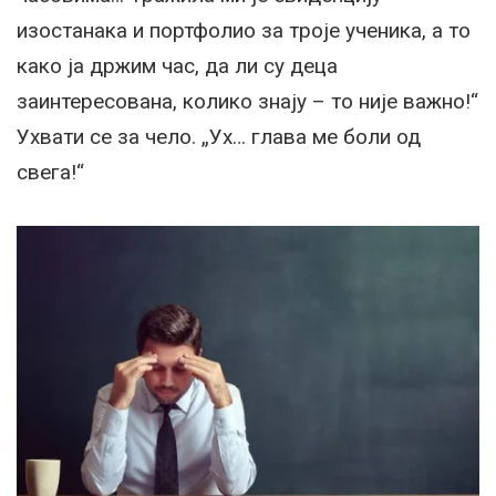
изостанака и портфолио за троје ученика, а то
како ја држим час, да ли су деца
заинтересована, колико знају – то није важно!“
Ухвати се за чело. „Ух… глава ме боли од
свега!“