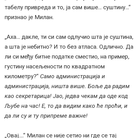
табелу привреда и то, ја сам више… суштину…“
признао је Милан.
„Аха… дакле, ти си сам одлучио шта је суштина,
а шта је небитно? И то без атласа. Одлично. Да
ли си међу битне податке сместио, на пример,
густину насељености по квадратном
километру?“
Само администрација и
администрација, ништа више. Боље да радим
као секретарица! Јао, једва чекам да оде код
Љубе на час! Е, то да видим како ће проћи, и
да ли су и ту припреме важне!
„Овај….“ Милан се није сетио ни где се тај