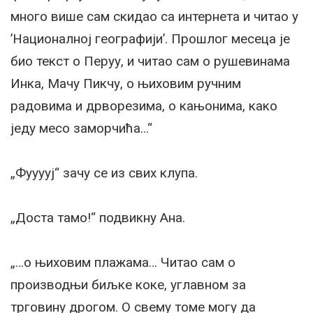
много више сам скидао са интернета и читао у
’Националној географији’. Прошлог месеца је
био текст о Перуу, и читао сам о рушевинама
Инка, Мачу Пикчу, о њиховим ручним
радовима и дрворезима, о кањонима, како
једу месо заморчића…“
„Фууууј“ зачу се из свих клупа.
„Доста тамо!“ подвикну Ана.
„…о њиховим плажама… Читао сам о
производњи биљке коке, углавном за
трговину дрогом. О свему томе могу да