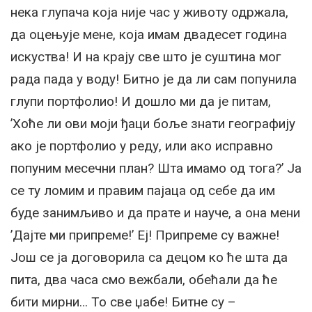
нека глупача која није час у животу одржала,
да оцењује мене, која имам двадесет година
искуства! И на крају све што је суштина мог
рада пада у воду! Битно је да ли сам попунила
глупи портфолио! И дошло ми да је питам,
’Хоће ли ови моји ђаци боље знати географију
ако је портфолио у реду, или ако исправно
попуним месечни план? Шта имамо од тога?’ Ја
се ту ломим и правим пајаца од себе да им
буде занимљиво и да прате и науче, а она мени
’Дајте ми припреме!’ Еј! Припреме су важне!
Још се ја договорила са децом ко ће шта да
пита, два часа смо вежбали, обећали да ће
бити мирни… То све џабе! Битне су –