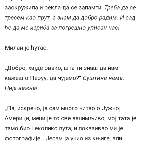
заокружила и рекла да се запамти.
Треба да се
тресем као прут, а знам да добро радим. И сад
ће да ме изриба за погрешно уписан час!
Милан је ћутао.
„Добро, хајде овако, шта ти знаш да нам
кажеш о Перуу, да чујемо?“
Суштине нема.
Није важна!
„Па, искрено, ја сам много читао о Јужној
Америци, мени је то све занимљиво, мој тата је
тамо био неколико пута, и показивао ми је
фотографије… Јесам ја учио из књиге, али