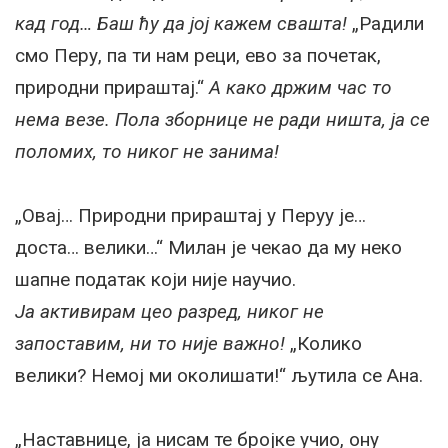
кад год… Баш ћу да јој кажем свашта!
„Радили
смо Перу, па ти нам реци, ево за почетак,
природни прираштај.“
А како држим час то
нема везе. Пола зборнице не ради ништа, ја се
поломих, то никог не занима!
„Овај… Природни прираштај у Перуу је…
доста… велики…“ Милан је чекао да му неко
шапне податак који није научио.
Ја активирам цео разред, никог не
запоставим, ни то није важно!
„Колико
велики? Немој ми околишати!“ љутила се Ана.
„Наставнице, ја нисам те бројке учио, ону