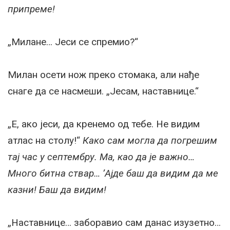
припреме!
„Милане… Јеси се спремио?“
Милан осети нож преко стомака, али нађе
снаге да се насмеши. „Јесам, наставнице.“
„Е, ако јеси, да кренемо од тебе. Не видим
атлас на столу!“
Како сам могла да погрешим
тај час у септембру. Ма, као да је важно…
Много битна ствар… ’Ајде баш да видим да ме
казни! Баш да видим!
„Наставнице… заборавио сам данас изузетно…