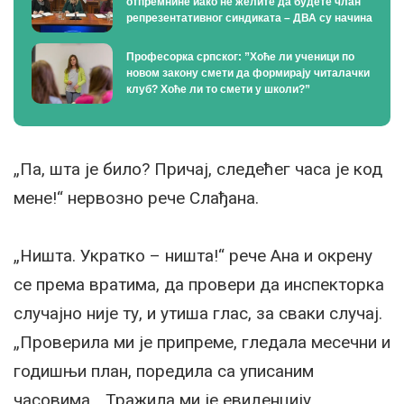
отпремнине иако не желите да будете члан
репрезентативног синдиката – ДВА су начина
Професорка српског: ”Хоће ли ученици по
новом закону смети да формирају читалачки
клуб? Хоће ли то смети у школи?”
„Па, шта је било? Причај, следећег часа је код
мене!“ нервозно рече Слађана.
„Ништа. Укратко – ништа!“ рече Ана и окрену
се према вратима, да провери да инспекторка
случајно није ту, и утиша глас, за сваки случај.
„Проверила ми је припреме, гледала месечни и
годишњи план, поредила са уписаним
часовима… Тражила ми је евиденцију