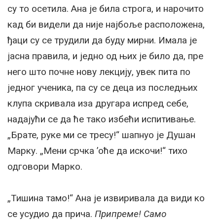
су то осетила. Ана је била строга, и нарочито
кад би видели да није најбоље расположена,
ђаци су се трудили да буду мирни. Имала је
јасна правила, и једно од њих је било да, пре
него што почне нову лекцију, увек пита по
једног ученика, па су се деца из последњих
клупа скривала иза другара испред себе,
надајући се да ће тако избећи испитивање.
„Брате, руке ми се тресу!“ шапнуо је Душан
Марку. „Мени срчка ’оће да искочи!“ тихо
одговори Марко.
„Тишина тамо!“ Ана је извиривала да види ко
се усудио да прича.
Припреме! Само