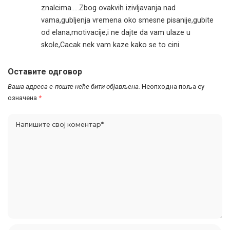
znalcima…..Zbog ovakvih izivljavanja nad
vama,gubljenja vremena oko smesne pisanije,gubite
od elana,motivacije,i ne dajte da vam ulaze u
skole,Cacak nek vam kaze kako se to cini.
Оставите одговор
Ваша адреса е-поште неће бити објављена.
Неопходна поља су
означена
*