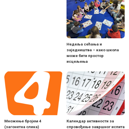
Недеља сећања и
заједништва – како школа
може бити простор
исцељења
Множење бројем 4
Календар активности за
(загонетна слика)
спровођење завршног испита