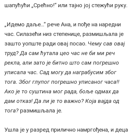
шапућући „Срећно!“ или тајно јој стежући руку.
„Идемо даље…“ рече Ана, и пође на наредни
час. Силазећи низ степенице, размишљала је
зашто уопште ради овај посао. Ч
ему сав овај
труд? Да сам ћутала цео час не би ми реч
рекла, али зато је битно што сам погрешно
уписала час. Сад могу да награбусим због
тога. Због глупог погрешно уписаног часа!!
Ако је то суштина мог рада, боље одмах да
дам отказ! Да ли је то важно? Која вајда од
тога?
размишљала је.
Ушла је у разред прилично намргођена, и деца