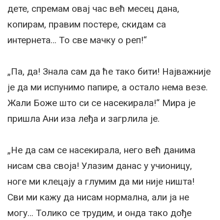
дете, спремам овај час већ месец дана,
копирам, правим постере, скидам са
интернета… То све мачку о реп!“
„Па, да! Знала сам да ће тако бити! Најважније
је да ми испунимо папире, а остало нема везе.
Жали Боже што си се насекирала!“ Мира је
пришла Ани иза леђа и загрлила је.
„Не да сам се насекирала, него већ данима
нисам сва своја! Улазим данас у учионицу,
ноге ми клецају а глумим да ми није ништа!
Сви ми кажу да нисам нормална, али ја не
могу… Толико се трудим, и онда тако дође