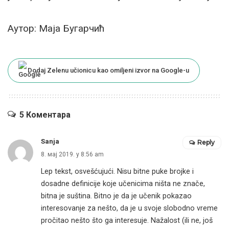
Аутор: Маја Бугарчић
Dodaj Zelenu učionicu kao omiljeni izvor na Google-u
5 Коментара
Sanja
Reply
8. мај 2019. у 8:56 am
Lep tekst, osvešćujući. Nisu bitne puke brojke i
dosadne definicije koje učenicima ništa ne znače,
bitna je suština. Bitno je da je učenik pokazao
interesovanje za nešto, da je u svoje slobodno vreme
pročitao nešto što ga interesuje. Nažalost (ili ne, još