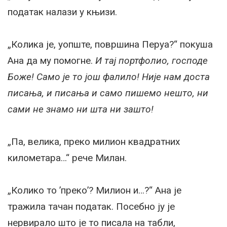
податак налази у књизи.
„Колика је, уопште, површина Перуа?“ покуша
Ана да му помогне.
И тај портфолио, господе
Боже! Само је то још фалило! Није нам доста
писања, и писања и само пишемо нешто, ни
сами не знамо ни шта ни зашто!
„Па, велика, преко милион квадратних
километара…“ рече Милан.
„Колико то ’преко’? Милион и…?“ Ана је
тражила тачан податак. Посебно ју је
нервирало што је то писала на табли,