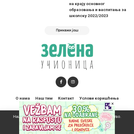
на крају основног
образовања и васпитања за
школску 2022/2023
Прикажи још
О нама
Наш тим
Контакт
Услови коришћења
×
Наш вебсајт користи колачиће да побољша ваше искуство.
За питања или предлоге о пословној сарадњи можете
Прихватам
контактирати са нама путем доле наведене имејл адресе: