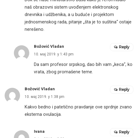
naš obrazovni sistem uvođenjem elektronskog
dnevnika i udžbenika, a u buduće i projektom
jednosmenskog rada, pitanje „šta je to suština“ ostaje
nerešeno.
Božović Vladan
Reply
10. мај 2019. у 1:43 pm
Da sam profesor srpskog, dao bih vam „keca“, ko
vrata, zbog promašene teme.
Božović Vladan
Reply
10. мај 2019. у 1:38 pm
Kakvo bedno i patetično pravdanje ove sprdnje zvano
eksterna ovulacija.
Ivana
Reply