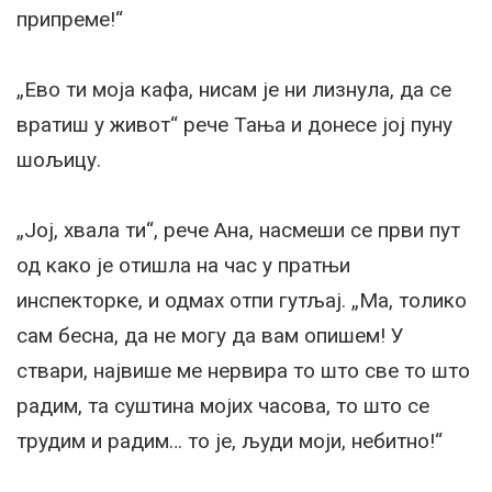
припреме!“
„Ево ти моја кафа, нисам је ни лизнула, да се
вратиш у живот“ рече Тања и донесе јој пуну
шољицу.
„Јој, хвала ти“, рече Ана, насмеши се први пут
од како је отишла на час у пратњи
инспекторке, и одмах отпи гутљај. „Ма, толико
сам бесна, да не могу да вам опишем! У
ствари, највише ме нервира то што све то што
радим, та суштина мојих часова, то што се
трудим и радим… то је, људи моји, небитно!“