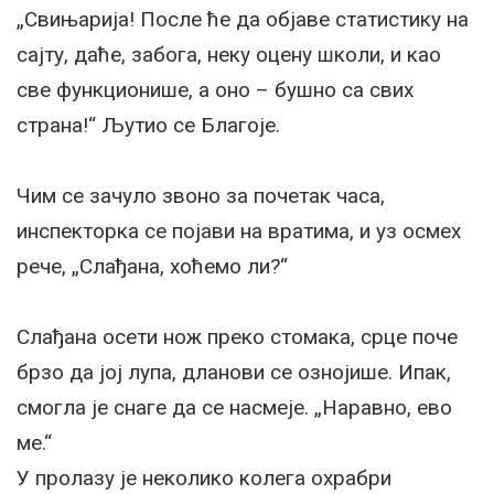
„Свињарија! После ће да објаве статистику на
сајту, даће, забога, неку оцену школи, и као
све функционише, а оно – бушно са свих
страна!“ Љутио се Благоје.
Чим се зачуло звоно за почетак часа,
инспекторка се појави на вратима, и уз осмех
рече, „Слађана, хоћемо ли?“
Слађана осети нож преко стомака, срце поче
брзо да јој лупа, дланови се ознојише. Ипак,
смогла је снаге да се насмеје. „Наравно, ево
ме.“
У пролазу је неколико колега охрабри