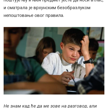
и сматрала је врхунским безобразлуком
непоштовање овог правила.
Не знам кад ће да ме зове на разговор, али