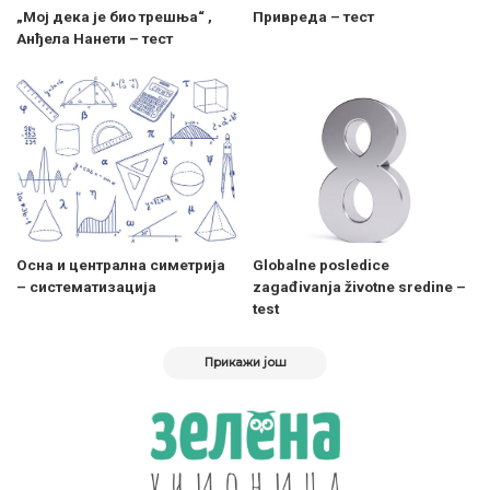
„Мој дека је био трешња“ ,
Привреда – тест
Анђела Нанети – тест
Осна и централна симетрија
Globalne posledice
– систематизација
zagađivanja životne sredine –
test
Прикажи још