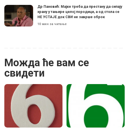
Др Пановић: Мајке треба да престану да сипају
храну у тањире целој породици, а од стола се
НЕ УСТАЈЕ док СВИ не заврше оброк
10 мин за читање
Можда ће вам се
свидети