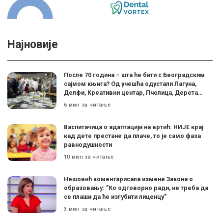
Најновије
После 70 година – шта ће бити с Београдским
сајмом књига? Од учешћа одустали Лагуна,
Делфи, Креативни центар, Пчелица, Дерета…
6 мин за читање
Васпитачица о адаптацији на вртић: НИЈЕ крај
кад дете престане да плаче, то је само фаза
равнодушности
10 мин за читање
Нешовић коментарисала измене Закона о
образовању: ”Ко одговорно ради, не треба да
се плаши да ће изгубити лиценцу”
3 мин за читање