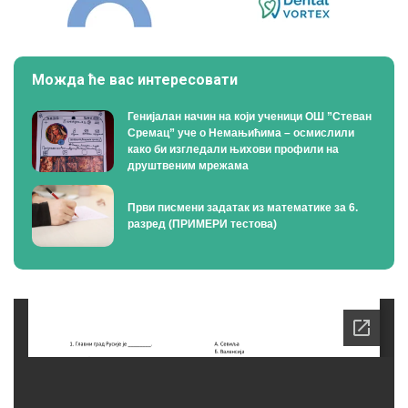
Можда ће вас интересовати
Генијалан начин на који ученици ОШ ”Стеван
Сремац” уче о Немањићима – осмислили
како би изгледали њихови профили на
друштвеним мрежама
Први писмени задатак из математике за 6.
разред (ПРИМЕРИ тестова)