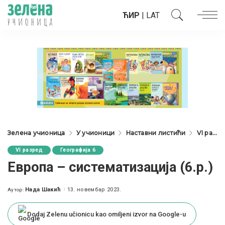
ЋИР
|
LAT
Зелена учионица
У учионици
Наставни листићи
VI разред
VI разред
Географија 6
Европа – систематизација (6.р.)
Нада Шакић
13. новембар 2023.
Аутор:
Posted
by
Dodaj Zelenu učionicu kao omiljeni izvor na Google-u