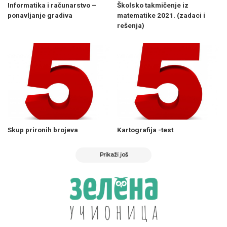
Informatika i računarstvo –
Školsko takmičenje iz
ponavljanje gradiva
matematike 2021. (zadaci i
rešenja)
Skup prironih brojeva
Kartografija -test
Prikaži još