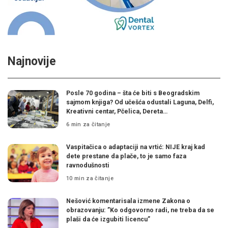
Najnovije
Posle 70 godina – šta će biti s Beogradskim
sajmom knjiga? Od učešća odustali Laguna, Delfi,
Kreativni centar, Pčelica, Dereta…
6 min za čitanje
Vaspitačica o adaptaciji na vrtić: NIJE kraj kad
dete prestane da plače, to je samo faza
ravnodušnosti
10 min za čitanje
Nešović komentarisala izmene Zakona o
obrazovanju: ”Ko odgovorno radi, ne treba da se
plaši da će izgubiti licencu”