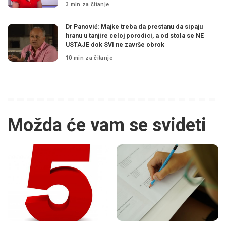
3 min za čitanje
Dr Panović: Majke treba da prestanu da sipaju
hranu u tanjire celoj porodici, a od stola se NE
USTAJE dok SVI ne završe obrok
10 min za čitanje
Možda će vam se svideti