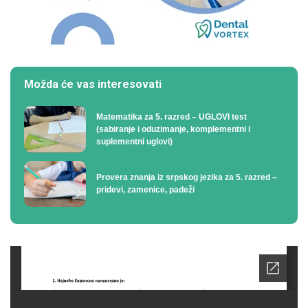
Možda će vas interesovati
Matematika za 5. razred – UGLOVI test
(sabiranje i oduzimanje, komplementni i
suplementni uglovi)
Provera znanja iz srpskog jezika za 5. razred –
pridevi, zamenice, padeži