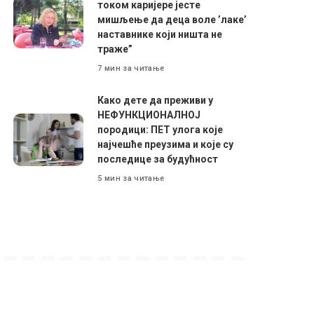
током каријере јесте
мишљење да деца воле ’лаке’
наставнике који ништа не
траже”
7 мин за читање
Како дете да преживи у
НЕФУНКЦИОНАЛНОЈ
породици: ПЕТ улога које
најчешће преузима и које су
последице за будућност
5 мин за читање