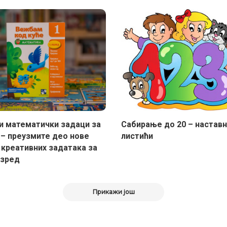
и математички задаци за
Сабирање до 20 – настав
 – преузмите део нове
листићи
 креативних задатака за
азред
Прикажи још