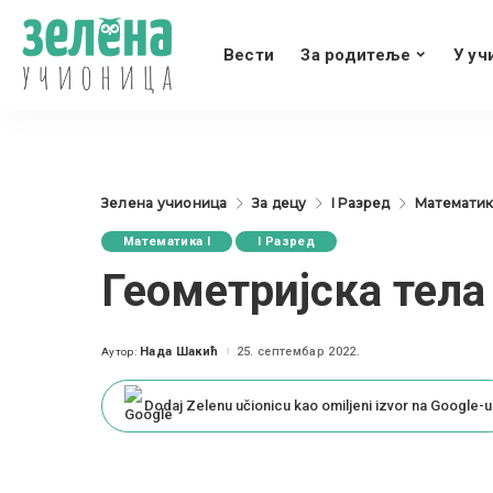
Вести
За родитеље
У уч
Зелена учионица
За децу
I Разред
Математика
Математика I
I Разред
Геометријска тела 
Нада Шакић
25. септембар 2022.
Аутор:
Posted
by
Dodaj Zelenu učionicu kao omiljeni izvor na Google-u