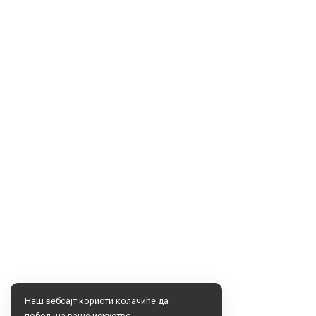
Наш вебсајт користи колачиће да
побољша ваше искуство.