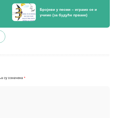
Бројеви у песми – играмо се и
учимо (за будуће прваке)
а су означена
*