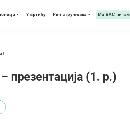
ионици
У вртићу
Реч стручњака
Ми ВАС питам
 I
– презентација (1. р.)