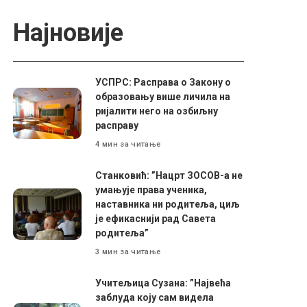
Најновије
УСПРС: Расправа о Закону о
образовању више личила на
ријалити него на озбиљну
расправу
4 мин за читање
Станковић: ”Нацрт ЗОСОВ-а не
умањује права ученика,
наставника ни родитеља, циљ
је ефикаснији рад Савета
родитеља”
3 мин за читање
Учитељица Сузана: ”Највећа
заблуда коју сам видела