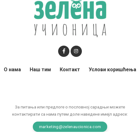
О нама
Наш тим
Контакт
Услови коришћења
За питања или предлоге о пословној сарадњи можете
контактирати са нама путем доле наведене имејл адресе:
marketing@zelenaucionica.com