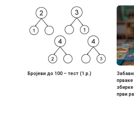
Бројеви до 100 – тест (1.р.)
Забавн
прваке
збирке
први р