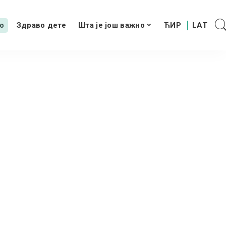
о
Здраво дете
Шта је још важно