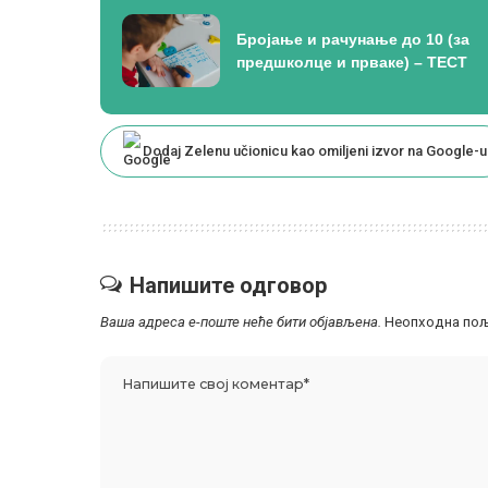
Бројање и рачунање до 10 (за
предшколце и прваке) – ТЕСТ
Dodaj Zelenu učionicu kao omiljeni izvor na Google-u
Напишите одговор
Ваша адреса е-поште неће бити објављена.
Неопходна пољ