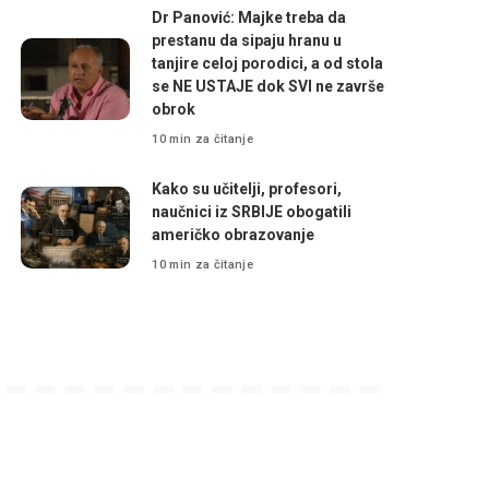
Dr Panović: Majke treba da
prestanu da sipaju hranu u
tanjire celoj porodici, a od stola
se NE USTAJE dok SVI ne završe
obrok
10 min za čitanje
Kako su učitelji, profesori,
naučnici iz SRBIJE obogatili
američko obrazovanje
10 min za čitanje