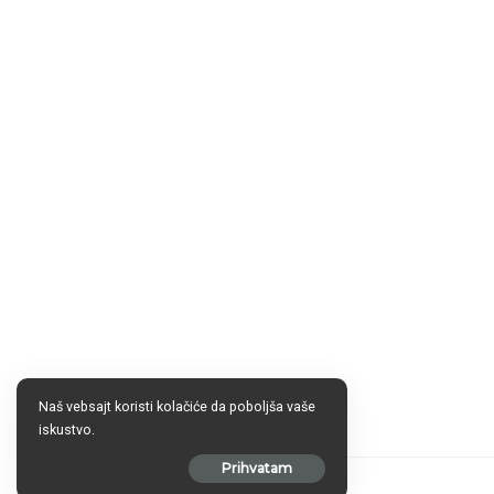
Naš vebsajt koristi kolačiće da poboljša vaše
iskustvo.
Prihvatam