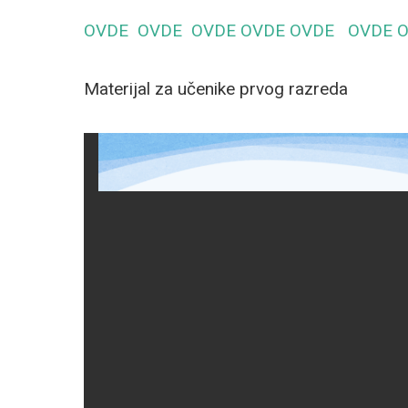
OVDE
OVDE
OVDE
OVDE
OVDE
OVDE
Materijal za učenike prvog razreda