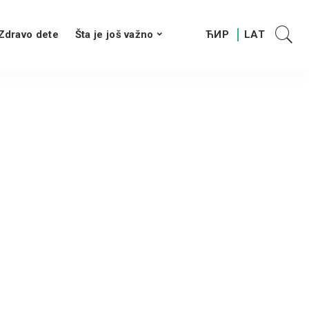
Zdravo dete
Šta je još važno