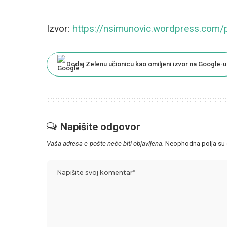
Izvor:
https://nsimunovic.wordpress.com/
Dodaj Zelenu učionicu kao omiljeni izvor na Google-u
Napišite odgovor
Vaša adresa e-pošte neće biti objavljena.
Neophodna polja su