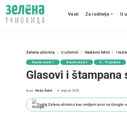
Vesti
Za roditelje
U u
Zelena učionica
U učionici
Nastavni listići
I razr
Srpski jezik 1
Srpski jezik I
6 - 10 godina
Glasovi i štampana 
Nada Šakić
6. avgust 2023.
Autor:
Posted
by
Dodaj Zelenu učionicu kao omiljeni izvor na Google-u