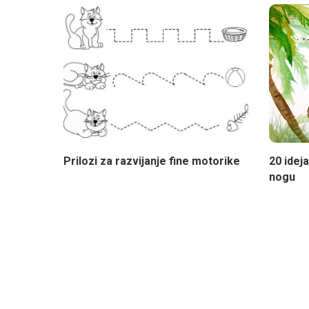
Prilozi za razvijanje fine motorike
20 idej
nogu