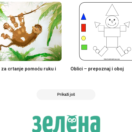
a za crtanje pomoću ruku i
Oblici – prepoznaj i oboj
Prikaži još