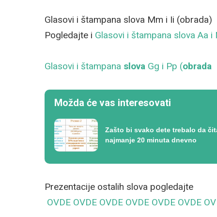
Glasovi i štampana slova Mm i Ii (obrada)
Pogledajte i
Glasovi i štampana slova Aa i
Glasovi i štampana
slova
Gg i Pp (
obrada
Možda će vas interesovati
Zašto bi svako dete trebalo da čit
najmanje 20 minuta dnevno
Prezentacije ostalih slova pogledajte
OVDE
OVDE
OVDE
OVDE
OVDE
OVDE
OV