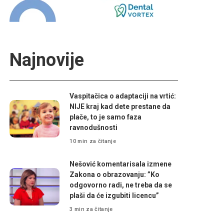
Najnovije
Vaspitačica o adaptaciji na vrtić:
NIJE kraj kad dete prestane da
plače, to je samo faza
ravnodušnosti
10 min za čitanje
Nešović komentarisala izmene
Zakona o obrazovanju: ”Ko
odgovorno radi, ne treba da se
plaši da će izgubiti licencu”
3 min za čitanje