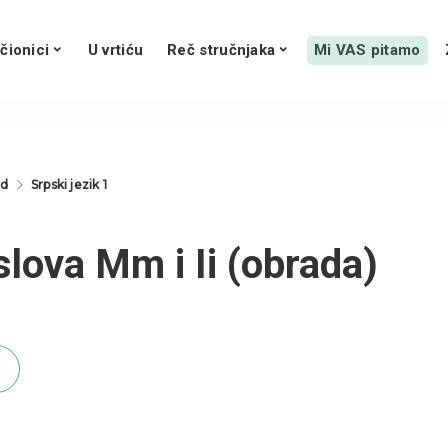
čionici
U vrtiću
Reč stručnjaka
Mi VAS pitamo
ed
Srpski jezik 1
slova Mm i Ii (obrada)