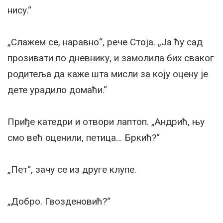
нису.“
„Слажем се, наравно“, рече Стоја. „Ја ћу сад
прозивати по дневнику, и замолила бих сваког
родитеља да каже шта мисли за коју оцену је
дете урадило домаћи.“
Приђе катедри и отвори лаптоп. „Андрић, њу
смо већ оценили, петица… Бркић?“
„Пет“, зачу се из друге клупе.
„Добро. Гвозденовић?“