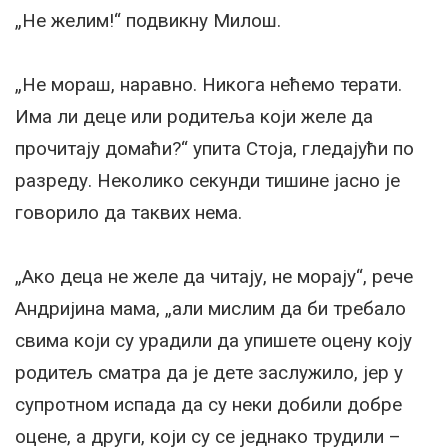
„Не желим!“ подвикну Милош.
„Не мораш, наравно. Никога нећемо терати.
Има ли деце или родитеља који желе да
прочитају домаћи?“ упита Стоја, гледајући по
разреду. Неколико секунди тишине јасно је
говорило да таквих нема.
„Ако деца не желе да читају, не морају“, рече
Андријина мама, „али мислим да би требало
свима који су урадили да упишете оцену коју
родитељ сматра да је дете заслужило, јер у
супротном испада да су неки добили добре
оцене, а други, који су се једнако трудили –