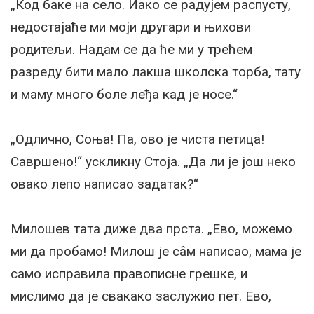
„Код баке на село. Иако се радујем распусту,
недостајаће ми моји другари и њихови
родитељи. Надам се да ће ми у трећем
разреду бити мало лакша школска торба, тату
и маму много боле леђа кад је носе.“
„Одлично, Соња! Па, ово је чиста петица!
Савршено!“ ускликну Стоја. „Да ли је још неко
овако лепо написао задатак?“
Милошев тата диже два прста. „Ево, можемо
ми да пробамо! Милош је сâм написао, мама је
само исправила правописне грешке, и
мислимо да је свакако заслужио пет. Ево,