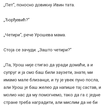
„Пет“, поносно довикну Ивин тата.
„Ђорђевић?“
„Четири“, рече Урошева мама.
Стоја се зачуди. „Зашто четири?“
„Па, Урош није стигао да уради домаћи, а и
супруг и ја смо баш били заузети, знате, ми
имамо мале близанце, и ту је увек пуно посла,
али Урош је баш желео да напише тај састав, и
молио нас да му помогнемо, тако да га с једне
стране треба наградити, али мислим да не би