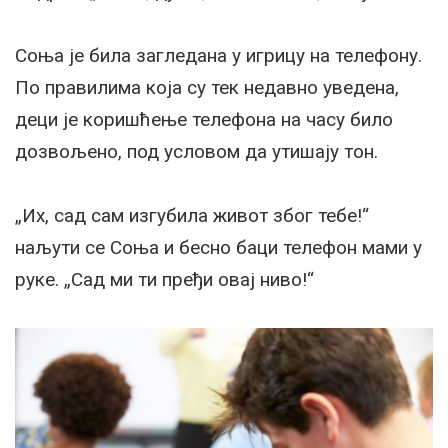
Соња је била загледана у игрицу на телефону.
По правилима која су тек недавно уведена,
деци је коришћење телефона на часу било
дозвољено, под условом да утишају тон.
„Их, сад сам изгубила живот због тебе!“
наљути се Соња и бесно баци телефон мами у
руке. „Сад ми ти пређи овај ниво!“