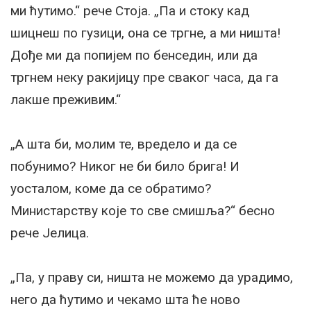
ми ћутимо.“ рече Стоја. „Па и стоку кад
шицнеш по гузици, она се тргне, а ми ништа!
Дође ми да попијем по бенседин, или да
тргнем неку ракијицу пре сваког часа, да га
лакше преживим.“
„А шта би, молим те, вредело и да се
побунимо? Никог не би било брига! И
уосталом, коме да се обратимо?
Министарству које то све смишља?“ бесно
рече Јелица.
„Па, у праву си, ништа не можемо да урадимо,
него да ћутимо и чекамо шта ће ново