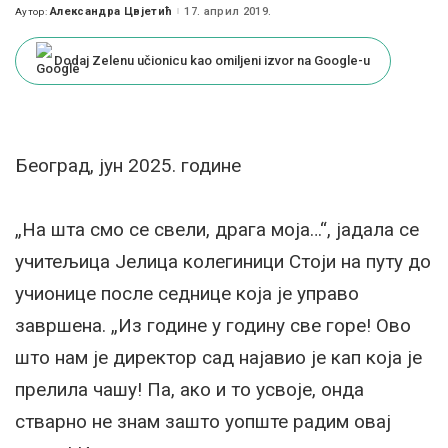
Александра Цвјетић
17. април 2019.
Аутор:
Posted
by
Dodaj Zelenu učionicu kao omiljeni izvor na Google-u
Београд, јун 2025. године
„На шта смо се свели, драга моја…“, јадала се
учитељица Јелица колегиници Стоји на путу до
учионице после седнице која је управо
завршена. „Из године у годину све горе! Ово
што нам је директор сад најавио је кап која је
прелила чашу! Па, ако и то усвоје, онда
стварно не знам зашто уопште радим овај