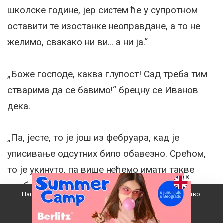
школске године, јер систем ће у супротном
оставити те изостанке неоправдане, а то не
желимо, свакако ни ви… а ни ја.“
„Боже господе, каква глупост! Сад треба тим
стварима да се бавимо!“ брецну се Иванов
дека.
„Па, јесте, то је још из фебруара, кад је
уписивање одсутних било обавезно. Срећом,
то је укинуто, па више нећемо имати такве
×
проблеме.“
Наш вебсајт користи колачиће да побољша ваше искуство.
Прихватам
Кад се зачуло звоно, Стоја осети олакшање.