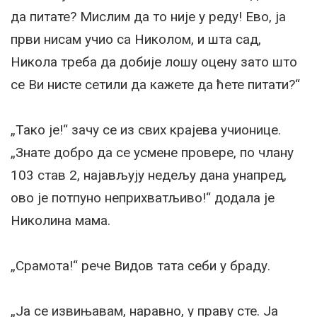
да питате? Мислим да то није у реду! Ево, ја
први нисам учио са Николом, и шта сад,
Никола треба да добије лошу оцену зато што
се Ви нисте сетили да кажете да ћете питати?“
„Тако је!“ зачу се из свих крајева учионице.
„Знате добро да се усмене провере, по члану
103 став 2, најављују недељу дана унапред,
ово је потпуно неприхватљиво!“ додала је
Николина мама.
„Срамота!“ рече Видов тата себи у браду.
„Ја се извињавам, наравно, у праву сте. Ја