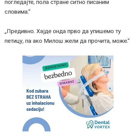
погледајте, пола стране ситно писаним
словима.“
„Предивно. Хајде онда прво да упишемо ту
петицу, па ако Милош жели да прочита, може.“