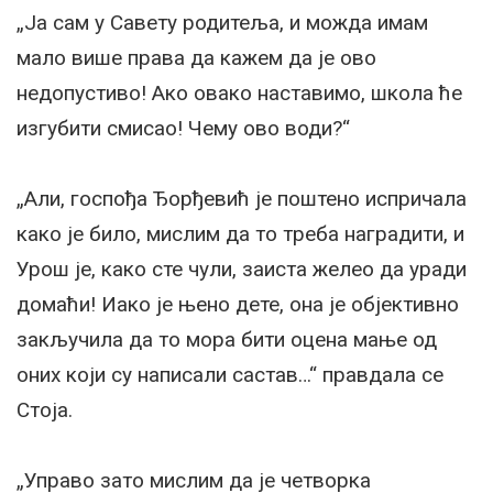
„Ја сам у Савету родитеља, и можда имам
мало више права да кажем да је ово
недопустиво! Ако овако наставимо, школа ће
изгубити смисао! Чему ово води?“
„Али, госпођа Ђорђевић је поштено испричала
како је било, мислим да то треба наградити, и
Урош је, како сте чули, заиста желео да уради
домаћи! Иако је њено дете, она је објективно
закључила да то мора бити оцена мање од
оних који су написали састав…“ правдала се
Стоја.
„Управо зато мислим да је четворка