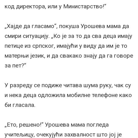
код директора, или у Министарство!“
„Хајде да гласамо“, покуша Урошева мама да
смири ситуацију. „Ко је за то да сва деца имају
петице из српског, имајући у виду да им је то
матерњи језик, и да свакако знају да га говоре
за пет?“
У разреду се подиже читава шума руку, чак су
и нека деца одложила мобилне телефоне како
би гласала.
„Ето, решено!“ Урошева мама погледа
учитељицу, очекујући захвалност што јој је