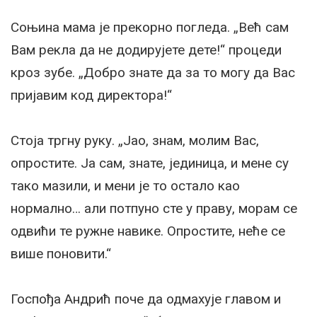
Соњина мама је прекорно погледа. „Већ сам
Вам рекла да не додирујете дете!“ процеди
кроз зубе. „Добро знате да за то могу да Вас
пријавим код директора!“
Стоја тргну руку. „Јао, знам, молим Вас,
опростите. Ја сам, знате, јединица, и мене су
тако мазили, и мени је то остало као
нормално… али потпуно сте у праву, морам се
одвићи те ружне навике. Опростите, неће се
више поновити.“
Госпођа Андрић поче да одмахује главом и