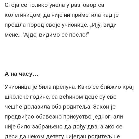
Стоја се толико унела у разговор са
колегиницом, да није ни приметила кад је
прошла поред своје учионице. „Ију, види
мене… ’Ајде, видимо се после!“
А на часу…
Учионица је била препуна. Како се ближио крај
школске године, са већином деце су све
чешће долазила оба родитеља. Закон је
предвиђао обавезно присуство једног, али
није било забрањено да дођу два, а ако се
деси да неком детету ниједан родитељ не