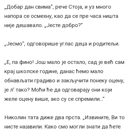
„Добар дан свима“, рече Стоја, и уз много
напора се осмехну, као да се пре часа ништа
није дешавало. „Јесте добро?“
„Јесмо“, одговорише углас деца и родитељи.
„Е, па фино! Још мало је остало, сад је већ сам
крај школске године, данас ћемо мало
обнављати градиво и закључити понеку оцену,
је л’ тако? Моћи ће да одговарају они који
желе оцену више, ако су се спремили…“
Николин тата диже два прста. „Извините, Ви то
нисте најавили. Како смо могли знати да ћете