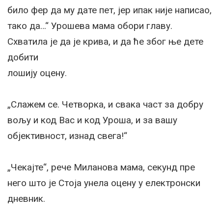
било фер да му дате пет, јер ипак није написао,
тако да…“ Урошева мама обори главу.
Схватила је да је крива, и да ће због ње дете
добити
лошију оцену.
„Слажем се. Четворка, и свака част за добру
вољу и код Вас и код Уроша, и за вашу
објективност, изнад свега!“
„Чекајте“, рече Миланова мама, секунд пре
него што је Стоја унела оцену у електронски
дневник.