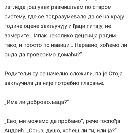
изгледа још увек размишљам по старом
систему, где се подразумевало да се на крају
године оцене закључују и ђаци питају, не
замерите… Ипак неколико деценија радим
тако, и просто по навици… Наравно, хоћемо ли
онда да проверимо домаћи?“
Родитељи су се начелно сложили, па је Стоја
закључила да није потребно гласање.
„Има ли добровољаца?“
„Ево, ми можемо да пробамо“, рече госпођа
Андрић. „Соња, душо, хоћеш ли ти, или ја?“