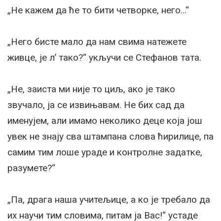
„Не кажем да ће то бити четворке, него…“
„Него бисте мало да нам свима натежете
живце, је л’ тако?“ укључи се Стефанов тата.
„Не, заиста ми није то циљ, ако је тако
звучало, ја се извињавам. Не бих сад да
именујем, али имамо неколико деце која још
увек не знају сва штампана слова ћирилице, па
самим тим лоше ураде и контролне задатке,
разумете?“
„Па, драга наша учитељице, а ко је требало да
их научи тим словима, питам ја Вас!“ устаде