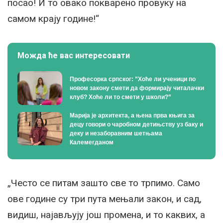
посао! И то овако покварено провуку на
самом крају године!“
Можда ће вас интересовати
Професорка српског: ”Хоће ли ученици по
новом закону смети да формирају читалачки
клуб? Хоће ли то смети у школи?”
Марија је архитекта, а њена прва књига за
децу говори о чаробном детињству уз баку и
деку и незаборавним шетњама
Калемегданом
„Често се питам зашто све то трпимо. Само
ове године су три пута мењали закон, и сад,
видиш, најављују још промена, и то каквих, а