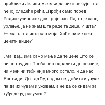
приближи Јелици, у жељи да нико не чује шта
ће јој следеће рећи. „Прођи само поред
Радине учионице док траје час. Па, то је хаос,
урлање, ја не знам шта раде та деца. И шта?
Њена плата иста као моја! Хоће ли ме неко
ценити више?“
„Ма, дај… има само мање да те цене што се
више трудиш. Треба ово одрадити до пензије,
ни мени ни теби није много остало, и да нас
Бог види! До тад ћу, надам се, добити и унуке,
па да их чувам и уживам, а не да се кидам за
туђу децу, разумеш?“