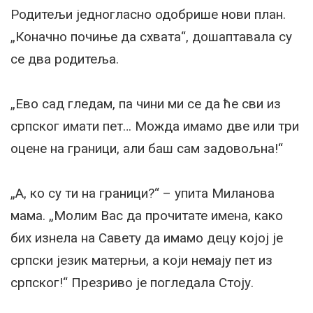
Родитељи једногласно одобрише нови план.
„Коначно почиње да схвата“, дошаптавала су
се два родитеља.
„Ево сад гледам, па чини ми се да ће сви из
српског имати пет… Можда имамо две или три
оцене на граници, али баш сам задовољна!“
„А, ко су ти на граници?“ – упита Миланова
мама. „Молим Вас да прочитате имена, како
бих изнела на Савету да имамо децу којој је
српски језик матерњи, а који немају пет из
српског!“ Презриво је погледала Стоју.