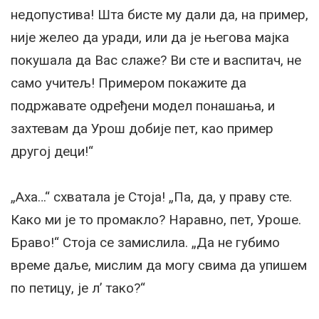
недопустива! Шта бисте му дали да, на пример,
није желео да уради, или да је његова мајка
покушала да Вас слаже? Ви сте и васпитач, не
само учитељ! Примером покажите да
подржавате одређени модел понашања, и
захтевам да Урош добије пет, као пример
другој деци!“
„Аха…“ схватала је Стоја! „Па, да, у праву сте.
Како ми је то промакло? Наравно, пет, Уроше.
Браво!“ Стоја се замислила. „Да не губимо
време даље, мислим да могу свима да упишем
по петицу, је л’ тако?“