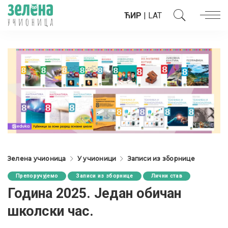
ЋИР
|
LAT
Зелена учионица
У учионици
Записи из зборнице
Препоручујемо
Записи из зборнице
Лични став
Година 2025. Један обичан
школски час.