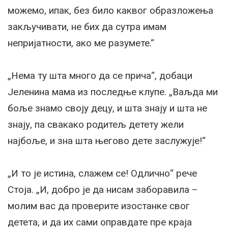
можемо, ипак, без било каквог образложења
закључивати, не бих да сутра имам
непријатности, ако ме разумете.“
„Нема ту шта много да се прича“, добаци
Јеленина мама из последње клупе. „Ваљда ми
боље знамо своју децу, и шта знају и шта не
знају, па свакако родитељ детету жели
најбоље, и зна шта његово дете заслужује!“
„И то је истина, слажем се! Одлично“ рече
Стоја. „И, добро је да нисам заборавила –
молим вас да проверите изостанке свог
детета, и да их сами оправдате пре краја