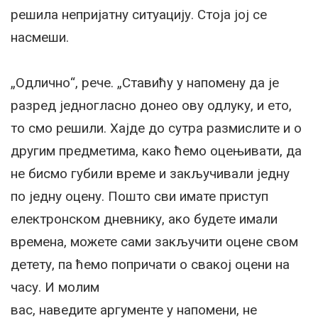
решила непријатну ситуацију. Стоја јој се
насмеши.
„Одлично“, рече. „Ставићу у напомену да је
разред једногласно донео ову одлуку, и ето,
то смо решили. Хајде до сутра размислите и о
другим предметима, како ћемо оцењивати, да
не бисмо губили време и закључивали једну
по једну оцену. Пошто сви имате приступ
електронском дневнику, ако будете имали
времена, можете сами закључити оцене свом
детету, па ћемо попричати о свакој оцени на
часу. И молим
вас, наведите аргументе у напомени, не