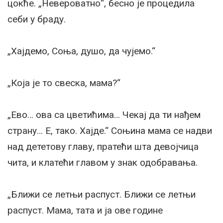
цокће. „Невероватно“, бесно је процедила
себи у браду.
„Хајдемо, Соња, душо, да чујемо.“
„Која је то свеска, мама?“
„Ево… ова са цветићима… Чекај да ти нађем
страну… Е, тако. Хајде.“ Соњина мама се надви
над дететову главу, пратећи шта девојчица
чита, и клатећи главом у знак одобравања.
„Ближи се летњи распуст. Ближи се летњи
распуст. Мама, тата и ја ове године