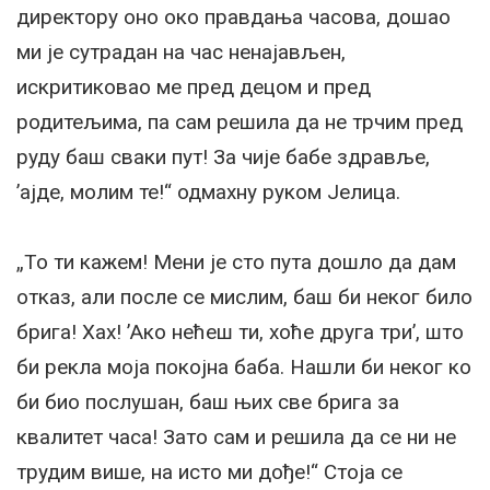
директору оно око правдања часова, дошао
ми је сутрадан на час ненајављен,
искритиковао ме пред децом и пред
родитељима, па сам решила да не трчим пред
руду баш сваки пут! За чије бабе здравље,
’ајде, молим те!“ одмахну руком Јелица.
„То ти кажем! Мени је сто пута дошло да дам
отказ, али после се мислим, баш би неког било
брига! Хах! ’Ако нећеш ти, хоће друга три’, што
би рекла моја покојна баба. Нашли би неког ко
би био послушан, баш њих све брига за
квалитет часа! Зато сам и решила да се ни не
трудим више, на исто ми дође!“ Стоја се