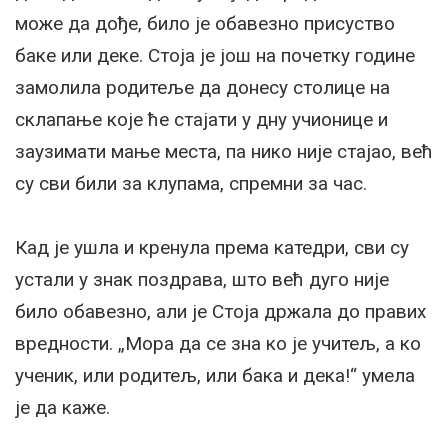
може да дође, било је обавезно присуство
баке или деке. Стоја је још на почетку године
замолила родитеље да донесу столице на
склапање које ће стајати у дну учионице и
заузимати мање места, па нико није стајао, већ
су сви били за клупама, спремни за час.
Кад је ушла и кренула према катедри, сви су
устали у знак поздрава, што већ дуго није
било обавезно, али је Стоја држала до правих
вредности. „Мора да се зна ко је учитељ, а ко
ученик, или родитељ, или бака и дека!“ умела
је да каже.