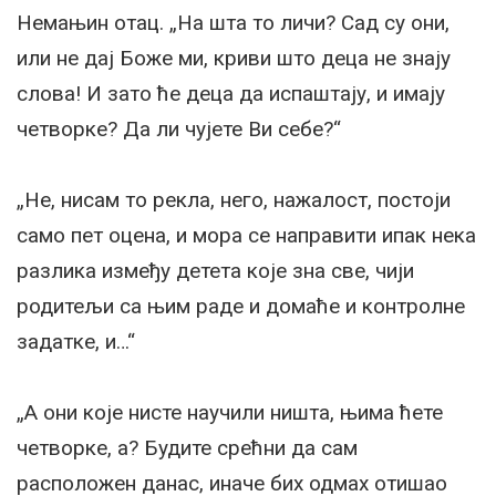
Немањин отац. „На шта то личи? Сад су они,
или не дај Боже ми, криви што деца не знају
слова! И зато ће деца да испаштају, и имају
четворке? Да ли чујете Ви себе?“
„Не, нисам то рекла, него, нажалост, постоји
само пет оцена, и мора се направити ипак нека
разлика између детета које зна све, чији
родитељи са њим раде и домаће и контролне
задатке, и…“
„А они које нисте научили ништа, њима ћете
четворке, а? Будите срећни да сам
расположен данас, иначе бих одмах отишао