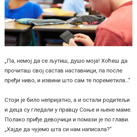
„Па, немој да се љутиш, душо моја! Хоћеш да
прочиташ свој састав наставници, па после
пређи ниво, и извини што сам те пореметила…“
Стоји је било непријатно, а и остали родитељи
и деца су гледали у правцу Соње и њене маме.
Полако приђе девојчици и помази је по глави.
„Хајде да чујемо шта си нам написала?“