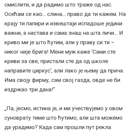
смислити, и да радимо што траже од нас.
Осећам се као… слина… право да ти кажем. На
крају ти папири и извештаји испадоше једини
важни, а настава и сама знаш на шта личи… И
криво ми је што ћутим, али у праву си ти –
никог није брига! Мени муж каже ’Сами сте
криви за све, пристали сте да од школе
направите циркус’, али лако је њему да прича.
Има своју фирму, сам свој газда, овде не би
издржао три дана!“
„Па, јесмо, истина је, и ми учествујемо у овом
суноврату тиме што ћутимо, али шта можемо
да урадимо? Када сам прошли пут рекла