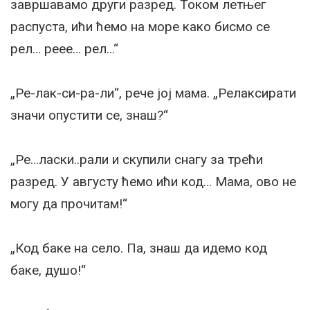
завршавамо други разред. Током летњег
распуста, ићи ћемо на море како бисмо се
рел… реее… рел…“
„Ре-лак-си-ра-ли“, рече јој мама. „Релаксирати
значи опустити се, знаш?“
„Ре…ласки..рали и скупили снагу за трећи
разред. У августу ћемо ићи код… Мама, ово не
могу да прочитам!“
„Код баке на село. Па, знаш да идемо код
баке, душо!“