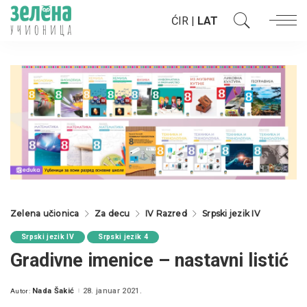
ĆIR
|
LAT
Zelena učionica
Za decu
IV Razred
Srpski jezik IV
Srpski jezik IV
Srpski jezik 4
Gradivne imenice – nastavni listić
Nada Šakić
28. januar 2021.
Autor:
Posted
by