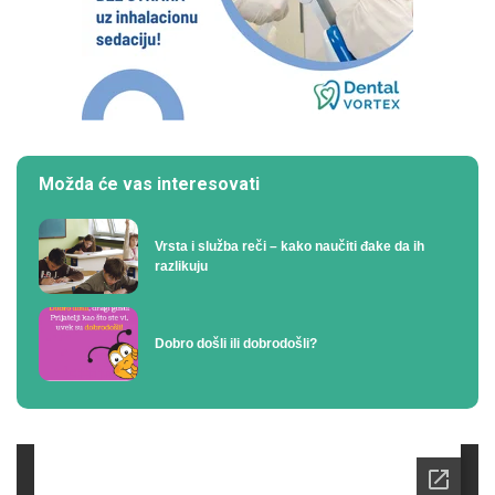
Možda će vas interesovati
Vrsta i služba reči – kako naučiti đake da ih
razlikuju
Dobro došli ili dobrodošli?