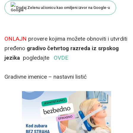
Dodaj Zelenu učionicu kao omiljeni izvor na Google-u
ONLAJN
provere kojima možete obnoviti i utvrditi
pređeno
gradivo četvrtog razreda iz srpskog
jezika
pogledajte
OVDE
Gradivne imenice – nastavni listić