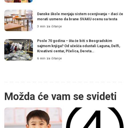
Danske škole menjaju sistem ocenjivanja – đaci će
morati usmeno da brane SVAKU ocenu sa testa
3 min za čitanje
Posle 70 godina – šta će biti s Beogradskim
sajmom knjiga? Od učešća odustali Laguna, Delfi,
Kreativni centar, Pčelica, Dereta…
6 min za čitanje
Možda će vam se svideti