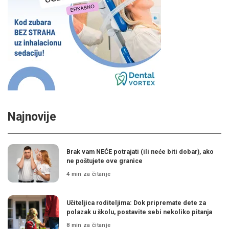
Najnovije
Brak vam NEĆE potrajati (ili neće biti dobar), ako
ne poštujete ove granice
4 min za čitanje
Učiteljica roditeljima: Dok pripremate dete za
polazak u školu, postavite sebi nekoliko pitanja
8 min za čitanje