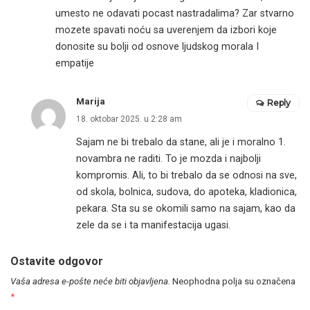
umesto ne odavati pocast nastradalima? Zar stvarno
mozete spavati noću sa uverenjem da izbori koje
donosite su bolji od osnove ljudskog morala I
empatije
Marija
Reply
18. oktobar 2025. u 2:28 am
Sajam ne bi trebalo da stane, ali je i moralno 1.
novambra ne raditi. To je mozda i najbolji
kompromis. Ali, to bi trebalo da se odnosi na sve,
od skola, bolnica, sudova, do apoteka, kladionica,
pekara. Sta su se okomili samo na sajam, kao da
zele da se i ta manifestacija ugasi.
Ostavite odgovor
Vaša adresa e-pošte neće biti objavljena.
Neophodna polja su označena
*