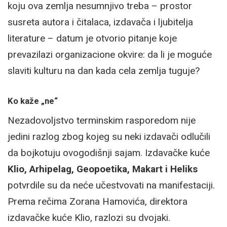
koju ova zemlja nesumnjivo treba – prostor
susreta autora i čitalaca, izdavača i ljubitelja
literature – datum je otvorio pitanje koje
prevazilazi organizacione okvire: da li je moguće
slaviti kulturu na dan kada cela zemlja tuguje?
Ko kaže „ne“
Nezadovoljstvo terminskim rasporedom nije
jedini razlog zbog kojeg su neki izdavači odlučili
da bojkotuju ovogodišnji sajam. Izdavačke kuće
Klio, Arhipelag, Geopoetika, Makart i Heliks
potvrdile su da neće učestvovati na manifestaciji.
Prema rečima Zorana Hamovića, direktora
izdavačke kuće Klio, razlozi su dvojaki.