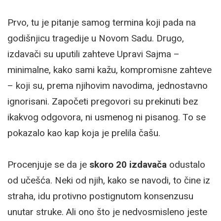
Prvo, tu je pitanje samog termina koji pada na
godišnjicu tragedije u Novom Sadu. Drugo,
izdavači su uputili zahteve Upravi Sajma –
minimalne, kako sami kažu, kompromisne zahteve
– koji su, prema njihovim navodima, jednostavno
ignorisani. Započeti pregovori su prekinuti bez
ikakvog odgovora, ni usmenog ni pisanog. To se
pokazalo kao kap koja je prelila čašu.
Procenjuje se da je
skoro 20 izdavača
odustalo
od učešća. Neki od njih, kako se navodi, to čine iz
straha, idu protivno postignutom konsenzusu
unutar struke. Ali ono što je nedvosmisleno jeste