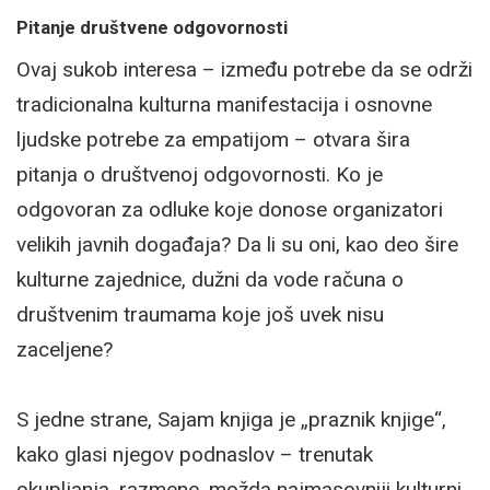
Pitanje društvene odgovornosti
Ovaj sukob interesa – između potrebe da se održi
tradicionalna kulturna manifestacija i osnovne
ljudske potrebe za empatijom – otvara šira
pitanja o društvenoj odgovornosti. Ko je
odgovoran za odluke koje donose organizatori
velikih javnih događaja? Da li su oni, kao deo šire
kulturne zajednice, dužni da vode računa o
društvenim traumama koje još uvek nisu
zaceljene?
S jedne strane, Sajam knjiga je „praznik knjige“,
kako glasi njegov podnaslov – trenutak
okupljanja, razmene, možda najmasovniji kulturni