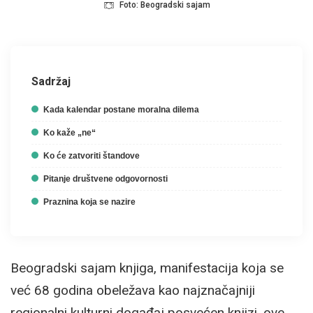
Foto: Beogradski sajam
Sadržaj
Kada kalendar postane moralna dilema
Ko kaže „ne“
Ko će zatvoriti štandove
Pitanje društvene odgovornosti
Praznina koja se nazire
Beogradski sajam knjiga, manifestacija koja se
već 68 godina obeležava kao najznačajniji
regionalni kulturni događaj posvećen knjizi, ove