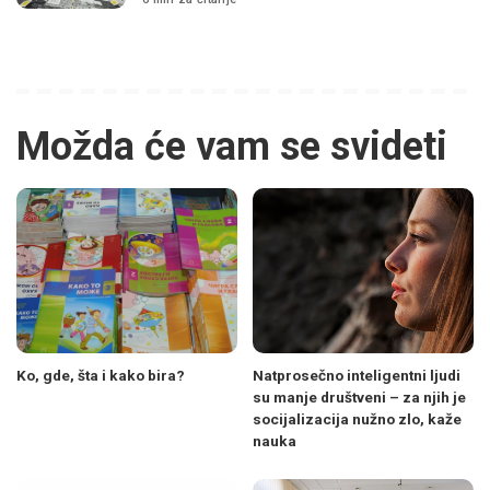
Možda će vam se svideti
Ko, gde, šta i kako bira?
Natprosečno inteligentni ljudi
su manje društveni – za njih je
socijalizacija nužno zlo, kaže
nauka