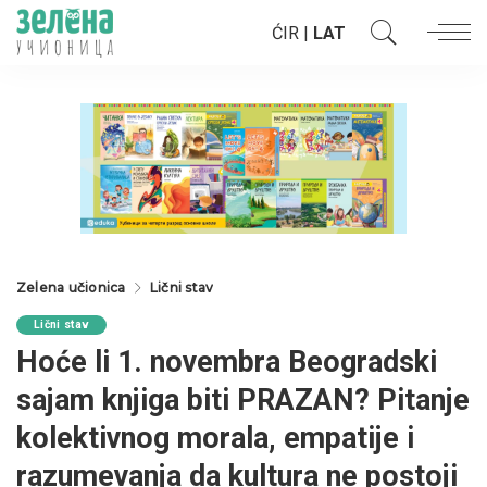
ĆIR
|
LAT
Zelena učionica
Lični stav
Lični stav
Hoće li 1. novembra Beogradski
sajam knjiga biti PRAZAN? Pitanje
kolektivnog morala, empatije i
razumevanja da kultura ne postoji