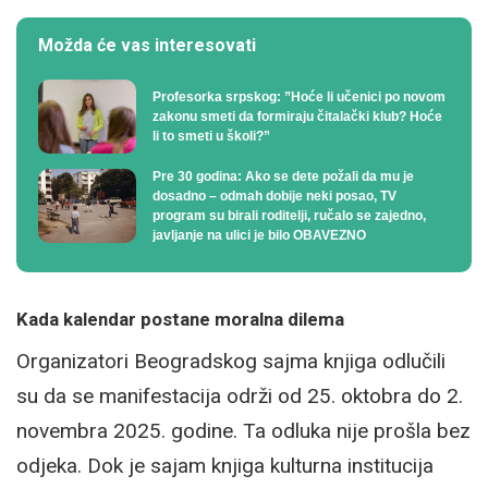
Možda će vas interesovati
Profesorka srpskog: ”Hoće li učenici po novom
zakonu smeti da formiraju čitalački klub? Hoće
li to smeti u školi?”
Pre 30 godina: Ako se dete požali da mu je
dosadno – odmah dobije neki posao, TV
program su birali roditelji, ručalo se zajedno,
javljanje na ulici je bilo OBAVEZNO
Kada kalendar postane moralna dilema
Organizatori Beogradskog sajma knjiga odlučili
su da se manifestacija održi od 25. oktobra do 2.
novembra 2025. godine. Ta odluka nije prošla bez
odjeka. Dok je sajam knjiga kulturna institucija