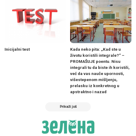
Inicijalni test
Kada neko pita: „Kad ste u
životu koristili integrale?“ –
PROMAŠUJE poentu. Nisu
integrali tu da biste ih koristili,
već da vas nauče upornosti,
višestepenom mišljenju,
prelasku iz konkretnog u
apstraktno i nazad
Prikaži još