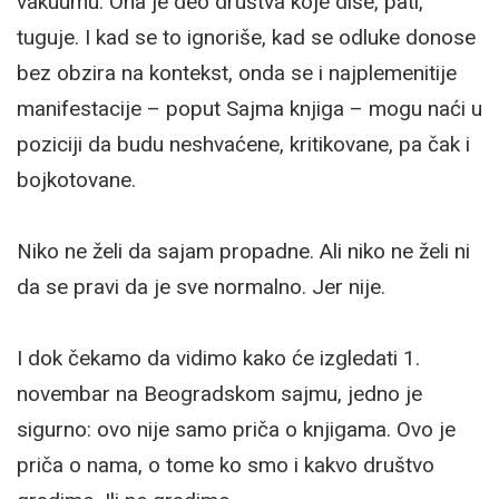
vakuumu. Ona je deo društva koje diše, pati,
tuguje. I kad se to ignoriše, kad se odluke donose
bez obzira na kontekst, onda se i najplemenitije
manifestacije – poput Sajma knjiga – mogu naći u
poziciji da budu neshvaćene, kritikovane, pa čak i
bojkotovane.
Niko ne želi da sajam propadne. Ali niko ne želi ni
da se pravi da je sve normalno. Jer nije.
I dok čekamo da vidimo kako će izgledati 1.
novembar na Beogradskom sajmu, jedno je
sigurno: ovo nije samo priča o knjigama. Ovo je
priča o nama, o tome ko smo i kakvo društvo