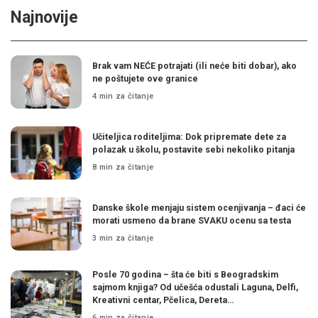
Najnovije
Brak vam NEĆE potrajati (ili neće biti dobar), ako
ne poštujete ove granice
4 min za čitanje
Učiteljica roditeljima: Dok pripremate dete za
polazak u školu, postavite sebi nekoliko pitanja
8 min za čitanje
Danske škole menjaju sistem ocenjivanja – đaci će
morati usmeno da brane SVAKU ocenu sa testa
3 min za čitanje
Posle 70 godina – šta će biti s Beogradskim
sajmom knjiga? Od učešća odustali Laguna, Delfi,
Kreativni centar, Pčelica, Dereta…
6 min za čitanje