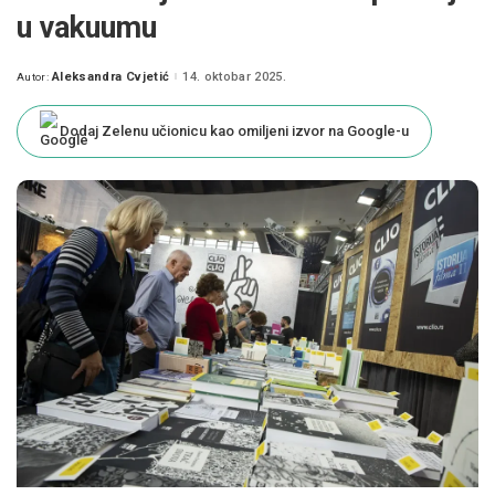
u vakuumu
Aleksandra Cvjetić
14. oktobar 2025.
Autor:
Posted
by
Dodaj Zelenu učionicu kao omiljeni izvor na Google-u