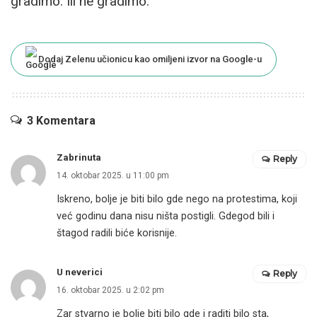
gradimo. Ili ne gradimo.
Dodaj Zelenu učionicu kao omiljeni izvor na Google-u
3 Komentara
Zabrinuta
Reply
14. oktobar 2025. u 11:00 pm
Iskreno, bolje je biti bilo gde nego na protestima, koji
već godinu dana nisu ništa postigli. Gdegod bili i
štagod radili biće korisnije.
U neverici
Reply
16. oktobar 2025. u 2:02 pm
Zar stvarno je bolje biti bilo gde i raditi bilo sta,