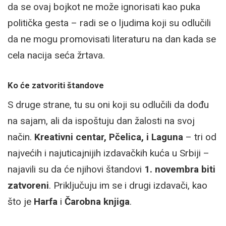
da se ovaj bojkot ne može ignorisati kao puka
politička gesta – radi se o ljudima koji su odlučili
da ne mogu promovisati literaturu na dan kada se
cela nacija seća žrtava.
Ko će zatvoriti štandove
S druge strane, tu su oni koji su odlučili da dođu
na sajam, ali da ispoštuju dan žalosti na svoj
način.
Kreativni centar, Pčelica, i Laguna
– tri od
najvećih i najuticajnijih izdavačkih kuća u Srbiji –
najavili su da će njihovi štandovi
1. novembra biti
zatvoreni
. Priključuju im se i drugi izdavači, kao
što je
Harfa
i
Čarobna knjiga
.