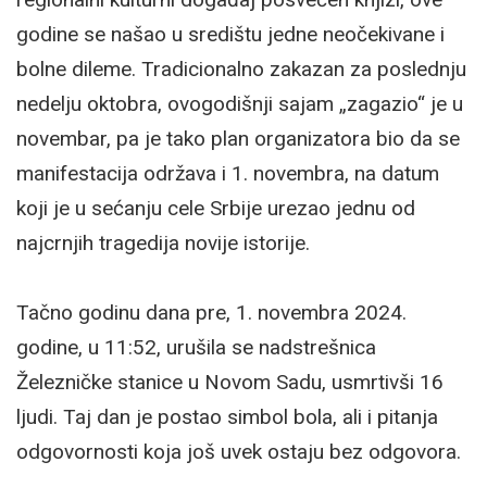
godine se našao u središtu jedne neočekivane i
bolne dileme. Tradicionalno zakazan za poslednju
nedelju oktobra, ovogodišnji sajam „zagazio“ je u
novembar, pa je tako plan organizatora bio da se
manifestacija održava i 1. novembra, na datum
koji je u sećanju cele Srbije urezao jednu od
najcrnjih tragedija novije istorije.
Tačno godinu dana pre, 1. novembra 2024.
godine, u 11:52, urušila se nadstrešnica
Železničke stanice u Novom Sadu, usmrtivši 16
ljudi. Taj dan je postao simbol bola, ali i pitanja
odgovornosti koja još uvek ostaju bez odgovora.