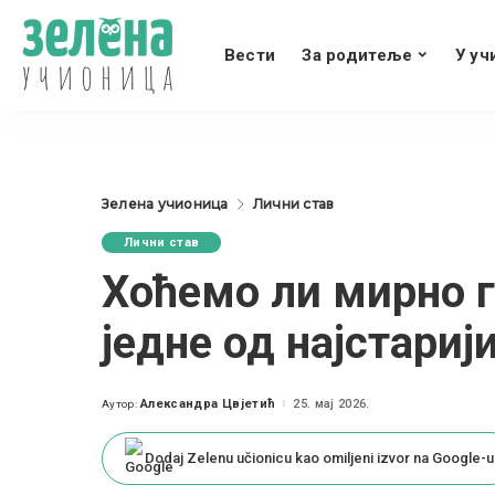
Вести
За родитеље
У уч
Зелена учионица
Лични став
Лични став
Хоћемо ли мирно 
једне од најстари
Александра Цвјетић
25. мај 2026.
Аутор:
Posted
by
Dodaj Zelenu učionicu kao omiljeni izvor na Google-u