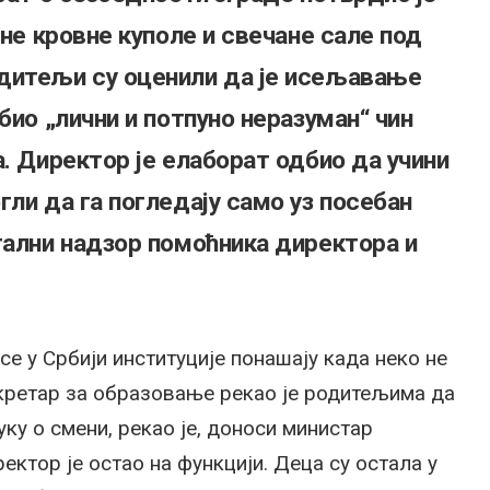
ене кровне куполе и свечане сале под
дитељи су оценили да је исељавање
био „лични и потпуно неразуман“ чин
. Директор је елаборат одбио да учини
ли да га погледају само уз посебан
тални надзор помоћника директора и
се у Србији институције понашају када неко не
кретар за образовање рекао је родитељима да
ку о смени, рекао је, доноси министар
ектор је остао на функцији. Деца су остала у