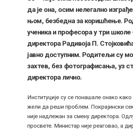
да је она, осим нелегално изграђ
њом, безбедна за коришћење. Ро
ученика и професора у три школе 
директора Радивоја П. Стојковића
јавно доступним. Родитељи су мог
захтев, без фотографисања, уз с
директора лично.
Институције су се понашале онако како 
жели да реши проблем. Покрајински се
није надлежан за смену директора. Одлу
просвете. Министар није реаговао, а дир