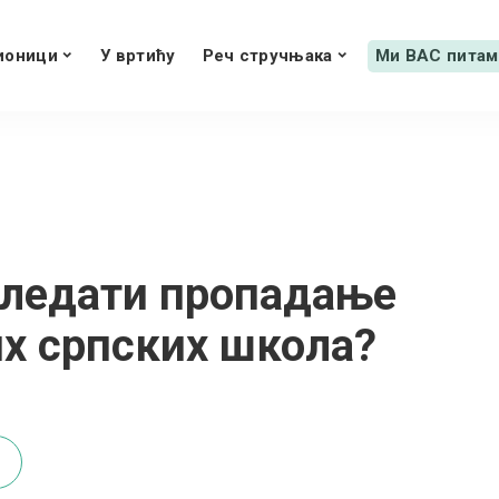
ионици
У вртићу
Реч стручњака
Ми ВАС питам
гледати пропадање
јих српских школа?