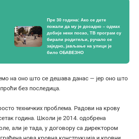
Пре 30 година: Ако се дете
пожали да му је досадно – одмах
добије неки посао, ТВ програм су
бирали родитељи, ручало се
заједно, јављање на улици је
било ОБАВЕЗНО
емо на оно што се дешава данас — јер оно што
 проћи без последица.
росто техничких проблема. Радови на крову
сетак година. Школи је 2014. одобрена
ле, али је тада, у договору са директором
зграђена нова кровна конструкција и кровни