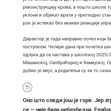
реконструкцију крова, а пошто школа то
уклони и објекат врати у претходно ста
рок је истекао без икакве реакције упра
Директор је тада направио потез који 
поступком. Четири дана пре почетка шко
одлука да се настава у школској 2025/2
Машинској, Саобраћајној и Хемијској. 
добио је мејл, а родитељи су за то сазн
Оно што следи још је горе. Јер з
се — није била небезбедна. Елабо