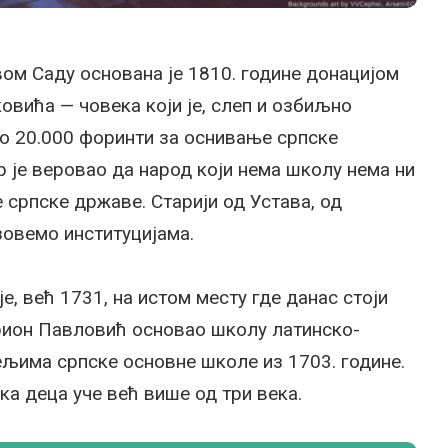
вом Саду основана је 1810. године донацијом
овића — човека који је, слеп и озбиљно
ио 20.000 форинти за оснивање српске
ер је веровао да народ који нема школу нема ни
е српске државе. Старији од Устава, од
зовемо институцијама.
је, већ 1731, на истом месту где данас стоји
арион Павловић основао школу латинско-
мељима српске основне школе из 1703. године.
ка деца уче већ више од три века.