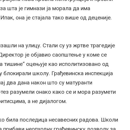
за шта је гимнази ја морала да има
 Ипак, она је стајала тако више од деценије.
изашли на улицу. Стали су уз жртве трагедије
Директор је објавио саопштење у коме се
а тишине“ оцењује као исполитизовано од
су блокирали школу. Грађевинска инспекција
ај два дана након што су матуранти
отез разумели онако како се и мора разумети
итисцима, а не дијалогом.
ако била последица несавесних радова. Школи
да прибави неопходну грађевинску дозволу за