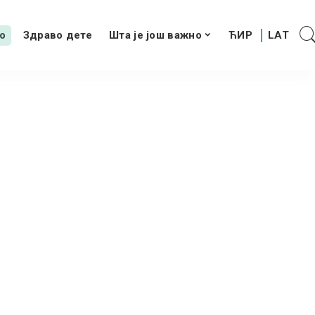
о
Здраво дете
Шта је још важно