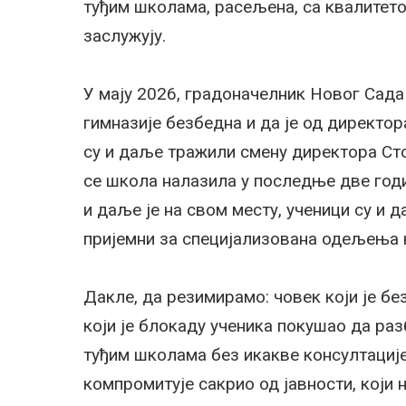
туђим школама, расељена, са квалитет
заслужују.
У мају 2026, градоначелник Новог Сада
гимназије безбедна и да је од директо
су и даље тражили смену директора Сто
се школа налазила у последње две годи
и даље је на свом месту, ученици су и 
пријемни за специјализована одељења к
Дакле, да резимирамо: човек који је б
који је блокаду ученика покушао да разб
туђим школама без икакве консултације 
компромитује сакрио од јавности, који 