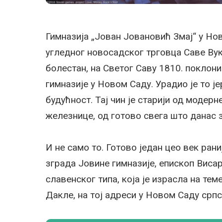
Гимназија „Јован Јовановић Змај“ у Но
угледног новосадског трговца Саве Вук
болестан, на Светог Саву 1810. поклон
гимназије у Новом Саду. Урадио је то ј
будућност. Тај чин је старији од модерн
железнице, од готово свега што данас 
И не само то. Готово један цео век рани
зграда Јовине гимназије, епископ Вис
славенског типа, која је израсла на те
Дакле, на тој адреси у Новом Саду српс