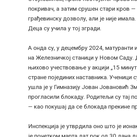
покривач, а затим срушен стари кров — 
грађевинску дозволу, али је није имала.
Деца су учила у тој згради.
А онда су, у децембру 2024, матуранти 
на Железничкој станици у Новом Саду. 
њихово учествовање у акцији „15 минут
стране појединих наставника. Ученици 
ушла је у Гимназију Јован Јовановић Зм
прогласили блокаду. Родитељи су тај п
— као покушај да се блокада прекине пр
Инспекција је утврдила оно што је ион
је почетком марта дат рок од 30 дана 