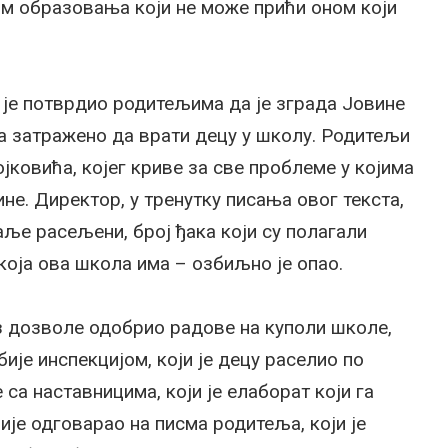
ом образовања који не може прићи оном који
 је потврдио родитељима да је зграда Јовине
ра затражено да врати децу у школу. Родитељи
јковића, којег криве за све проблеме у којима
не. Директор, у тренутку писања овог текста,
даље расељени, број ђака који су полагали
оја ова школа има – озбиљно је опао.
ез дозволе одобрио радове на куполи школе,
ије инспекцијом, који је децу раселио по
са наставницима, који је елаборат који га
није одговарао на писма родитеља, који је