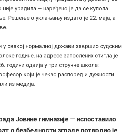
 није урадила — наређено је да се купола
ње. Решење о уклањању издато је 22. маја, а
ве.
би у свакој нормалној држави завршио судским
лске године, на адресе запослених стигла је
6. години одвија у три стручне школе:
Професор који је чекао распоред и дужности
али из медија.
града Јовине гимназије — испоставило
рат о безбедности зграде потврдио је