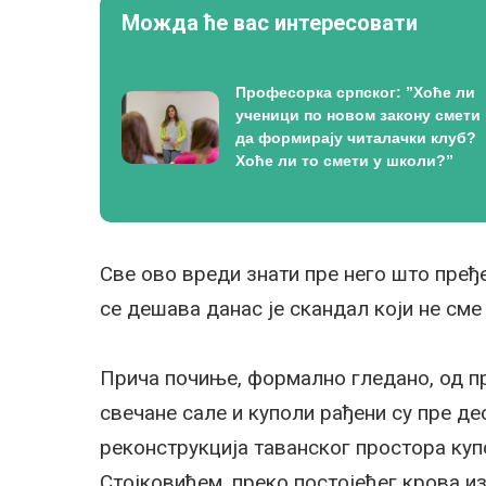
Можда ће вас интересовати
Професорка српског: ”Хоће ли
ученици по новом закону смети
да формирају читалачки клуб?
Хоће ли то смети у школи?”
Све ово вреди знати пре него што пређ
се дешава данас је скандал који не сме
Прича почиње, формално гледано, од п
свечане сале и куполи рађени су пре де
реконструкција таванског простора купо
Стојковићем, преко постојећег крова и