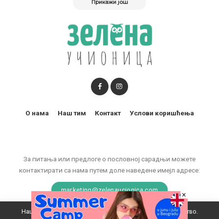
Прикажи још
О нама
Наш тим
Контакт
Услови коришћења
За питања или предлоге о пословној сарадњи можете
контактирати са нама путем доле наведене имејл адресе:
marketing@zelenaucionica.com
×
Наш вебсајт користи колачиће да побољша ваше искуство.