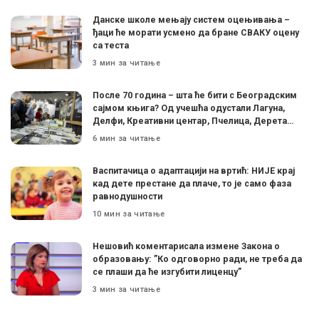
Данске школе мењају систем оцењивања –
ђаци ће морати усмено да бране СВАКУ оцену
са теста
3 мин за читање
После 70 година – шта ће бити с Београдским
сајмом књига? Од учешћа одустали Лагуна,
Делфи, Креативни центар, Пчелица, Дерета…
6 мин за читање
Васпитачица о адаптацији на вртић: НИЈЕ крај
кад дете престане да плаче, то је само фаза
равнодушности
10 мин за читање
Нешовић коментарисала измене Закона о
образовању: ”Ко одговорно ради, не треба да
се плаши да ће изгубити лиценцу”
3 мин за читање