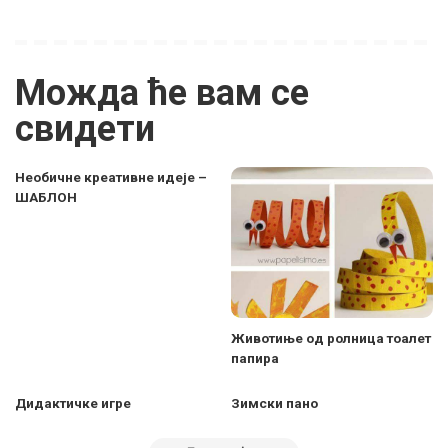
Можда ће вам се
свидети
Необичне креативне идеје –
ШАБЛОН
Животиње од ролница тоалет
папира
Дидактичке игре
Зимски пано