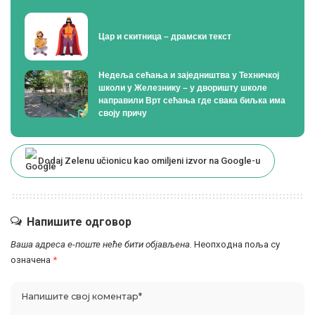
Цар и скитница – драмски текст
Недеља сећања и заједништва у Техничкој
школи у Железнику – у дворишту школе
направили Врт сећања где свака биљка има
своју причу
Dodaj Zelenu učionicu kao omiljeni izvor na Google-u
Напишите одговор
Ваша адреса е-поште неће бити објављена.
Неопходна поља су
означена
*