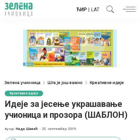
ЋИР
|
LAT
Зелена учионица
Шта је још важно
Креативне идеје
Креативне идеје
Идеје за јесење украшавање
учионица и прозора (ШАБЛОН)
Нада Шакић
25. септембар 2019.
Аутор:
Posted
by