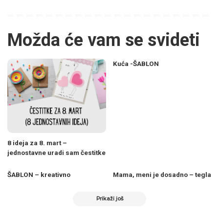
Možda će vam se svideti
Kuća -ŠABLON
8 ideja za 8. mart –
jednostavne uradi sam čestitke
ŠABLON – kreativno
Mama, meni je dosadno – tegla
Prikaži još