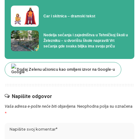
Car i skitnica – dramski tekst
Nedelja sećanja i zajedništva u Tehničkoj školi u
Železniku – u dvorištu škole napravili Vrt
sećanja gde svaka biljka ima svoju priču
Dodaj Zelenu učionicu kao omiljeni izvor na Google-u
Napišite odgovor
Vaša adresa e-pošte neće biti objavljena.
Neophodna polja su označena
*