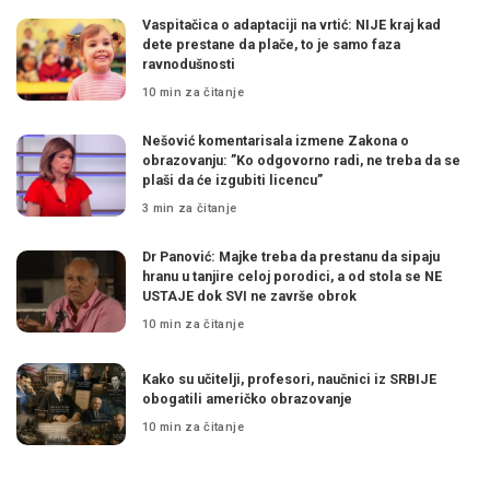
Vaspitačica o adaptaciji na vrtić: NIJE kraj kad
dete prestane da plače, to je samo faza
ravnodušnosti
10 min za čitanje
Nešović komentarisala izmene Zakona o
obrazovanju: ”Ko odgovorno radi, ne treba da se
plaši da će izgubiti licencu”
3 min za čitanje
Dr Panović: Majke treba da prestanu da sipaju
hranu u tanjire celoj porodici, a od stola se NE
USTAJE dok SVI ne završe obrok
10 min za čitanje
Kako su učitelji, profesori, naučnici iz SRBIJE
obogatili američko obrazovanje
10 min za čitanje