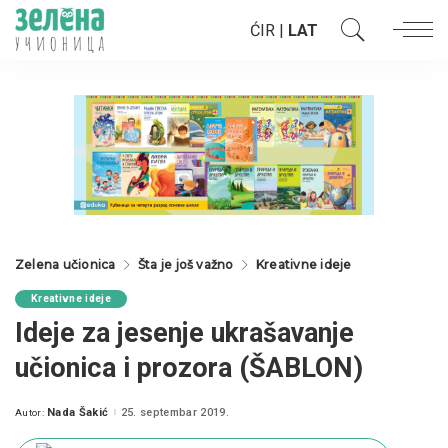
ĆIR
|
LAT
Zelena učionica
Šta je još važno
Kreativne ideje
Kreativne ideje
Ideje za jesenje ukrašavanje
učionica i prozora (ŠABLON)
Nada Šakić
25. septembar 2019.
Autor:
Posted
by