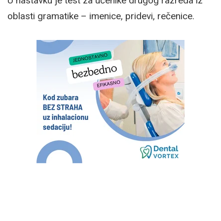
U nastavku je test za učenike drugog razreda iz
oblasti gramatike – imenice, pridevi, rečenice.