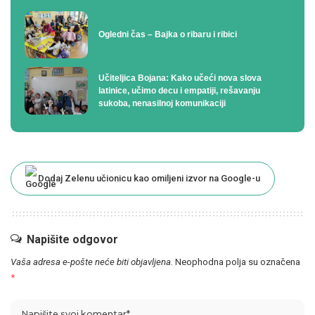
Ogledni čas – Bajka o ribaru i ribici
Učiteljica Bojana: Kako učeći nova slova
latinice, učimo decu i empatiji, rešavanju
sukoba, nenasilnoj komunikaciji
Dodaj Zelenu učionicu kao omiljeni izvor na Google-u
Napišite odgovor
Vaša adresa e-pošte neće biti objavljena.
Neophodna polja su označena
*