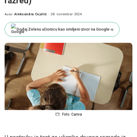
razred)
Aleksandra Cvjetić
28. novembar 2024.
Autor:
Posted
by
Dodaj Zelenu učionicu kao omiljeni izvor na Google-u
Foto: Canva