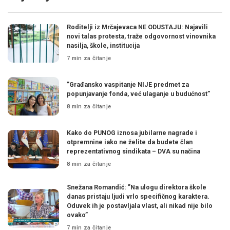
Roditelji iz Mrčajevaca NE ODUSTAJU: Najavili
novi talas protesta, traže odgovornost vinovnika
nasilja, škole, institucija
7 min za čitanje
”Građansko vaspitanje NIJE predmet za
popunjavanje fonda, već ulaganje u budućnost”
8 min za čitanje
Kako do PUNOG iznosa jubilarne nagrade i
otpremnine iako ne želite da budete član
reprezentativnog sindikata – DVA su načina
8 min za čitanje
Snežana Romandić: ”Na ulogu direktora škole
danas pristaju ljudi vrlo specifičnog karaktera.
Oduvek ih je postavljala vlast, ali nikad nije bilo
ovako”
7 min za čitanje