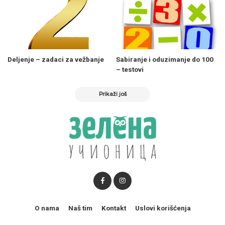
Deljenje – zadaci za vežbanje
Sabiranje i oduzimanje do 100
– testovi
Prikaži još
O nama
Naš tim
Kontakt
Uslovi korišćenja