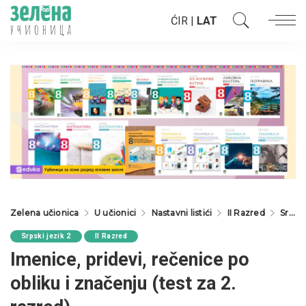
ĆIR
|
LAT
Zelena učionica
U učionici
Nastavni listići
II Razred
Srpski jezik 2
Srpski jezik 2
II Razred
Imenice, pridevi, rečenice po
obliku i značenju (test za 2.