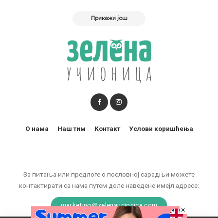
Прикажи још
О нама
Наш тим
Контакт
Услови коришћења
За питања или предлоге о пословној сарадњи можете
контактирати са нама путем доле наведене имејл адресе:
marketing@zelenaucionica.com
×