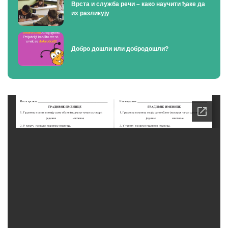
Врста и служба речи – како научити ђаке да
их разликују
Добро дошли или добродошли?