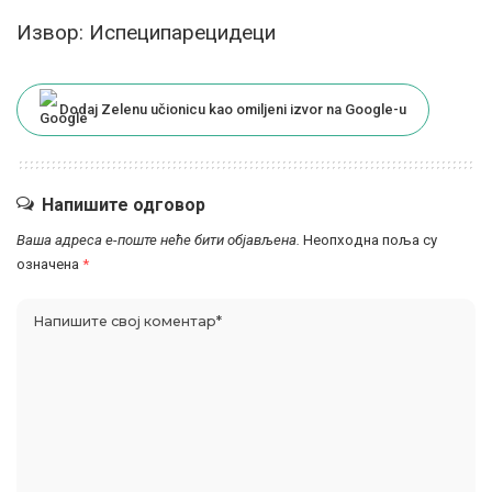
Извор: Испеципарецидеци
Dodaj Zelenu učionicu kao omiljeni izvor na Google-u
Напишите одговор
Ваша адреса е-поште неће бити објављена.
Неопходна поља су
означена
*