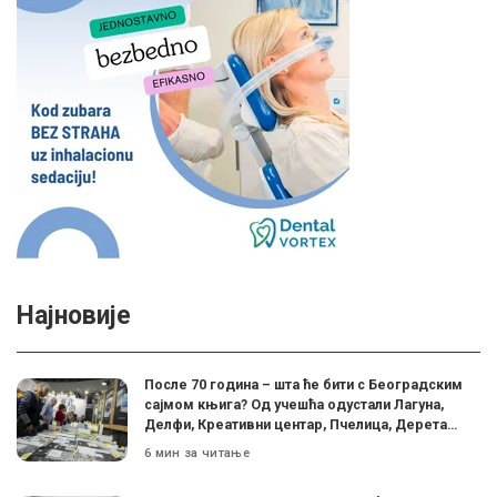
Најновије
После 70 година – шта ће бити с Београдским
сајмом књига? Од учешћа одустали Лагуна,
Делфи, Креативни центар, Пчелица, Дерета…
6 мин за читање