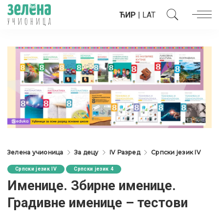
ЋИР
|
LAT
Зелена учионица
За децу
IV Разред
Српски језик IV
Српски језик IV
Српски језик 4
Именице. Збирне именице.
Градивне именице – тестови