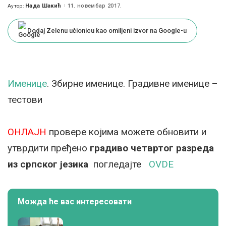
Нада Шакић
11. новембар 2017.
Аутор:
Posted
by
Dodaj Zelenu učionicu kao omiljeni izvor na Google-u
Именице
. Збирне именице. Градивне именице –
тестови
ОНЛАЈН
провере којима можете обновити и
утврдити пређено
градиво четвртог разреда
из српског језика
погледајте
OVDE
Можда ће вас интересовати