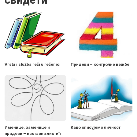
свидети
Vrsta i služba reči u rečenici
Придеви – контролне вежбе
Именице, заменице и
Kaко описујемо личност
придеви – наставни листић