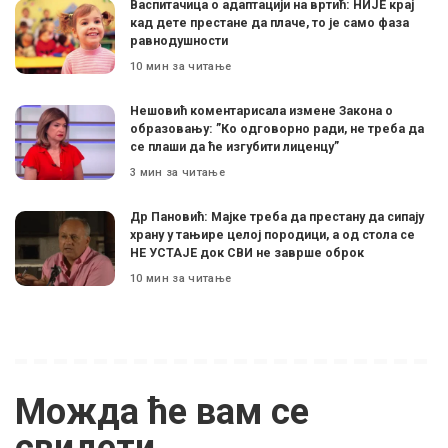
Васпитачица о адаптацији на вртић: НИЈЕ крај
кад дете престане да плаче, то је само фаза
равнодушности
10 мин за читање
Нешовић коментарисала измене Закона о
образовању: ”Ко одговорно ради, не треба да
се плаши да ће изгубити лиценцу”
3 мин за читање
Др Пановић: Мајке треба да престану да сипају
храну у тањире целој породици, а од стола се
НЕ УСТАЈЕ док СВИ не заврше оброк
10 мин за читање
Можда ће вам се