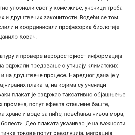
тно упознали свет у коме живе, ученици треба
х и друштвених законитости. Водећи се том
ислили и координисали професорка биологије
Данило Ковач.
ратуру и провере веродостојност информација
јуна одржали предавање о утицају климатских
 и на друштвене процесе. Наредног дана је у
јнираних плаката, на којима су ученици
ваки плакат је садржао таксативно објашњење
х промена, попут ефекта стаклене баште,
ка хране и воде за пиће, повећања нивоа мора,
болести. Део плаката указивао је на важности
ичке токове попут револуција, миграција,