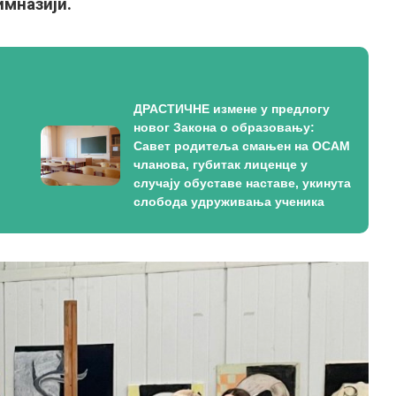
имназији.
ДРАСТИЧНЕ измене у предлогу
новог Закона о образовању:
Савет родитеља смањен на ОСАМ
чланова, губитак лиценце у
случају обуставе наставе, укинута
слобода удруживања ученика