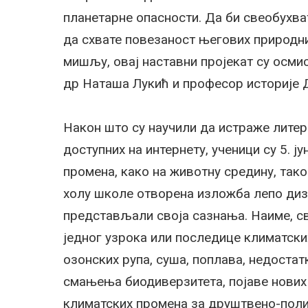
планетарне опасности. Да би свеобухва
да схвате повезаност његових природни
мишљу, овај наставни пројекат су осм
др Наташа Лукић и професор историје 
Након што су научили да истраже лите
доступних на интернету, ученици су 5. 
промена, како на животну средину, тако
холу школе отворена изложба лепо диза
представљали своја сазнања. Наиме, с
једног узрока или последице климатски
озонских рупа, суша, поплава, недостат
смањења биодиверзитета, појаве нових 
климатских промена за друштвено-полит