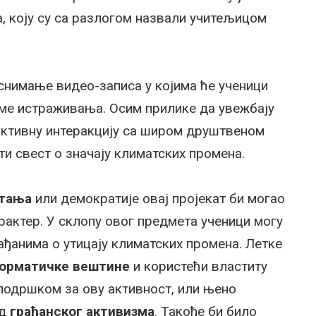
, коју су са разлогом назвали учитељицом
снимање видео-записа у којима ће ученици
еме истраживања. Осим прилике да увежбају
у активну интеракцију са широм друштвеном
ти свест о значају климатских промена.
итања
или демократије овај пројекат би могао
актер. У склопу овог предмета ученици могу
ђанима о утицају климатских промена. Летке
орматичке вештине
и користећи властиту
подршком за ову активност, или њено
ид
грађанског активизма
. Такође би било