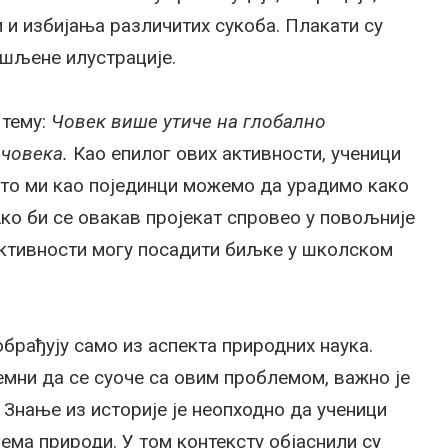
и избијања различитих сукоба. Плакати су
шљене илустрације.
 тему:
Човек више утиче на глобално
 човека.
Као епилог ових активности, ученици
што ми као појединци можемо да урадимо како
ко би се овакав пројекат спровео у повољније
активности могу посадити биљке у школском
брађују само из аспекта природних наука.
мни да се суоче са овим проблемом, важно је
. Знање из историје је неопходно да ученици
ема природи. У том контексту објаснили су