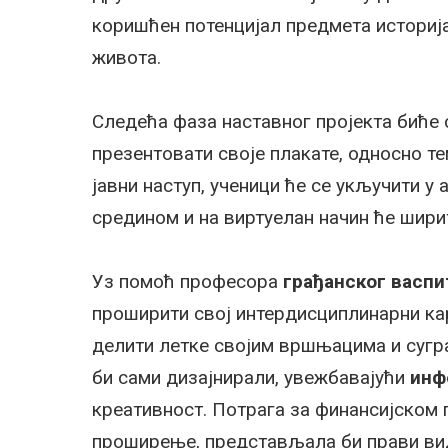
коришћен потенцијал предмета историја
живота.
Следећа фаза наставног пројекта биће 
презентовати своје плакате, односно т
јавни наступ, ученици ће се укључити 
средином и на виртуелан начин ће шири
Уз помоћ професора
грађанског васп
проширити свој интердисциплинарни кар
делити летке својим вршњацима и сугра
би сами дизајнирали, увежбавајући
инф
креативност. Потрага за финансијском 
проширење, представљала би прави в