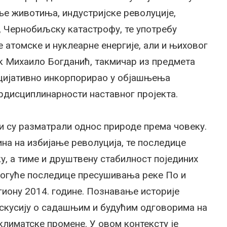
е животиња, индустријске револуције,
, Чернобиљску катастрофу, те употребу
 атомске и нуклеарне енергије, али и њиховог
ик Михаило Богданић, такмичар из предмета
ицијативно инкорпорирао у објашњења
рдисциплинарности наставног пројекта.
ци су разматрали однос природе према човеку.
ина на избијање револуција, те последице
у, а тиме и друштвену стабилност појединих
 могуће последице пресушивања реке По и
гиону 2014. године. Познавање историје
искусију о садашњим и будућим одговорима на
климатске промене. У овом контексту је