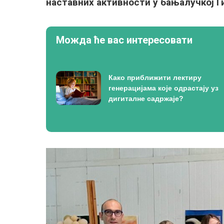
наставних активности у бањалучкој Г
Можда ће вас интересовати
Како приближити лектиру
генерацијама које одрастају уз
дигиталне садржаје?