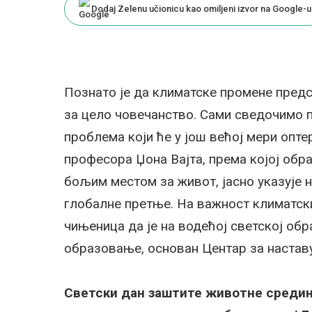
Dodaj Zelenu učionicu kao omiljeni izvor na Google-u
Познато је да климатске промене предс
за цело човечанство. Сами сведочимо п
проблема који ће у још већој мери опте
професора Џона Вајта, према којој обр
бољим местом за живот, јасно указује 
глобалне претње. На важност климатски
чињеница да је на водећој светској обр
образовање, основан Центар за настав
Светски дан заштите животне средине,