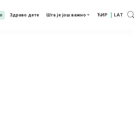
о
Здраво дете
Шта је још важно