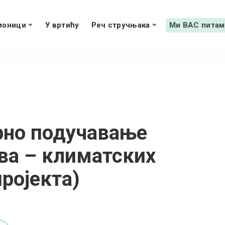
ионици
У вртићу
Реч стручњака
Ми ВАС питам
рно подучавање
ва – климатских
ројекта)