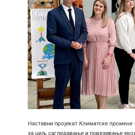
Наставни пројекат
Климатске промене 
за циљ сагледавање и повезивање екол