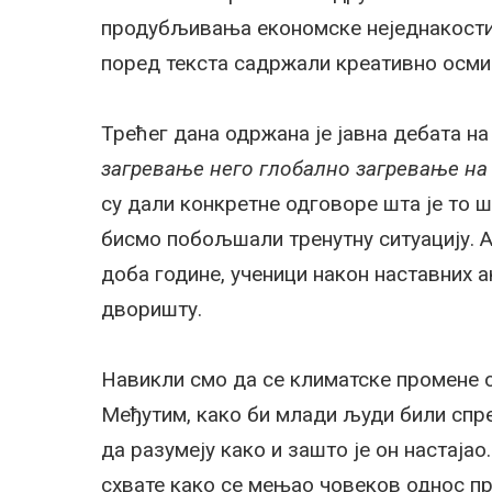
продубљивања економске неједнакости 
поред текста садржали креативно осми
Трећег дана одржана је јавна дебата на
загревање него глобално загревање на
су дали конкретне одговоре шта је то 
бисмо побољшали тренутну ситуацију. А
доба године, ученици након наставних 
дворишту.
Навикли смо да се климатске промене о
Међутим, како би млади људи били спре
да разумеју како и зашто је он настајао
схвате како се мењао човеков однос пр