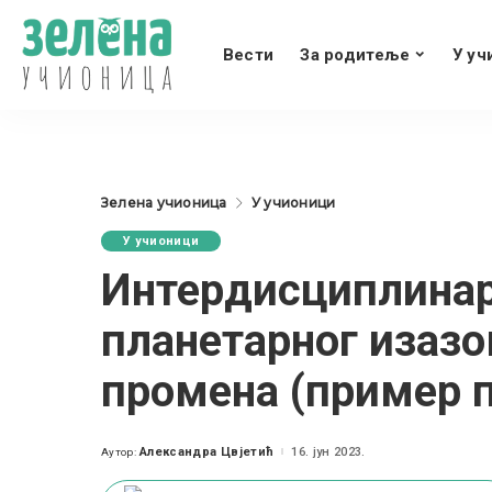
Вести
За родитеље
У уч
Зелена учионица
У учионици
У учионици
Интердисциплина
планетарног изазо
промена (пример п
Александра Цвјетић
16. јун 2023.
Аутор:
Posted
by