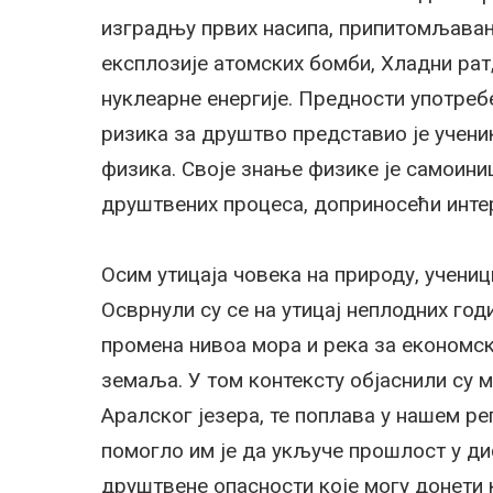
изградњу првих насипа, припитомљавањ
експлозије атомских бомби, Хладни рат
нуклеарне енергије. Предности употребе
ризика за друштво представио је учен
физика. Своје знање физике је самоин
друштвених процеса, доприносећи инте
Осим утицаја човека на природу, учени
Осврнули су се на утицај неплодних год
промена нивоа мора и река за економск
земаља. У том контексту објаснили су
Аралског језера, те поплава у нашем ре
помогло им је да укључе прошлост у д
друштвене опасности које могу донети 