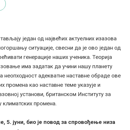
тављају један од највећих актуелних изазова
огоршању ситуације, свесни да је ово један од
рећивати генерације наших ученика. Теорија
азовање има задатак да учини нашу планету
на неопходност адекватне наставне обраде ове
х промена као наставне теме указује и
азовној установи, британском Институту за
у климатских промена.
 5. јуни, био је повод за спровођење низа