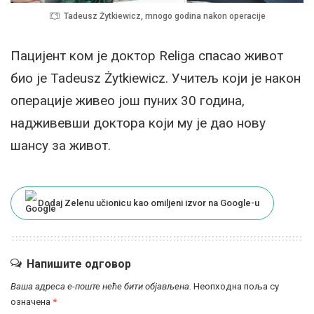
Tadeusz Żytkiewicz, mnogo godina nakon operacije
Пацијент ком је доктор Religa спасао живот
био је Tadeusz Żytkiewicz. Учитељ који је након
операције живео још пуних 30 година,
надживевши доктора који му је дао нову
шансу за живот.
Dodaj Zelenu učionicu kao omiljeni izvor na Google-u
Напишите одговор
Ваша адреса е-поште неће бити објављена.
Неопходна поља су
означена
*