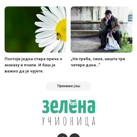
Постоји једна стара прича о
„Не треба, сине, ништа три
монаху и пчели. И баш је
четири дана…“
важно да је чујете.
Прикажи још