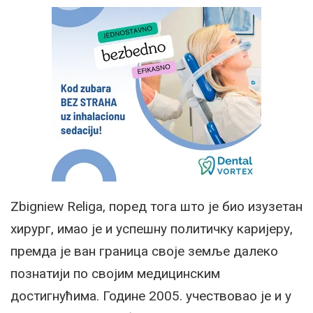
Zbigniew Religa, поред тога што је био изузетан
хирург, имао је и успешну политичку каријеру,
премда је ван граница своје земље далеко
познатији по својим медицинским
достигнућима. Године 2005. учествовао је и у