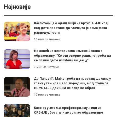
Најновије
Васпитачица о адаптацији на вртић: НИЈЕ крај
кад дете престане да плаче, то је само фаза
равнодушности
10 мин за читање
Нешовић коментарисала измене Закона о
образовању: ”Ко одговорно ради, не треба да
се плаши да ће изгубити лиценцу”
3 мин за читање
Др Пановић: Мајке треба да престану да сипају
храну у тањире целој породици, а од стола се
НЕ УСТАЈЕ док СВИ не заврше оброк
10 мин за читање
Како су учитељи, професори, научници из
СРБИЈЕ обогатили америчко образовање