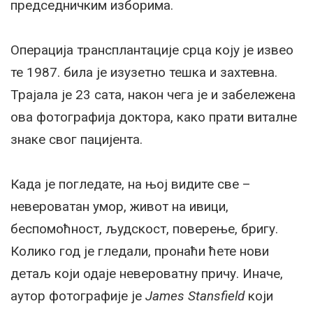
председничким изборима.
Операција трансплантације срца коју је извео
те 1987. била је изузетно тешка и захтевна.
Трајала је 23 сата, након чега је и забележена
ова фотографија доктора, како прати виталне
знаке свог пацијента.
Када је погледате, на њој видите све –
невероватан умор, живот на ивици,
беспомоћност, људскост, поверење, бригу.
Колико год је гледали, пронаћи ћете нови
детаљ који одаје невероватну причу. Иначе,
аутор фотографије је
James Stansfield
који