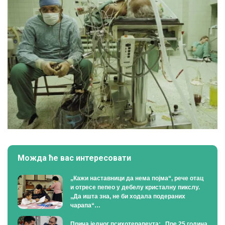
Можда ће вас интересовати
„Кажи наставници да нема појма“, рече отац
и отресе пепео у дебелу кристалну пикслу.
„Да ишта зна, не би ходала подераних
чарапа“…
Прича једног психотерапеута: „Пре 25 година