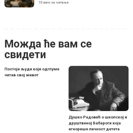
10 мин за читање
Можда ће вам се
свидети
Постоје људи који одглуме
читав свој живот
Душко Радовић о школској и
друштвеној Бабароги која
игнорише личност детета