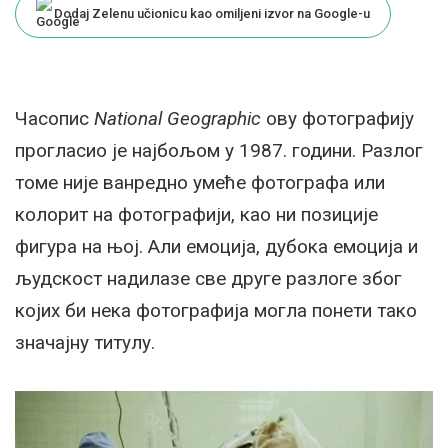
Dodaj Zelenu učionicu kao omiljeni izvor na Google-u
Часопис
National Geographic
ову фотографију
прогласио је најбољом у 1987. години. Разлог
томе није ванредно умеће фотографа или
колорит на фотографији, као ни позиције
фигура на њој. Али емоција, дубока емоција и
људскост надилазе све друге разлоге због
којих би нека фотографија могла понети тако
значајну титулу.