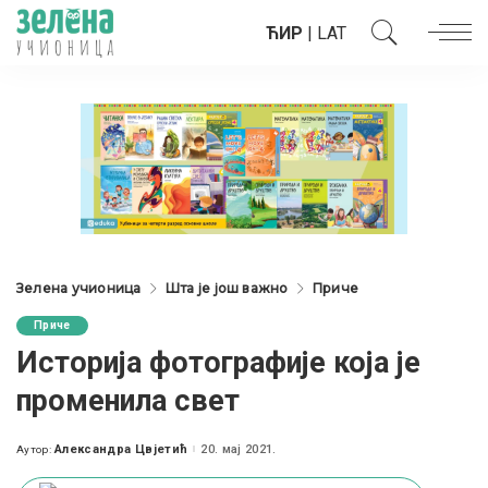
ЋИР
|
LAT
Зелена учионица
Шта је још важно
Приче
Приче
Историја фотографије која је
променила свет
Александра Цвјетић
20. мај 2021.
Аутор:
Posted
by