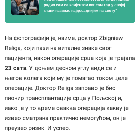
радио сам са клијентом ког сам тад у својој
глави називао најдосаднијим на свету”
На фотографији је, наиме, доктор Zbigniew
Religa, који пази на виталне знаке свог
пацијента, након операције срца која је трајала
23 сата
. У доњем десном углу види се и
његов колега који му је помагао током целе
операције. Доктор Religa заправо је био
пионир трансплантације срца у Пољској и,
иако је у то време оваква операција какву је
извео сматрана практично немогућом, он је
преузео ризик. И успео.