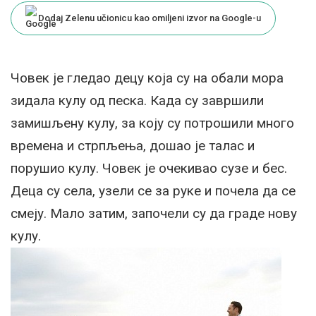
Dodaj Zelenu učionicu kao omiljeni izvor na Google-u
Човек је гледао децу која су на обали мора
зидала кулу од песка. Када су завршили
замишљену кулу, за коју су потрошили много
времена и стрпљења, дошао је талас и
порушио кулу. Човек је очекивао сузе и бес.
Деца су села, узели се за руке и почела да се
смеју. Мало затим, започели су да граде нову
кулу.