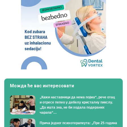
Можда ће вас интересовати
„Кажи наставници да нема појма“, рече отац
и отресе пепео у дебелу кристалну пикслу.
„Да ишта зна, не би ходала подераних
чарапа“…
Прича једног психотерапеута: „Пре 25 година