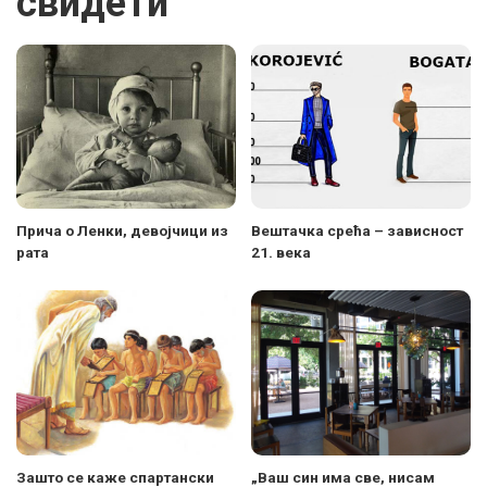
свидети
Прича о Ленки, девојчици из
Вештачка срећа – зависност
рата
21. века
Зашто се каже спартански
„Ваш син има све, нисам