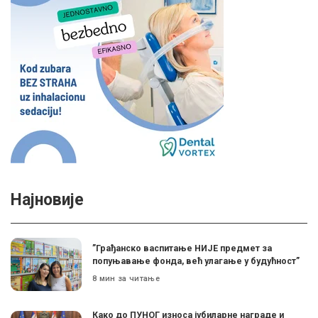
Најновије
”Грађанско васпитање НИЈЕ предмет за
попуњавање фонда, већ улагање у будућност”
8 мин за читање
Како до ПУНОГ износа јубиларне награде и