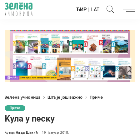
ЋИР
|
LAT
Зелена учионица
Шта је још важно
Приче
Приче
Kула у песку
Нада Шакић
19. јануар 2015.
Аутор:
Posted
by