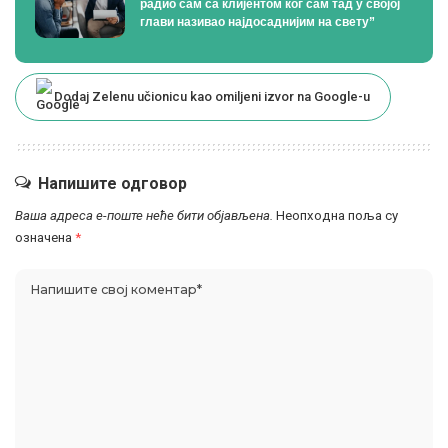
радио сам са клијентом ког сам тад у својој
глави називао најдосаднијим на свету”
Dodaj Zelenu učionicu kao omiljeni izvor na Google-u
Напишите одговор
Ваша адреса е-поште неће бити објављена.
Неопходна поља су
означена
*