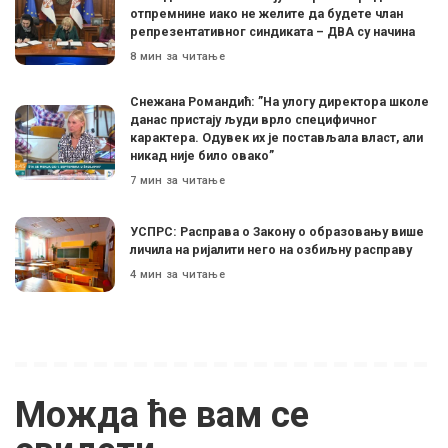
отпремнине иако не желите да будете члан
репрезентативног синдиката – ДВА су начина
8 мин за читање
Снежана Романдић: ”На улогу директора школе
данас пристају људи врло специфичног
карактера. Одувек их је постављала власт, али
никад није било овако”
7 мин за читање
УСПРС: Расправа о Закону о образовању више
личила на ријалити него на озбиљну расправу
4 мин за читање
Можда ће вам се