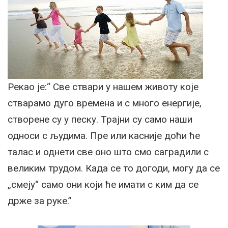
Рекао је:“ Све ствари у нашем животу које
стварамо дуго времена и с много енергије,
створене су у песку. Трајни су само наши
односи с људима. Пре или касније доћи ће
талас и однети све оно што смо саградили с
великим трудом. Када се то догоди, могу да се
„смеју“ само они који ће имати с ким да се
држе за руке.”