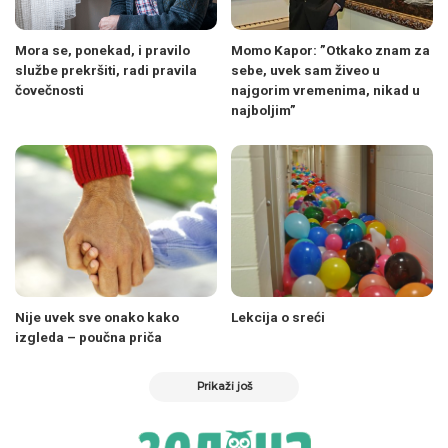
Mora se, ponekad, i pravilo
Momo Kapor: ”Otkako znam za
službe prekršiti, radi pravila
sebe, uvek sam živeo u
čovečnosti
najgorim vremenima, nikad u
najboljim”
Nije uvek sve onako kako
Lekcija o sreći
izgleda – poučna priča
Prikaži još