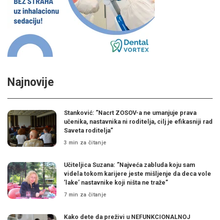
Najnovije
Stanković: ”Nacrt ZOSOV-a ne umanjuje prava
učenika, nastavnika ni roditelja, cilj je efikasniji rad
Saveta roditelja”
3 min za čitanje
Učiteljica Suzana: ”Najveća zabluda koju sam
videla tokom karijere jeste mišljenje da deca vole
’lake’ nastavnike koji ništa ne traže”
7 min za čitanje
Kako dete da preživi u NEFUNKCIONALNOJ