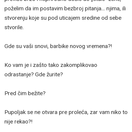
poželim da im postavim bezbroj pitanja… njima, ili
stvorenju koje su pod uticajem sredine od sebe
stvorile.
Gde su vaši snovi, barbike novog vremena?!
Ko vam je i zašto tako zakomplikovao
odrastanje? Gde žurite?
Pred čim bežite?
Pupoljak se ne otvara pre proleća, zar vam niko to
nije rekao?!