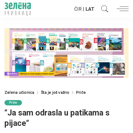
ĆIR
|
LAT
Zelena učionica
Šta je još važno
Priče
Priče
“Ja sam odrasla u patikama s
pijace“