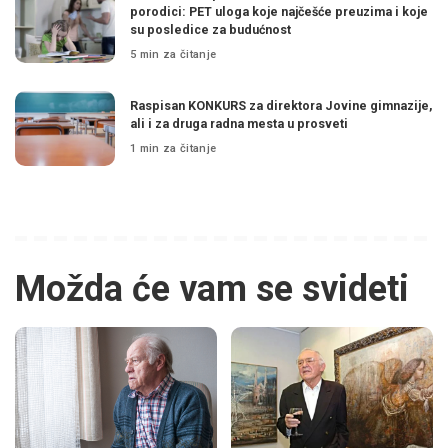
porodici: PET uloga koje najčešće preuzima i koje
su posledice za budućnost
5 min za čitanje
Raspisan KONKURS za direktora Jovine gimnazije,
ali i za druga radna mesta u prosveti
1 min za čitanje
Možda će vam se svideti