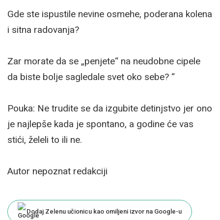
Gde ste ispustile nevine osmehe, poderana kolena
i sitna radovanja?
Zar morate da se „penjete“ na neudobne cipele
da biste bolje sagledale svet oko sebe? “
Pouka: Ne trudite se da izgubite detinjstvo jer ono
je najlepše kada je spontano, a godine će vas
stići, želeli to ili ne.
Autor nepoznat redakciji
Dodaj Zelenu učionicu kao omiljeni izvor na Google-u