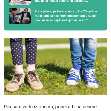
zna, ne bi hodala poderanih čarapa“…
Priča jednog psihoterapeuta: „Pre 25 godina
radio sam sa klijentom kog sam tad u svojoj
glavi nazivao najdosadnijim na svetu”
Pila sam vodu iz bunara, ponekad i sa česme.