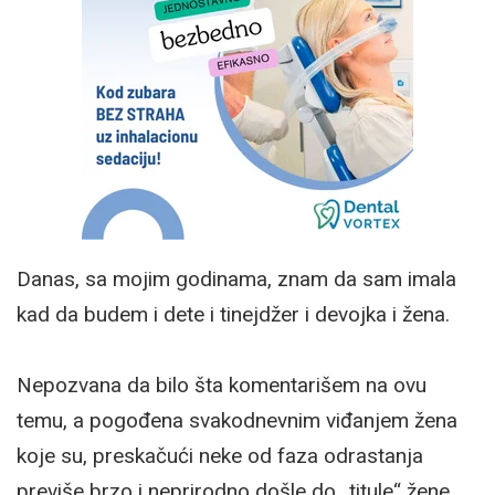
Danas, sa mojim godinama, znam da sam imala
kad da budem i dete i tinejdžer i devojka i žena.
Nepozvana da bilo šta komentarišem na ovu
temu, a pogođena svakodnevnim viđanjem žena
koje su, preskačući neke od faza odrastanja
previše brzo i neprirodno došle do „titule“ žene,