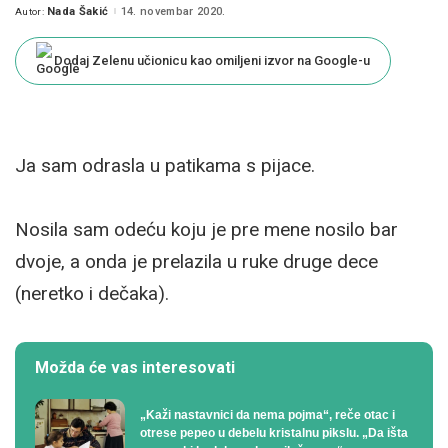
Nada Šakić
14. novembar 2020.
Autor:
Posted
by
Dodaj Zelenu učionicu kao omiljeni izvor na Google-u
Ja sam odrasla u patikama s pijace.
Nosila sam odeću koju je pre mene nosilo bar
dvoje, a onda je prelazila u ruke druge dece
(neretko i dečaka).
Možda će vas interesovati
„Kaži nastavnici da nema pojma“, reče otac i
otrese pepeo u debelu kristalnu pikslu. „Da išta