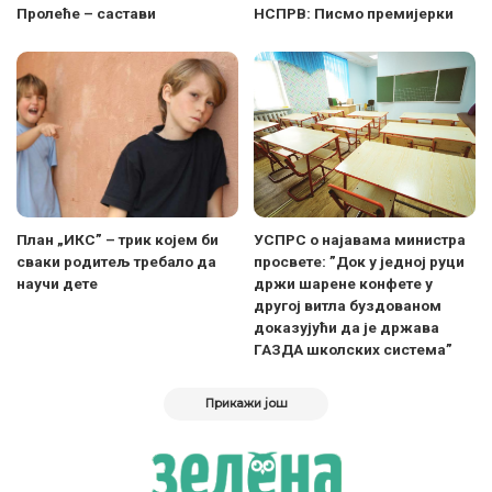
Пролеће – састави
НСПРВ: Писмо премијерки
План „ИКС” – трик којем би
УСПРС о најавама министра
сваки родитељ требало да
просвете: ”Док у једној руци
научи дете
држи шарене конфете у
другој витла буздованом
доказујући да је држава
ГАЗДА школских система”
Прикажи још