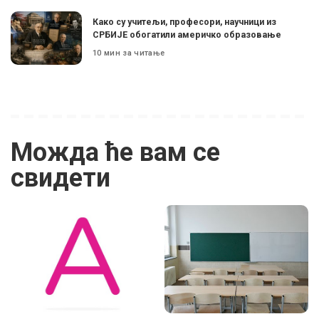
Како су учитељи, професори, научници из
СРБИЈЕ обогатили америчко образовање
10 мин за читање
Можда ће вам се
свидети