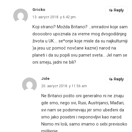
Gricko
Reply
13. август 2018. у 6:42 pm
Koji stranci? Možda Britanci? …smradovi koje sam
doooobro upoznala za vreme mog dvogodišnjeg
života u UK…. se*onje koje misle da su najkulturniji
)a jesu uz pomoć novčane kazne) narod na
planeti i da su popili svu pamet sveta… Jel nam se
oni smeju, jadni ne bili?
Jole
Reply
20. август 2018. у 11:56 am
Ne Britanci pošto oni generalno ni ne znaju
gde smo, nego svi, Rusi, Austrijanci, Mađari,
svi nam se podsmevaju jer smo ubeđeni da
smo jako posebni i neponovljivi kao narod.
Nismo mi loši, samo imamo o sebi previsoko
mišljenje.