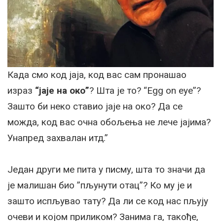
Када смо код јаја, код вас сам пронашао
израз
“јаје на око”
? Шта је то? “Egg on eye”?
Зашто би неко ставио јаје на око? Да се
можда, код вас очна обољења не лече јајима?
Унапред захвалан итд.”
Један други ме пита у писму, шта то значи да
је малишан био ”пљунути отац”? Ко му је и
зашто испљувао тату? Да ли се код нас пљују
очеви и којом приликом? Занима га, такође,