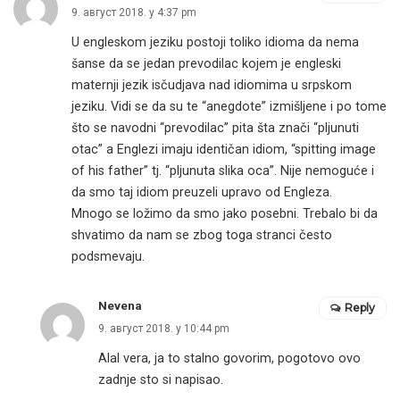
9. август 2018. у 4:37 pm
U engleskom jeziku postoji toliko idioma da nema
šanse da se jedan prevodilac kojem je engleski
maternji jezik isčudjava nad idiomima u srpskom
jeziku. Vidi se da su te “anegdote” izmišljene i po tome
što se navodni “prevodilac” pita šta znači “pljunuti
otac” a Englezi imaju identičan idiom, “spitting image
of his father” tj. “pljunuta slika oca”. Nije nemoguće i
da smo taj idiom preuzeli upravo od Engleza.
Mnogo se ložimo da smo jako posebni. Trebalo bi da
shvatimo da nam se zbog toga stranci često
podsmevaju.
Nevena
Reply
9. август 2018. у 10:44 pm
Alal vera, ja to stalno govorim, pogotovo ovo
zadnje sto si napisao.