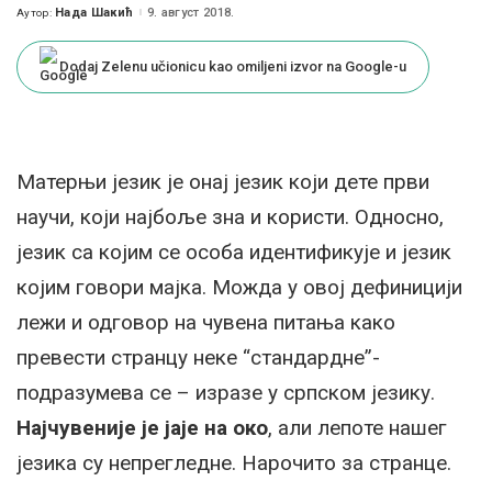
Нада Шакић
9. август 2018.
Аутор:
Posted
by
Dodaj Zelenu učionicu kao omiljeni izvor na Google-u
Матерњи језик је онај језик који дете први
научи, који најбоље зна и користи. Односно,
језик са којим се особа идентификује и језик
којим говори мајка. Можда у овој дефиницији
лежи и одговор на чувена питања како
превести странцу неке “стандардне”-
подразумева се – изразе у српском језику.
Најчувеније је јаје на око
, али лепоте нашег
језика су непрегледне. Нарочито за странце.