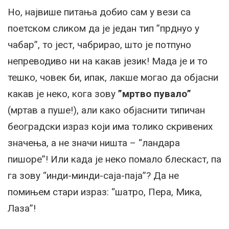
Но, највише питања добио сам у вези са
поетском сликом да је један тип ”прднуо у
чабар”, то јест, чабрирао, што је потпуно
непреводиво ни на какав језик! Мада је и то
тешко, човек би, ипак, лакше могао да објасни
какав је неко, кога зову
”мртво пувало”
(мртав а пуше!), али како објаснити типичан
београдски израз који има толико скривених
значења, а не значи ништа – “ландара
пишоре”! Или када је неко помало блескаст, па
га зову “инди-минди-саја-паја”? Да не
помињем стари израз: “шатро, Пера, Мика,
Лаза”!