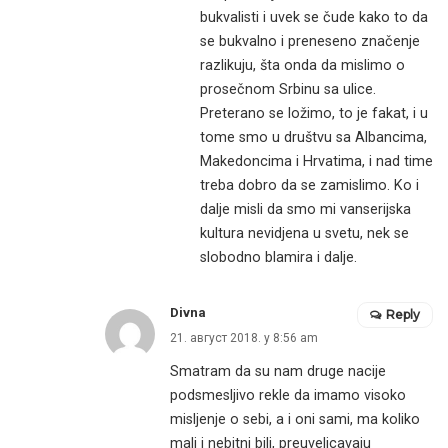
bukvalisti i uvek se čude kako to da
se bukvalno i preneseno značenje
razlikuju, šta onda da mislimo o
prosečnom Srbinu sa ulice.
Preterano se ložimo, to je fakat, i u
tome smo u društvu sa Albancima,
Makedoncima i Hrvatima, i nad time
treba dobro da se zamislimo. Ko i
dalje misli da smo mi vanserijska
kultura nevidjena u svetu, nek se
slobodno blamira i dalje.
Divna
Reply
21. август 2018. у 8:56 am
Smatram da su nam druge nacije
podsmesljivo rekle da imamo visoko
misljenje o sebi, a i oni sami, ma koliko
mali i nebitni bili, preuvelicavaju