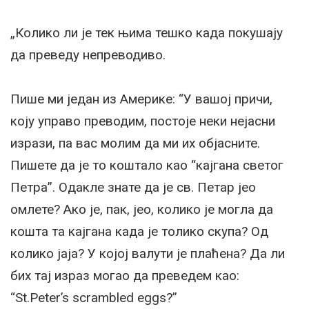
„Колико ли је тек њима тешко када покушају
да преведу непреводиво.
Пише ми један из Америке: “У вашој причи,
коју управо преводим, постоје неки нејасни
изрази, па вас молим да ми их објасните.
Пишете да је то коштало као “кајгана светог
Петра”. Одакле знате да је св. Петар јео
омлете? Ако је, пак, јео, колико је могла да
кошта та кајгана када је толико скупа? Од
колико јаја? У којој валути је плаћена? Да ли
бих тај израз могао да преведем као:
“St.Peter’s scrambled eggs?”