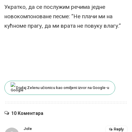
Укратко, да се послужим речима једне
новокомпоноване песме: “Не плачи ми на
кућноме прагу, да ми врата не повуку влагу.“
Dodaj Zelenu učionicu kao omiljeni izvor na Google-u
10 Коментара
Jole
Reply