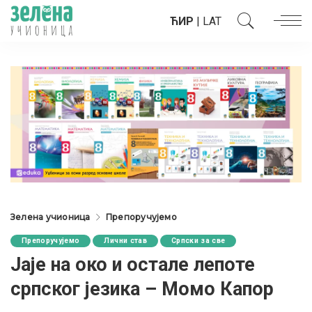
ЋИР
|
LAT
Зелена учионица
Препоручујемо
Препоручујемо
Лични став
Српски за све
Јаје на око и остале лепоте
српског језика – Момо Капор