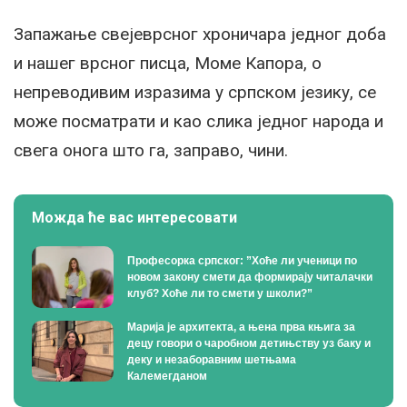
Запажање свејеврсног хроничара једног доба
и нашег врсног писца, Моме Капора, о
непреводивим изразима у српском језику, се
може посматрати и као слика једног народа и
свега онога што га, заправо, чини.
Можда ће вас интересовати
Професорка српског: ”Хоће ли ученици по
новом закону смети да формирају читалачки
клуб? Хоће ли то смети у школи?”
Марија је архитекта, а њена прва књига за
децу говори о чаробном детињству уз баку и
деку и незаборавним шетњама
Калемегданом