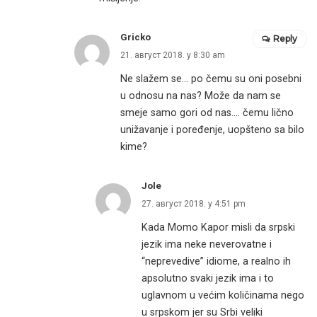
Gricko
Reply
21. август 2018. у 8:30 am
Ne slažem se… po čemu su oni posebni
u odnosu na nas? Može da nam se
smeje samo gori od nas…. čemu lično
unižavanje i poređenje, uopšteno sa bilo
kime?
Jole
27. август 2018. у 4:51 pm
Kada Momo Kapor misli da srpski
jezik ima neke neverovatne i
“neprevedive” idiome, a realno ih
apsolutno svaki jezik ima i to
uglavnom u većim količinama nego
u srpskom jer su Srbi veliki