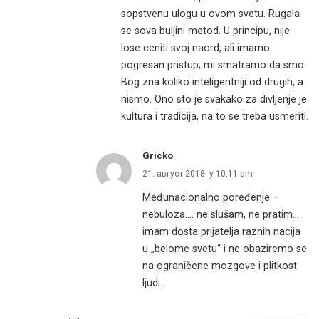
sopstvenu ulogu u ovom svetu. Rugala
se sova buljini metod. U principu, nije
lose ceniti svoj naord, ali imamo
pogresan pristup; mi smatramo da smo
Bog zna koliko inteligentniji od drugih, a
nismo. Ono sto je svakako za divljenje je
kultura i tradicija, na to se treba usmeriti.
Gricko
21. август 2018. у 10:11 am
Međunacionalno poređenje –
nebuloza…. ne slušam, ne pratim…
imam dosta prijatelja raznih nacija
u „belome svetu“ i ne obaziremo se
na ograničene mozgove i plitkost
ljudi.