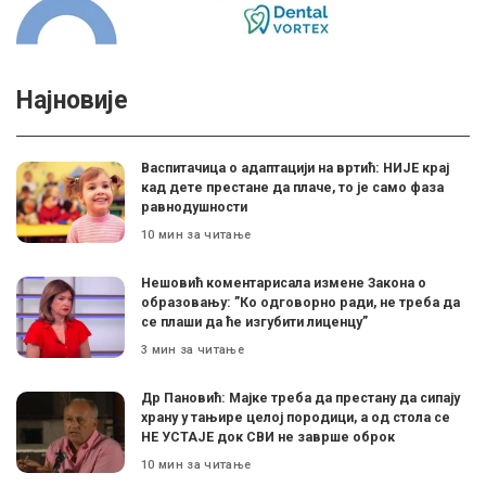
Најновије
Васпитачица о адаптацији на вртић: НИЈЕ крај
кад дете престане да плаче, то је само фаза
равнодушности
10 мин за читање
Нешовић коментарисала измене Закона о
образовању: ”Ко одговорно ради, не треба да
се плаши да ће изгубити лиценцу”
3 мин за читање
Др Пановић: Мајке треба да престану да сипају
храну у тањире целој породици, а од стола се
НЕ УСТАЈЕ док СВИ не заврше оброк
10 мин за читање