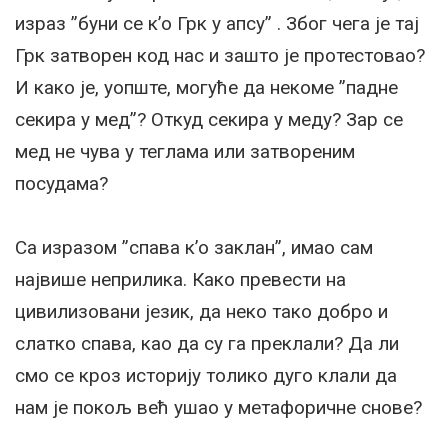
израз ”буни се к’о Грк у апсу” . Због чега је тај
Грк затворен код нас и зашто је протестовао?
И како је, уопште, могуће да некоме ”падне
секира у мед”? Откуд секира у меду? Зар се
мед не чува у теглама или затвореним
посудама?
Са изразом ”спава к’о заклан”, имао сам
највише неприлика. Како превести на
цивилизовани језик, да неко тако добро и
слатко спава, као да су га преклали? Да ли
смо се кроз историју толико дуго клали да
нам је покољ већ ушао у метафоричне снове?