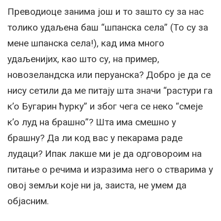
Преводиоце занима још и то зашто су за нас
толико удаљена баш “шпанска села” (То су за
мене шпанска села!), кад има много
удаљенијих, као што су, на пример,
новозеландска или перуанска? Добро је да се
нису сетили да ме питају шта значи “растури га
к’о Бугарин ћурку” и због чега се неко “смеје
к’о луд на брашно”? Шта има смешно у
брашну? Да ли код вас у пекарама раде
лудаци? Ипак лакше ми је да одговороим на
питање о речима и изразима него о стварима у
овој земљи које ни ја, заиста, не умем да
објасним.