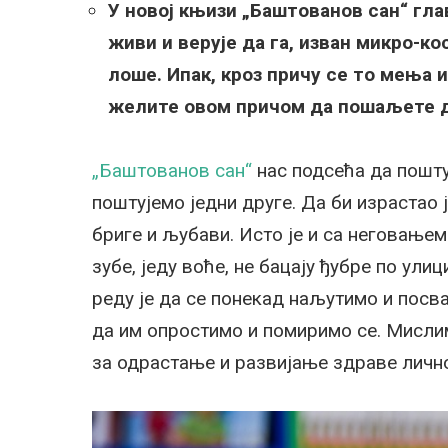
У новој књизи „Баштованов сан“ глав
живи и верује да га, изван микро-ко
лоше. Ипак, кроз причу се то мења и
желите овом причом да пошаљете 
„Баштованов сан“
нас подсећа да пошту
поштујемо једни друге. Да би израстао 
бриге и љубави. Исто је и са неговањем
зубе, једу воће, не бацају ђубре по улиц
реду је да се понекад наљутимо и посва
да им опростимо и помиримо се. Мислим
за одрастање и развијање здраве личн