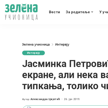
Вести
За родитеље
У уч
Зелена учионица
Интервју
Интервју
Јасминка Петровић
екране, али нека 
типкања, толико 
Александра Цвјетић
26. јун 2019.
Аутор:
Posted
by