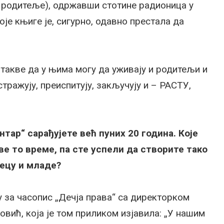
и родитеље), одржавши стотине радионица у
је књиге је, сигурно, одавно престала да
такве да у њима могу да уживају и родитељи и
стражују, преиспитују, закључују и – РАСТУ,
тар“ сарађујете већ пуних 20 година. Које
ве то време, па сте успели да створите тако
децу и младе?
у за часопис „Дечја права“ са директорком
ић, која је том приликом изјавила: „У нашим