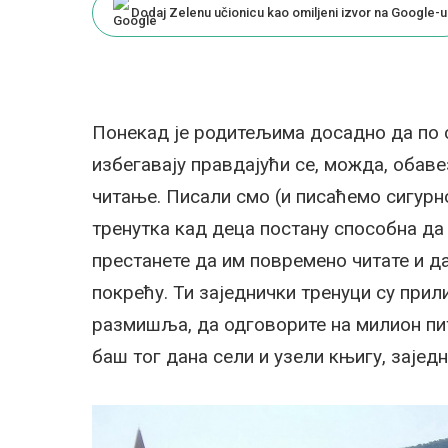
Dodaj Zelenu učionicu kao omiljeni izvor na Google-u
Понекад је родитељима досадно да по ст
избегавају правдајући се, можда, обаве
читање. Писали смо (и писаћемо сигурно
тренутка кад деца постану способна да ч
престанете да им повремено читате и д
покрећу. Ти заједнички тренуци су прил
размишља, да одговорите на милион пи
баш тог дана сели и узели књигу, заједн