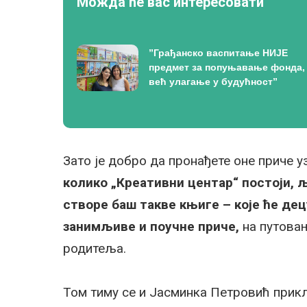
Можда ће вас интересовати
”Грађанско васпитање НИЈЕ
предмет за попуњавање фонда,
већ улагање у будућност”
Зато је добро да пронађете оне приче уз
колико „Креативни центар“ постоји, љ
створе баш такве књиге – које ће де
занимљиве и поучне приче,
на путовањ
родитеља.
Том тиму се и Јасминка Петровић прикљ