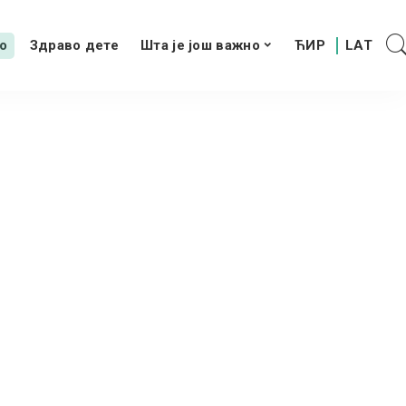
о
Здраво дете
Шта је још важно