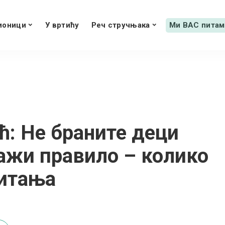
ионици
У вртићу
Реч стручњака
Ми ВАС питам
: Не браните деци
важи правило – колико
читања