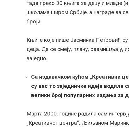
тада преко 30 књига за децу и младе (
школама широм Србије, а награде за сво
броји.
Књиге које пише Јасминка Петровић су 
деца. Да се смеју, плачу, размишљају, и
заједно.
Са издавачком кућом „Креативни цен
су вас то заједничке идеје водиле с
велики број популарних издања за 
Марта 2000. године радила сам интервј
„Креативног центра“, Љиљаном Маринков