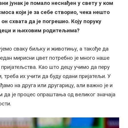
ни јунак је помало неснађен у свету у ком
смоса који је за себе створио, чека нешто
 он схвата да је погрешио. Коју поруку
деци и њиховим родитељима?
јемо сваку биљку и животињу, а такође да
један мирисни цвет потребно је много наше
 пријатељства. Као што децу учимо да перу
и, треба их учити да буду одани пријатељи. У
ђамо на друга или другарицу, али важно је и
 да је процес опраштања од великог значаја
ости.