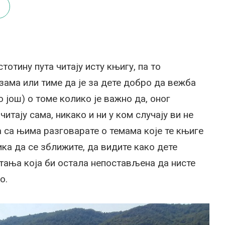
отину пута читају исту књигу, па то
зама или тиме да је за дете добро да вежба
 још) о томе колико је важно да, оног
итају сама, никако и ни у ком случају ви не
а са њима разговарате о темама које те књиге
ика да се зближите, да видите како дете
тања која би остала непостављена да нисте
о.