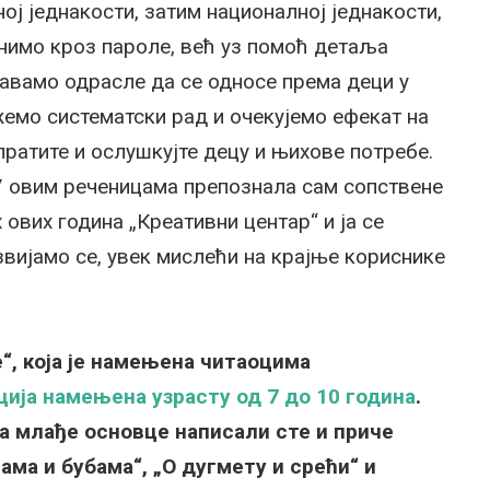
 једнакости, затим националној једнакости,
инимо кроз пароле, већ уз помоћ детаља
равамо одрасле да се односе према деци у
жемо систематски рад и очекујемо ефекат на
пратите и ослушкујте децу и њихове потребе.
 У овим реченицама препознала сам сопствене
 ових година „Креативни центар“ и ја се
вијамо се, увек мислећи на крајње корисникe
“, која је намењена читаоцима
ција намењена узрасту од 7 до 10 година
.
а млађе основце написали сте и приче
тама и бубама“, „О дугмету и срећи“ и