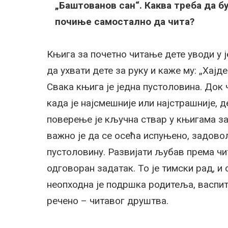
„Баштованов сан“. Каква треба да бу
почиње самостално да чита?
Књига за почетно читање дете уводи у ј
да ухвати дете за руку и каже му: „Хај
Свака књига је једна пустоловина. Док 
када је најсмешније или најстрашније, де
поверење је кључна ствар у књигама за
важно је да се осећа испуњено, задовољ
пустоловину. Развијати љубав према чи
одговоран задатак. То је тимски рад, и
неопходна је подршка родитеља, васпит
речено – читавог друштва.