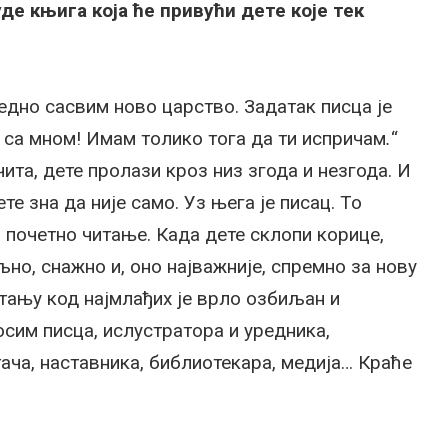
де књига која ће привући дете које тек
едно сасвим ново царство. Задатак писца је
де са мном! Имам толико тога да ти испричам
.
“
чита, дете пролази кроз низ згода и незгода. И
те зна да није само. Уз њега је писац. То
 почетно читање. Када дете склопи корице,
но, снажно и, оно најважније, спремно за нову
тању код најмлађих је врло озбиљан и
 осим писца, ислустратора и уредника,
ача, наставника, библиотекара, медија… Краће