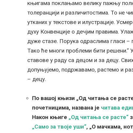
књигама поклањамо велику пажњу полној
толеранцији и различитостима. То не ч
утканих у текстове и илустрације. Усме
духу Конвенције о дечјим правима. Ула
дуже стазе. Порука одраслима гласи – 
Тако ће многи проблеми бити решени.“
ставове у раду са децом и за децу. Свих
допуњујемо, подржавамо, растемо и раз
– децу.
По вашој књизи „Од читања се расте
почетницима, названа је
читава еди
Након књиге
„Од читања се расте“
з
„Само за твоје уши“
, „О мачкама, но