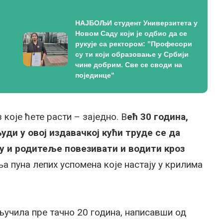
НАЈБОЉИ студент Универзитета у
Новом Саду који је одбио да се
рукује са ректором: ”Професори
су ти који образовање у Србији
чине добрим. Све се своди на
појединце”
 које ћете расти – заједно. В
ећ 30 година,
уди у овој издавачкој кући труде се да
цу и родитеље повезивати и водити кроз
а пуна лепих успомена које настају у крилима
учила пре тачно 20 година, написавши од