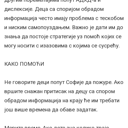
дислексије. Деца са споријом обрадом
информација често имају проблема с тескобом
и ниским самопоуздањем. Важно је дати им до
знања да постоје стратегије уз помоћ којих се
могу носити с изазовима с којима се сусрећу.
КАКО ПОМОЋИ
Не говорите деци попут Софије да пожуре. Ако
вршите снажан притисак на децу са спором
обрадом информација на крају ће им требати
још више времена да обаве задатак.
Мерите време. Ако дете зна колико траје