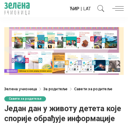
ЋИР
|
LAT
Зелена учионица
За родитеље
Савети за родитеље
Савети за родитеље
Један дан у животу детета које
спорије обрађује информације