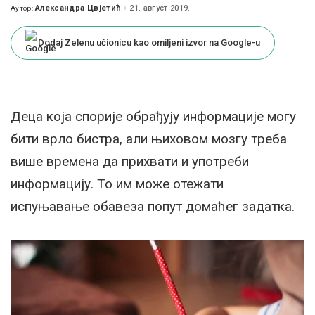
Александра Цвјетић
21. август 2019.
Аутор:
Posted
by
Dodaj Zelenu učionicu kao omiljeni izvor na Google-u
Деца која спорије обрађују информације могу
бити врло бистра, али њиховом мозгу треба
више времена да прихвати и употреби
информацију. То им може отежати
испуњавање обавеза попут домаћег задатка.