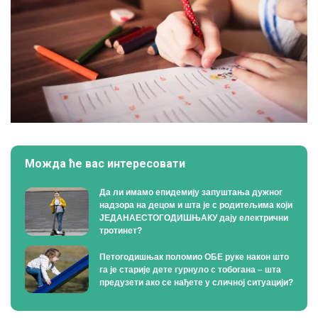
Можда ће вас интересовати
Да ли имамо епидемију запуштања дужног
надзора на децом и шта је с родитељима који
ЈЕДАНАЕСТОГОДИШЊАКУ дају електрични
тротинет?
Петогодишњак поломио ОБЕ руке након што
га је старије дете гурнуло с тобогана – шта
предузети ако се нађете у сличној ситуацији?