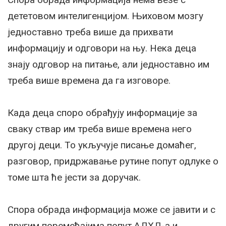
дететовом интелигенцијом. Њиховом мозгу
једноставно треба више да прихвати
информацију и одговори на њу. Нека деца
знају одговор на питање, али једноставно им
треба више времена да га изговоре.
Када деца споро обрађују информације за
сваку ствар им треба више времена него
другој деци. То укључује писање домаћег,
разговор, придржавање рутине попут одлуке о
томе шта ће јести за доручак.
Спора обрада информација може се јавити и с
другим поремећајима попут АДХД-а и