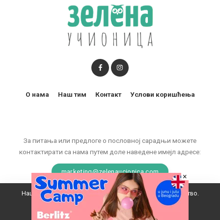
О нама
Наш тим
Контакт
Услови коришћења
За питања или предлоге о пословној сарадњи можете
контактирати са нама путем доле наведене имејл адресе:
marketing@zelenaucionica.com
×
Наш вебсајт користи колачиће да побољша ваше искуство.
© 2011-2024 Copyright by Zelena učionica. All Rights reserved.
Прихватам