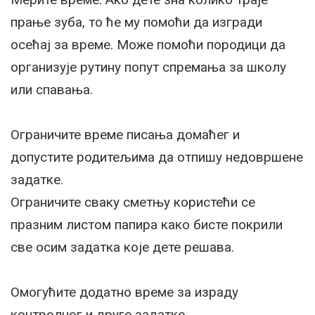
прање зуба, то ће му помоћи да изгради
осећај за време. Може помоћи породици да
организује рутину попут спремања за школу
или спавања.
Ограничите време писања домаћег и
допустите родитељима да отпишу недовршене
задатке.
Ограничите сваку сметњу користећи се
празним листом папира како бисте покрили
све осим задатка које дете решава.
Омогућите додатно време за израду
контролног и друге задатке.