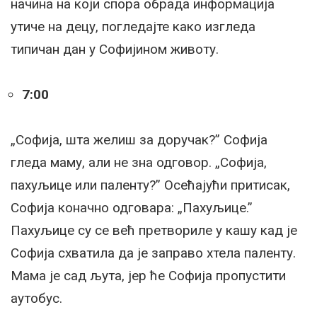
начина на који спора обрада информација
утиче на децу, погледајте како изгледа
типичан дан у Софијином животу.
7:00
„Софија, шта желиш за доручак?” Софија
гледа маму, али не зна одговор. „Софија,
пахуљице или паленту?” Осећајући притисак,
Софија коначно одговара: „Пахуљице.”
Пахуљице су се већ претвориле у кашу кад је
Софија схватила да је заправо хтела паленту.
Мама је сад љута, јер ће Софија пропустити
аутобус.