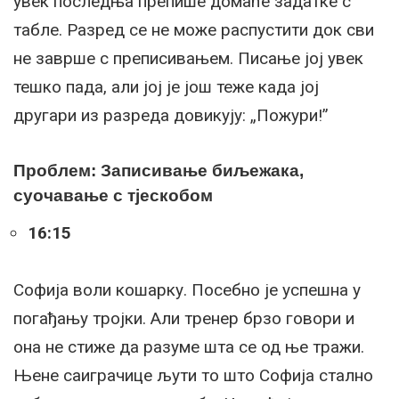
увек последња препише домаће задатке с
табле. Разред се не може распустити док сви
не заврше с преписивањем. Писање јој увек
тешко пада, али јој је још теже када јој
другари из разреда довикују: „Пожури!”
Проблем: Записивање биљежака,
суочавање с тјескобом
16:15
Софија воли кошарку. Посебно је успешна у
погађању тројки. Али тренер брзо говори и
она не стиже да разуме шта се од ње тражи.
Њене саиграчице љути то што Софија стално