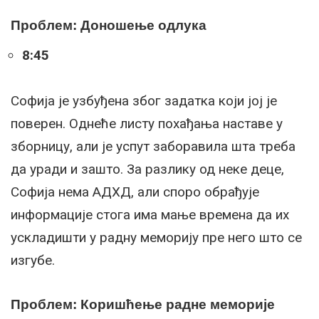
Проблем: Доношење одлука
8:45
Софија је узбуђена због задатка који јој је
поверен. Однеће листу похађања наставе у
зборницу, али је успут заборавила шта треба
да уради и зашто. За разлику од неке деце,
Софија нема АДХД, али споро обрађује
информације стога има мање времена да их
ускладишти у радну меморију пре него што се
изгубе.
Проблем: Коришћење радне меморије