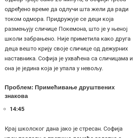
одређено време да одлучи шта жели да ради
током одмора. Придружује се деци која
размењују сличице Покемона, што је у њеној
школи забрањено. Није приметила како друга
деца вешто крију своје сличице од дежурних
наставника. Софија је ухваћена са сличицама и
она је једина која је упала у невољу.
Проблем: Примећивање друштвених
знакова
14:45
Крај школског дана јако је стресан. Софија