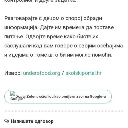
Разговарајте с децом о спорој обради
информација. Дајте им времена да поставе
питање. Одвојте време како бисте их
саслушали кад вам говоре о својим осећајима
и идејама о томе што би им могло помоћи.
Извор:
understood.org
/
skolskiportal.hr
Dodaj Zelenu učionicu kao omiljeni izvor na Google-u
Напишите одговор