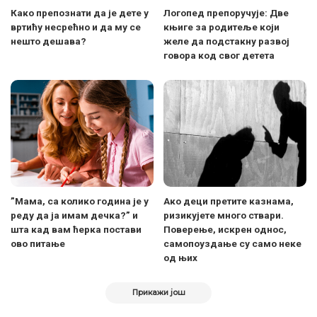
Како препознати да је дете у
Логопед препоручује: Две
вртићу несрећно и да му се
књиге за родитеље који
нешто дешава?
желе да подстакну развој
говора код свог детета
”Мама, са колико година је у
Ако деци претите казнама,
реду да ја имам дечка?” и
ризикујете много ствари.
шта кад вам ћерка постави
Поверење, искрен однос,
ово питање
самопоуздање су само неке
од њих
Прикажи још