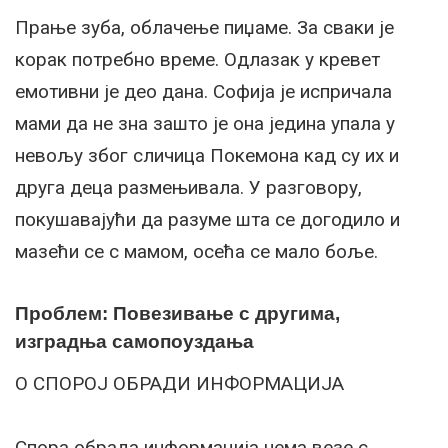
Прање зуба, облачење пиџаме. За сваки је
корак потребно време. Одлазак у кревет
емотивни је део дана. Софија је испричала
мами да не зна зашто је она једина упала у
невољу због сличица Покемона кад су их и
друга деца размењивала. У разговору,
покушавајући да разуме шта се догодило и
мазећи се с мамом, осећа се мало боље.
Проблем: Повезивање с другима,
изградња самопоуздања
О СПОРОЈ ОБРАДИ ИНФОРМАЦИЈА
Спора обрада информација нема везе с