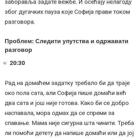
заборавља задате вежбе. И осећају нелагоду
због дугачких пауза које Софија прави током
разговора.
Проблем: Следити упутства и одржавати
разговор
20:30
Рад на домаћем задатку требало би да траје
око пола сата, али Софија пише домаћи већ
два сата и још није готова. Како би се добро
наспавала, мора одмах да се спреми за
спавање. Мама није сигурна шта чинити. Треба
ли помоћи детету да напише домаћи или да јој