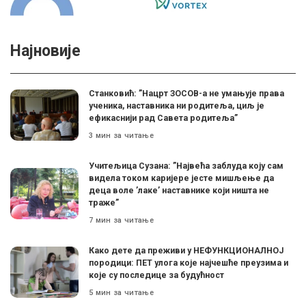
Најновије
Станковић: ”Нацрт ЗОСОВ-а не умањује права
ученика, наставника ни родитеља, циљ је
ефикаснији рад Савета родитеља”
3 мин за читање
Учитељица Сузана: ”Највећа заблуда коју сам
видела током каријере јесте мишљење да
деца воле ’лаке’ наставнике који ништа не
траже”
7 мин за читање
Како дете да преживи у НЕФУНКЦИОНАЛНОЈ
породици: ПЕТ улога које најчешће преузима и
које су последице за будућност
5 мин за читање