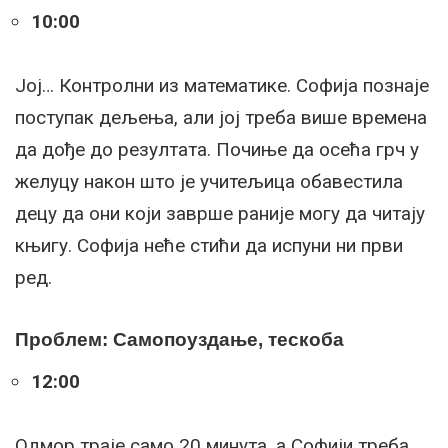
10:00
Јој… Контролни из математике. Софија познаје
поступак дељења, али јој треба више времена
да дође до резултата. Почиње да осећа грч у
желуцу након што је учитељица обавестила
децу да они који заврше раније могу да читају
књигу. Софија неће стићи да испуни ни први
ред.
Проблем: Самопоуздање, тескоба
12:00
Одмор траје само 20 минута, а Софији треба