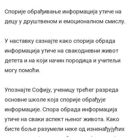
Спорије обрађивање информација утиче на
децу у друштвеном и емоционалном смислу.
У наставку сазнајте како спорија обрада
информација утиче на свакодневни живот
детета и на који начин породица и учитељи
могу помоћи.
Упознајте Софију, ученицу трећег разреда
основне школе која спорије обрађује
информације. Спора обрада информација
утиче на сваки аспект њеног живота. Како
бисте боље разумели неке од изненађујућих