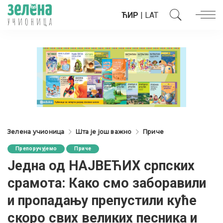
ЋИР
|
LAT
Зелена учионица
Шта је још важно
Приче
Препоручујемо
Приче
Једна од НАЈВЕЋИХ српских
срамота: Како смо заборавили
и пропадању препустили куће
скоро свих великих песника и