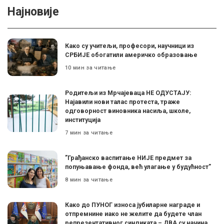
Најновије
Како су учитељи, професори, научници из
СРБИЈЕ обогатили америчко образовање
10 мин за читање
Родитељи из Мрчајеваца НЕ ОДУСТАЈУ:
Најавили нови талас протеста, траже
одговорност виновника насиља, школе,
институција
7 мин за читање
”Грађанско васпитање НИЈЕ предмет за
попуњавање фонда, већ улагање у будућност”
8 мин за читање
Како до ПУНОГ износа јубиларне награде и
отпремнине иако не желите да будете члан
репрезентативног синдиката – ДВА су начина