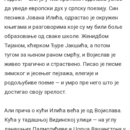
да уведе европски дух у српску поезију. Син
песника Јована Илића, одрастао је окружен
књигама и разговорима које су му били боље
образовање од сваке школе. Женидбом
Тијаном, кћерком Ђуре Јакшића, а потом
тугом за њеном раном смрћу, и Војислав је
живео трагично и страствено. Писао је песме
зимског и јесењег пејзажа, елегије и
родољубиве поеме — и умро пре него што је
достигао своју зрелост.
Али прича о кући Илића већа је од Војислава.
Кућа у тадашњој Видинској улици — на углу
данашњих Палмотићеве и Џорџа Вашингтона у