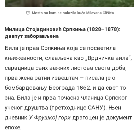
Mesto na kom se nalazila kuća Milovana Glišića
Милица Стојадиновић Српкиња (1828–1878):
двапут заборављена
Била је прва Српкиња која се посветила
књижевности, слављена као „Врдничка вила“,
сарадница свих важних листова свога доба,
прва жена ратни извештач — писала је о
бомбардовању Београда 1862. и да свет то
зна. Била је и прва почасна чланица Српског
ученог друштва (претходнице САНУ). Њен
дневник
У Фрушкој гори
драгоцен је документ
епохе.