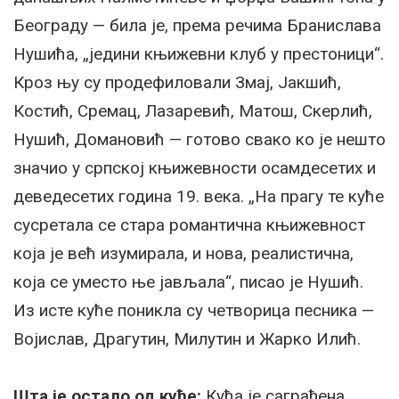
Београду — била је, према речима Бранислава
Нушића, „једини књижевни клуб у престоници“.
Кроз њу су продефиловали Змај, Јакшић,
Костић, Сремац, Лазаревић, Матош, Скерлић,
Нушић, Домановић — готово свако ко је нешто
значио у српској књижевности осамдесетих и
деведесетих година 19. века. „На прагу те куће
сусретала се стара романтична књижевност
која је већ изумирала, и нова, реалистична,
која се уместо ње јављала“, писао је Нушић.
Из исте куће поникла су четворица песника —
Војислав, Драгутин, Милутин и Жарко Илић.
Шта је остало од куће:
Кућа је саграђена