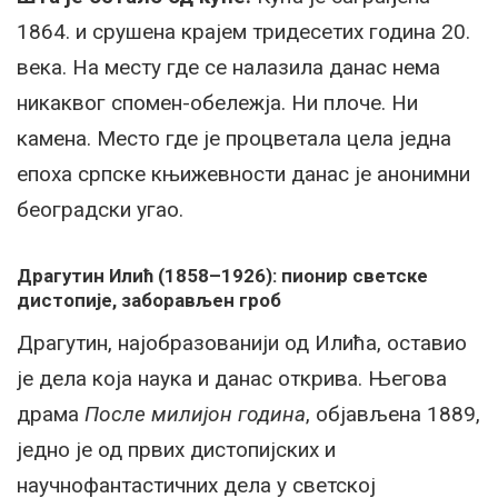
1864. и срушена крајем тридесетих година 20.
века. На месту где се налазила данас нема
никаквог спомен-обележја. Ни плоче. Ни
камена. Место где је процветала цела једна
епоха српске књижевности данас је анонимни
београдски угао.
Драгутин Илић (1858–1926): пионир светске
дистопије, заборављен гроб
Драгутин, најобразованији од Илића, оставио
је дела која наука и данас открива. Његова
драма
После милијон година
, објављена 1889,
једно је од првих дистопијских и
научнофантастичних дела у светској