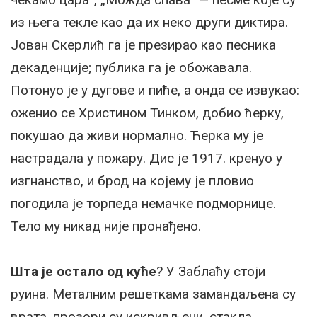
из њега текле као да их неко други диктира.
Јован Скерлић га је презирао као песника
декаденције; публика га је обожавала.
Потонуо је у дугове и пиће, а онда се извукао:
оженио се Христином Тинком, добио ћерку,
покушао да живи нормално. Ћерка му је
настрадала у пожару. Дис је 1917. кренуо у
изгнанство, и брод на којему је пловио
погодила је торпеда немачке подморнице.
Тело му никад није пронађено.
Шта је остало од куће
? У Заблаћу стоји
руина. Металним решеткама замандаљена су
врата, прозори су искривљени, стакла