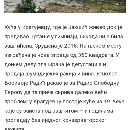
Кућа у Крагујевцу, где је Јакшић живео док је
предавао цртање у гимнизји, никада није била
заштићена. Срушена је 2018. На њеном месту
изграђена је нова зграда од 360 квадрата. У
доњем делу планирана је дегустација и
продаја шумадијских ракија и вина. Етнолог
Боривоје Радић рекао је за Радио Слободну
Европу да та прича скрива далеко већи
проблем: у Крагујевцу постоје куће из 19. века
које су заиста под заштитом — и годинама
пропадају без иједног конзерваторског
захвата.