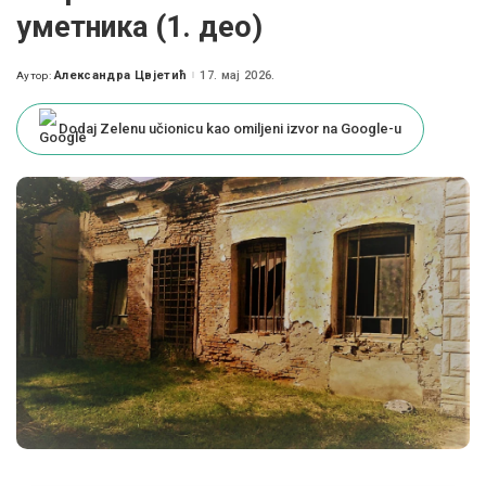
уметника (1. део)
Александра Цвјетић
17. мај 2026.
Аутор:
Posted
by
Dodaj Zelenu učionicu kao omiljeni izvor na Google-u