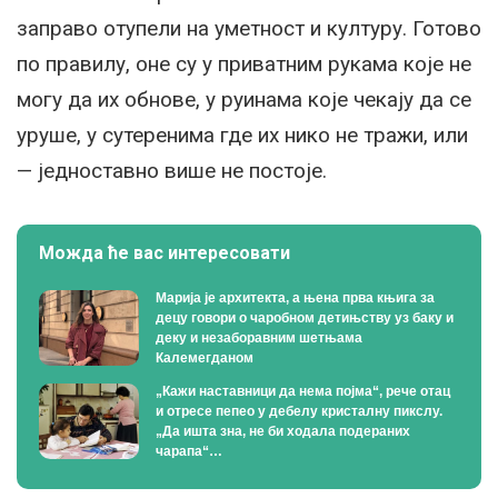
заправо отупели на уметност и културу. Готово
по правилу, оне су у приватним рукама које не
могу да их обнове, у руинама које чекају да се
уруше, у сутеренима где их нико не тражи, или
— једноставно више не постоје.
Можда ће вас интересовати
Марија је архитекта, а њена прва књига за
децу говори о чаробном детињству уз баку и
деку и незаборавним шетњама
Калемегданом
„Кажи наставници да нема појма“, рече отац
и отресе пепео у дебелу кристалну пикслу.
„Да ишта зна, не би ходала подераних
чарапа“…