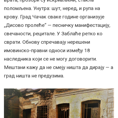
поломљена. Унутра: шут, неред, и рупа на
крову. Град Чачак сваке године организује
„Дисово пролеће“ — песничку манифестацију,
свечаности, рецитале. У Заблаће ретко ко
сврати. Обнову спречавају нерешени
имовинско-правни односи између 18
наследника који се не могу договорити.
Мештани кажу да не смеју ништа да дирају — а
град ништа не предузима.