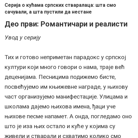
Серија о кућама српских стваралаца: шта смо
сачували, а шта пустили да нестане
Део први: Романтичари и реалисти
Увод у серију
Тих и готово неприметан парадокс у српској
култури који много говори о нама, траје већ
деценијама. Песницима подижемо бисте,
посвећујемо им књижевне награде, у њихову
част организујемо манифестације. Улицама и
школама дајемо њихова имена, ђаци уче
њихове песме напамет. А онда, погледамо оно
што је иза њих остало и куће у којима су
живели и стварали и схватимо колико смо