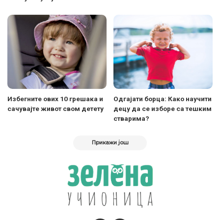
Избегните ових 10 грешака и
Одгајати борца: Како научити
сачувајте живот свом детету
децу да се изборе са тешким
стварима?
Прикажи још