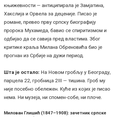
књижевности — антиципирала је Замјатина,
Хакслија и Орвела за деценије. Писао је
романе, превео прву српску биографију
пророка Мухамеда, бавио се спиритизмом и
одбијао да се савија пред властима. Због
критике краља Милана Обреновића био је
прогнан из Србије на дужи период.
Шта је остало:
На Новом гробљу у Београду,
парцела 22, гробница 2III — тишина. Гроб му
није посебно обележен. Куће из којих је писао
нема. Ни музеја, ни спомен-собе, ни плоче.
Милован Глишић (1847–1908): зачетник српске