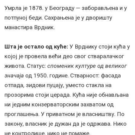
Умрла је 1878. у Београду — заборављена и у
потпуној беди. Сахрањена је у дворишту
манастира Врдник.
Шта је остало од куће:
У Врднику стоји кућа у
којој је провела већи део свог стваралачког
живота. Статус:
споменик културе од великог
значаја
од 1950. године. Стварност: фасада
отпада, зидови пуцају, уместо стакла на
прозорима стоји церада. Кућа није обнављана
ни једним конзерваторским захватом од
проглашења. У приватном је власништву. По
закону, власник је дужан да је одржава. Нико
не контролише, нико не помаже.