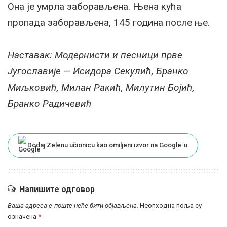
Она је умрла заборављена. Њена кућа
пропада заборављена, 145 година после ње.
Наставак: Модернисти и песници прве
Југославије — Исидора Секулић, Бранко
Миљковић, Милан Ракић, Милутин Бојић,
Бранко Радичевић
Dodaj Zelenu učionicu kao omiljeni izvor na Google-u
Напишите одговор
Ваша адреса е-поште неће бити објављена.
Неопходна поља су
означена
*