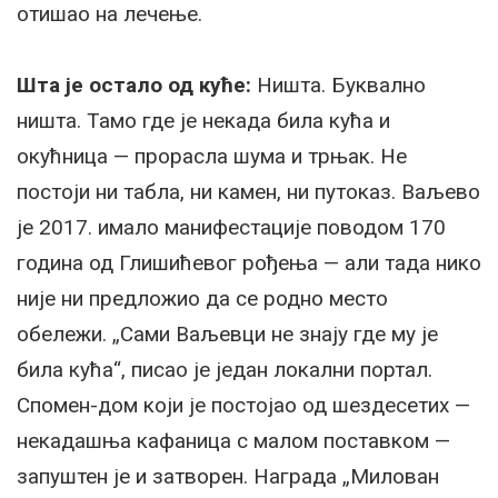
отишао на лечење.
Шта је остало од куће:
Ништа. Буквално
ништа. Тамо где је некада била кућа и
окућница — прорасла шума и трњак. Не
постоји ни табла, ни камен, ни путоказ. Ваљево
је 2017. имало манифестације поводом 170
година од Глишићевог рођења — али тада нико
није ни предложио да се родно место
обележи. „Сами Ваљевци не знају где му је
била кућа“, писао је један локални портал.
Спомен-дом који је постојао од шездесетих —
некадашња кафаница с малом поставком —
запуштен је и затворен. Награда „Милован