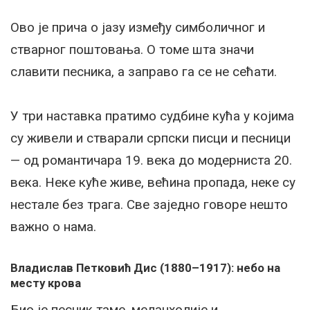
Ово је прича о јазу између симболичног и
стварног поштовања. О томе шта значи
славити песника, а заправо га се не сећати.
У три наставка пратимо судбине кућа у којима
су живели и стварали српски писци и песници
— од романтичара 19. века до модерниста 20.
века. Неке куће живе, већина пропада, неке су
нестале без трага. Све заједно говоре нешто
важно о нама.
Владислав Петковић Дис (1880–1917): небо на
месту крова
Био је песник таме, меланхолије и