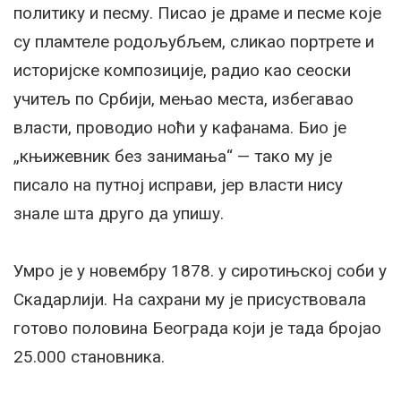
политику и песму. Писао је драме и песме које
су пламтеле родољубљем, сликао портрете и
историјске композиције, радио као сеоски
учитељ по Србији, мењао места, избегавао
власти, проводио ноћи у кафанама. Био је
„књижевник без занимања“ — тако му је
писало на путној исправи, јер власти нису
знале шта друго да упишу.
Умро је у новембру 1878. у сиротињској соби у
Скадарлији. На сахрани му је присуствовала
готово половина Београда који је тада бројао
25.000 становника.