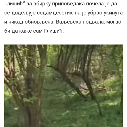
Глишић“ за збирку приповедака почела је да
се додељује седамдесетих, па је убрзо укинута
и никад обновљена. Ваљевска подвала, могао
би да каже сам Глишић.