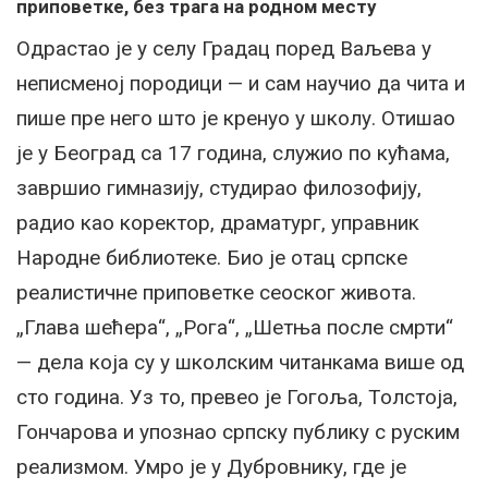
приповетке, без трага на родном месту
Одрастао је у селу Градац поред Ваљева у
неписменој породици — и сам научио да чита и
пише пре него што је кренуо у школу. Отишао
је у Београд са 17 година, служио по кућама,
завршио гимназију, студирао филозофију,
радио као коректор, драматург, управник
Народне библиотеке. Био је отац српске
реалистичне приповетке сеоског живота.
„Глава шећера“, „Рога“, „Шетња после смрти“
— дела која су у школским читанкама више од
сто година. Уз то, превео је Гогоља, Толстоја,
Гончарова и упознао српску публику с руским
реализмом. Умро је у Дубровнику, где је