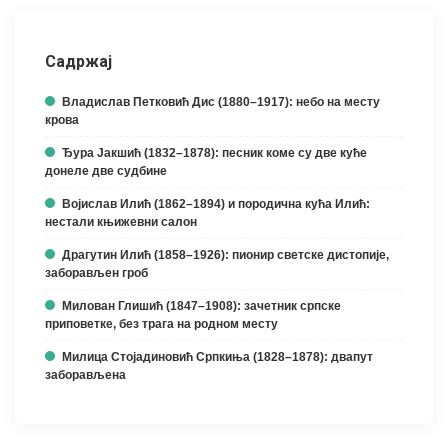
Садржај
Владислав Петковић Дис (1880–1917): небо на месту
крова
Ђура Јакшић (1832–1878): песник коме су две куће
донеле две судбине
Војислав Илић (1862–1894) и породична кућа Илић:
нестали књижевни салон
Драгутин Илић (1858–1926): пионир светске дистопије,
заборављен гроб
Милован Глишић (1847–1908): зачетник српске
приповетке, без трага на родном месту
Милица Стојадиновић Српкиња (1828–1878): двапут
заборављена