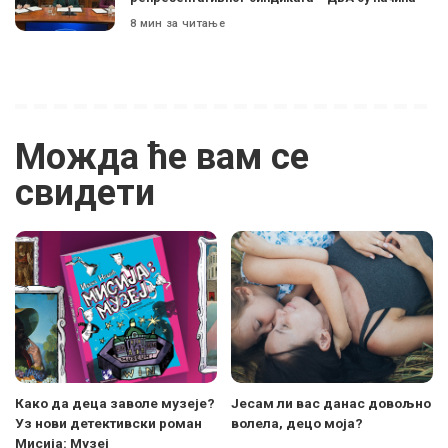
8 мин за читање
Можда ће вам се
свидети
Како да деца заволе музеје?
Јесам ли вас данас довољно
Уз нови детективски роман
волела, децо моја?
Мисија: Музеј