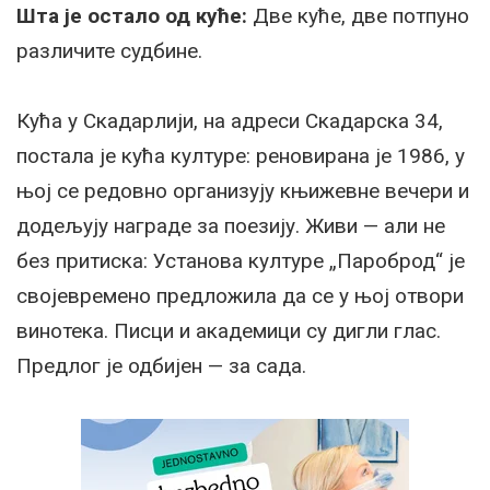
Шта је остало од куће:
Две куће, две потпуно
различите судбине.
Кућа у Скадарлији, на адреси Скадарска 34,
постала је кућа културе: реновирана је 1986, у
њој се редовно организују књижевне вечери и
додељују награде за поезију. Живи — али не
без притиска: Установа културе „Пароброд“ је
својевремено предложила да се у њој отвори
винотека. Писци и академици су дигли глас.
Предлог је одбијен — за сада.