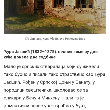
Zablaće, Kuća Vladislava Petkovića Disa
Ђура Јакшић (1832–1878): песник коме су две
куће донеле две судбине
Мало је српских стваралаца који су живели
тако бурно и писали тако страствено као Ђура
Јакшић. Рођен у Српској Црњи у Банату, у
породици свештеника, школовао се за
сликара у Бечу и Минхену — али га је
романтични занос увек враћао у бунт,