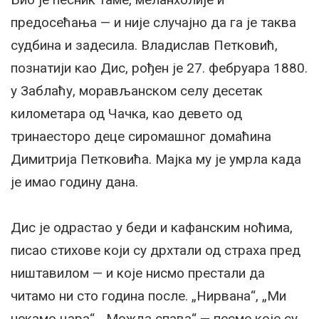
предосећања — и није случајно да га је таква
судбина и задесила. Владислав Петковић,
познатији као Дис, рођен је 27. фебруара 1880.
у Заблаћу, морављанском селу десетак
километара од Чачка, као девето од
тринаесторо деце сиромашног домаћина
Димитрија Петковића. Мајка му је умрла када
је имао годину дана.
Дис је одрастао у беди и кафанским ноћима,
писао стихове који су дрхтали од страха пред
ништавилом — и које нисмо престали да
читамо ни сто година после. „Нирвана“, „Ми
чекамо цара“, „Можда спава“ — песме које су