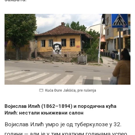
Kuća Đure Jakšića, pre rušenja
Војислав Илић (1862–1894) и породична кућа
Илић: нестали књижевни салон
Војислав Илић умро је од туберкулозе у 32.
години — али је у тим кратким годинама успео