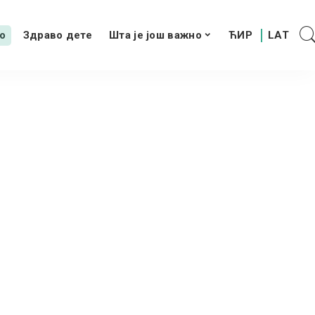
о
Здраво дете
Шта је још важно