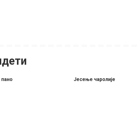
идети
 пано
Јесење чаролије