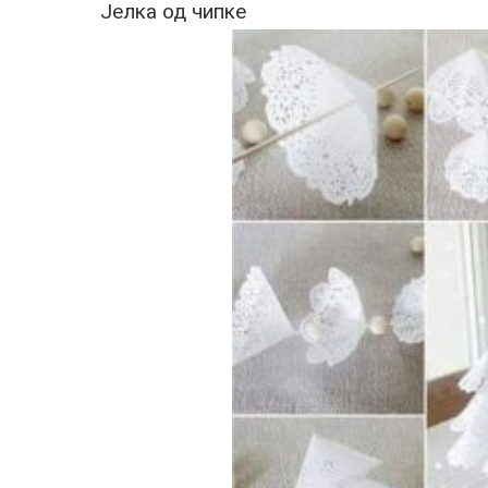
Јелка од чипке