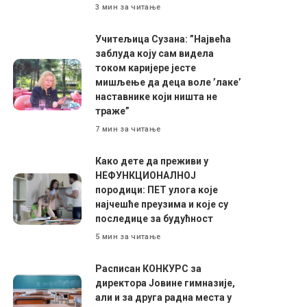
3 мин за читање
Учитељица Сузана: ”Највећа
заблуда коју сам видела
током каријере јесте
мишљење да деца воле ’лаке’
наставнике који ништа не
траже”
7 мин за читање
Како дете да преживи у
НЕФУНКЦИОНАЛНОЈ
породици: ПЕТ улога које
најчешће преузима и које су
последице за будућност
5 мин за читање
Расписан КОНКУРС за
директора Јовине гимназије,
али и за друга радна места у