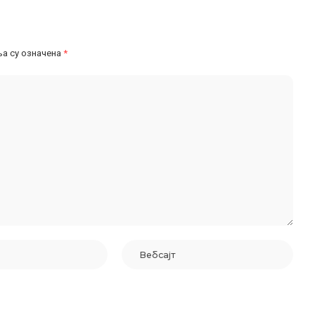
а су означена
*