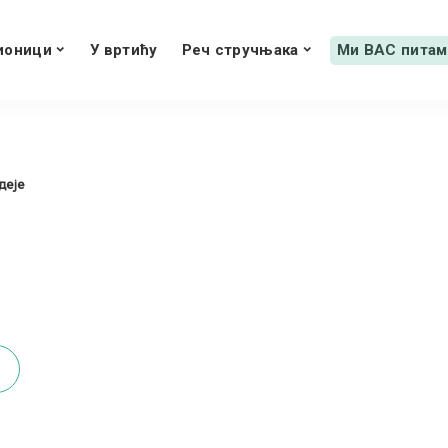
ионици
У вртићу
Реч стручњака
Ми ВАС питам
деје