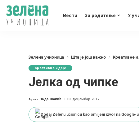
Вести
За родитеље
У уч
Зелена учионица
Шта је још важно
Креативне и
Креативне идеје
Јелка од чипке
Нада Шакић
10. децембар 2017.
Аутор:
Posted
by
Dodaj Zelenu učionicu kao omiljeni izvor na Google-u