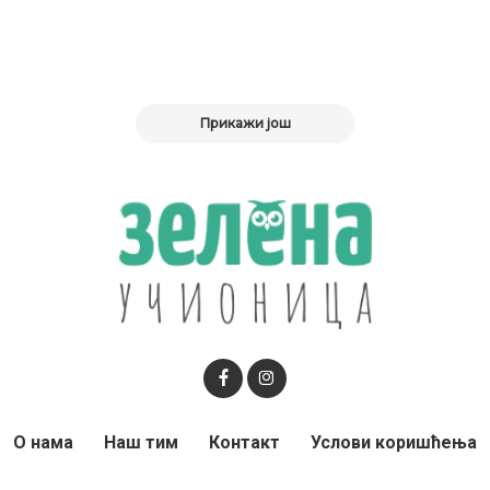
Прикажи још
О нама
Наш тим
Контакт
Услови коришћења