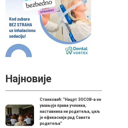
Најновије
Станковић: ”Нацрт ЗОСОВ-а не
умањује права ученика,
наставника ни родитеља, циљ
је ефикаснији рад Савета
родитеља”