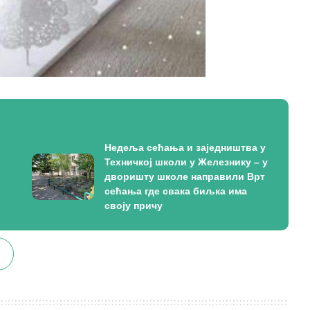
Недеља сећања и заједништва у
Техничкој школи у Железнику – у
дворишту школе направили Врт
сећања где свака биљка има
своју причу