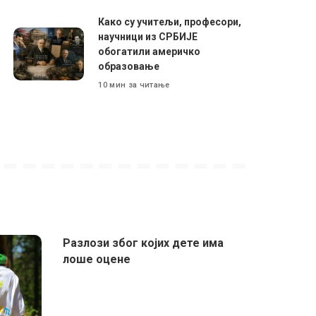
Како су учитељи, професори,
научници из СРБИЈЕ
обогатили америчко
образовање
10 мин за читање
Разлози због којих дете има
лоше оцене