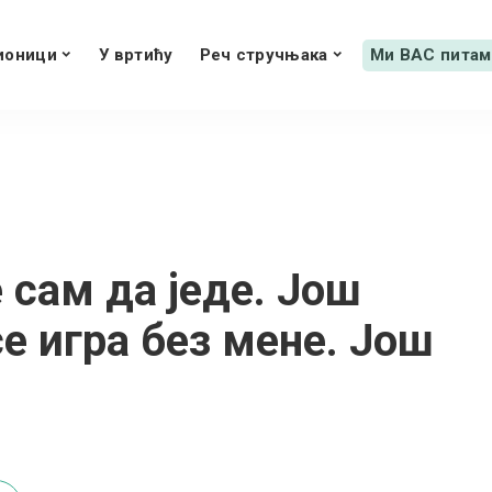
ионици
У вртићу
Реч стручњака
Ми ВАС питам
 сам да једе. Још
е игра без мене. Још