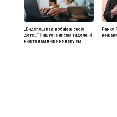
„Видећеш кад добијеш своје
Ранко 
дете…” Ништа ја нисам видела. И
решава
ништа вам више не верујем