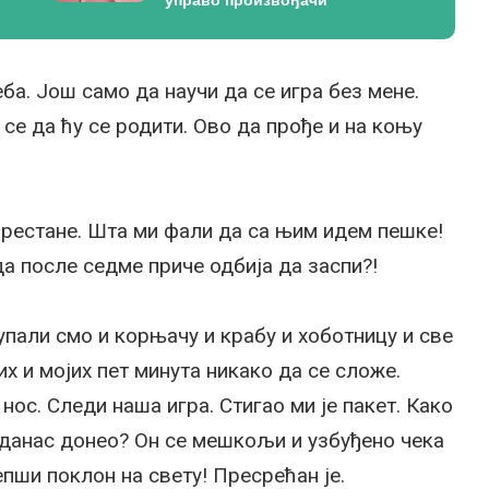
еба. Још само да научи да се игра без мене.
 се да ћу се родити. Ово да прође и на коњу
 престане. Шта ми фали да са њим идем пешке!
а после седме приче одбија да заспи?!
упали смо и корњачу и крабу и хоботницу и све
их и мојих пет минута никако да се сложе.
нос. Следи наша игра. Стигао ми је пакет. Како
р данас донео? Он се мешкољи и узбуђено чека
лепши поклон на свету! Пресрећан је.