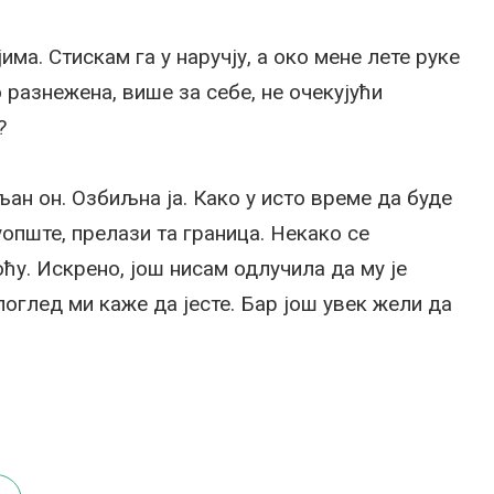
а. Стискам га у наручју, а око мене лете руке
о разнежена, више за себе, не очекујући
?
ан он. Озбиљна ја. Како у исто време да буде
уопште, прелази та граница. Некако се
оћу. Искрено, још нисам одлучила да му је
оглед ми каже да јесте. Бар још увек жели да