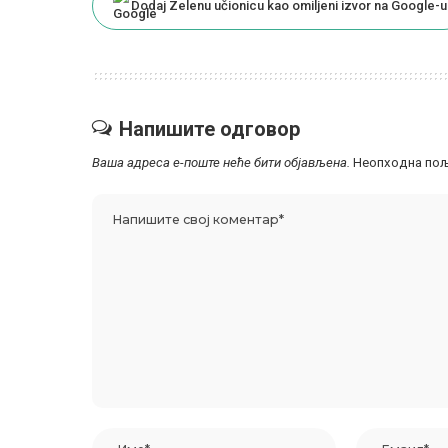
Dodaj Zelenu učionicu kao omiljeni izvor na Google-u
Напишите одговор
Ваша адреса е-поште неће бити објављена.
Неопходна пољ