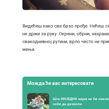
Видећеш како све брзо прође. Нећеш се
не држи за руку. Окрени, обрни, нахрани,
свакодневној рутини, врло често не при
мења.
Можда ће вас интересовати
Шта НИЈЕДНА мајка не би смела
себи да дозволи