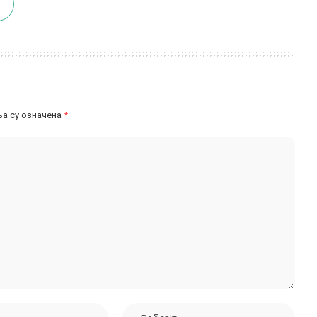
а су означена
*