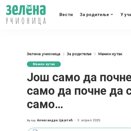
Вести
За родитеље
У уч
Зелена учионица
За родитеље
Мамин кутак
Мамин кутак
Још само да почне
само да почне да с
само…
Александра Цвјетић
3. април 2025.
Аутор:
Posted
by