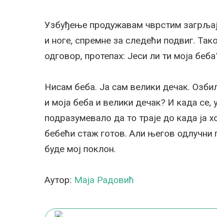
Узбуђење продужавам чврстим загрљајим
и ноге, спремне за следећи подвиг. Так
одговор, протепах: Јеси ли ти моја беба
Нисам беба. Ја сам велики дечак. Озбиљ
и моја беба и велики дечак? И када се, 
подразумевало да то траје до када ја х
бебећи стаж готов. Али његов одлучни п
буде мој поклон.
Аутор:
Маја Радовић