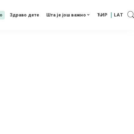
о
Здраво дете
Шта је још важно