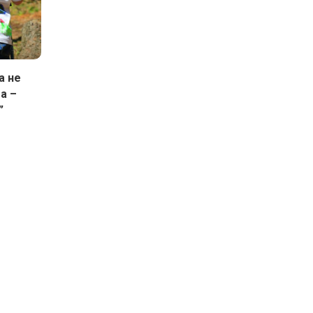
а не
а –
”