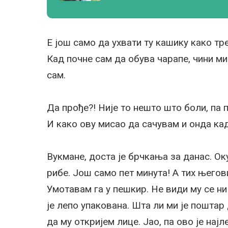
Е још само да ухвати ту кашику како тр
Кад почне сам да обува чарапе, чини ми
сам.
Да прође?! Није то нешто што боли, па
И како ову мисао да сачувам и онда кад
Вукмане, доста је брчкања за данас. Ок
рибе. Још само пет минута! А тих његов
Умотавам га у пешкир. Не види му се ни 
је лепо упакована. Шта ли ми је пошта
да му откријем лице. Јао, па ово је нај