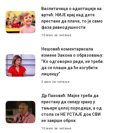
Васпитачица о адаптацији на
вртић: НИЈЕ крај кад дете
престане да плаче, то је само
фаза равнодушности
10 мин за читање
Нешовић коментарисала
измене Закона о образовању:
”Ко одговорно ради, не треба
да се плаши да ће изгубити
лиценцу”
3 мин за читање
Др Пановић: Мајке треба да
престану да сипају храну у
тањире целој породици, а од
стола се НЕ УСТАЈЕ док СВИ
не заврше оброк
10 мин за читање