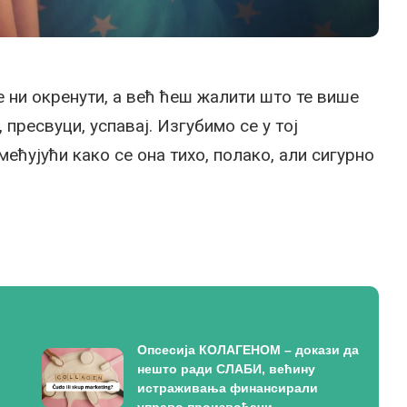
 ни окренути, а већ ћеш жалити што те више
 пресвуци, успавај. Изгубимо се у тој
мећујући како се она тихо, полако, али сигурно
Опсесија КОЛАГЕНОМ – докази да
нешто ради СЛАБИ, већину
истраживања финансирали
управо произвођачи