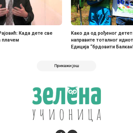
Рајовић: Када дете све
Kако да од рођеног детет
 плачем
направите тоталног идиот
Едиција “брдовити Балкан
Прикажи још