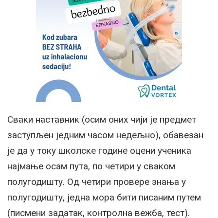
Сваки наставник (осим оних чији је предмет
заступљен једним часом недељно), обавезан
је да у току школске године оцени ученика
најмање осам пута, по четири у сваком
полугодишту. Од четири провере знања у
полугодишту, једна мора бити писаним путем
(писмени задатак, контролна вежба, тест).