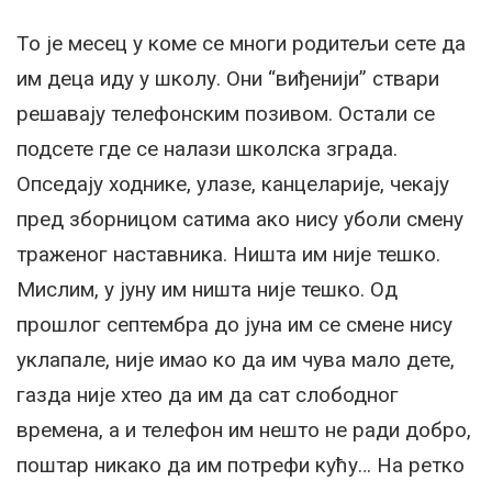
То је месец у коме се многи родитељи сете да
им деца иду у школу. Они “виђенији” ствари
решавају телефонским позивом. Остали се
подсете где се налази школска зграда.
Опседају ходнике, улазе, канцеларије, чекају
пред зборницом сатима ако нису уболи смену
траженог наставника. Ништа им није тешко.
Мислим, у јуну им ништа није тешко. Од
прошлог септембра до јуна им се смене нису
уклапале, није имао ко да им чува мало дете,
газда није хтео да им да сат слободног
времена, а и телефон им нешто не ради добро,
поштар никако да им потрефи кућу… На ретко