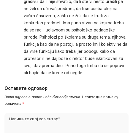
gradivu, da li nije shvatilo, da li ste vi nešto uradili pa
ne želi da uči vaš predmet, da li se oseća okej na
vašim časovima, zašto ne želi da se trudi za
konkretan predmet. Ima puno stvari na kojima treba
da se radi i uglavnom su psihološko-pedagoške
prirode. Psiholozi po školama su druga tema, njihova
funkcija kao da ne postoji, a prosto im i kolektiv ne da
da vrše funkciju kako treba, jer pobogu kako da
profesor ili ne daj bože direktor bude iskritikovan za
svoj stav prema deci. Puno toga treba da se popravi
ali hajde da se krene od negde.
Оставите одговор
Ваша адреса е-поште неће бити објављена.
Неопходна поља су
означена
*