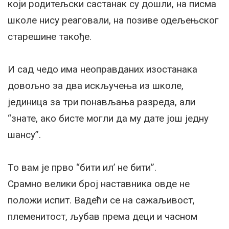
који родитељски састанак су дошли, на писма
школе нису реаговали, на позиве одељењског
старешине такође.
И сад чедо има неоправданих изостанака
довољно за два искључења из школе,
јединица за три понављања разреда, али
“знате, ако бисте могли да му дате још једну
шансу”.
То вам је прво “бити ил’ не бити”.
Срамно велики број наставника овде не
положи испит. Вадећи се на сажаљивост,
племенитост, љубав према деци и часном