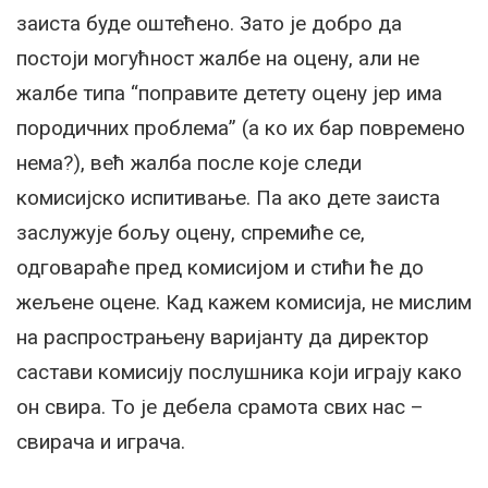
заиста буде оштећено. Зато је добро да
постоји могућност жалбе на оцену, али не
жалбе типа “поправите детету оцену јер има
породичних проблема” (а ко их бар повремено
нема?), већ жалба после које следи
комисијско испитивање. Па ако дете заиста
заслужује бољу оцену, спремиће се,
одговараће пред комисијом и стићи ће до
жељене оцене. Кад кажем комисија, не мислим
на распрострањену варијанту да директор
састави комисију послушника који играју како
он свира. То је дебела срамота свих нас –
свирача и играча.