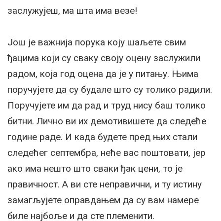
заслужујеш, ма шта има везе!
Још је важнија порука коју шаљете свим
ђацима који су сваку своју оцену заслужили
радом, која год оцена да је у питању. Њима
поручујете да су будале што су толико радили.
Поручујете им да рад и труд нису баш толико
битни. Лично ви их демотивишете да следеће
године раде. И када будете пред њих стали
следећег септембра, неће вас поштовати, јер
ако има нешто што сваки ђак цени, то је
правичност. А ви сте неправични, и ту истину
замагљујете оправдањем да су вам намере
биле најбоље и да сте племенити.