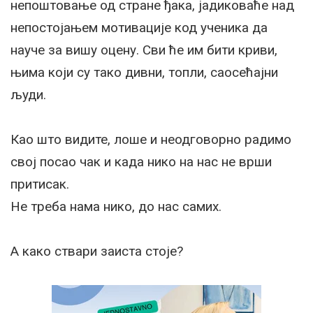
непоштовање од стране ђака, јадиковаће над
непостојањем мотивације код ученика да
науче за вишу оцену. Сви ће им бити криви,
њима који су тако дивни, топли, саосећајни
људи.
Као што видите, лоше и неодговорно радимо
свој посао чак и када нико на нас не врши
притисак.
Не треба нама нико, до нас самих.
А како ствари заиста стоје?