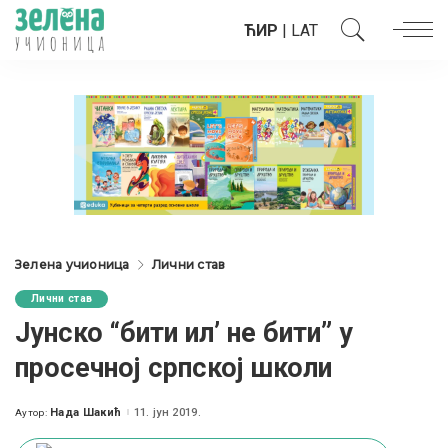
ЋИР
|
LAT
Зелена учионица
Лични став
Лични став
Jунско “бити ил’ не бити” у
просечној српској школи
Нада Шакић
11. јун 2019.
Аутор:
Posted
by