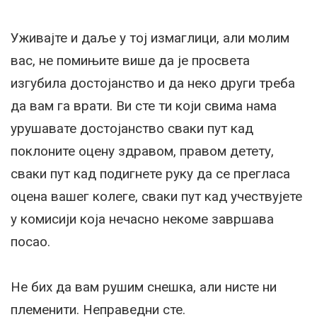
Уживајте и даље у тој измаглици, али молим
вас, не помињите више да је просвета
изгубила достојанство и да неко други треба
да вам га врати. Ви сте ти који свима нама
урушавате достојанство сваки пут кад
поклоните оцену здравом, правом детету,
сваки пут кад подигнете руку да се прегласа
оцена вашег колеге, сваки пут кад учествујете
у комисији која нечасно некоме завршава
посао.
Не бих да вам рушим снешка, али нисте ни
племенити. Неправедни сте.