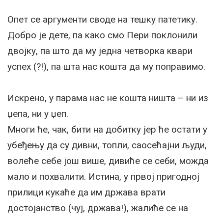
Опет се аргументи своде на тешку патетику.
Добро је дете, па како смо Пери поклонили
двојку, па што да му једна четворка квари
успех (?!), па шта нас кошта да му поправимо.
Искрено, у парама нас не кошта ништа – ни из
џепа, ни у џеп.
Многи ће, чак, бити на добитку јер ће остати у
убеђењу да су дивни, топли, саосећајни људи,
волеће себе још више, дивиће се себи, можда
мало и похвалити. Истина, у првој пригодној
прилици кукаће да им држава врати
достојанство (чуј, држава!), жалиће се на