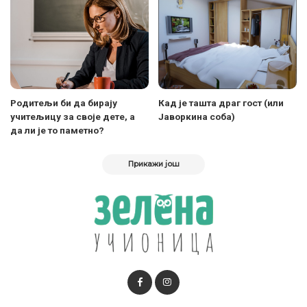
Родитељи би да бирају
Кад је ташта драг гост (или
учитељицу за своје дете, а
Јаворкина соба)
да ли је то паметно?
Прикажи још