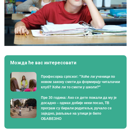
Можда ће вас интересовати
Професорка српског: ”Хоће ли ученици по
новом закону смети да формирају читалачки
клуб? Хоће ли то смети у школи?”
Пре 30 година: Ако се дете пожали да му је
досадно – одмах добије неки посао, ТВ
програм су бирали родитељи, ручало се
заједно, јављање на улици је било
ОБАВЕЗНО