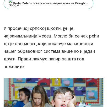
Dodaj Zelenu učionicu kao omiljeni izvor na Google-u
У просечној српској школи, јун је
најзанимљивији месец. Могло би се чак рећи
да је ово месец који показује мањкавости
нашег образовног система више но и један
други. Прави лакмус папир за шта год
пожелите.