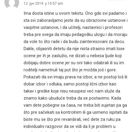
12. јун 2019. у 10:57 am
Ima dosta istine u ovom tekstu. Ono gde svi padamo i
sta svi zaboravljamo jeste da su obrazovne ustanove i
vaspitne ustanove, i da učitelji, nastavnici i profesori
treba pre svega da imaju pedagošku ulogu i da moraju
da vole to što rade i da budu zainteresovani za decu.
Dakle, objasniti detetu da nije nista strasno imati lose
ocene jer ih je zaslužio, ne dizati u nebesa ljude koji
dobijaju dobre ocene jer su oni tako odabrali ili su im
roditelji nametnuli taj put što je možda još i gore.
Pokazati da svi imaju prava na izbor, a ne postoji loš ili
dobar izbor i odluka, samo postoji lični izbor kao
takav i greške koje nisu neuspesi već nam služe da
znamo kako ubuduće treba da se postavimo. Kada
vam dete pobegne sa časa, ne treba biti sujetan pa ga
što pre sačekati sa kontrolnim ili ga usmeno ispitati da
biste mu se što pre revanširali, već dete za ruku pa
individualni razgovor da se vidi da li je problem u