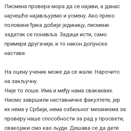
Писмена провера мора да се најави, а данас
најчешће најављујемо и усмену. Ако преко
половине ђака добије јединицу, писмени
задатак се понавља. Задаци исти, само
примери другачији, и то након допунске
наставе.
На оцену ученик може да се жали. Нарочито
на закључну.
Није то лоше. Има и међу нама свакаквих.
Нисмо завршили наставничке факултете, јер
их нема у Србији, нема озбиљног механизма за
проверу наше способности за рад у просвети,
свакојаки смо као људи. Дешава се да дете