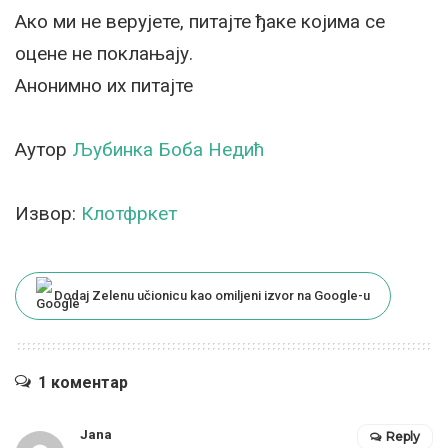
Ако ми не верујете, питајте ђаке којима се
оцене не поклањају.
Анонимно их питајте
Аутор
Љубинка Боба Недић
Извор:
Клотфркет
Dodaj Zelenu učionicu kao omiljeni izvor na Google-u
1 коментар
Jana
Reply