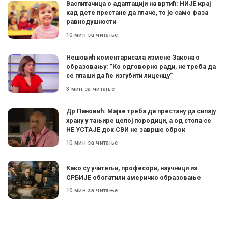
Васпитачица о адаптацији на вртић: НИЈЕ крај
кад дете престане да плаче, то је само фаза
равнодушности
10 мин за читање
Нешовић коментарисала измене Закона о
образовању: ”Ко одговорно ради, не треба да
се плаши да ће изгубити лиценцу”
3 мин за читање
Др Пановић: Мајке треба да престану да сипају
храну у тањире целој породици, а од стола се
НЕ УСТАЈЕ док СВИ не заврше оброк
10 мин за читање
Како су учитељи, професори, научници из
СРБИЈЕ обогатили америчко образовање
10 мин за читање