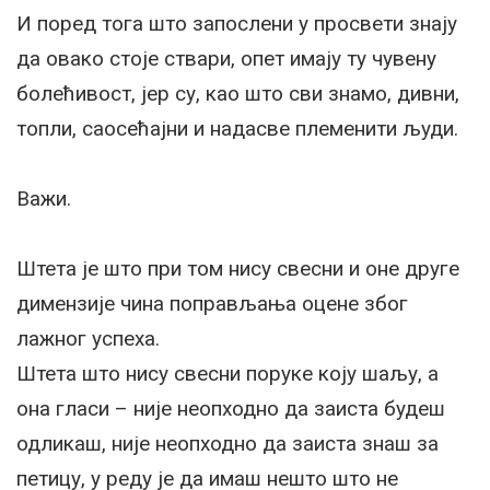
И поред тога што запослени у просвети знају
да овако стоје ствари, опет имају ту чувену
болећивост, јер су, као што сви знамо, дивни,
топли, саосећајни и надасве племенити људи.
Важи.
Штета је што при том нису свесни и оне друге
димензије чина поправљања оцене због
лажног успеха.
Штета што нису свесни поруке коју шаљу, а
она гласи – није неопходно да заиста будеш
одликаш, није неопходно да заиста знаш за
петицу, у реду је да имаш нешто што не