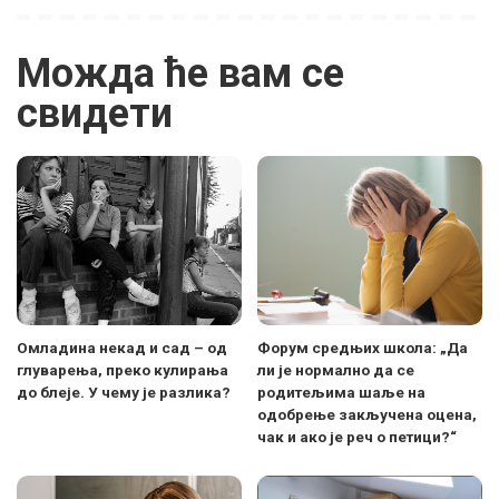
Можда ће вам се
свидети
Омладина некад и сад – од
Форум средњих школа: „Да
глуварења, преко кулирања
ли је нормално да се
до блеје. У чему је разлика?
родитељима шаље на
одобрење закључена оцена,
чак и ако је реч о петици?“