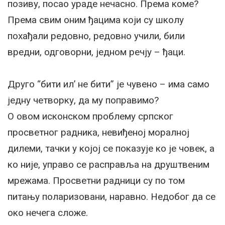
позиву, посао ураде нечасно. Према коме?
Према свим оним ђацима који су школу
похађали редовно, редовно учили, били
вредни, одговорни, једном речју – ђаци.
Друго “бити ил’ не бити” је чувено – има само
једну четворку, да му поправимо?
О овом исконском проблему српског
просветног радника, невиђеној моралној
дилеми, тачки у којој се показује ко је човек, а
ко није, управо се расправља на друштвеним
мрежама. Просветни радници су по том
питању поларизовани, наравно. Недобог да се
око нечега сложе.