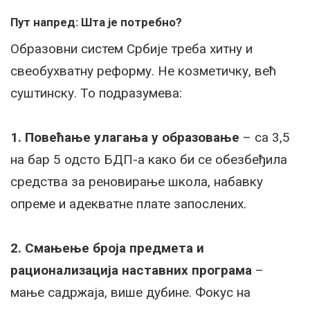
Пут напред: Шта је потребно?
Образовни систем Србије треба хитну и
свеобухватну реформу. Не козметичку, већ
суштинску. То подразумева:
1. Повећање улагања у образовање
– са 3,5
на бар 5 одсто БДП-а како би се обезбеђила
средства за реновирање школа, набавку
опреме и адекватне плате запослених.
2. Смањење броја предмета и
рационализација наставних програма
–
мање садржаја, више дубине. Фокус на