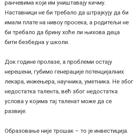
ранчевима који им уништавају кичму.
Наставници не би требало да штрајкују да би
имали плате на нивоу просека, а родитељи не
би требало да брину хоће ли њихова деца
бити безбедна у школи.
Док године пролазе, а проблеми остају
нерешени, губимо генерације потенцијалних
лекара, инжењера, научника, уметника. Не због
недостатка талента, већ због недостатка
услова у којима тај таленат може да се
развије.
Образовање није трошак – то је инвестиција.