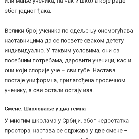
или мање ученика, па чак и школа које раде
због једног ђака.
Велики број ученика по одељењу онемогућава
наставницима да се посвете сваком детету
индивидуално. У таквим условима, они са
посебним потребама, даровити ученици, као и
они који спорије уче – сви губе. Настава
постаје униформна, прилагођена просечном
ученику, а сви остали остају иза.
Смене: Школовање у два темпа
У многим школама у Србији, због недостатка
простора, настава се одржава у две смене –