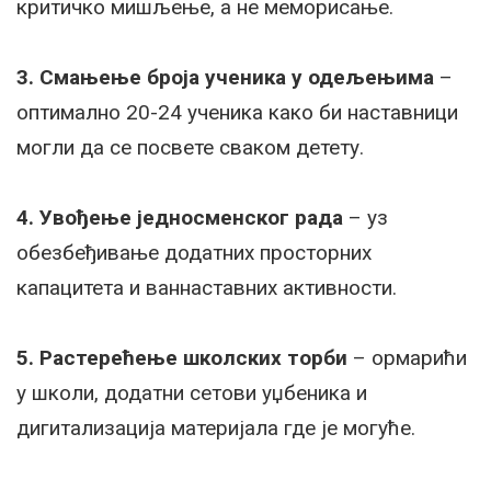
критичко мишљење, а не меморисање.
3. Смањење броја ученика у одељењима
–
оптимално 20-24 ученика како би наставници
могли да се посвете сваком детету.
4. Увођење једносменског рада
– уз
обезбеђивање додатних просторних
капацитета и ваннаставних активности.
5. Растерећење школских торби
– ормарићи
у школи, додатни сетови уџбеника и
дигитализација материјала где је могуће.