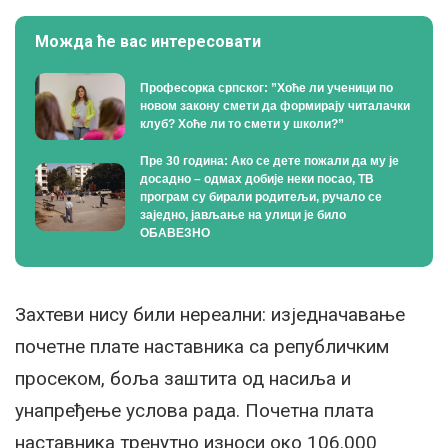
Можда ће вас интересовати
Професорка српског: ”Хоће ли ученици по
новом закону смети да формирају читалачки
клуб? Хоће ли то смети у школи?”
Пре 30 година: Ако се дете пожали да му је
досадно – одмах добије неки посао, ТВ
програм су бирали родитељи, ручало се
заједно, јављање на улици је било
ОБАВЕЗНО
Захтеви нису били нереални: изједначавање
почетне плате наставника са републичким
просеком, боља заштита од насиља и
унапређење услова рада. Почетна плата
наставника тренутно износи око 106.000