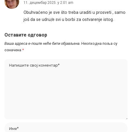
11. децембар 2025. у 2:01 am
Obuhvaćeno je sve što treba uraditi u prosveti , samo
još da se udruẓ̌e svi u borbi za ostvarenje istog.
Оставите одговор
Ваша адреса е-поште неће бити објављена.
Неопходна поља су
означена
*