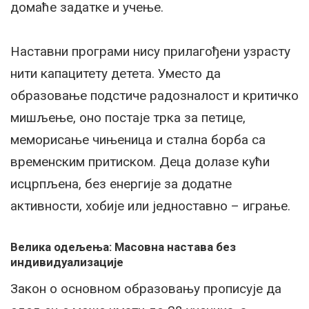
домаће задатке и учење.
Наставни програми нису прилагођени узрасту
нити капацитету детета. Уместо да
образовање подстиче радозналост и критичко
мишљење, оно постаје трка за петице,
меморисање чињеница и стална борба са
временским притиском. Деца долазе кући
исцрпљена, без енергије за додатне
активности, хобије или једноставно – играње.
Велика одељења: Масовна настава без
индивидуализације
Закон о основном образовању прописује да