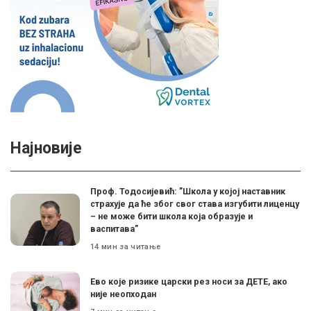
Најновије
Проф. Тодосијевић: ”Школа у којој наставник
страхује да ће због свог става изгубити лиценцу
– не може бити школа која образује и
васпитава”
14 мин за читање
Ево које ризике царски рез носи за ДЕТЕ, ако
није неопходан