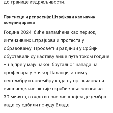
до границе издржљивости.
Притисци и репресија: Штрајкови као начин
комуницирања
Година 2024. биће запамћена као период
интензивних штрајкова и протеста у
образовању. Просветни радници у Србији
обуставили су наставу више пута током године
– најпре у мају након бруталног напада на
професора у Бачкој Паланци, затим у
септембру и новембру када су организовали
вишенедељне акције скраћивања часова на
30 минута, а онда и поновно крајем децембра
када су одбили понуду Владе.