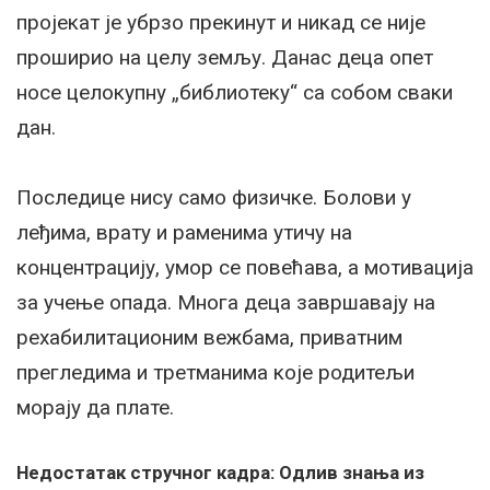
пројекат је убрзо прекинут и никад се није
проширио на целу земљу. Данас деца опет
носе целокупну „библиотеку“ са собом сваки
дан.
Последице нису само физичке. Болови у
леђима, врату и раменима утичу на
концентрацију, умор се повећава, а мотивација
за учење опада. Многа деца завршавају на
рехабилитационим вежбама, приватним
прегледима и третманима које родитељи
морају да плате.
Недостатак стручног кадра: Одлив знања из