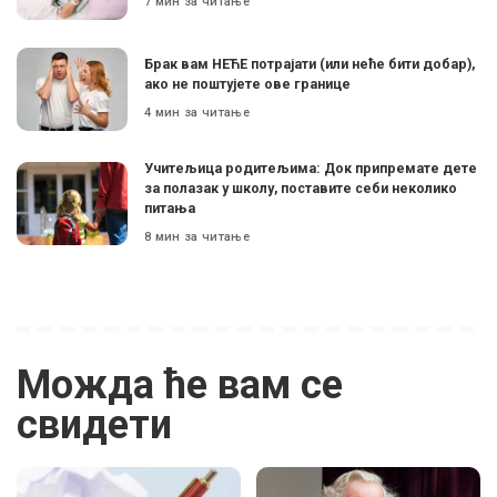
7 мин за читање
Брак вам НЕЋЕ потрајати (или неће бити добар),
ако не поштујете ове границе
4 мин за читање
Учитељица родитељима: Док припремате дете
за полазак у школу, поставите себи неколико
питања
8 мин за читање
Можда ће вам се
свидети