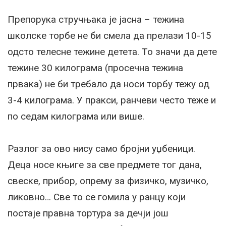
Препорука стручњака је јасна – тежина
школске торбе не би смела да прелази 10-15
одсто телесне тежине детета. То значи да дете
тежине 30 килограма (просечна тежина
првака) не би требало да носи торбу тежу од
3-4 килограма. У пракси, ранчеви често теже и
по седам килограма или више.
Разлог за ово нису само бројни уџбеници.
Деца носе књиге за све предмете тог дана,
свеске, прибор, опрему за физичко, музичко,
ликовно… Све то се гомила у ранцу који
постаје правна тортура за дечји још