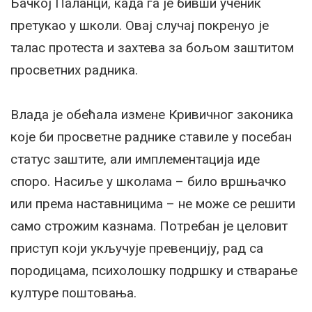
Бачкој Паланци, када га је бивши ученик
претукао у школи. Овај случај покренуо је
талас протеста и захтева за бољом заштитом
просветних радника.
Влада је обећала измене Кривичног законика
које би просветне раднике ставиле у посебан
статус заштите, али имплементација иде
споро. Насиље у школама – било вршњачко
или према наставницима – не може се решити
само строжим казнама. Потребан је целовит
приступ који укључује превенцију, рад са
породицама, психолошку подршку и стварање
културе поштовања.