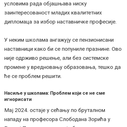
условима рада објашњава ниску
заинтересованост младих квалитетних
дипломаца за избор наставничке професије.
У неким школама ангажују се пензионисани
наставници како би се попуниле празнине. Ово
није одрживо решење, али без системске
промене у вредновању образовања, тешко да
ће се проблем решити.
Насиље у школама: Проблем који се не сме
игнорисати
Мај 2024. остаје у сећању по бруталном
нападу на професора Слободана Зорића у