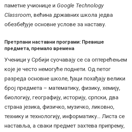
паметне учионице и
Google Technology
Classroom
, већина државних школа једва
обезбеђује основне услове за наставу.
Претрпани наставни програми: Превише
предмета, премало времена
Ученици у Србији суочавају се са оптерећењем
које је често немогуће поднети. Од петог
разреда основне школе, ђаци похађају велики
број предмета – математику, физику, хемију,
биологију, географију, историју, српски, два
страна језика, физичко, музичко, ликовно,
технику и технологију, информатику… Листа се
наставља, а сваки предмет захтева припрему,