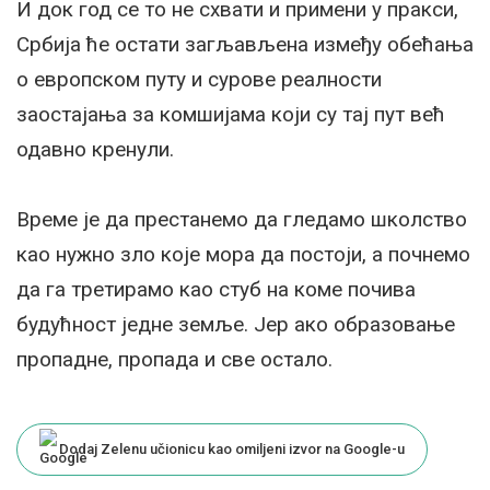
И док год се то не схвати и примени у пракси,
Србија ће остати загљављена између обећања
о европском путу и сурове реалности
заостајања за комшијама који су тај пут већ
одавно кренули.
Време је да престанемо да гледамо школство
као нужно зло које мора да постоји, а почнемо
да га третирамо као стуб на коме почива
будућност једне земље. Јер ако образовање
пропадне, пропада и све остало.
Dodaj Zelenu učionicu kao omiljeni izvor na Google-u