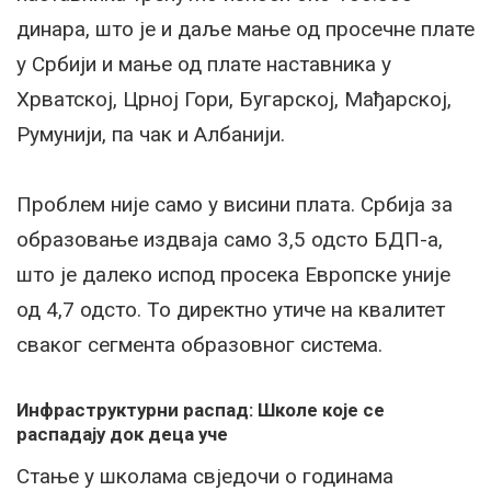
динара, што је и даље мање од просечне плате
у Србији и мање од плате наставника у
Хрватској, Црној Гори, Бугарској, Мађарској,
Румунији, па чак и Албанији.
Проблем није само у висини плата. Србија за
образовање издваја само 3,5 одсто БДП-а,
што је далеко испод просека Европске уније
од 4,7 одсто. То директно утиче на квалитет
сваког сегмента образовног система.
Инфраструктурни распад: Школе које се
распадају док деца уче
Стање у школама свједочи о годинама