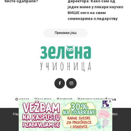
бисте одабрали?
директора: Kако сам од
једне маме у пекари научио
ВИШЕ него на свим
семинарима о лидерству
Прикажи још
О нама
Наш тим
Контакт
Услови коришћења
×
Наш вебсајт користи колачиће да побољша ваше искуство.
Прихватам
За питања или предлоге о пословној сарадњи можете