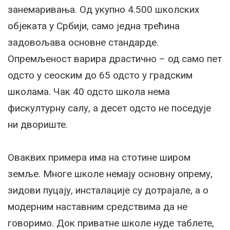
занемаривања. Од укупно 4.500 школских
објеката у Србији, само једна трећина
задовољава основне стандарде.
Опремљеност варира драстично – од само пет
одсто у сеоским до 65 одсто у градским
школама. Чак 40 одсто школа нема
фискултурну салу, а десет одсто не поседује
ни двориште.
Оваквих примера има на стотине широм
земље. Многе школе немају основну опрему,
зидови пуцају, инсталације су дотрајале, а о
модерним наставним средствима да не
говоримо. Док приватне школе нуде таблете,