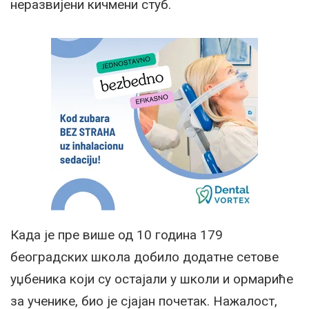
неразвијени кичмени стуб.
Када је пре више од 10 година 179
београдских школа добило додатне сетове
уџбеника који су остајали у школи и ормариће
за ученике, био је сјајан почетак. Нажалост,