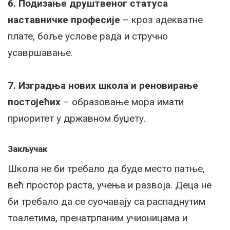
6. Подизање друштвеног статуса
наставничке професије
– кроз адекватне
плате, боље услове рада и стручно
усавршавање.
7. Изградња нових школа и реновирање
постојећих
– образовање мора имати
приоритет у државном буџету.
Закључак
Школа не би требало да буде место патње,
већ простор раста, учења и развоја. Деца не
би требало да се суочавају са распаднутим
тоалетима, пренатрпаним учионицама и