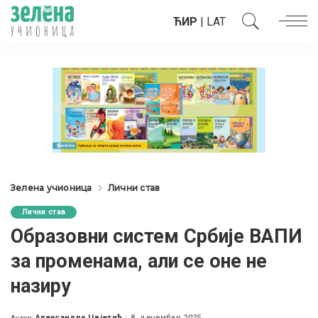
ЋИР
|
LAT
Зелена учионица
Лични став
Лични став
Образовни систем Србије ВАПИ
за променама, али се оне не
назиру
Александра Цвјетић
8. децембар 2025.
Аутор: