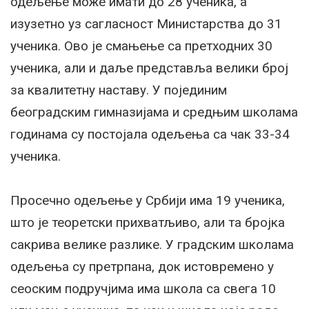
одељење може имати до 28 ученика, а
изузетно уз сагласност Министарства до 31
ученика. Ово је смањење са претходних 30
ученика, али и даље представља велики број
за квалитетну наставу. У појединим
београдским гимназијама и средњим школама
годинама су постојала одељења са чак 33-34
ученика.
Просечно одељење у Србији има 19 ученика,
што је теоретски прихватљиво, али та бројка
сакрива велике разлике. У градским школама
одељења су претрпана, док истовремено у
сеоским подручјима има школа са свега 10