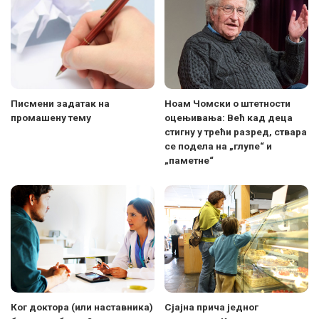
Писмени задатак на
Ноам Чомски о штетности
промашену тему
оцењивања: Већ кад деца
стигну у трећи разред, ствара
се подела на „глупе“ и
„паметне“
Ког доктора (или наставника)
Сјајна прича једног