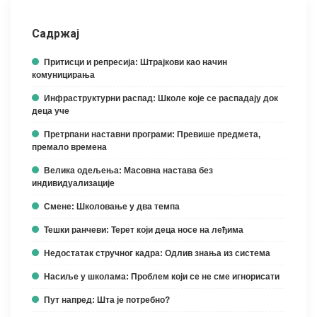
Садржај
Притисци и репресија: Штрајкови као начин
комуницирања
Инфраструктурни распад: Школе које се распадају док
деца уче
Претрпани наставни програми: Превише предмета,
премало времена
Велика одељења: Масовна настава без
индивидуализације
Смене: Школовање у два темпа
Тешки ранчеви: Терет који деца носе на леђима
Недостатак стручног кадра: Одлив знања из система
Насиље у школама: Проблем који се не сме игнорисати
Пут напред: Шта је потребно?