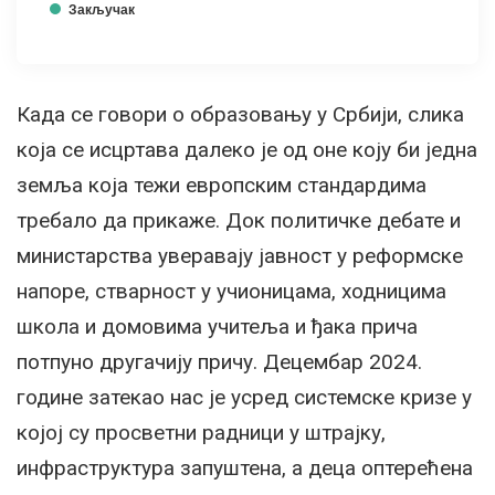
Закључак
Када се говори о образовању у Србији, слика
која се исцртава далеко је од оне коју би једна
земља која тежи европским стандардима
требало да прикаже. Док политичке дебате и
министарства уверавају јавност у реформске
напоре, стварност у учионицама, ходницима
школа и домовима учитеља и ђака прича
потпуно другачију причу. Децембар 2024.
године затекао нас је усред системске кризе у
којој су просветни радници у штрајку,
инфраструктура запуштена, а деца оптерећена