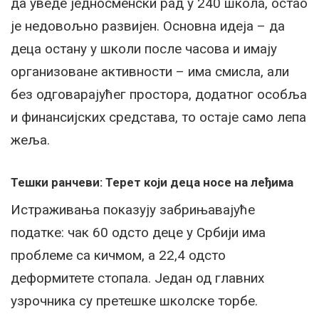
да уведе једносменски рад у 240 школа, остао
је недовољно развијен. Основна идеја – да
деца остану у школи после часова и имају
организоване активности – има смисла, али
без одговарајућег простора, додатног особља
и финансијских средстава, то остаје само лепа
жеља.
Тешки ранчеви: Терет који деца носе на леђима
Истраживања показују забрињавајуће
податке: чак 60 одсто деце у Србији има
проблеме са кичмом, а 22,4 одсто
деформитете стопала. Један од главних
узрочника су претешке школске торбе.