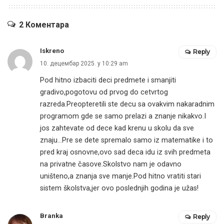
2 Коментара
Iskreno
Reply
10. децембар 2025. у 10:29 am
Pod hitno izbaciti deci predmete i smanjiti
gradivo,pogotovu od prvog do cetvrtog
razreda.Preopteretili ste decu sa ovakvim nakaradnim
programom gde se samo prelazi a znanje nikakvo.I
jos zahtevate od dece kad krenu u skolu da sve
znaju…Pre se dete spremalo samo iz matematike i to
pred kraj osnovne,ovo sad deca idu iz svih predmeta
na privatne časove.Skolstvo nam je odavno
uništeno,a znanja sve manje.Pod hitno vratiti stari
sistem školstva,jer ovo poslednjih godina je užas!
Branka
Reply