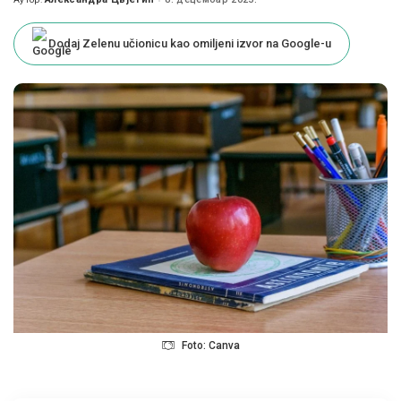
Posted
by
Dodaj Zelenu učionicu kao omiljeni izvor na Google-u
Foto: Canva