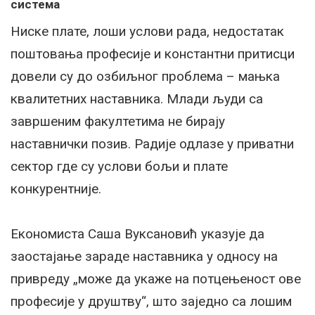
система
Ниске плате, лоши услови рада, недостатак
поштовања професије и константни притисци
довели су до озбиљног проблема – мањка
квалитетних наставника. Млади људи са
завршеним факултетима не бирају
наставнички позив. Радије одлазе у приватни
сектор где су услови бољи и плате
конкурентније.
Економиста Саша Вуксановић указује да
заостајање зараде наставника у односу на
привреду „може да укаже на потцењеност ове
професије у друштву“, што заједно са лошим