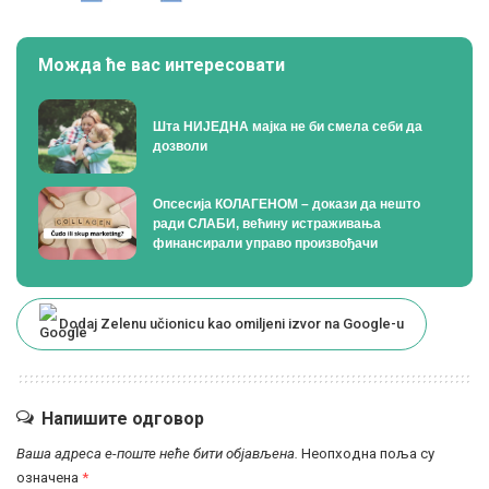
Можда ће вас интересовати
Шта НИЈЕДНА мајка не би смела себи да
дозволи
Опсесија КОЛАГЕНОМ – докази да нешто
ради СЛАБИ, већину истраживања
финансирали управо произвођачи
Dodaj Zelenu učionicu kao omiljeni izvor na Google-u
Напишите одговор
Ваша адреса е-поште неће бити објављена.
Неопходна поља су
означена
*