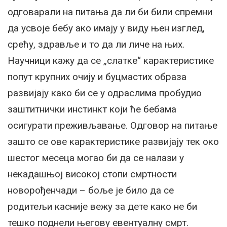
одговарали на питања да ли би били спремни
да усвоје бебу ако имају у виду њен изглед,
срећу, здравље и то да ли личе на њих.
Научници кажу да се „слатке“ карактеристике
попут крупних очију и буцмастих образа
развијају како би се у одраслима пробудио
заштитнички инстинкт који ће бебама
осигурати преживљавање. Одговор на питање
зашто се ове карактеристике развијају тек око
шестог месеца могао би да се налази у
некадашњој високој стопи смртности
новорођенчади – боље је било да се
родитељи касније вежу за дете како не би
тешко поднели његову евентуалну смрт.