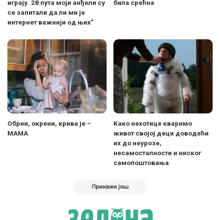
играју. 28 пута моји анђели су
била срећна
се запитали да ли ми је
интернет важнији од њих”
Обрни, окрени, крива је –
Kако нехотице кваримо
МАМА
живот својој деци доводећи
их до неурозе,
несамосталности и ниског
самопоштовања
Прикажи још