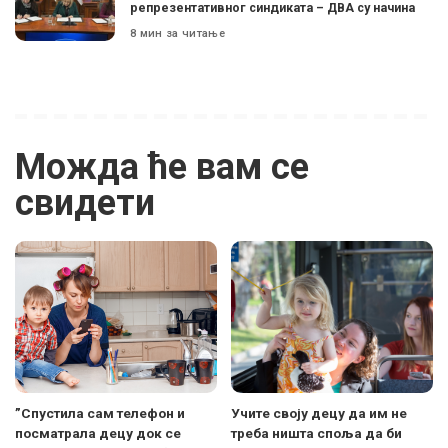
репрезентативног синдиката – ДВА су начина
8 мин за читање
Можда ће вам се
свидети
”Спустила сам телефон и
Учите своју децу да им не
посматрала децу док се
треба ништа споља да би