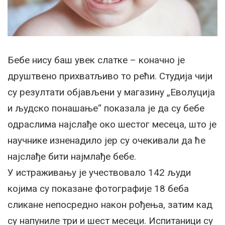
Бебе нису баш увек слатке – коначно је
друштвено прихватљиво то рећи. Студија чији
су резултати објављени у магазину „Еволуција
и људско понашање“ показала је да су бебе
одраслима најслађе око шестог месеца, што је
научнике изненадило јер су очекивали да ће
најслађе бити најмлађе бебе.
У истраживању је учествовало 142 људи
којима су показане фотографије 18 беба
сликане непосредно након рођења, затим кад
су напуниле три и шест месеци. Испитаници су