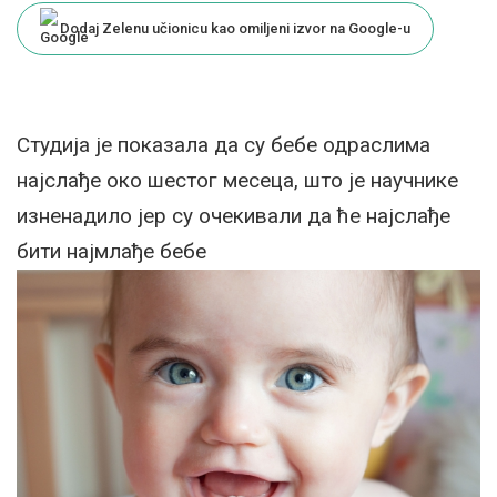
Dodaj Zelenu učionicu kao omiljeni izvor na Google-u
Студија је показала да су бебе одраслима
најслађе око шестог месеца, што је научнике
изненадило јер су очекивали да ће најслађе
бити најмлађе бебе