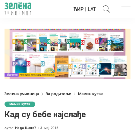
ЋИР
|
LAT
Зелена учионица
За родитеље
Мамин кутак
Мамин кутак
Кад су бебе најслађе
Нада Шакић
3. мај 2018.
Аутор:
Posted
by