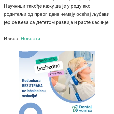
Научници такође кажу да је у реду ако
родитељи од првог дана немају осећај љубави
јер се веза са дететом развија и расте касније.
Извор:
Новости