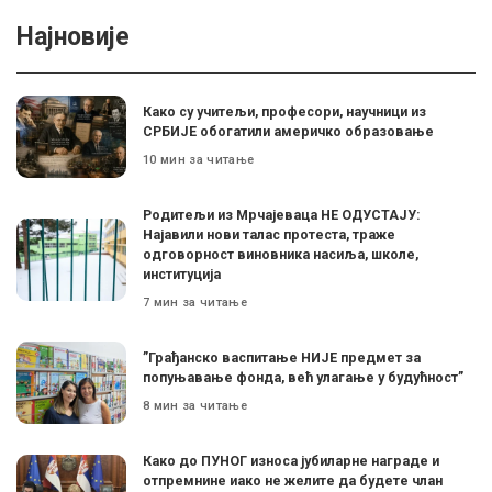
Најновије
Како су учитељи, професори, научници из
СРБИЈЕ обогатили америчко образовање
10 мин за читање
Родитељи из Мрчајеваца НЕ ОДУСТАЈУ:
Најавили нови талас протеста, траже
одговорност виновника насиља, школе,
институција
7 мин за читање
”Грађанско васпитање НИЈЕ предмет за
попуњавање фонда, већ улагање у будућност”
8 мин за читање
Како до ПУНОГ износа јубиларне награде и
отпремнине иако не желите да будете члан