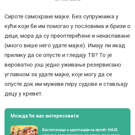
Сироте самохране мајке. Без супружника у
кући који би им помогао у пословима и бризи о
деци, мора да су преоптерећене и ненаспаване
(много више него удате мајке). Имају ли икад
прилику да се опусте и гледају ТВ? То је
вероватно још једно уживање резервисано
углавном за удате мајке, које могу да се
опусте док им мужеви перу судове и стављају
децу у кревет.
Можда ће вас интересовати
Васпитачица о адаптацији на вртић: НИЈЕ