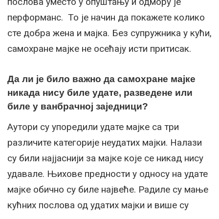
послова уместо у опуштању и одмору је
перформанс. То је начин да покажете колико
сте добра жена и мајка. Без супружника у кући,
самохране мајке не осећају исти притисак.
Да ли је било важно да самохране мајке
никада нису биле удате, разведене или
биле у ванбрачној заједници?
Аутори су упоредили удате мајке са три
различите категорије неудатих мајки. Налази
су били најјаснији за мајке које се никад нису
удавале. Њихове предности у односу на удате
мајке обично су биле највеће. Радиле су мање
кућних послова од удатих мајки и више су