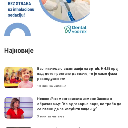
Најновије
Васпитачица о адаптацији на вртић: НИЈЕ крај
кад дете престане да плаче, то је само фаза
равнодушности
10 мин за читање
Нешовић коментарисала измене Закона о
образовању: ”Ко одговорно ради, не треба да
се плаши да ће изгубити лиценцу”
3 мин за читање