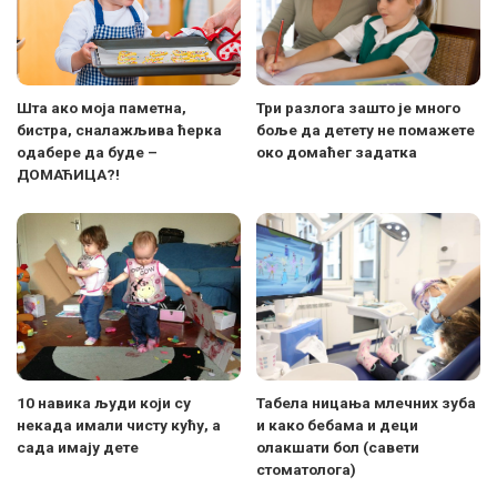
Шта ако моја паметна,
Три разлога зашто је много
бистра, сналажљива ћерка
боље да детету не помажете
одабере да буде –
око домаћег задатка
ДОМАЋИЦА?!
10 навика људи који су
Табела ницања млечних зуба
некада имали чисту кућу, а
и како бебама и деци
сада имају дете
олакшати бол (савети
стоматолога)