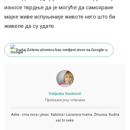
износе тврдње да је могуће да самохране
мајке живе испуњеније животе него што би
живеле да су удате.
Dodaj Zelenu učionicu kao omiljeni izvor na Google-u
Srbijanka Stanković
Прикажи још чланака
Aska - crna ovca i pisac. Kalinina i Lazareva mama. Žmuova. Budna
već tri veka.