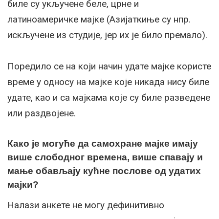
биле су укључене беле, црне и
латиноамеричке мајке (Азијаткиње су нпр.
искључене из студије, јер их је било премало).
Поредило се на који начин удате мајке користе
време у односу на мајке које никада нису биле
удате, као и са мајкама које су биле разведене
или раздвојене.
Како је могуће да самохране мајке имају
више слободног времена, више спавају и
мање обављају кућне послове од удатих
мајки?
Налази анкете не могу дефинитивно