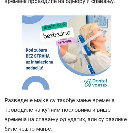
времена проводиле на одмору и спавању.
Разведене мајке су такође мање времена
проводиле на кућним пословима и више
времена на спавању од удатих, али су разлике
биле нешто мање.