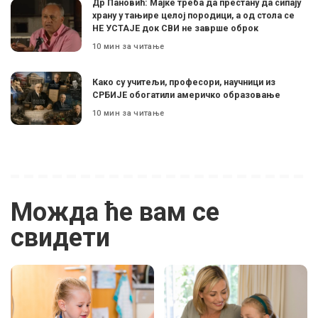
Др Пановић: Мајке треба да престану да сипају
храну у тањире целој породици, а од стола се
НЕ УСТАЈЕ док СВИ не заврше оброк
10 мин за читање
Како су учитељи, професори, научници из
СРБИЈЕ обогатили америчко образовање
10 мин за читање
Можда ће вам се
свидети