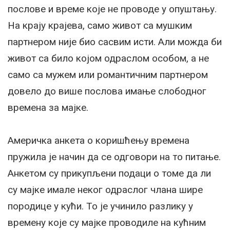
послове и време које не проводе у опуштању.
На крају крајева, само живот са мушким
партнером није био сасвим исти. Али можда би
живот са било којом одраслом особом, а не
само са мужем или романтичним партнером
довело до више послова имање слободног
времена за мајке.
Америчка анкета о коришћењу времена
пружила је начин да се одговори на то питање.
Анкетом су прикупљени подаци о томе да ли
су мајке имале неког одраслог члана шире
породице у кући. То је учинило разлику у
времену које су мајке проводиле на кућним