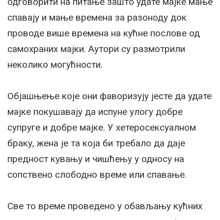
одговорити на питање зашто удате мајке мање
спавају и мање времена за разоноду док
проводе више времена на кућне послове од
самохраних мајки. Аутори су размотрили
неколико могућности.
Објашњење које они фаворизују јесте да удате
мајке покушавају да испуне улогу добре
супруге и добре мајке. У хетеросексуалном
браку, жена је та која би требало да даје
предност кувању и чишћењу у односу на
сопствено слободно време или спавање.
Све то време проведено у обављању кућних