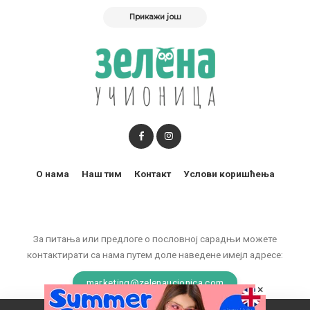
Прикажи још
О нама
Наш тим
Контакт
Услови коришћења
За питања или предлоге о пословној сарадњи можете
контактирати са нама путем доле наведене имејл адресе:
marketing@zelenaucionica.com
×