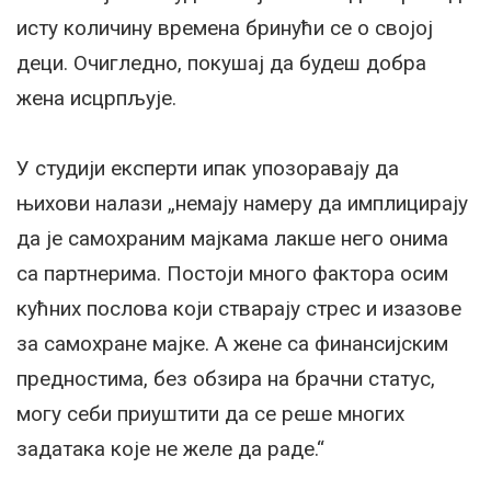
исту количину времена бринући се о својој
деци. Очигледно, покушај да будеш добра
жена исцрпљује.
У студији експерти ипак упозоравају да
њихови налази „немају намеру да имплицирају
да је самохраним мајкама лакше него онима
са партнерима. Постоји много фактора осим
кућних послова који стварају стрес и изазове
за самохране мајке. А жене са финансијским
предностима, без обзира на брачни статус,
могу себи приуштити да се реше многих
задатака које не желе да раде.“