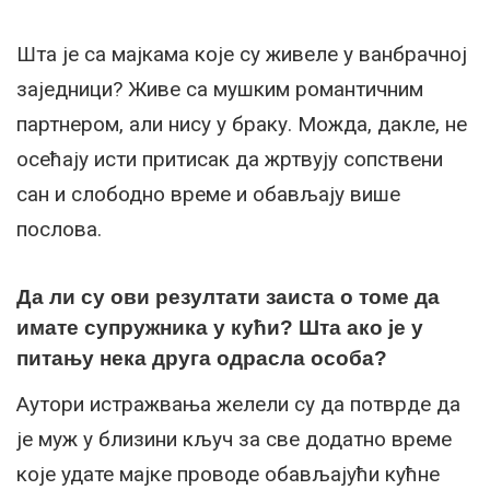
Шта је са мајкама које су живеле у ванбрачној
заједници? Живе са мушким романтичним
партнером, али нису у браку. Можда, дакле, не
осећају исти притисак да жртвују сопствени
сан и слободно време и обављају више
послова.
Да ли су ови резултати заиста о томе да
имате супружника у кући? Шта ако је у
питању нека друга одрасла особа?
Аутори истражвања желели су да потврде да
је муж у близини кључ за све додатно време
које удате мајке проводе обављајући кућне