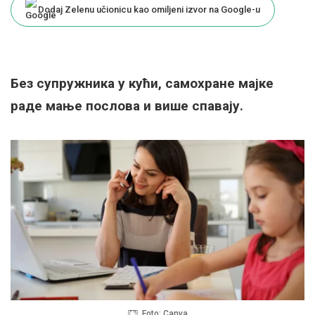
Dodaj Zelenu učionicu kao omiljeni izvor na Google-u
Без супружника у кући, самохране мајке
раде мање послова и више спавају.
Foto: Canva