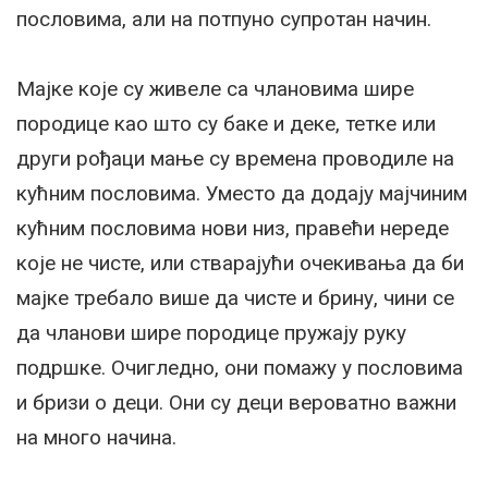
пословима, али на потпуно супротан начин.
Мајке које су живеле са члановима шире
породице као што су баке и деке, тетке или
други рођаци мање су времена проводиле на
кућним пословима. Уместо да додају мајчиним
кућним пословима нови низ, правећи нереде
које не чисте, или стварајући очекивања да би
мајке требало више да чисте и брину, чини се
да чланови шире породице пружају руку
подршке. Очигледно, они помажу у пословима
и бризи о деци. Они су деци вероватно важни
на много начина.