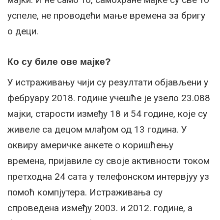
успеле, не проводећи мање времена за бригу
о деци.
Ко су биле ове мајке?
У истраживању чији су резултати објављени у
фебруару 2018. године учешће је узело 23.088
мајки, старости између 18 и 54 године, које су
живеле са децом млађом од 13 година. У
оквиру америчке анкете о коришћењу
времена, пријавиле су своје активности током
претходна 24 сата у телефонском интервјуу уз
помоћ компјутера. Истраживања су
спроведена између 2003. и 2012. године, а