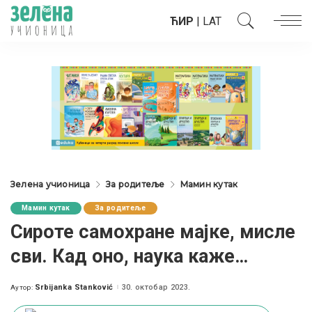
ЋИР
|
LAT
Зелена учионица
За родитеље
Мамин кутак
Мамин кутак
За родитеље
Сироте самохране мајке, мисле
сви. Кад оно, наука каже…
Srbijanka Stanković
30. октобар 2023.
Аутор:
Posted
by