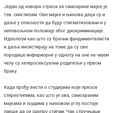
Један од извора стреса за самохране мајке је
тзв. синглизам. Ове мајке и њихова деца су и
даље у опасности да буду стигматизовани и у
неповољном положају због дискриминације.
Идеолози као што су брачни фундаменталисти
и даље инсистирају на томе да су све
породице инфериорне у односу на оне на чијем
челу су хетеросексуални родитељи у првом
браку.
Када прођу вести о студијама које пркосе
стереотипима, као што је ова, самохраним
мајкама и људима у њиховом углу постаје
лакше да се одупру стигми. Чак стручњаци