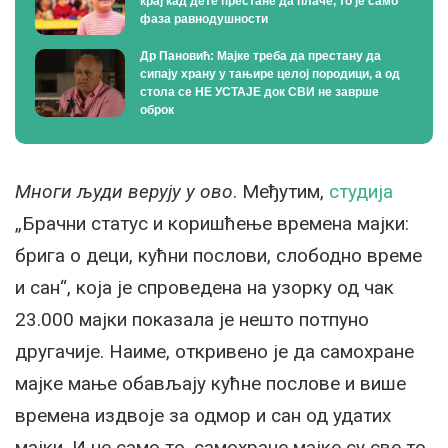
крај кад дете престане да плаче, то је само
фаза равнодушности
Др Пановић: Мајке треба да престану да
сипају храну у тањире целој породици, а од
стола се НЕ УСТАЈЕ док СВИ не заврше
оброк
Многи људи верују у ово
. Међутим,
студија
„Брачни статус и коришћење времена мајки:
брига о деци, кућни послови, слободно време
и сан“, која је спроведена на узорку од чак
23.000 мајки показала је нешто потпуно
другачије. Наиме, откривено је да самохране
мајке мање обављају кућне послове и више
времена издвоје за одмор и сан од удатих
мајки. И не само то, самохране мајке су све то