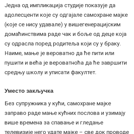
Једна од импликација студије показује да
адолесценти које су одгајале самохране мајке
(које се нису удавале) у вишегенерацијским
домаћинствима раде чак и боље од деце која
су одрасла поред родитеља који су у браку.
Наиме, мање је вероватно да ће пити или
пушити и већа је вероватноћа да ће завршити
средњу школу и уписати факултет.
Уместо закључка
Без супружника у кући, самохране мајке
заправо раде мање кућних послова и узимају
више времена за спавање и гледање
телевизије него удате мајке – све док проводе