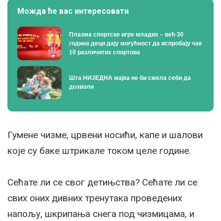
Можда ће вас интересовати
Плазма спортске игре младих – већ 30
година деци дају могућност да испробају чак
10 различитих спортова
Шта НИЈЕДНА мајка не би смела себи да
дозволи
Гумене чизме, црвени носићи, капе и шалови
које су баке штрикале током целе године.
Сећате ли се свог детињства? Сећате ли се
свих оних дивних тренутака проведених
напољу, шкрипања снега под чизмицама, и