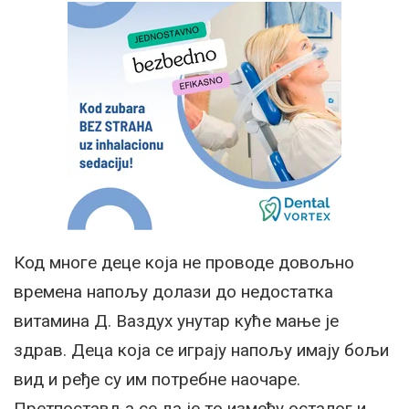
Код многе деце која не проводе довољно
времена напољу долази до недостатка
витамина Д. Ваздух унутар куће мање је
здрав. Деца која се играју напољу имају бољи
вид и ређе су им потребне наочаре.
Претпоставља се да је то између осталог и