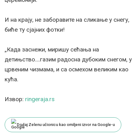
И на крају, не заборавите на сликање у снегу,
биће ту сјајних фотки!
„Када заснежи, миришу сећања на
детињство….газим радосна дубоким снегом, у
црвеним чизмама, и са осмехом великим као
кућа.
Извор:
ringeraja.rs
Dodaj Zelenu učionicu kao omiljeni izvor na Google-u