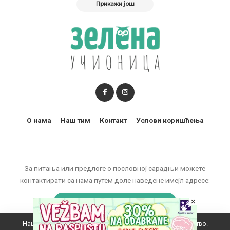
Прикажи још
О нама
Наш тим
Контакт
Услови коришћења
За питања или предлоге о пословној сарадњи можете
контактирати са нама путем доле наведене имејл адресе:
×
marketing@zelenaucionica.com
Наш вебсајт користи колачиће да побољша ваше искуство.