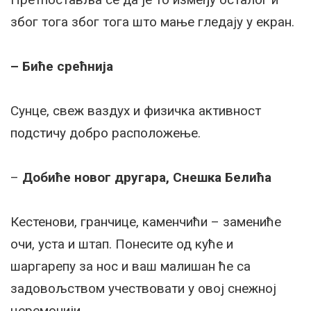
због тога због тога што мање гледају у екран.
– Биће срећнија
Сунце, свеж ваздух и физичка активност
подстичу добро расположење.
–
Добиће новог другара, Снешка Белића
Кестенови, гранчице, каменчићи – замениће
очи, уста и штап. Понесите од куће и
шаргарепу за нос и ваш малишан ће са
задовољством учествовати у овој снежној
церемонији.