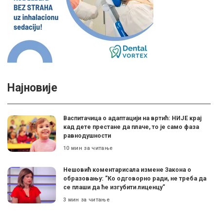
Најновије
Васпитачица о адаптацији на вртић: НИЈЕ крај
кад дете престане да плаче, то је само фаза
равнодушности
10 мин за читање
Нешовић коментарисала измене Закона о
образовању: ”Ко одговорно ради, не треба да
се плаши да ће изгубити лиценцу”
3 мин за читање