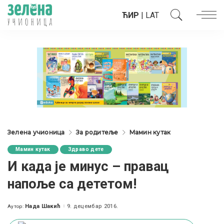
ЋИР
|
LAT
Зелена учионица
За родитеље
Мамин кутак
Мамин кутак
Здраво дете
И када је минус – правац
напоље са дететом!
Нада Шакић
9. децембар 2016.
Аутор:
Posted
by