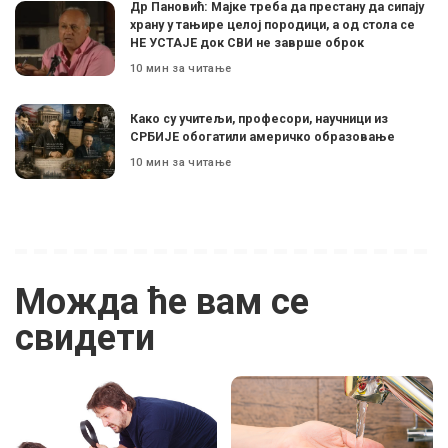
Др Пановић: Мајке треба да престану да сипају
храну у тањире целој породици, а од стола се
НЕ УСТАЈЕ док СВИ не заврше оброк
10 мин за читање
Како су учитељи, професори, научници из
СРБИЈЕ обогатили америчко образовање
10 мин за читање
Можда ће вам се
свидети