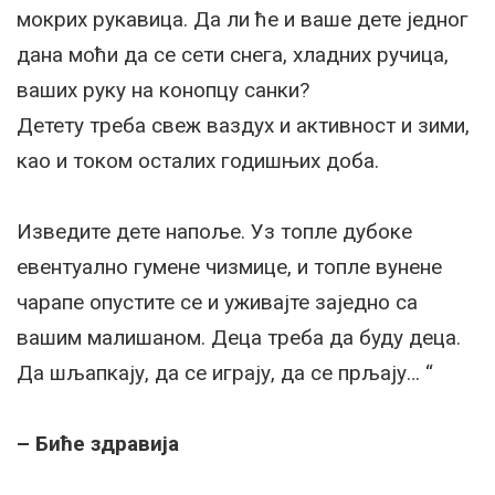
мокрих рукавица. Да ли ће и ваше дете једног
дана моћи да се сети снега, хладних ручица,
ваших руку на конопцу санки?
Детету треба свеж ваздух и активност и зими,
као и током осталих годишњих доба.
Изведите дете напоље. Уз топле дубоке
евентуално гумене чизмице, и топле вунене
чарапе опустите се и уживајте заједно са
вашим малишаном. Деца треба да буду деца.
Да шљапкају, да се играју, да се прљају… “
– Биће здравија