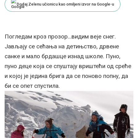
Dodaj Zelenu učionicu kao omiljeni izvor na Google-u
Погледам кроз прозор…видим веје снег.
Јављају се сећања на детињство, дрвене
санке и мало брдашце изнад школе. Пуно,
пуно деце која се спуштају вриштећи од среће
и којој је једина брига да се поново попну, да
би се опет спустила.