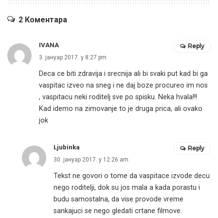
2 Коментара
IVANA
Reply
3. јануар 2017. у 8:27 pm
Deca ce biti zdravija i srecnija ali bi svaki put kad bi ga
vaspitac izveo na sneg i ne daj boze procureo im nos
, vaspitacu neki roditelj sve po spisku. Neka hvala!!!
Kad idemo na zimovanje to je druga prica, ali ovako
jok
Ljubinka
Reply
30. јануар 2017. у 12:26 am
Tekst ne govori o tome da vaspitace izvode decu
nego roditelji, dok su jos mala a kada porastu i
budu samostalna, da vise provode vreme
sankajuci se nego gledati crtane filmove.