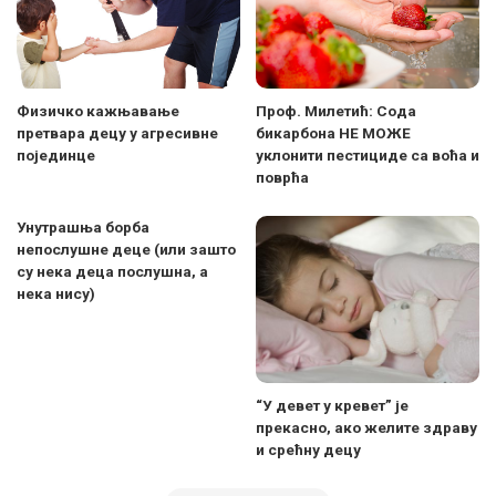
Физичко кажњавање
Проф. Милетић: Сода
претвара децу у агресивне
бикарбона НЕ МОЖЕ
појединце
уклонити пестициде са воћа и
поврћа
Унутрашња борба
непослушне деце (или зашто
су нека деца послушна, а
нека нису)
“У девет у кревет” је
прекасно, ако желите здраву
и срећну децу