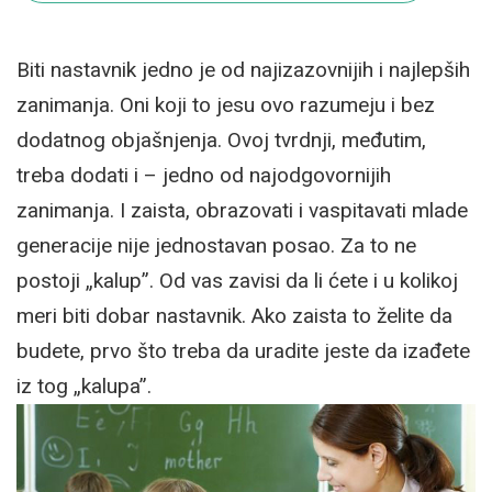
Biti nastavnik jedno je od najizazovnijih i najlepših
zanimanja. Oni koji to jesu ovo razumeju i bez
dodatnog objašnjenja. Ovoj tvrdnji, međutim,
treba dodati i – jedno od najodgovornijih
zanimanja. I zaista, obrazovati i vaspitavati mlade
generacije nije jednostavan posao. Za to ne
postoji „kalup”. Od vas zavisi da li ćete i u kolikoj
meri biti dobar nastavnik. Ako zaista to želite da
budete, prvo što treba da uradite jeste da izađete
iz tog „kalupa”.