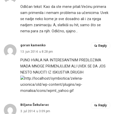
Odličan tekst. Kao da ste mene pitali.Većinu primera
sam primenila i nemam problema sa učenicima. Uvek
se nadje neko kome je sve dosadno ali i za njega
nadjem zanimaciju. A, slatkiši su hit, samo što se
nema para za njih. Odlično, sjajno…
goran kamenko
Reply
13. jun 2014. u 8:28 pm
PUNO HVALA NA INTERESANTNIM PREDLOZIMA
MADA MNOGE PRIMENJUJEM ALI UVEK SE DA JOS
NESTO NAUCITI IZ ISKUSTVA DRUGIH
Biljana Šekularac
Reply
3. jul 2014. u 3:09 pm