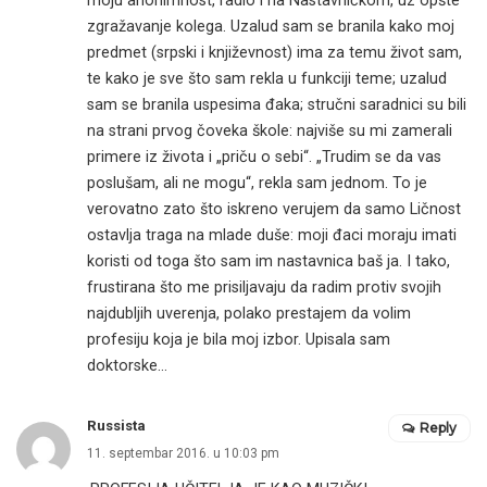
moju anonimnost, radio i na Nastavničkom, uz opšte
zgražavanje kolega. Uzalud sam se branila kako moj
predmet (srpski i književnost) ima za temu život sam,
te kako je sve što sam rekla u funkciji teme; uzalud
sam se branila uspesima đaka; stručni saradnici su bili
na strani prvog čoveka škole: najviše su mi zamerali
primere iz života i „priču o sebi“. „Trudim se da vas
poslušam, ali ne mogu“, rekla sam jednom. To je
verovatno zato što iskreno verujem da samo Ličnost
ostavlja traga na mlade duše: moji đaci moraju imati
koristi od toga što sam im nastavnica baš ja. I tako,
frustirana što me prisiljavaju da radim protiv svojih
najdubljih uverenja, polako prestajem da volim
profesiju koja je bila moj izbor. Upisala sam
doktorske…
Russista
Reply
11. septembar 2016. u 10:03 pm