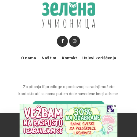
O nama
Naš tim
Kontakt
Uslovi korišćenja
Za pitanja ili predloge o poslovnoj saradnji možete
kontaktirati sa nama putem dole navedene imejl adrese:
×
marketing@zelenaucionica.com
Naš vebsajt koristi kolačiće da poboljša vaše iskustvo.
© 2011-2024 Copyright by Zelena učionica. All Rights reserved.
Prihvatam