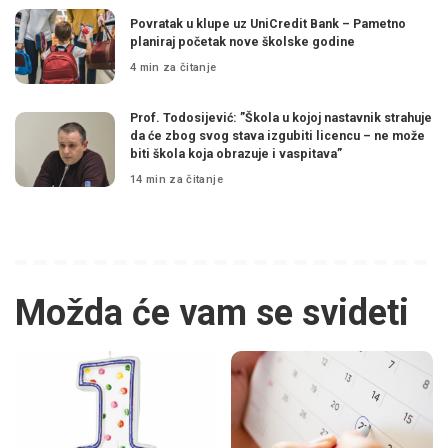
Povratak u klupe uz UniCredit Bank – Pametno
planiraj početak nove školske godine
4 min za čitanje
Prof. Todosijević: ”Škola u kojoj nastavnik strahuje
da će zbog svog stava izgubiti licencu – ne može
biti škola koja obrazuje i vaspitava”
14 min za čitanje
Možda će vam se svideti