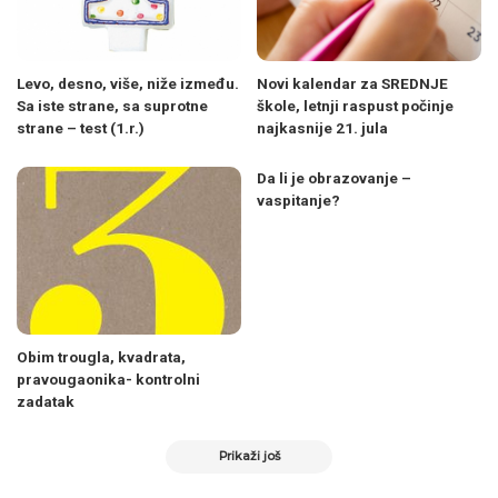
Levo, desno, više, niže između.
Novi kalendar za SREDNJE
Sa iste strane, sa suprotne
škole, letnji raspust počinje
strane – test (1.r.)
najkasnije 21. jula
Da li je obrazovanje –
vaspitanje?
Obim trougla, kvadrata,
pravougaonika- kontrolni
zadatak
Prikaži još