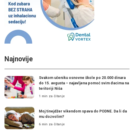
Najnovije
Svakom učeniku osnovne škole po 20.000 dinara
do 15. avgusta – najavljena pomoć svim đacima na
teritoriji Niša
1 min za čitanje
Moj tinejdžer vikendom spava do PODNE. Da li da
mu dozvolim?
6 min za čitanje