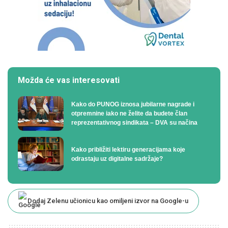
Možda će vas interesovati
Kako do PUNOG iznosa jubilarne nagrade i
otpremnine iako ne želite da budete član
reprezentativnog sindikata – DVA su načina
Kako približiti lektiru generacijama koje
odrastaju uz digitalne sadržaje?
Dodaj Zelenu učionicu kao omiljeni izvor na Google-u