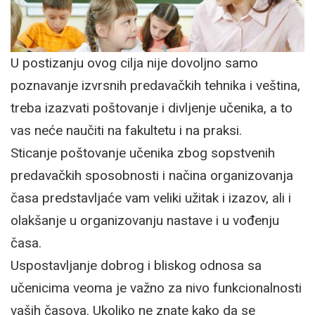
U postizanju ovog cilja nije dovoljno samo
poznavanje izvrsnih predavačkih tehnika i veština,
treba izazvati poštovanje i divljenje učenika, a to
vas neće naučiti na fakultetu i na praksi.
Sticanje poštovanje učenika zbog sopstvenih
predavačkih sposobnosti i načina organizovanja
časa predstavljaće vam veliki užitak i izazov, ali i
olakšanje u organizovanju nastave i u vođenju
časa.
Uspostavljanje dobrog i bliskog odnosa sa
učenicima veoma je važno za nivo funkcionalnosti
vaših časova. Ukoliko ne znate kako da se