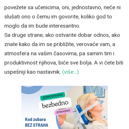
povežete sa učenicima, oni, jednostavno, neće ni
slušati ono o čemu im govorite, koliko god to
moglo da im bude interesantno.
Sa druge strane, ako ostvarite dobar odnos, ako
znate kako da im se približite, verovaće vam, a
atmosfera na vašim časovima, pa samim tim i
produktivnost njihova, biće sve bolja. A vi ćete biti
uspešniji kao nastavnik.
(više…)