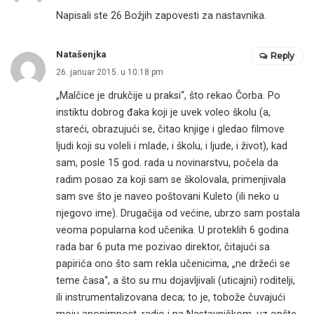
Napisali ste 26 Božjih zapovesti za nastavnika.
Natašenjka
Reply
26. januar 2015. u 10:18 pm
„Malčice je drukčije u praksi“, što rekao Čorba. Po
instiktu dobrog đaka koji je uvek voleo školu (a,
stareći, obrazujući se, čitao knjige i gledao filmove
ljudi koji su voleli i mlade, i školu, i ljude, i život), kad
sam, posle 15 god. rada u novinarstvu, počela da
radim posao za koji sam se školovala, primenjivala
sam sve što je naveo poštovani Kuleto (ili neko u
njegovo ime). Drugačija od većine, ubrzo sam postala
veoma popularna kod učenika. U proteklih 6 godina
rada bar 6 puta me pozivao direktor, čitajući sa
papirića ono što sam rekla učenicima, „ne držeći se
teme časa“, a što su mu dojavljivali (uticajni) roditelji,
ili instrumentalizovana deca; to je, tobože čuvajući