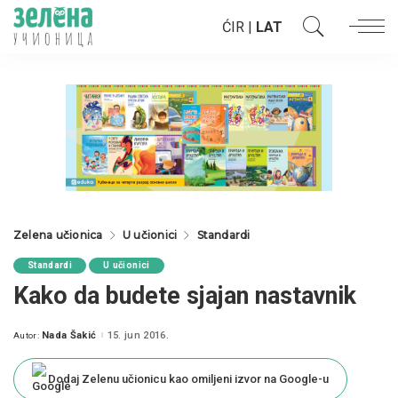
ĆIR
|
LAT
Zelena učionica
U učionici
Standardi
Standardi
U učionici
Kako da budete sjajan nastavnik
Nada Šakić
15. jun 2016.
Autor:
Posted
by
Dodaj Zelenu učionicu kao omiljeni izvor na Google-u