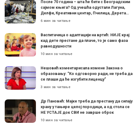
После 70 година – шта ће бити с Београдским
сајмом књига? Од учешћа одустали Лагуна,
Делфи, Креативни центар, Пчелица, Дерета…
6 мин за читање
Васпитачица о адаптацији на вртић: НИЈЕ крај
кад дете престане да плаче, то је само фаза
равнодушности
10 мин за читање
Нешовић коментарисала измене Закона о
образовању: ”Ко одговорно ради, не треба да
се плаши да ће изгубити лиценцу”
3 мин за читање
Др Пановић: Мајке треба да престану да сипају
храну у тањире целој породици, а од стола се
НЕ УСТАЈЕ док СВИ не заврше оброк
10 мин за читање