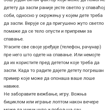
детету да заспи раније јесте светло у спаваћој
соби, односно у окружењу у којем дете треба
да заспи. Верује се да пригушено жуто светло
помаже да се тело опусти и припреми за
спавање.
Угасите све своје уређаје (телефон, рачунар)
пре него што одете на спавање. Или немојте
да их користите пред дететом које треба да
заспи. Када то радите дајете детету погрешан
пример које може да опонаша ваше лоше
навике.
Не заборавите вежбање, игру. Вожња
бициклом или играње лоптом након вечере
може да учини чудо и побољша сан.