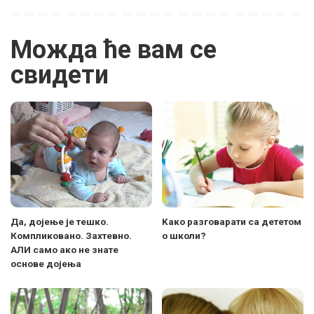
Можда ће вам се
свидети
Да, дојење је тешко.
Kако разговарати са дететом
Компликовано. Захтевно.
о школи?
АЛИ само ако не знате
основе дојења