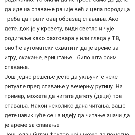
да иде на спавање раније већ и цела породица
треба да прати овај образац спавања. Ако
дете, док је у кревету, види светло и чује
родитеље како разговарају или гледају ТВ,
оно ће аутоматски схватити да је време за
игру, скакање, вриштање… било шта осим
спавања.
Још једно решење јесте да укључите неке
ритуале пред спавање у вечерњу рутину. На
пример, можете да читате детету (деци) пре
спавања. Након неколико дана читања, ваше
дете навикнуће се на идеју да читање значи да
је време за спавање.
Још један битан фактор који може да помогне