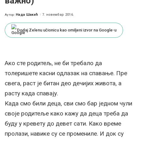
важно)
Нада Шакић
7. новембар 2016.
Аутор:
Posted
by
Dodaj Zelenu učionicu kao omiljeni izvor na Google-u
Ако сте родитељ, не би требало да
толеришете касни одлазак на спавање. Пре
свега, раст је битан део дечијих живота, а
расту када спавају.
Када смо били деца, сви смо бар једном чули
своје родитеље како кажу да деца треба да
буду у кревету до девет сати. Како време
пролази, навике су се промениле. И док су