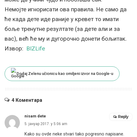
Немојте игнорисати ова правила. Не само да
ће када дете иде раније у кревет то имати
боље тренутне резултате (за дете али и за
вас), већ ће му и дугорочно донети бољитак.
Извор:
BIZLife
Dodaj Zelenu učionicu kao omiljeni izvor na Google-u
4 Коментара
nisam dete
Reply
5. јануар 2017. у 5:06 am
Kako su ovde neke stvari tako pogresno napisane.