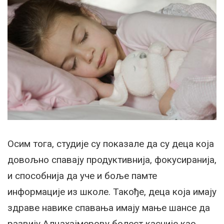
Осим тога, студије су показале да су деца која
довољно спавају продуктивнија, фокусиранија,
и способнија да уче и боље памте
информације из школе. Такође, деца која имају
здраве навике спавања имају мање шансе да
развију Алцахајмерову болест касније као