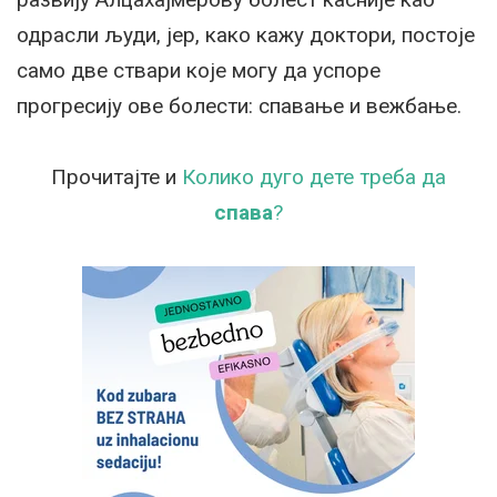
одрасли људи, јер, како кажу доктори, постоје
само две ствари које могу да успоре
прогресију ове болести: спавање и вежбање.
Прочитајте и
Колико дуго дете треба да
спава
?