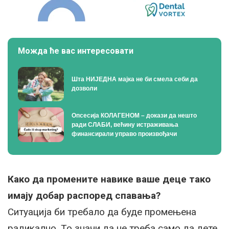
Можда ће вас интересовати
Шта НИЈЕДНА мајка не би смела себи да
дозволи
Опсесија КОЛАГЕНОМ – докази да нешто
ради СЛАБИ, већину истраживања
финансирали управо произвођачи
Како да промените навике ваше деце тако
имају добар распоред спавања?
Ситуација би требало да буде промењена
радикално. То значи да не треба само да дете