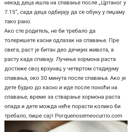
некад деца ишла на спавање после „Цртаног у
7.15“, сада деца одбијају да се обуку у пиџаму
тако рано.
Ако сте родитељ, не би требало да
толеришете касни одлазак на спавање. Пре
свега, раст је битан део дечијих живота, а
расту када спавају. Лучење хормона раста
достиже свој врхунац у четвртом стадијуму
спавања, око 30 минута после спавања. Ако је
дете будно до касно и иде после поноћи на
спавање, време за стварање хормона раста
опада и дете можда неће порасти колико би
требало, пише сајт Porquenosemeocurrio.com