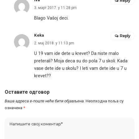
Reply
3. март 2017. у 11:28 pm
Blago Vašoj deci.
Keka
Reply
2. мај 2018. у 11:13 pm
U 19 vam ide dete u krevet? Da niste malo
preterali? Moja deca su do pola 7 u skoli. Kada
vase dete ide u skolu? I leti vam dete ide u 7 u
krevet??
Оставите одговор
Ваша адреса е-поште неће бити објављена.
Неопходна поља су
означена
*