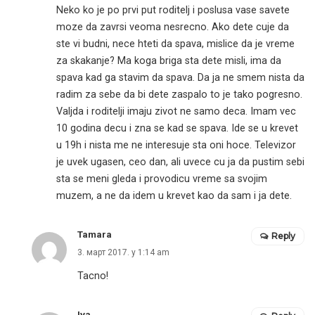
Neko ko je po prvi put roditelj i poslusa vase savete
moze da zavrsi veoma nesrecno. Ako dete cuje da
ste vi budni, nece hteti da spava, mislice da je vreme
za skakanje? Ma koga briga sta dete misli, ima da
spava kad ga stavim da spava. Da ja ne smem nista da
radim za sebe da bi dete zaspalo to je tako pogresno.
Valjda i roditelji imaju zivot ne samo deca. Imam vec
10 godina decu i zna se kad se spava. Ide se u krevet
u 19h i nista me ne interesuje sta oni hoce. Televizor
je uvek ugasen, ceo dan, ali uvece cu ja da pustim sebi
sta se meni gleda i provodicu vreme sa svojim
muzem, a ne da idem u krevet kao da sam i ja dete.
Tamara
Reply
3. март 2017. у 1:14 am
Tacno!
Iva