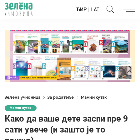
ЋИР
|
LAT
Зелена учионица
За родитеље
Мамин кутак
Мамин кутак
Како да ваше дете заспи пре 9
сати увече (и зашто је то