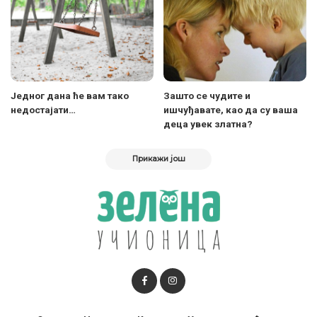
Једног дана ће вам тако
Зашто се чудите и
недостајати…
ишчуђавате, као да су ваша
деца увек златна?
Прикажи још