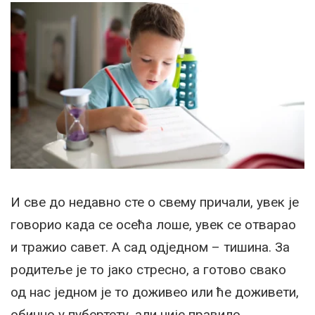
И све до недавно сте о свему причали, увек је
говорио када се осећа лоше, увек се отварао
и тражио савет. А сад одједном – тишина. За
родитеље је то јако стресно, а готово свако
од нас једном је то доживео или ће доживети,
обично у пубертету, али није правило.