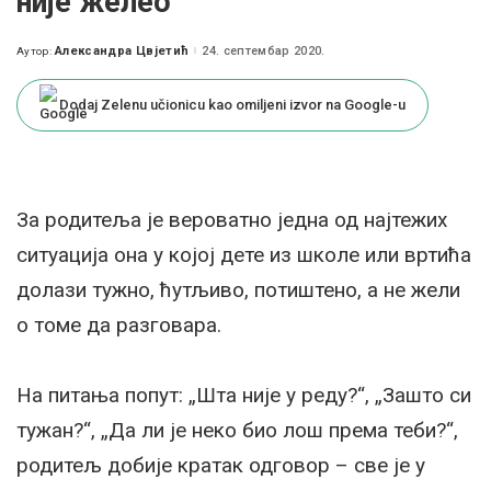
није желео
Александра Цвјетић
24. септембар 2020.
Аутор:
Posted
by
Dodaj Zelenu učionicu kao omiljeni izvor na Google-u
За родитеља је вероватно једна од најтежих
ситуација она у којој дете из школе или вртића
долази тужно, ћутљиво, потиштено, а не жели
о томе да разговара.
На питања попут: „Шта није у реду?“, „Зашто си
тужан?“, „Да ли је неко био лош према теби?“,
родитељ добије кратак одговор – све је у