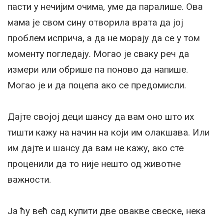
пасти у нечијим очима, уме да паралише. Ова
мама је свом сину отворила врата да јој
проблем исприча, а да не морају да се у том
моменту погледају. Могао је сваку реч да
измери или обрише па поново да напише.
Могао је и да поцепа ако се предомисли.
Дајте својој деци шансу да вам оно што их
тишти кажу на начин на који им олакшава. Или
им дајте и шансу да вам не кажу, ако сте
проценили да то није нешто од животне
важности.
Ја ћу већ сад купити две овакве свеске, нека