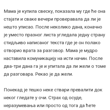
Мама је купила свеску, показала му где ће она
стајати и сваке вечери проверавала да ли је
нешто уписао. После неколико дана, коначно
је уместо празног листа угледала једну страну
стидљиво написаног текста где је он полако
отворио врата за разговор. Мама је мудро
наставила комуникацију на исти начин. После
два-три дана га је и упитала да ли жели о томе
да разговара. Рекао је да жели.
Понекад је тешко неке ствари превалити док
неког гледате у очи. Страх од осуде,
неразумевања или просто од тога да ћете