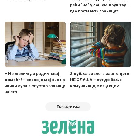
рећи ”не” у лошем друштву –
где поставити границу?
– Не желим да радим овај
3 дубља разлога зашто дете
домаћи! – рекао је мој син на
НЕ СЛУША – пут до боље
ивици суза и спустио главицу
комуникације са децом
на сто
Прикажи још