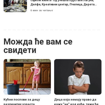
сајмом књига? Од учешћа одустали Лагуна,
Делфи, Креативни центар, Пчелица, Дерета…
6 мин за читање
Можда ће вам се
свидети
Кућни послови за децу
Деца која немају право да
различитих узраста
кажу ”не” код куће, теже ће