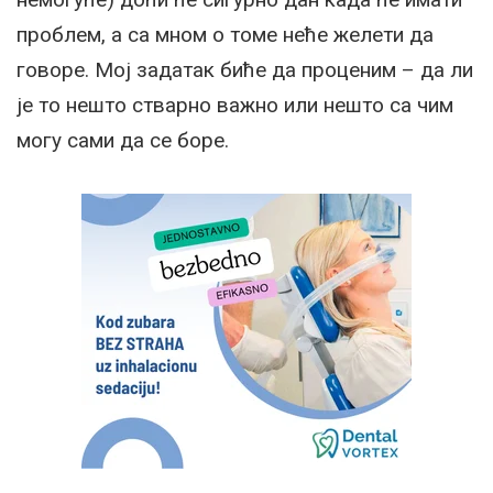
проблем, а са мном о томе неће желети да
говоре. Мој задатак биће да проценим – да ли
је то нешто стварно важно или нешто са чим
могу сами да се боре.