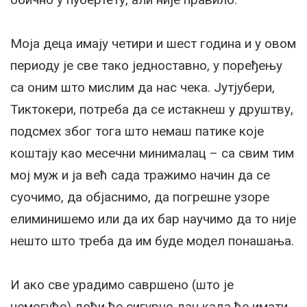
Моја деца имају четири и шест година и у овом
периоду је све тако једноставно, у поређењу
са оним што мислим да нас чека. Јутјубери,
Тиктокери, потреба да се истакнеш у друштву,
подсмех због тога што немаш патике које
коштају као месечни минималац – са свим тим
мој муж и ја већ сада тражимо начин да се
суочимо, да објаснимо, да погрешне узоре
елиминишемо или да их бар научимо да то није
нешто што треба да им буде модел понашања.
И ако све урадимо савршено (што је
немогуће) доћи ће сигурно дан када ће имати