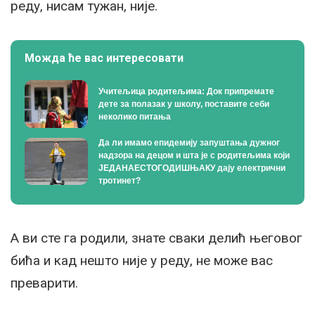
реду, нисам тужан, није.
Можда ће вас интересовати
Учитељица родитељима: Док припремате
дете за полазак у школу, поставите себи
неколико питања
Да ли имамо епидемију запуштања дужног
надзора на децом и шта је с родитељима који
ЈЕДАНАЕСТОГОДИШЊАКУ дају електрични
тротинет?
А ви сте га родили, знате сваки делић његовог
бића и кад нешто није у реду, не може вас
преварити.