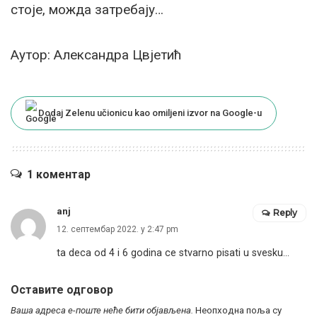
стоје, можда затребају…
Аутор: Александра Цвјетић
Dodaj Zelenu učionicu kao omiljeni izvor na Google-u
1 коментар
anj
Reply
12. септембар 2022. у 2:47 pm
ta deca od 4 i 6 godina ce stvarno pisati u svesku…
Оставите одговор
Ваша адреса е-поште неће бити објављена.
Неопходна поља су