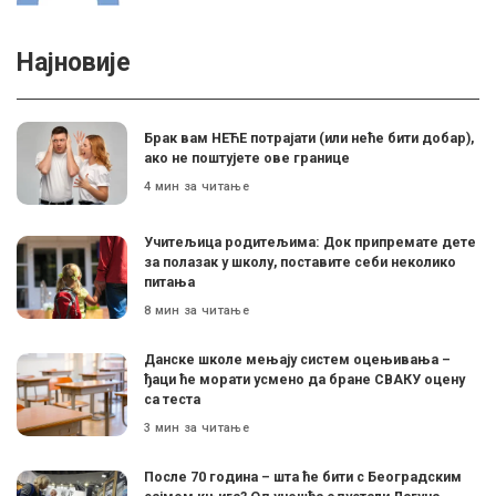
Најновије
Брак вам НЕЋЕ потрајати (или неће бити добар),
ако не поштујете ове границе
4 мин за читање
Учитељица родитељима: Док припремате дете
за полазак у школу, поставите себи неколико
питања
8 мин за читање
Данске школе мењају систем оцењивања –
ђаци ће морати усмено да бране СВАКУ оцену
са теста
3 мин за читање
После 70 година – шта ће бити с Београдским