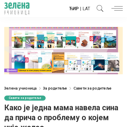
ЋИР
|
LAT
Зелена учионица
За родитеље
Савети за родитеље
Савети за родитеље
Како је једна мама навела сина
да прича о проблему о којем