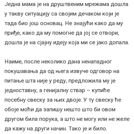
Једна мама је на друштвеним мрежама дошла
у такву ситуацију са својим дечаком који је
тада био још основац. Не знајући како да му
приђе, како да му помогне да јој се отвори,
дошла је на сјајну идеју која ми се јако допала.
Наиме, после неколико дана ненападног
покушавања да од њега извуче одговор на
питање шта није у реду, предложила му је
једноставну, а генијалну ствар – купиће
посебну свеску за њих двоје. У ту свеску ће
обоје моћи да запишу нешто што би овом
другом била порука, а што не могу или не желе
да кажу на други начин. Тако је и било.