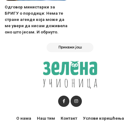
Одговор министарки за
БРИГУ о породици: Нема те
стране агенде која може да
ме увери да нисам доживела
оно што јесам. И обрнуто.
Прикажи још
О нама
Наш тим
Контакт
Услови коришћења