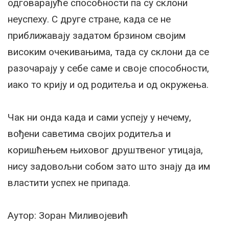
одговарајуће способности па су склони
неуспеху. С друге стране, када се не
приближавају задатом брзином својим
високим очекивањима, тада су склони да се
разочарају у себе саме и своје способности,
иако то крију и од родитеља и од окружења.
Чак ни онда када и сами успеју у нечему,
вођени саветима својих родитеља и
коришћењем њиховог друштвеног утицаја,
нису задовољни собом зато што знају да им
властити успех не припада.
Аутор: Зоран Миливојевић