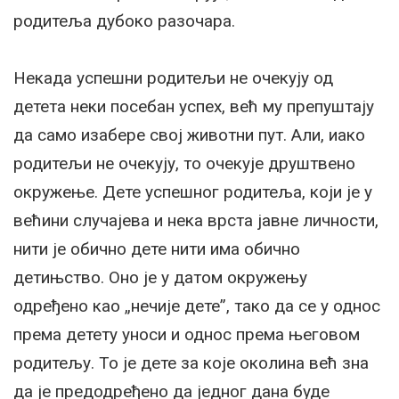
родитеља дубоко разочара.
Некада успешни родитељи не очекују од
детета неки посебан успех, већ му препуштају
да само изабере свој животни пут. Али, иако
родитељи не очекују, то очекује друштвено
окружење. Дете успешног родитеља, који је у
већини случајева и нека врста јавне личности,
нити је обично дете нити има обично
детињство. Оно је у датом окружењу
одређено као „нечије дете”, тако да се у однос
према детету уноси и однос према његовом
родитељу. То је дете за које околина већ зна
да је предодређено да једног дана буде