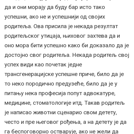
да и они морају да буду бар исто тако
успешни, ако не и успешнији од својих
родитеља. Ова присила је некада резултат
родитељског утицаја, њиховог захтева да и
оно мора бити успешно како би доказало да је
достојно свог родитеља. Некада родитељ свој
успех види као почетак једне
трансгенерацијске успешне приче, било да је
то неко породично предузеће, било да је у
питању нека професија попут адвокатуре,
медицине, стоматологије итд. Такав родитељ
је написао животни сценарио свом детету,
често и пре његовог рођења, а на детету је да
га беспоговорно остварује, ако не жели да