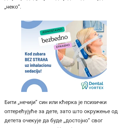
„неко”.
Бити „нечији” син или кћерка је психички
оптерећујуће за дете, зато што окружење од
детета очекује да буде „достојно” свог