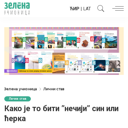
ЋИР
|
LAT
Зелена учионица
Лични став
Лични став
Како је то бити ”нечији” син или
ћерка