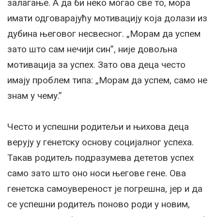
залагање. А да би неко могао све то, мора
имати одговарајућу мотивацију која долази из
дубина његовог несвесног. „Морам да успем
зато што сам нечији син”, није довољна
мотивација за успех. Зато ова деца често
имају проблем типа: „Морам да успем, само не
знам у чему.”
Често и успешни родитељи и њихова деца
верују у генетску основу социјалног успеха.
Такав родитељ подразумева дететов успех
само зато што оно носи његове гене. Ова
генетска самоувереност је погрешна, јер и да
се успешни родитељ поново роди у новим,