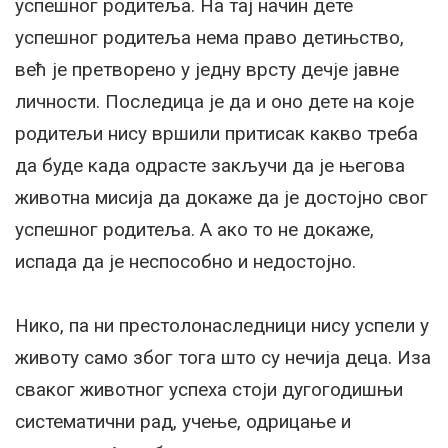
успешног родитеља. На тај начин дете
успешног родитеља нема право детињство,
већ је претворено у једну врсту дечје јавне
личности. Последица је да и оно дете на које
родитељи нису вршили притисак какво треба
да буде када одрасте закључи да је његова
животна мисија да докаже да је достојно свог
успешног родитеља. А ако то не докаже,
испада да је неспособно и недостојно.
Нико, па ни престолонаследници нису успели у
животу само због тога што су нечија деца. Иза
сваког животног успеха стоји дугогодишњи
систематични рад, учење, одрицање и