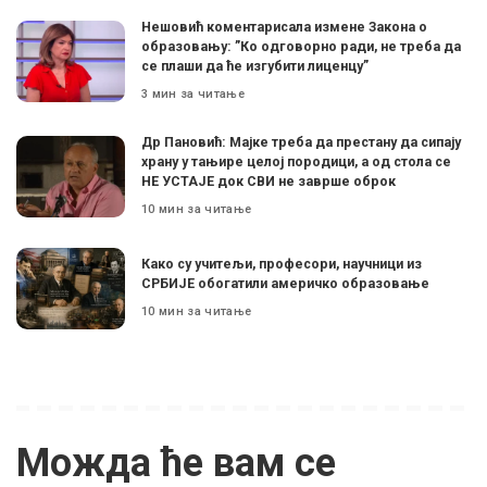
Нешовић коментарисала измене Закона о
образовању: ”Ко одговорно ради, не треба да
се плаши да ће изгубити лиценцу”
3 мин за читање
Др Пановић: Мајке треба да престану да сипају
храну у тањире целој породици, а од стола се
НЕ УСТАЈЕ док СВИ не заврше оброк
10 мин за читање
Како су учитељи, професори, научници из
СРБИЈЕ обогатили америчко образовање
10 мин за читање
Можда ће вам се