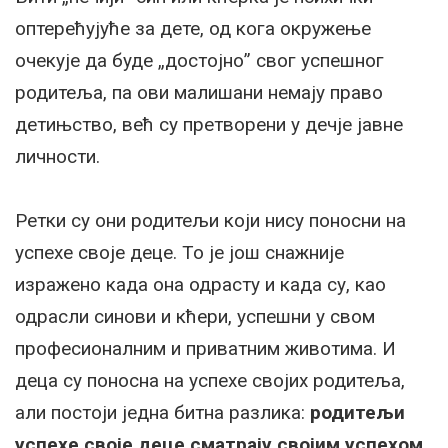
оптерећујуће за дете, од кога окружење
очекује да буде „достојно” свог успешног
родитеља, па ови малишани немају право
детињство, већ су претворени у дечје јавне
личности.
Ретки су они родитељи који нису поносни на
успехе своје деце. То је још снажније
изражено када она одрасту и када су, као
одрасли синови и кћери, успешни у свом
професионалним и приватним животима. И
деца су поносна на успехе својих родитеља,
али постоји једна битна разлика:
родитељи
успехе своје деце сматрају својим успехом,