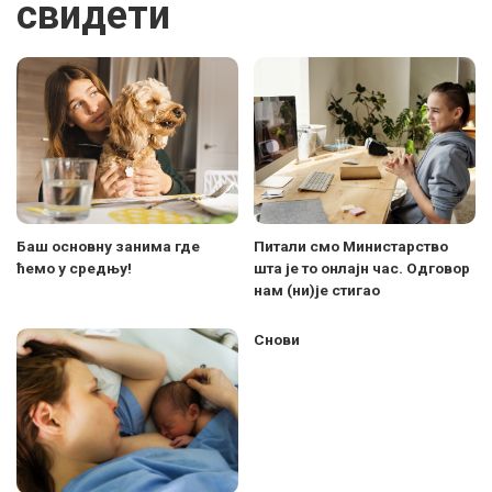
свидети
Баш основну занима где
Питали смо Министарство
ћемо у средњу!
шта је то онлајн час. Одговор
нам (ни)је стигао
Снови