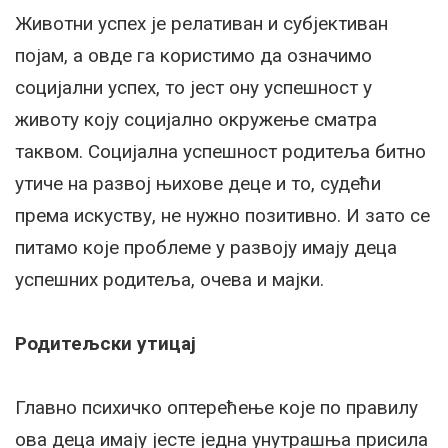
Животни успех је релативан и субјективан
појам, а овде га користимо да означимо
социјални успех, то јест ону успешност у
животу коју социјално окружење сматра
таквом. Социјална успешност родитеља битно
утиче на развој њихове деце и то, судећи
према искуству, не нужно позитивно. И зато се
питамо које проблеме у развоју имају деца
успешних родитеља, очева и мајки.
Родитељски утицај
Главно психичко оптерећење које по правилу
ова деца имају јесте једна унутрашња присила