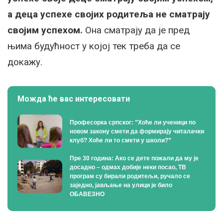
а деца успехе својих родитеља не сматрају
својим успехом.
Она сматрају да је пред
њима будућност у којој тек треба да се
докажу.
Можда ће вас интересовати
Професорка српског: ”Хоће ли ученици по
новом закону смети да формирају читалачки
клуб? Хоће ли то смети у школи?”
Пре 30 година: Ако се дете пожали да му је
досадно – одмах добије неки посао, ТВ
програм су бирали родитељи, ручало се
заједно, јављање на улици је било
ОБАВЕЗНО