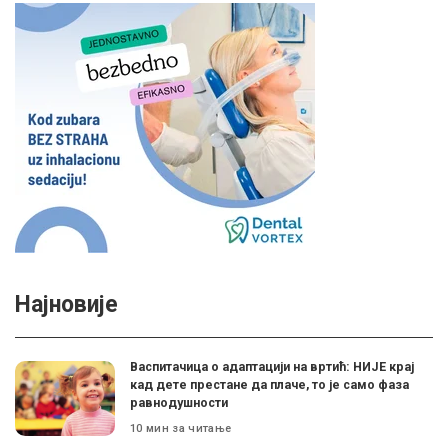
Најновије
Васпитачица о адаптацији на вртић: НИЈЕ крај
кад дете престане да плаче, то је само фаза
равнодушности
10 мин за читање