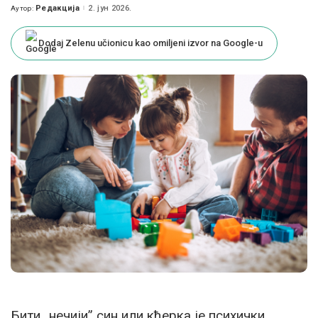
Редакција
2. јун 2026.
Аутор:
Posted
by
Dodaj Zelenu učionicu kao omiljeni izvor na Google-u
Бити „нечији” син или кћерка је психички