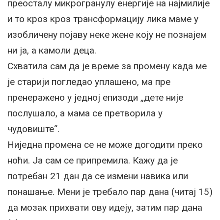
преосталу микрогранулу енергије на најмилије
и то кроз кроз трансформацију лика маме у
изобличену појаву неке жене коју не познајем
ни ја, а камоли деца.
Схватила сам да је време за промену када ме
је старији погледао уплашено, ма пре
пренеражено у једној епизоди „дете није
послушало, а мама се претворила у
чудовиште“.
Ниједна промена се не може догодити преко
ноћи. Ја сам се припремила. Кажу да је
потребан 21 дан да се измени навика или
понашање. Мени је требало пар дана (читај 15)
да мозак прихвати ову идеју, затим пар дана