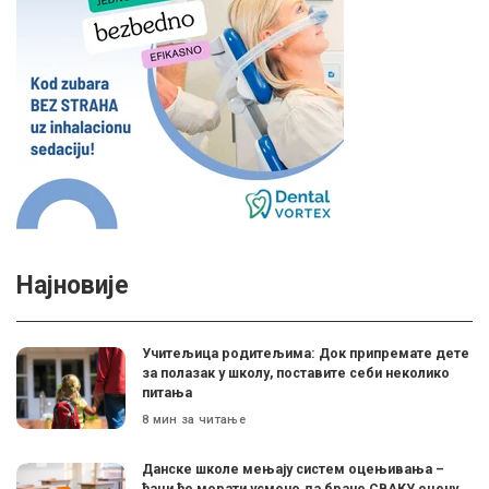
Најновије
Учитељица родитељима: Док припремате дете
за полазак у школу, поставите себи неколико
питања
8 мин за читање
Данске школе мењају систем оцењивања –
ђаци ће морати усмено да бране СВАКУ оцену