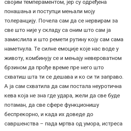
својим темпераментом, јер су одређена
понашања и поступци мењали моју
толеранцију. Почела сам да се нервирам за
све што није у складу са оним што сам ја
замислила и што ремети рутину коју сам сама
наметнула. Те силне емоције које нас воде у
животу, комбинују се и мењају невероватном
брзином да прође време пре него што
схватиш шта ти се дешава и ко си ти заправо.
А ја сам схватила да сам постала неуротична
кева која не зна где удара, жели да све буде
потаман, да све сфере функционишу
беспрекорно, и када их доведе до
савршенства – пада мртва од умора, истреса