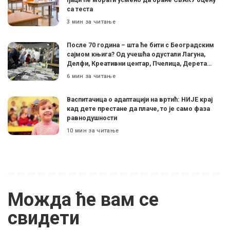
са теста
3 мин за читање
После 70 година – шта ће бити с Београдским
сајмом књига? Од учешћа одустали Лагуна,
Делфи, Креативни центар, Пчелица, Дерета…
6 мин за читање
Васпитачица о адаптацији на вртић: НИЈЕ крај
кад дете престане да плаче, то је само фаза
равнодушности
10 мин за читање
Можда ће вам се
свидети