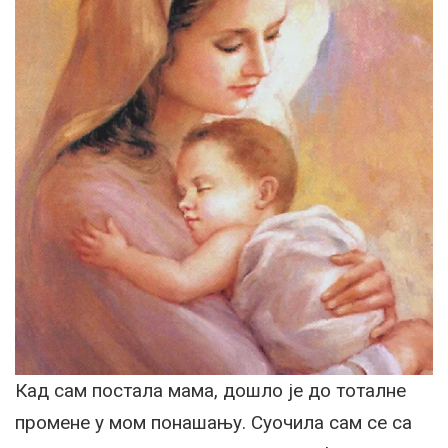
Кад сам постала мама, дошло је до тоталне
промене у мом понашању. Суочила сам се са