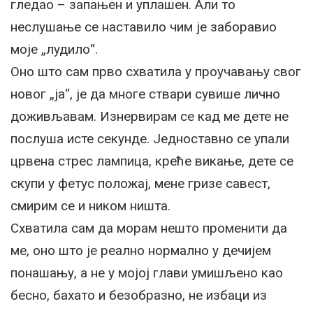
гледао – запањен и уплашен. Али то
неслушање се наставило чим је заборавио
моје „лудило“.
Оно што сам прво схватила у проучавању свог
новог „ја“, је да многе ствари сувише лично
доживљавам. Изнервирам се кад ме дете не
послуша исте секунде. Једноставно се упали
црвена стрес лампица, креће викање, дете се
скупи у фетус положај, мене гризе савест,
смирим се и ником ништа.
Схватила сам да морам нешто променити да
ме, оно што је реално нормално у дечијем
понашању, а не у мојој глави умишљено као
бесно, бахато и безобразно, не избаци из