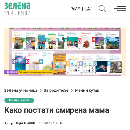
ЋИР
|
LAT
Зелена учионица
За родитеље
Мамин кутак
Мамин кутак
Kaко постати смирена мама
Нада Шакић
15. април 2016.
Аутор:
Posted
by