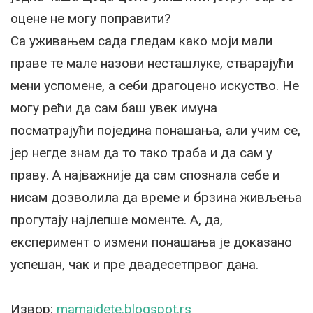
оцене не могу поправити?
Са уживањем сада гледам како моји мали
праве те мале назови несташлуке, стварајући
мени успомене, а себи драгоцено искуство. Не
могу рећи да сам баш увек имуна
посматрајући поједина понашања, али учим се,
јер негде знам да то тако траба и да сам у
праву. А најважније да сам спознала себе и
нисам дозволила да време и брзина живљења
прогутају најлепше моменте. А, да,
експеримент о измени понашања је доказано
успешан, чак и пре двадесетпрвог дана.
Извор:
mamaidete.blogspot.rs