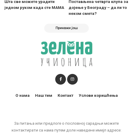
Шта све можете урадити
Постављена четврта клупа за
једном руком када сте МАМА
дојење у Београду – да ли то
неком смета?
Прикажи још
О нама
Наш тим
Контакт
Услови коришћења
За питања или предлоге о пословној сарадњи можете
контактирати са нама путем доле наведене имејл адресе: