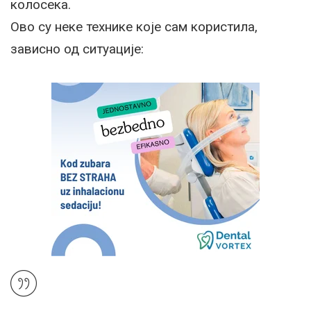
колосека.
Ово су неке технике које сам користила,
зависно од ситуације: