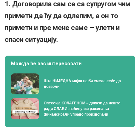
1. Договорила сам се са супругом чим
примети да ћу да одлепим, а он то
примети и пре мене саме – улети и
спаси ситуацију.
Можда ће вас интересовати
Шта НИЈЕДНА мајка не би смела себи да
дозволи
Опсесија КОЛАГЕНОМ – докази да нешто
ради СЛАБИ, већину истраживања
финансирали управо произвођачи