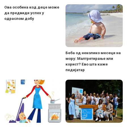
Ова особина код деце може
да предвиди успех у
одраслом добу
Беба од неколико месеци на
мору: Малтретирање или
корист? Ево шта каже
педијатар