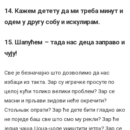
14. Кажем детету да ми треба минут и
одем у другу собу и искулирам.
15. Шапућем – тада нас деца заправо и
чују!
Све је безначајно што дозволимо да нас
избаци из такта. Зар су играчке просуте по
целој кући толико велики проблем? Зар се
масни и прљави зидови неће окречити?
Стољњак опрати? Зар ће дете бити гладно ако
не поједе баш све што смо му рекли? Зар ће
једна чаша Цоца-цоле уништити јетру? Зар се