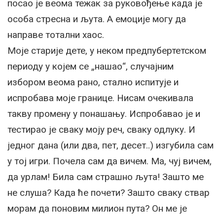
посао је веома тежак за руковођење када је
особа стресна и љута. А емоције могу да
направе тотални хаос.
Моје старије дете, у неком предпубертетском
периоду у којем се „нашао“, случајним
избором веома рано, стално испитује и
испробава моје границе. Нисам очекивала
такву промену у понашању. Испробавао је и
тестирао је сваку моју реч, сваку одлуку. И
једног дана (или два, пет, десет..) изгубила сам
у тој игри. Почела сам да вичем. Ма, чуј вичем,
да урлам! Била сам страшно љута! Зашто ме
не слуша? Када ће почети? Зашто сваку ствар
морам да поновим милион пута? Он ме је