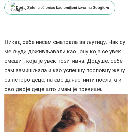
Dodaj Zelenu učionicu kao omiljeni izvor na Google-u
Никад себе нисам сматрала за љутицу. Чак су
ме људи доживљавали као „ону која се увек
смеши“, која је увек позитивна. Додуше, себе
сам замишљала и као успешну пословну жену
са петоро деце, па ево данас, нити посла, а и
ово двоје деце што имам је превише.