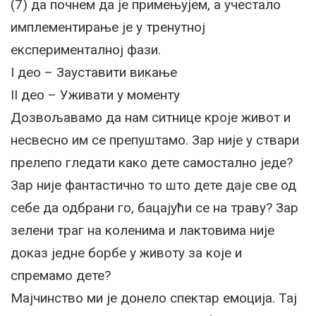
(7) да почнем да је примењујем, а учестало
имплементирање је у тренутној
експерименталној фази.
I део – Зауставити викање
II део – Уживати у моменту
Дозвољавамо да нам ситнице кроје живот и
несвесно им се препуштамо. Зар није у ствари
прелепо гледати како дете самостално једе?
Зар није фантастично то што дете даје све од
себе да одбрани го, бацајући се на траву? Зар
зелени траг на коленима и лактовима није
доказ једне борбе у животу за које и
спремамо дете?
Мајчинство ми је донело спектар емоција. Тај