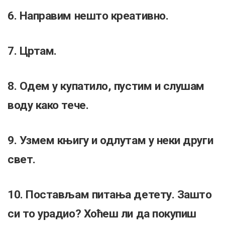
6. Направим нешто креативно.
7. Цртам.
8. Одем у купатило, пустим и слушам
воду како тече.
9. Узмем књигу и одлутам у неки други
свет.
10. Постављам питања детету. Зашто
си то урадио? Хоћеш ли да покупиш