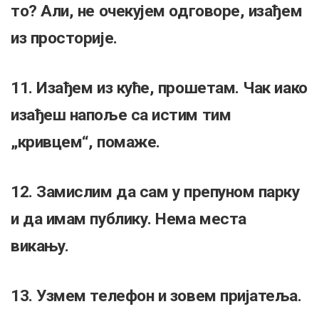
то? Али, не очекујем одговоре, изађем
из просторије.
11. Изађем из куће, прошетам. Чак иако
изађеш напоље са истим тим
„кривцем“, помаже.
12. Замислим да сам у препуном парку
и да имам публику. Нема места
викању.
13. Узмем телефон и зовем пријатеља.