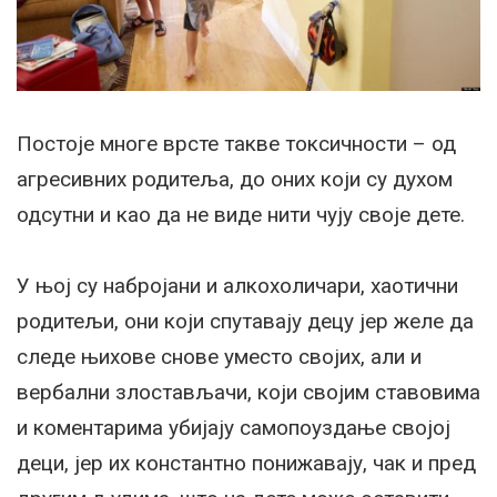
Постоје многе врсте такве токсичности – од
агресивних родитеља, до оних који су духом
одсутни и као да не виде нити чују своје дете.
У њој су набројани и алкохоличари, хаотични
родитељи, они који спутавају децу јер желе да
следе њихове снове уместо својих, али и
вербални злостављачи, који својим ставовима
и коментарима убијају самопоуздање својој
деци, јер их константно понижавају, чак и пред