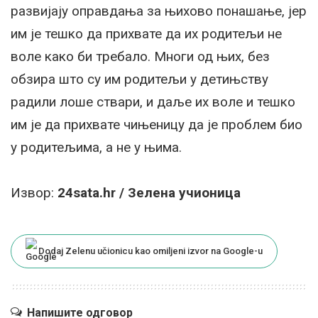
развијају оправдања за њихово понашање, јер
им је тешко да прихвате да их родитељи не
воле како би требало. Многи од њих, без
обзира што су им родитељи у детињству
радили лоше ствари, и даље их воле и тешко
им је да прихвате чињеницу да је проблем био
у родитељима, а не у њима.
Извор:
24sata.hr / Зелена учионица
Dodaj Zelenu učionicu kao omiljeni izvor na Google-u
Напишите одговор