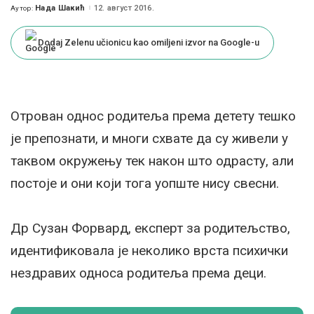
Нада Шакић
12. август 2016.
Аутор:
Posted
by
Dodaj Zelenu učionicu kao omiljeni izvor na Google-u
Отрован однос родитеља према детету тешко
је препознати, и многи схвате да су живели у
таквом окружењу тек након што одрасту, али
постоје и они који тога уопште нису свесни.
Др Сузан Форвард, експерт за родитељство,
идентификовала је неколико врста психички
нездравих односа родитеља према деци.