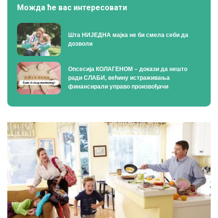
Можда ће вас интересовати
Шта НИЈЕДНА мајка не би смела себи да
дозволи
Опсесија КОЛАГЕНОМ – докази да нешто
ради СЛАБИ, већину истраживања
финансирали управо произвођачи