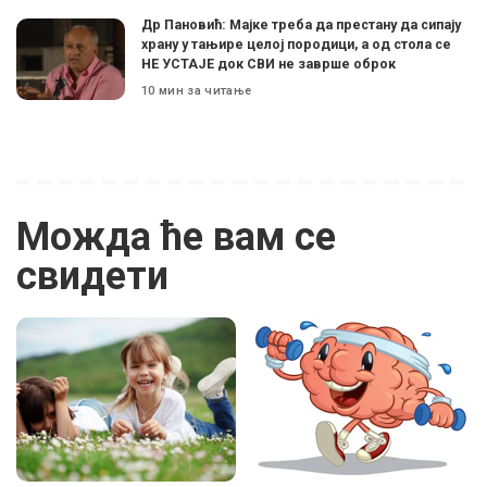
Др Пановић: Мајке треба да престану да сипају
храну у тањире целој породици, а од стола се
НЕ УСТАЈЕ док СВИ не заврше оброк
10 мин за читање
Можда ће вам се
свидети