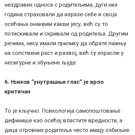
нездравих односа с родитељима, дуги низ
година страховали да изразе себе и своја
осећања онаквим какви јесу, већ су то
потискивали и скривали од родитеља. Другим
речима, нису имали прилику да обрате пажњу
на сопствени раст и развој, већ су израсли у
несигурне и збуњене људе.
6. Њихов “унутрашњи глас” је врло
критичан
То је кључно. Психологија самопоштовање
дефинише као осећај властите вредности, а
деца отровних родитеља често имају озбиљне