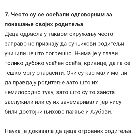
7. Често су се осећали одговорним за
понашање својих родитеља
Деца одрасла у таквом окружењу често
заправо не признају да су њихови родитељи
учинили нешто погрешно. Њима је у глави
толико дубоко усађен осећај кривице, да га се
тешко могу отарасити. Они су као мали могли
да правдају родитеље зато што их
немилосрдно туку, зато што су то заиста
заслужили или су их занемаривали јер нису
били достојни њихове пажње и љубави.
Наука је доказала да деца отровних родитеља