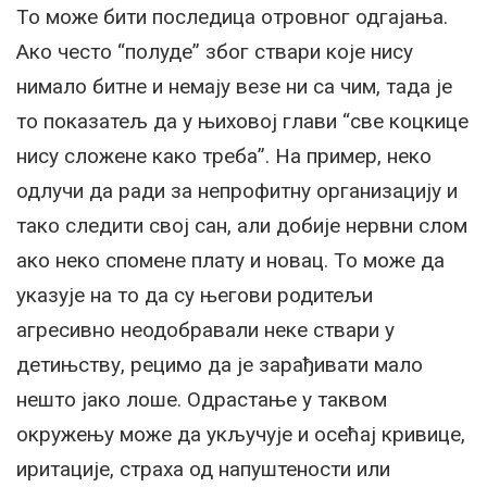
То може бити последица отровног одгајања.
Ако често “полуде” због ствари које нису
нимало битне и немају везе ни са чим, тада је
то показатељ да у њиховој глави “све коцкице
нису сложене како треба”. На пример, неко
одлучи да ради за непрофитну организацију и
тако следити свој сан, али добије нервни слом
ако неко спомене плату и новац. То може да
указује на то да су његови родитељи
агресивно неодобравали неке ствари у
детињству, рецимо да је зарађивати мало
нешто јако лоше. Одрастање у таквом
окружењу може да укључује и осећај кривице,
иритације, страха од напуштености или