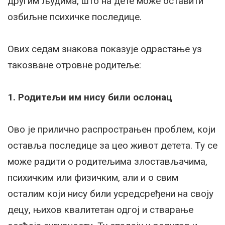
другим људима, што на дете може оставити
озбиљне психичке последице.
Ових седам знакова показује одрастање уз
такозване отровне родитеље:
1. Родитељи им нису били ослонац
Ово је прилично распрострањен проблем, који
оставља последице за цео живот детета. Ту се
може радити о родитељима злостављачима,
психичким или физичким, али и о свим
осталим који нису били усредсређени на своју
децу, њихов квалитетан одгој и стварање