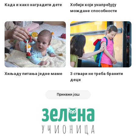
Kaда и како наградити дете
Хобији који унапређују
мождане способности
Хиљаду питања једне маме
3 ствари не треба бранити
деци
Прикажи још