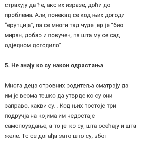
страхују да ће, ако их изразе, доћи до
проблема. Али, понекад се код њих догоди
“ерупција”, па се многи тад чуде јер је “био
миран, добар и повучен, па шта му се сад
одједном догодило”.
5. Не знају ко су након одрастања
Многа деца отровних родитеља сматрају да
им је веома тешко да утврде ко су они
заправо, какви су… Код њих постоје три
подручја на којима им недостаје
самопоуздање, а то је: ко су, шта осећају и шта
желе. То се догађа зато што су, због