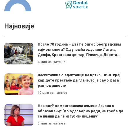
Најновије
После 70 година – шта ће бити с Београдским
сајмом књига? Од учешћа одустали Лагуна,
Делфи, Креативни центар, Пчелица, Дерета…
6 мин за читање
Васпитачица о адаптацији на вртић: НИЈЕ крај
кад дете престане да плаче, то је само фаза
равнодушности
10 мин за читање
Нешовић коментарисала измене Закона о
образовању: ”Ко одговорно ради, не треба да
се плаши да ће изгубити лиценцу”
3 мин за читање