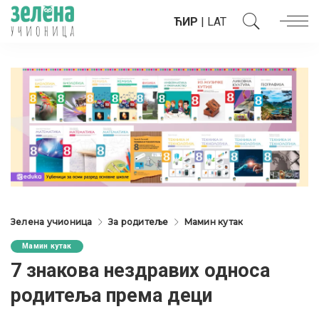
ЋИР
|
LAT
Зелена учионица
За родитеље
Мамин кутак
Мамин кутак
7 знакова нездравих односа
родитеља према деци