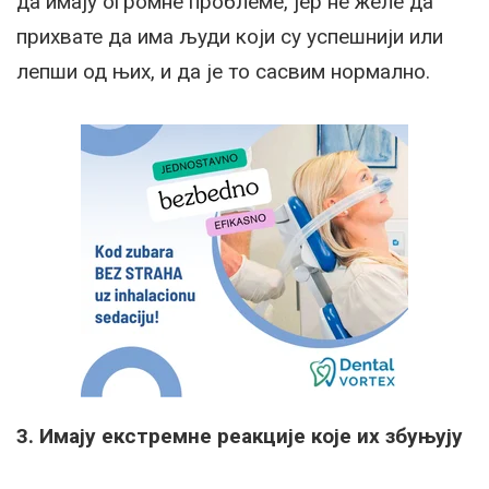
да имају огромне проблеме, јер не желе да
прихвате да има људи који су успешнији или
лепши од њих, и да је то сасвим нормално.
3. Имају екстремне реакције које их збуњују