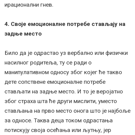
ирационални гнев.
4. Своје емоционалне потребе стављају на
задње место
Било да је одрастао уз вербално или физички
насилног родитеља, ту се ради о
манипулативном односу због којег ће такво
дете сопствене емоционалне потребе
стављати на задње место. И то је веројатно
због страха шта ће други мислити, уместо
стављања на прво место онога што је најбоље
за односе. Таква деца током одрастања
потискују своја осећања или љутњу, јер