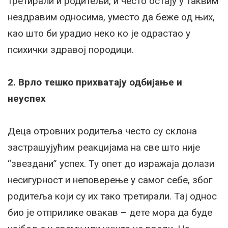
третирали и родитељи, и често остају у таквим
нездравим односима, уместо да беже од њих,
као што би урадио неко ко је одрастао у
психички здравој породици.
2. Врло тешко прихватају одбијање и
неуспех
Деца отровних родитеља често су склона
застрашујућим реакцијама на све што није
“звездани” успех. Ту опет до изражаја долази
несигурност и неповерење у самог себе, због
родитеља који су их тако третирали. Тај однос
био је отприлике овакав – дете мора да буде