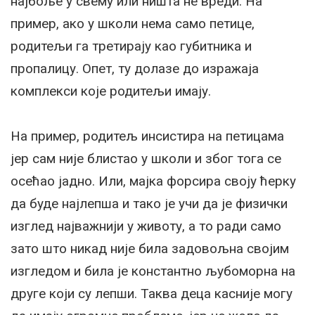
најбоље у свему или ништа не вреди. На
пример, ако у школи нема само петице,
родитељи га третирају као губитника и
пропалицу. Опет, ту долазе до изражаја
комплекси које родитељи имају.
На пример, родитељ инсистира на петицама
јер сам није блистао у школи и због тога се
осећао јадно. Или, мајка форсира своју ћерку
да буде најлепша и тако је учи да је физички
изглед најважнији у животу, а то ради само
зато што никад није била задовољна својим
изгледом и била је константно љубоморна на
друге који су лепши. Таква деца касније могу