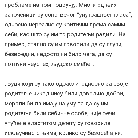
проблеме на том подручју. Многи од њих
заточеници су сопственог “унутрашњег гласа”,
односно нереално су критични према самим
себи, као што су им то родитељи радили. На
пример, стално су им говорили да су глупи,
безвредни, недостојни било чега, да су
потпуни неуспех, људско смеће…
Људи који су тако одрасли, односно за своје
родитеље никад нису били довољно добри,
морали би да имају на уму то да су им
родитељи били себичне особе, чије речи
упућене властитом детету су говориле
искључиво о њима, колико су безосећајни.