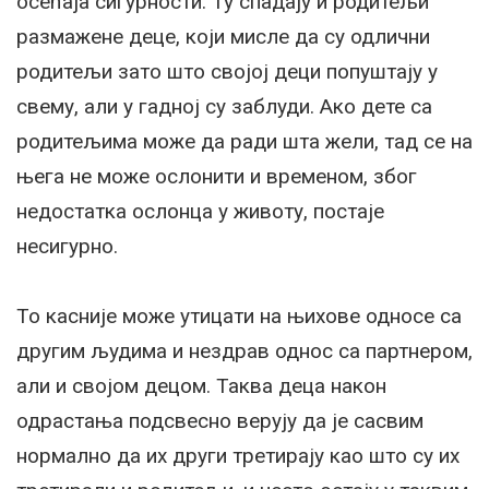
осећаја сигурности. Ту спадају и родитељи
размажене деце, који мисле да су одлични
родитељи зато што својој деци попуштају у
свему, али у гадној су заблуди. Ако дете са
родитељима може да ради шта жели, тад се на
њега не може ослонити и временом, због
недостатка ослонца у животу, постаје
несигурно.
То касније може утицати на њихове односе са
другим људима и нездрав однос са партнером,
али и својом децом. Таква деца након
одрастања подсвесно верују да је сасвим
нормално да их други третирају као што су их