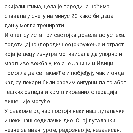
скијалиштима, цела је породица ноћима
спавала у снегу на минус 20 како би деца
дању могла тренирати.
И опет су иста три састојка довела до успеха:
подстицајно (породичноо)окружење и страст
која је децу изнутра мотивисала да упорно и
марљиво вежбају, која је Јаници и Ивици
помогла да се такмиће и побјеђују чак и онда
кад су лекари били сасвим сигурни да то због
тешких озледа и компликованих операција
више није могуће.
У свакоме од нас постоји неки наш луталачки
и неки наш седилачки дио. Онај луталачки
чезне за авантуром, радознао је, независан,