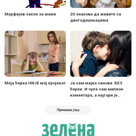
Марфијев закон за маме
20 знакова да живите са
двогодишњацима
Моја ћерка НИЈЕ мој пројекат
Ја сам мајка синова. БЕЗ
ћерки. И чула сам милион
коментара, а најгори је…
Прикажи још