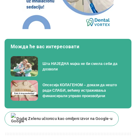
Можда ће вас интересовати
Шта НИЈЕДНА мајка не би смела себи да
дозволи
Опсесија КОЛАГЕНОМ – докази да нешто
ради СЛАБИ, већину истраживања
финансирали управо произвођачи
Dodaj Zelenu učionicu kao omiljeni izvor na Google-u