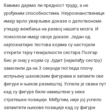
бавимо дајемо ли предност труду, а не
урођеним способностима. Неурознанственици
имају врло уверљиве доказе о делотвономе
утицају вежбања на развој нашега мозга. И
психолози имају своје доказе. Један од
најпознатијих тестова којима су настојали
открити тајну генијалности сестара Полгар
био је онај у којем су Јудит (најмлађу сестру)
замолили да на 3 секунде погледа плочу
испуњену шаховским фигурама и запамти све
фигуре и њихов размештај. Успела је сваки пут
кад су фигуре биле намештене у неке
стратешке позиције. Међутим, није јој успело
запамтити њихове позиције кад су фигуре