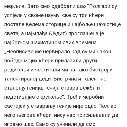
мерљив. Зато смо одабрали шах.“Полгари су
успјели у своме науму: све су три кћери
постале велемајсторице и најбоље шахистице
света, а најмлађа (Јудит) проглашена је
најбољом шахистицом свих времена.
„Неописиво ме нервирало кад су ми након
победа мојих кћери прилазили други
родитељи и честитали ми на тако бистрој и
талентираној деци. Бистрина и талент не
стварају генија, генија ствара вежба и
подстицајно окружење“. Трећи чаробни
састојак у стварању генија није одао Полгар,
него његове кћери: нису нас присиљавали да
играмо шах. Само су учинили да смо