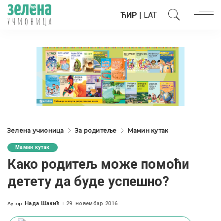
ЋИР
|
LAT
Зелена учионица
За родитеље
Мамин кутак
Мамин кутак
Како родитељ може помoћи
детету да буде успешно?
Нада Шакић
29. новембар 2016.
Аутор:
Posted
by