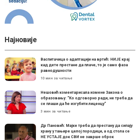
Најновије
Васпитачица о адаптацији на вртић: НИЈЕ крај
кад дете престане да плаче, то је само фаза
равнодушности
10 мин за читање
Нешовић коментарисала измене Закона о
образовању: ”Ко одговорно ради, не треба да
се плаши да ће изгубити лиценцу”
3 мин за читање
Др Пановић: Мајке треба да престану да сипају
храну у тањире целој породици, а од стола се
НЕ УСТАЈЕ док СВИ не заврше оброк