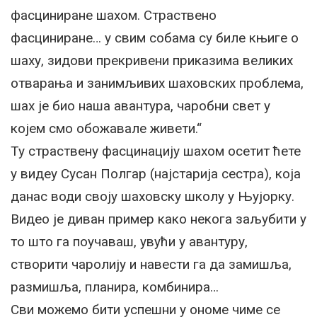
фасциниране шахом. Страствено
фасциниране… у свим собама су биле књиге о
шаху, зидови прекривени приказима великих
отварања и занимљивих шаховских проблема,
шах је био наша авантура, чаробни свет у
којем смо обожавале живети.“
Ту страствену фасцинацију шахом осетит ћете
у видеу Сусан Полгар (најстарија сестра), која
данас води своју шаховску школу у Њујорку.
Видео је диван пример како некога заљубити у
то што га поучаваш, увући у авантуру,
створити чаролију и навести га да замишља,
размишља, планира, комбинира…
Сви можемо бити успешни у ономе чиме се