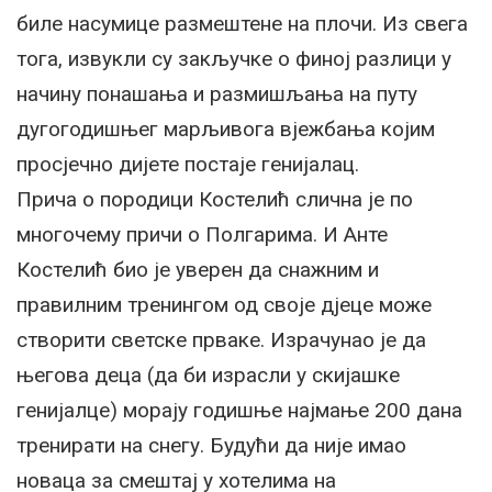
биле насумице размештене на плочи. Из свега
тога, извукли су закључке о финој разлици у
начину понашања и размишљања на путу
дугогодишњег марљивога вјежбања којим
просјечно дијете постаје генијалац.
Прича о породици Костелић слична је по
многочему причи о Полгарима. И Анте
Костелић био је уверен да снажним и
правилним тренингом од своје дјеце може
створити светске прваке. Израчунао је да
његова деца (да би израсли у скијашке
генијалце) морају годишње најмање 200 дана
тренирати на снегу. Будући да није имао
новаца за смештај у хотелима на