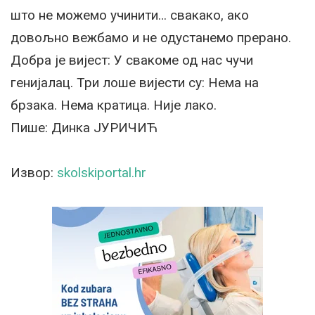
што не можемо учинити… свакако, ако
довољно вежбамо и не одустанемо прерано.
Добра је вијест: У свакоме од нас чучи
генијалац. Три лоше вијести су: Нема на
брзака. Нема кратица. Није лако.
Пише: Динка ЈУРИЧИЋ
Извор:
skolskiportal.hr