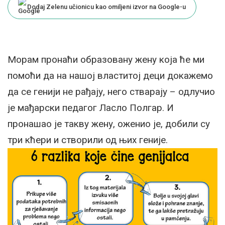
Dodaj Zelenu učionicu kao omiljeni izvor na Google-u
Морам пронаћи образовану жену која ће ми
помоћи да на нашој властитој деци докажемо
да се генији не рађају, него стварају – одлучио
је мађарски педагог Ласло Полгар. И
пронашао је такву жену, оженио је, добили су
три кћери и створили од њих геније.