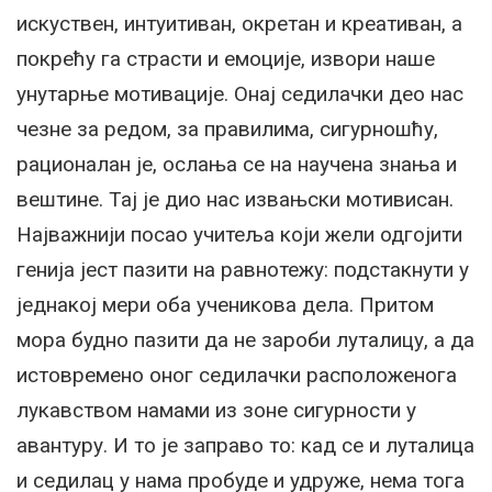
искуствен, интуитиван, окретан и креативан, а
покрећу га страсти и емоције, извори наше
унутарње мотивације. Онај седилачки део нас
чезне за редом, за правилима, сигурношћу,
рационалан је, ослања се на научена знања и
вештине. Тај је дио нас извањски мотивисан.
Најважнији посао учитеља који жели одгојити
генија јест пазити на равнотежу: подстакнути у
једнакој мери оба ученикова дела. Притом
мора будно пазити да не зароби луталицу, а да
истовремено оног седилачки расположенога
лукавством намами из зоне сигурности у
авантуру. И то је заправо то: кад се и луталица
и седилац у нама пробуде и удруже, нема тога