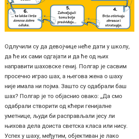
Одлучили су да девојчице неће дати у школу,
да ће их сами одгајати и да ће од њих
направити шаховске гениј. Полгар је сасвим
просечно играо шах, а његова жена о шаху
није имала ни појма. Зашто су одабрали баш
шах? Полгар је то објаснио овако: „Да смо
одабрали створити од кћери генијалне
уметнице, људи би расправљали јесу ли
њихова дела доиста светска класа или нису.
Успех у шаху, међутим, објективан је лако