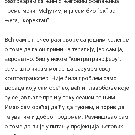
разговарам са њим о његовим осећањима
према мени. Међутим, и ја сам био “ок” за
њега, “коректан”.
Већ сам отпочео разговоре са једним колегом
о томе да га он прими на терапију, јер сам ја,
вероватно, био у неком “контратрансферу”,
само што нисам могао да разумем свој
контратрансфер. Није била проблем само
досада коју сам осећао, већ и главобоље које
су се јављале пре и у току сеанси са њим.
Имао сам осећај да ћу да пукнем, и порив да
га уватим и добро продрмам. Размишљао сам
о томе да ли је у питању пројекција његових