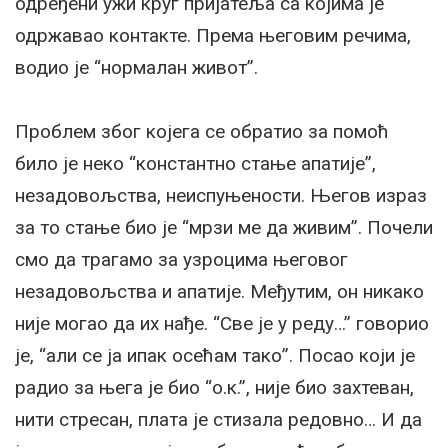
одређени ужи круг пријатеља са којима је
одржавао контакте. Према његовим речима,
водио је “нормалан живот”.
Проблем због којега се обратио за помоћ
било је неко “константно стање апатије”,
незадовољства, неиспуњености. Његов израз
за то стање био је “мрзи ме да живим”. Почели
смо да трагамо за узроцима његовог
незадовољства и апатије. Међутим, он никако
није могао да их нађе. “Све је у реду…” говорио
је, “али се ја ипак осећам тако”. Посао који је
радио за њега је био “о.к.”, није био захтеван,
нити стресан, плата је стизала редовно… И да