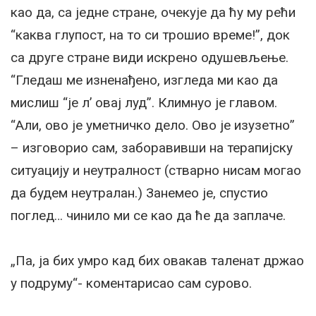
као да, са једне стране, очекује да ћу му рећи
“каква глупост, на то си трошио време!”, док
са друге стране види искрено одушевљење.
“Гледаш ме изненађено, изгледа ми као да
мислиш “је л’ овај луд”. Климнуо је главом.
“Али, ово је уметничко дело. Ово је изузетно”
– изговорио сам, заборавивши на терапијску
ситуацију и неутралност (стварно нисам могао
да будем неутралан.) Занемео је, спустио
поглед… чинило ми се као да ће да заплаче.
„Па, ја бих умро кад бих овакав таленат држао
у подруму“- коментарисао сам сурово.