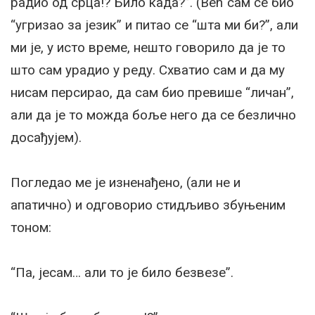
радио од срца!? Било када?”. (Већ сам се био
“угризао за језик” и питао се “шта ми би?”, али
ми је, у исто време, нешто говорило да је то
што сам урадио у реду. Схватио сам и да му
нисам персирао, да сам био превише “личан”,
али да је то можда боље него да се безлично
досађујем).
Погледао ме је изненађено, (али не и
апатично) и одговорио стидљиво збуњеним
тоном:
“Па, јесам… али то је било безвезе”.