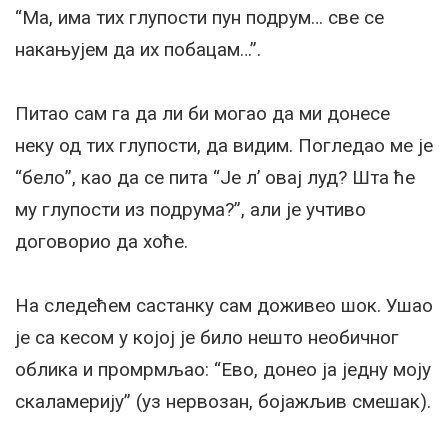
“Ма, има тих глупости пун подрум… све се
накањујем да их побацам…”.
Питао сам га да ли би могао да ми донесе
неку од тих глупости, да видим. Погледао ме је
“бело”, као да се пита “Је л’ овај луд? Шта ће
му глупости из подрума?”, али је учтиво
договорио да хоће.
На следећем састанку сам доживео шок. Ушао
је са кесом у којој је било нешто необичног
облика и промрмљао: “Ево, донео ја једну моју
скаламерију” (уз нервозан, бојажљив смешак).