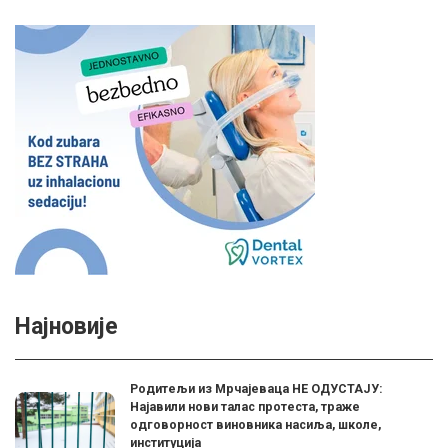
Најновије
Родитељи из Мрчајеваца НЕ ОДУСТАЈУ:
Најавили нови талас протеста, траже
одговорност виновника насиља, школе,
институција