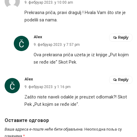
9. фебруар 2023. у 10:00 am
Prekrasna priča, pravi dragulj ! Hvala Vam što ste je
podelili sa nama.
Alex
Reply
9. фебруар 2023. у 7:57 pm
Ova prekrasna priča uzeta je iz knjige „Put kojim
se ređe ide“ Skot Pek.
Alex
Reply
9. фебруар 2023. у 1:16 pm
Zašto niste naveli odakle je preuzet odlomak?! Skot
Pek „Put kojim se ređe ide“.
Оставите одговор
Ваша адреса е-поште неће бити објављена.
Неопходна поља су
означена
*