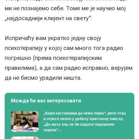
ми не познајемо себе. Томе ме је научио мој
„најдосаднији клијент на свету“:
Испричаћу вам укратко једну своју
психотерапију у којој сам много тога радио
погрешно (према психотерапијским
правилима), а да сам радио исправно, верујем
да не бисмо урадили ништа.
Можда ће вас интересовати
„Кажи наставници да нема појма“, рече отац
и отресе пепео у дебелу кристалну пикслу.
„Да ишта зна, не би ходала подераних
чарапа“…