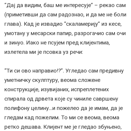
“Дај да видим, баш ме интересује” – рекао сам
(приметивши да сам радознао, и да ме не боли
глава). Кад је извадио “скаламерију” из кесе,
умотану у месарски папир, разрогачио сам очи
и зинуо. Иако не псујем пред клијентима,
излетела ми је псовка уз речи:
“Ти си ово направио!?”. Угледао сам предивну
уметничку скулптуру, веома сложене
конструкције, изувијаних, испреплетених
спирала од дрвета које су чиниле савршену
полифону целину…и пожелео да је имам, да је
гледам кад пожелим. То ми се веома, веома
ретко дешава. Клијент ме је гледао збуњено,