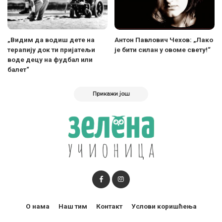
„Видим да водиш дете на
Антон Павлович Чехов: „Лако
терапију док ти пријатељи
је бити силан у овоме свету!“
воде децу на фудбал или
балет“
Прикажи још
О нама
Наш тим
Контакт
Услови коришћења