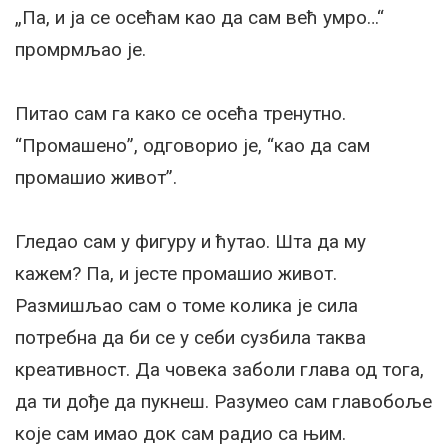
„Па, и ја се осећам као да сам већ умро…“
промрмљао је.
Питао сам га како се осећа тренутно.
“Промашено”, одговорио је, “као да сам
промашио живот”.
Гледао сам у фигуру и ћутао. Шта да му
кажем? Па, и јесте промашио живот.
Размишљао сам о томе колика је сила
потребна да би се у себи сузбила таква
креативност. Да човека заболи глава од тога,
да ти дође да пукнеш. Разумео сам главобоље
које сам имао док сам радио са њим.