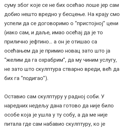
суму због које се не бих осећао лоше јер сам
добио нешто вредно у бесцење. На крају смо
успели да се договоримо о “пристојној” цени
(иако сам, и даље, имао осећај да је то
прилично јефтино… а он је отишао са
осећањем да је примио новац зато што ја
“желим да га охрабрим”, да му чиним услугу,
не зато што скулптура стварно вреди, већ да
бих га “подигао”).
Оставио сам скулптуру у радној соби. У
наредних недељу дана готово да није било
особе која је ушла у ту собу, а да ме није
питала где сам набавио скулптуру, ко је