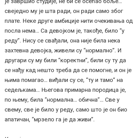
је завршио студије, не би се осећао боље…
свеједно му је шта ради, он ради само због
плате. Неке друге амбиције нити очекивања од
посла нема… Са девојком је, такође, било “у
реду”. Нису се свађали, она није била нека
захтевна девојка, живели су “нормално”. И
другари су му били “коректни”, били су ту да
се нађу кад нешто треба да се помогне, и он је
њима помагао… виђали су се, “ту и тамо” на
седељкама… Његова примарна породица је,
по њему, била “нормална… обична”… Све у
свему, све је било у реду, само што је он био
апатичан, “мрзело га је да живи”.