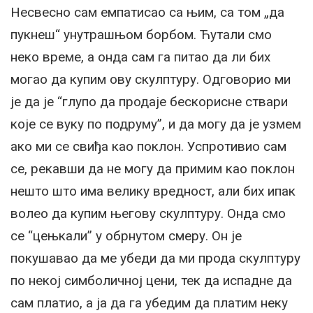
Несвесно сам емпатисао са њим, са том „да
пукнеш“ унутрашњом борбом. Ћутали смо
неко време, а онда сам га питао да ли бих
могао да купим ову скулптуру. Одговорио ми
је да је “глупо да продаје бескорисне ствари
које се вуку по подруму”, и да могу да је узмем
ако ми се свиђа као поклон. Успротивио сам
се, рекавши да не могу да примим као поклон
нешто што има велику вредност, али бих ипак
волео да купим његову скулптуру. Онда смо
се “цењкали” у обрнутом смеру. Он је
покушавао да ме убеди да ми прода скулптуру
по некој симболичној цени, тек да испадне да
сам платио, а ја да га убедим да платим неку