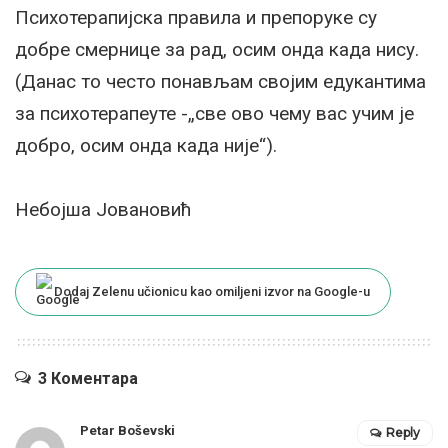
Психотерапијска правила и препоруке су
добре смернице за рад, осим онда када нису.
(Данас то често понављам својим едукантима
за психотерапеуте -„све ово чему вас учим је
добро, осим онда када није“).
Небојша Јовановић
Dodaj Zelenu učionicu kao omiljeni izvor na Google-u
3 Коментара
Petar Boševski
Reply