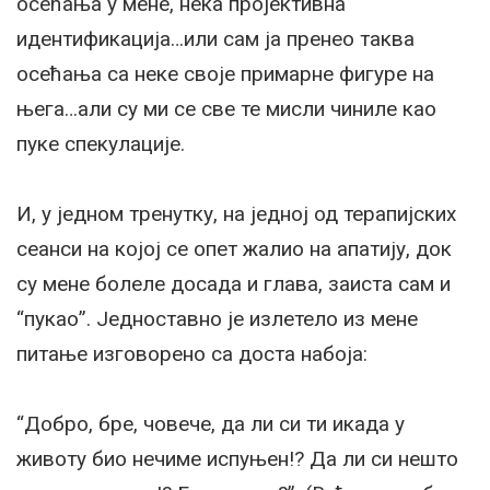
осећања у мене, нека пројективна
идентификација…или сам ја пренео таква
осећања са неке своје примарне фигуре на
њега…али су ми се све те мисли чиниле као
пуке спекулације.
И, у једном тренутку, на једној од терапијских
сеанси на којој се опет жалио на апатију, док
су мене болеле досада и глава, заиста сам и
“пукао”. Једноставно је излетело из мене
питање изговорено са доста набоја:
“Добро, бре, човече, да ли си ти икада у
животу био нечиме испуњен!? Да ли си нешто