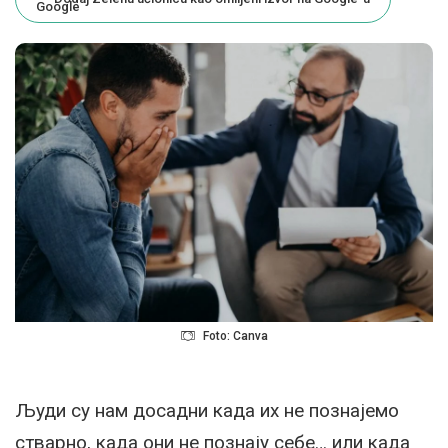
Foto: Canva
Људи су нам досадни када их не познајемо
стварно, када они не познају себе… или када