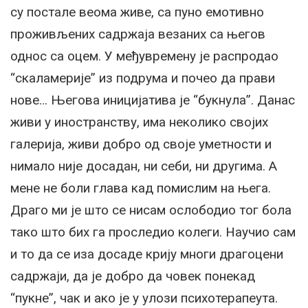
су постале веома живе, са пуно емотивно
проживљених садржаја везаних са његов
однос са оцем. У међувремену је распродао
“скаламерије” из подрума и почео да прави
нове… Његова иницијатива је “букнула”. Данас
живи у иностранству, има неколико својих
галерија, живи добро од своје уметности и
нимало није досадан, ни себи, ни другима. А
мене не боли глава кад помислим на њега.
Драго ми је што се нисам ослободио тог бола
тако што бих га проследио колеги. Научио сам
и то да се иза досаде крију многи драгоцени
садржаји, да је добро да човек понекад
“пукне”, чак и ако је у улози психотерапеута.