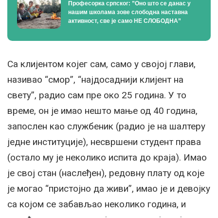
Професорка српског: ”Оно што се данас у
нашим школама зове слободна наставна
активност, све је само НЕ СЛОБОДНА”
Са клијентом којег сам, само у својој глави,
називао “смор”, “најдосаднији клијент на
свету”, радио сам пре око 25 година. У то
време, он је имао нешто мање од 40 година,
запослен као службеник (радио је на шалтеру
једне институције), несвршени студент права
(остало му је неколико испита до краја). Имао
је свој стан (наслеђен), редовну плату од које
је могао “пристојно да живи”, имао је и девојку
са којом се забављао неколико година, и