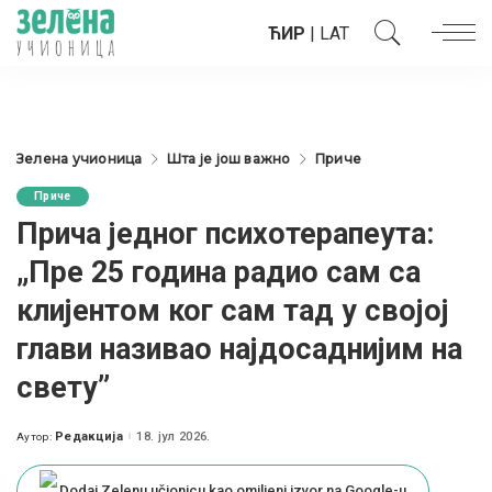
ЋИР
|
LAT
Зелена учионица
Шта је још важно
Приче
Приче
Прича једног психотерапеута:
„Пре 25 година радио сам са
клијентом ког сам тад у својој
глави називао најдосаднијим на
свету”
Редакција
18. јул 2026.
Аутор:
Posted
by
Dodaj Zelenu učionicu kao omiljeni izvor na Google-u