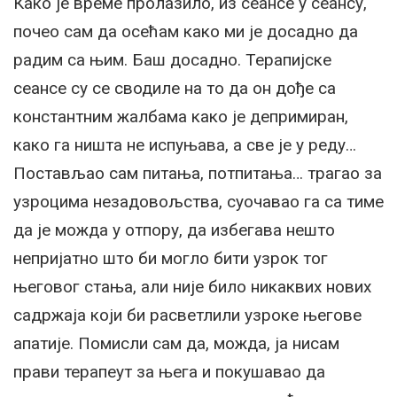
Како је време пролазило, из сеансе у сеансу,
почео сам да осећам како ми је досадно да
радим са њим. Баш досадно. Терапијске
сеансе су се сводиле на то да он дође са
константним жалбама како је депримиран,
како га ништа не испуњава, а све је у реду…
Постављао сам питања, потпитања… трагао за
узроцима незадовољства, суочавао га са тиме
да је можда у отпору, да избегава нешто
непријатно што би могло бити узрок тог
његовог стања, али није било никаквих нових
садржаја који би расветлили узроке његове
апатије. Помисли сам да, можда, ја нисам
прави терапеут за њега и покушавао да