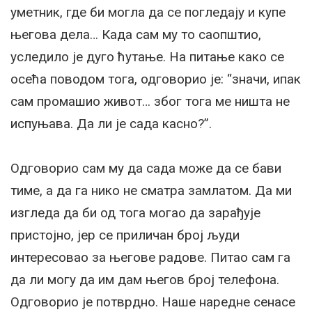
уметник, где би могла да се погледају и купе
његова дела… Када сам му то саопштио,
уследило је дуго ћутање. На питање како се
осећа поводом тога, одговорио је: “значи, ипак
сам промашио живот… због тога ме ништа не
испуњава. Да ли је сада касно?”.
Одговорио сам му да сада може да се бави
тиме, а да га нико не сматра замлатом. Да ми
изгледа да би од тога могао да зарађује
пристојно, јер се приличан број људи
интересовао за његове радове. Питао сам га
да ли могу да им дам његов број телефона.
Одговорио је потврдно. Наше наредне сенасе