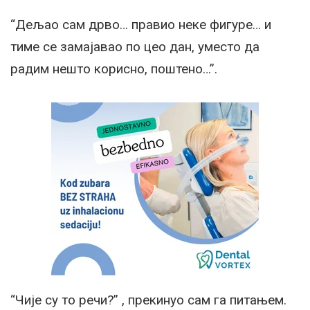
“Дељао сам дрво… правио неке фигуре… и
тиме се замајавао по цео дан, уместо да
радим нешто корисно, поштено…”.
“Чије су то речи?” , прекинуо сам га питањем.