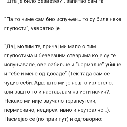
“Шта је било безвезе!?”, запитао сам га.
“Па то чиме сам био испуњен… то су биле неке
глупости”, узвратио је.
“Дај, молим те, причај ми мало о тим
глупостима и безвезним стварима које су те
испуњавале, ове озбиљне и “нормалне” убише
и тебе и мене од досаде” (Тек тада сам се
чудио себи. Ајде што ми је нешто излетело,
али зашто то и настављам на исти начин?.
Некако ми није звучало терапеутски,
пермисивно, недирективно и неутрално…).
Насмејао се (по први пут) и одговорио: