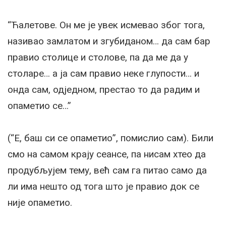
“Ћалетове. Он ме је увек исмевао због тога,
називао замлатом и згубиданом… да сам бар
правио столице и столове, па да ме да у
столаре… а ја сам правио неке глупости… и
онда сам, одједном, престао то да радим и
опаметио се…”
(“Е, баш си се опаметио”, помислио сам). Били
смо на самом крају сеансе, па нисам хтео да
продубљујем тему, већ сам га питао само да
ли има нешто од тога што је правио док се
није опаметио.