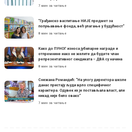
7 мин за читање
”Грађанско васпитање НИЈЕ предмет за
попуњавање фонда, већ улагање у будућност”
8 мин за читање
Како до ПУНОГ износа јубиларне награде и
отпремнине иако не желите да будете члан
репрезентативног синдиката – ДВА су начина
8 мин за читање
Снежана Романдић: ”На улогу директора школе
данас пристају људи врло специфичног
карактера. Одувек их је постављала власт, али
никад није било овако”
7 мин за читање