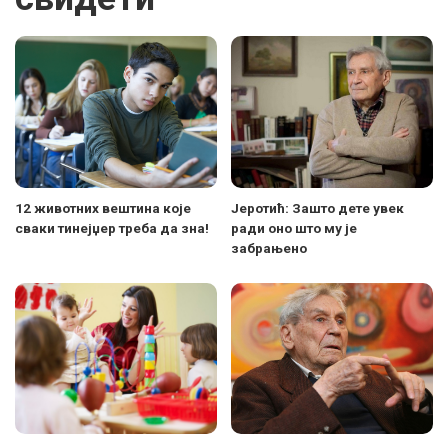
12 животних вештина које
Јеротић: Зашто дете увек
сваки тинејџер треба да зна!
ради оно што му је
забрањено