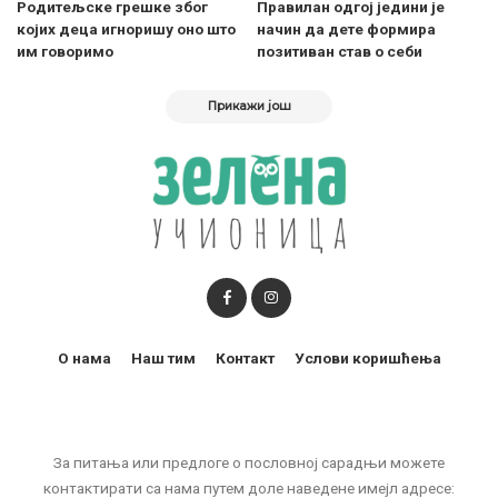
Родитељске грешке због
Правилан одгој једини је
којих деца игноришу оно што
начин да дете формира
им говоримо
позитиван став о себи
Прикажи још
О нама
Наш тим
Контакт
Услови коришћења
За питања или предлоге о пословној сарадњи можете
контактирати са нама путем доле наведене имејл адресе: