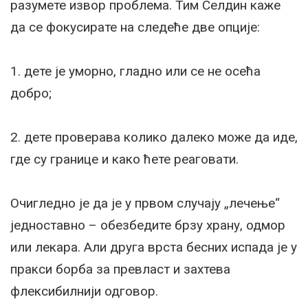
разумете извор проблема. Тим Селдин каже
да се фокусирате на следеће две опције:
1. дете је уморно, гладно или се не осећа
добро;
2. дете проверава колико далеко може да иде,
где су границе и како ћете реаговати.
Очигледно је да је у првом случају „лечење“
једноставно – обезбедите брзу храну, одмор
или лекара. Али друга врста бесних испада је у
пракси борба за превласт и захтева
флексибилнији одговор.