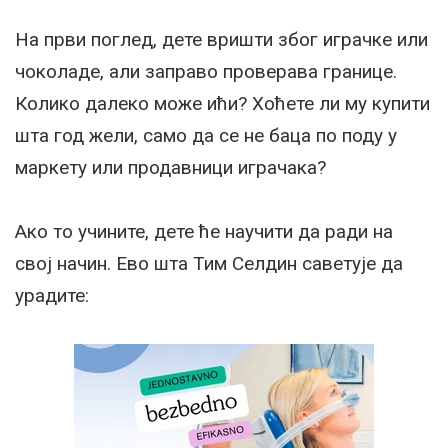
На први поглед, дете вришти због играчке или
чоколаде, али заправо проверава границе.
Колико далеко може ићи? Хоћете ли му купити
шта год жели, само да се не баца по поду у
маркету или продавници играчака?
Ако то учините, дете ће научити да ради на
свој начин. Ево шта Тим Селдин саветује да
урадите: