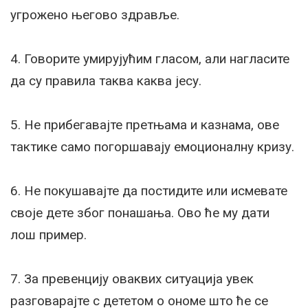
угрожено његово здравље.
4. Говорите умирујућим гласом, али нагласите
да су правила таква каква јесу.
5. Не прибегавајте претњама и казнама, ове
тактике само погоршавају емоционалну кризу.
6. Не покушавајте да постидите или исмевате
своје дете због понашања. Ово ће му дати
лош пример.
7. За превенцију оваквих ситуација увек
разговарајте с дететом о ономе што ће се