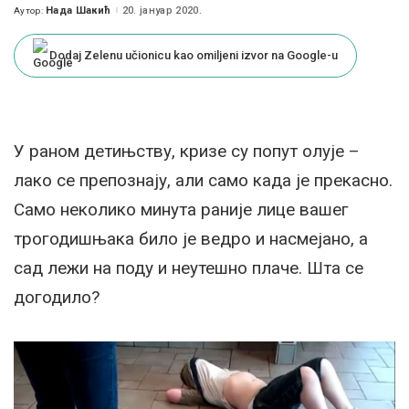
Нада Шакић
20. јануар 2020.
Аутор:
Posted
by
Dodaj Zelenu učionicu kao omiljeni izvor na Google-u
У раном детињству, кризе су попут олује –
лако се препознају, али само када је прекасно.
Само неколико минута раније лице вашег
трогодишњака било је ведро и насмејано, а
сад лежи на поду и неутешно плаче. Шта се
догодило?