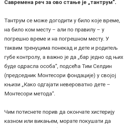
Савремена реч за ово стање је „тантрум“.
Тантрум се може догодити у било које време,
на било ком месту – али по правилу – у
погрешно време и на погрешном месту. У
таквим тренуцима понекад и дете и родитељ
губе контролу, а важно је да „бар једно од њих
буде одрасла особа“, подсећа Тим Селдин
(председник Монтесори фондације) у својој
књизи „Како одгајати невероватно дете –
Монтесори метода“.
Чим потиснете порив да окончате хистерију
казном или викањем, морате покушати да