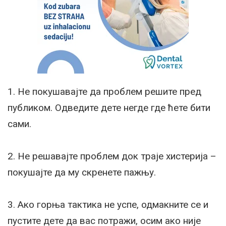
1. Не покушавајте да проблем решите пред
публиком. Одведите дете негде где ћете бити
сами.
2. Не решавајте проблем док траје хистерија –
покушајте да му скренете пажњу.
3. Ако горња тактика не успе, одмакните се и
пустите дете да вас потражи, осим ако није