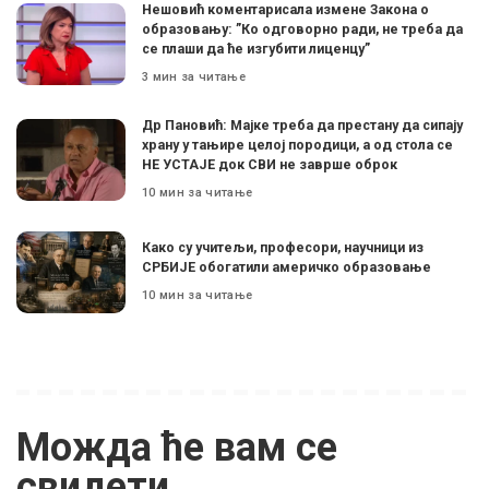
Нешовић коментарисала измене Закона о
образовању: ”Ко одговорно ради, не треба да
се плаши да ће изгубити лиценцу”
3 мин за читање
Др Пановић: Мајке треба да престану да сипају
храну у тањире целој породици, а од стола се
НЕ УСТАЈЕ док СВИ не заврше оброк
10 мин за читање
Како су учитељи, професори, научници из
СРБИЈЕ обогатили америчко образовање
10 мин за читање
Можда ће вам се
свидети