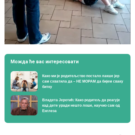
Можда ће вас интересовати
Како ми је родитељство постало лакше јер
сам схватила да – НЕ МОРАМ да бијем сваку
битку
Владета Јеротић: Како родитељ да реагује
кад дете уради нешто лоше, научио сам од
Енглеза