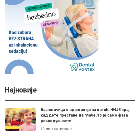
Најновије
Васпитачица о адаптацији на вртић: НИЈЕ крај
кад дете престане да плаче, то је само фаза
равнодушности
10 мин за читање