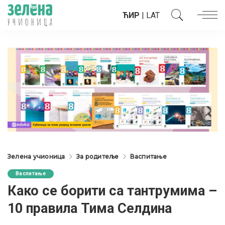
ЋИР
|
LAT
Зелена учионица
За родитеље
Васпитање
Васпитање
Како се борити са тантрумима –
10 правила Тима Селдина