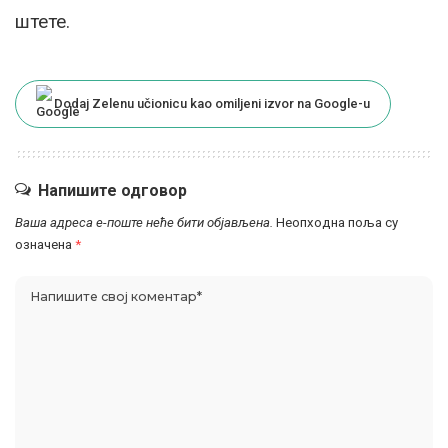
штете.
Dodaj Zelenu učionicu kao omiljeni izvor na Google-u
Напишите одговор
Ваша адреса е-поште неће бити објављена.
Неопходна поља су
означена
*