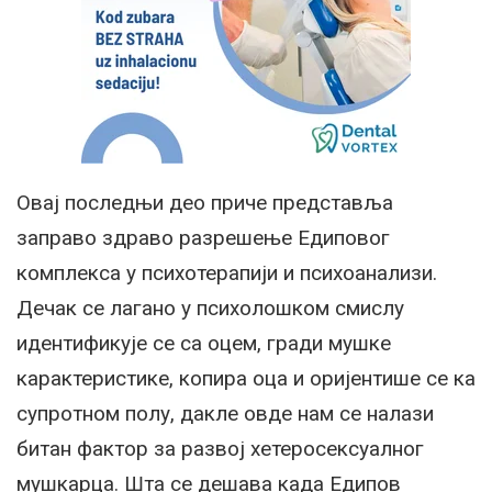
Овај последњи део приче представља
заправо здраво разрешење Едиповог
комплекса у психотерапији и психоанализи.
Дечак се лагано у психолошком смислу
идентификује се са оцем, гради мушке
карактеристике, копира оца и оријентише се ка
супротном полу, дакле овде нам се налази
битан фактор за развој хетеросексуалног
мушкарца. Шта се дешава када Едипов