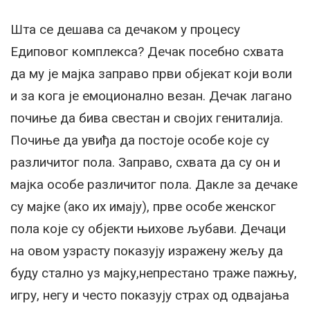
Шта се дешава са дечаком у процесу
Едиповог комплекса? Дечак посебно схвата
да му је мајка заправо први објекат који воли
и за кога је емоционално везан. Дечак лагано
почиње да бива свестан и својих гениталија.
Почиње да увиђа да постоје особе које су
различитог пола. Заправо, схвата да су он и
мајка особе различитог пола. Дакле за дечаке
су мајке (ако их имају), прве особе женског
пола које су објекти њихове љубави. Дечаци
на овом узрасту показују изражену жељу да
буду стално уз мајку,непрестано траже пажњу,
игру, негу и често показују страх од одвајања