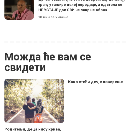
храну у тањире целој породици, а од стола се
НЕ УСТАЈЕ док СВИ не заврше оброк
10 мин за читање
Можда ће вам се
свидети
Како стећи дечје поверење
Родитељи, деца нису крива,