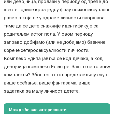
или девојчица, пролази у периоду од треће до
шесте године кроз једну фазу психосексуалног
развоја која се у здраве личности завршава
тиме да се дете снажније идентификује са
родитељем истог пола. У овом периоду
заправо добијамо (или не добијамо) базичне
корене хетеросексуалности личности.
Комплекс Едипа јавља се код дечака, а код
девојчица комплекс Електре. Зашто се то зову
комплекси? Због тога што представљају скуп
више осећања, више фантазама, више
задатака за малу личност детета.
Можда ће вас интересовати