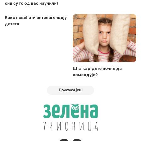
они су то од вас научили!
Како повећати интелигенцију
детета
Шта кад дете почне да
командује?
Прикажи још