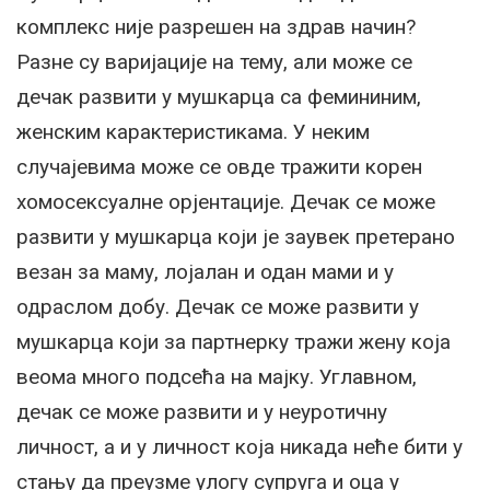
комплекс није разрешен на здрав начин?
Разне су варијације на тему, али може се
дечак развити у мушкарца са фемининим,
женским карактеристикама. У неким
случајевима може се овде тражити корен
хомосексуалне орјентације. Дечак се може
развити у мушкарца који је заувек претерано
везан за маму, лојалан и одан мами и у
одраслом добу. Дечак се може развити у
мушкарца који за партнерку тражи жену која
веома много подсећа на мајку. Углавном,
дечак се може развити и у неуротичну
личност, а и у личност која никада неће бити у
стању да преузме улогу супруга и оца у