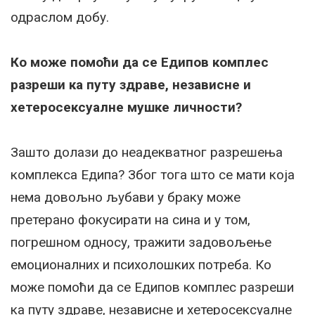
одраслом добу.
Ко може помоћи да се Едипов комплес
разреши ка путу здраве, независне и
хетеросексуалне мушке личности?
Зашто долази до неадекватног разрешења
комплекса Едипа? Због тога што се мати која
нема довољно љубави у браку може
претерано фокусирати на сина и у том,
погрешном односу, тражити задовољење
емоционалних и психолошких потреба. Ко
може помоћи да се Едипов комплес разреши
ка путу здраве, независне и хетеросексуалне