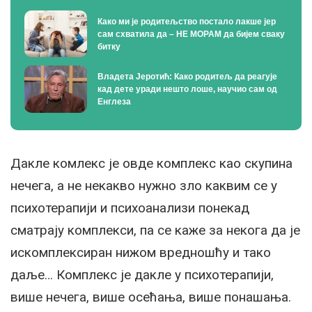
Како ми је родитељство постало лакше јер
сам схватила да – НЕ МОРАМ да бијем сваку
битку
Владета Јеротић: Како родитељ да реагује
кад дете уради нешто лоше, научио сам од
Енглеза
Дакле комлекс је овде комплекс као скупина
нечега, а не некакво нужно зло каквим се у
психотерапији и психоанализи понекад
сматрају комплекси, па се каже за некога да је
искомплексиран нижом вредношћу и тако
даље… Комплекс је дакле у психотерапији,
више нечега, више осећања, више понашања.