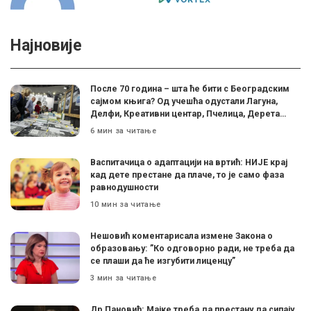
Најновије
После 70 година – шта ће бити с Београдским
сајмом књига? Од учешћа одустали Лагуна,
Делфи, Креативни центар, Пчелица, Дерета…
6 мин за читање
Васпитачица о адаптацији на вртић: НИЈЕ крај
кад дете престане да плаче, то је само фаза
равнодушности
10 мин за читање
Нешовић коментарисала измене Закона о
образовању: ”Ко одговорно ради, не треба да
се плаши да ће изгубити лиценцу”
3 мин за читање
Др Пановић: Мајке треба да престану да сипају