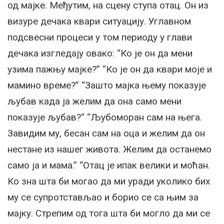
од мајке. Међутим, на сцену ступа отац. Он из
визуре дечака квари ситуацију. Углавном
подсвесни процеси у том периоду у глави
дечака изгледају овако: “Ко је он да мени
узима пажњу мајке?” “Ко је он да квари моје и
мамино време?” “Зашто мајка њему показује
љубав када ја желим да она само мени
показује љубав?“ “Љубоморан сам на њега.
Завидим му, бесан сам на оца и желим да он
нестане из нашег живота. Желим да останемо
само ја и мама.” “Отац је ипак велики и моћан.
Ко зна шта би могао да ми уради уколико бих
му се супротстављао и борио се са њим за
мајку. Стрепим од тога шта би могло да ми се