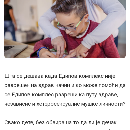
Шта се дешава када Едипов комплекс није
разрешен на здрав начин и ко може помоћи да
се Едипов комплес разреши ка путу здраве,
независне и хетеросексуалне мушке личности?
Свако дете, без обзира на то да ли је дечак