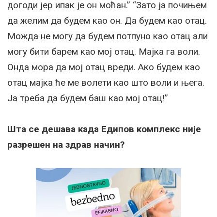
догоди јер ипак је он моћан.” “Зато ја почињем
да желим да будем као он. Да будем као отац.
Можда не могу да будем потпуно као отац али
могу бити барем као мој отац. Мајка га воли.
Онда мора да мој отац вреди. Ако будем као
отац мајка ће ме волети као што воли и њега.
Ја треба да будем баш као мој отац!”
Шта се дешава када Едипов комплекс није
разрешен на здрав начин?