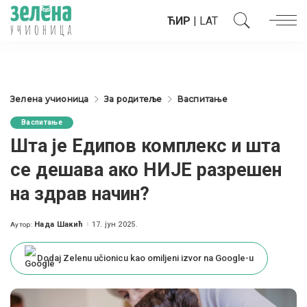
ЋИР
|
LAT
Зелена учионица
За родитеље
Васпитање
Васпитање
Шта је Eдипов комплекс и шта
се дешава ако НИЈЕ разрешен
на здрав начин?
Нада Шакић
17. јун 2025.
Аутор:
Posted
by
Dodaj Zelenu učionicu kao omiljeni izvor na Google-u