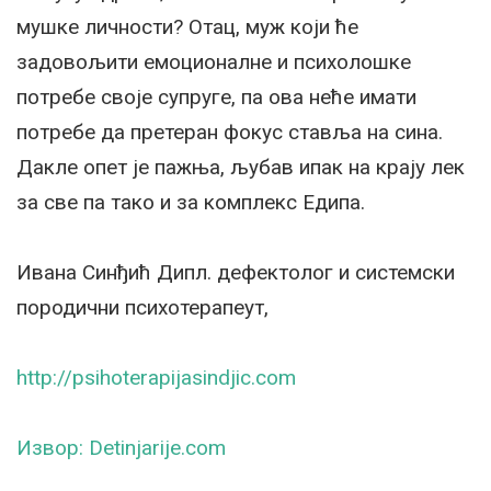
мушке личности? Отац, муж који ће
задовољити емоционалне и психолошке
потребе своје супруге, па ова неће имати
потребе да претеран фокус ставља на сина.
Дакле опет је пажња, љубав ипак на крају лек
за све па тако и за комплекс Едипа.
Ивана Синђић Дипл. дефектолог и системски
породични психотерапеут,
http://psihoterapijasindjic.com
Извор: Detinjarije.com