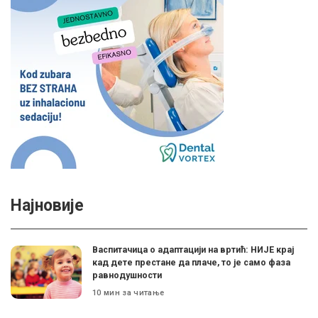
Најновије
Васпитачица о адаптацији на вртић: НИЈЕ крај
кад дете престане да плаче, то је само фаза
равнодушности
10 мин за читање