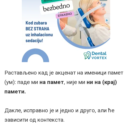
Растављено кад је акценат на именици памет
(ум): паде ми
на памет
, није ми
ни на (крај)
памети.
Дакле, исправно је и једно и друго, али ће
зависити од контекста.