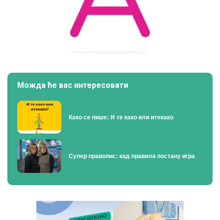
Можда ће вас интересовати
Како се пише: И те како или итекако
Супер правопис: кад правила постану игра