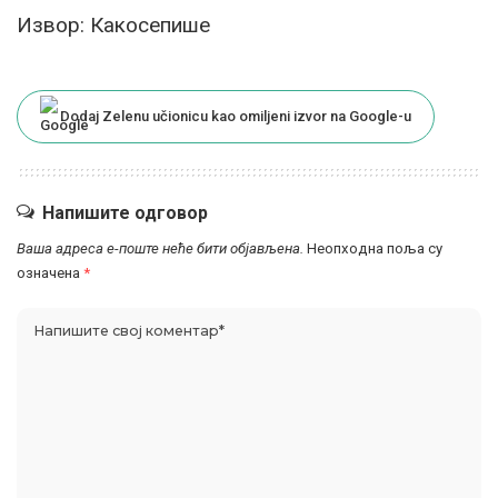
Извор: Какосепише
Dodaj Zelenu učionicu kao omiljeni izvor na Google-u
Напишите одговор
Ваша адреса е-поште неће бити објављена.
Неопходна поља су
означена
*