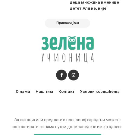
деца множина именице
дете? Али не, није!
Прикажи још
О нама
Наш тим
Контакт
Услови коришћења
За питања или предлоге о пословној сарадњи можете
контактирати са нама путем доле наведене имејл адресе: