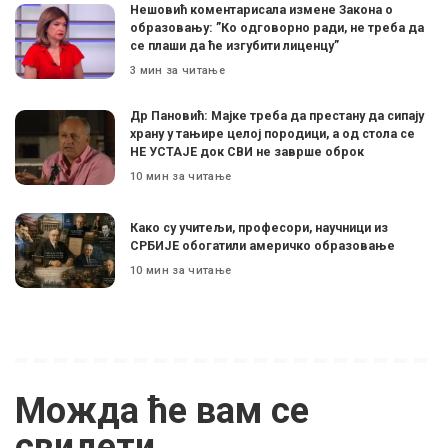
Нешовић коментарисала измене Закона о
образовању: ”Ко одговорно ради, не треба да
се плаши да ће изгубити лиценцу”
3 мин за читање
Др Пановић: Мајке треба да престану да сипају
храну у тањире целој породици, а од стола се
НЕ УСТАЈЕ док СВИ не заврше оброк
10 мин за читање
Како су учитељи, професори, научници из
СРБИЈЕ обогатили америчко образовање
10 мин за читање
Можда ће вам се
свидети