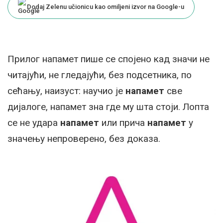
Dodaj Zelenu učionicu kao omiljeni izvor na Google-u
Прилог напамет пише се спојено кад значи не
читајући, не гледајући, без подсетника, по
сећању, наизуст: научио је
напамет
све
дијалоге, напамет зна где му шта стоји. Лопта
се не удара
напамет
или прича
напамет
у
значењу непроверено, без доказа.