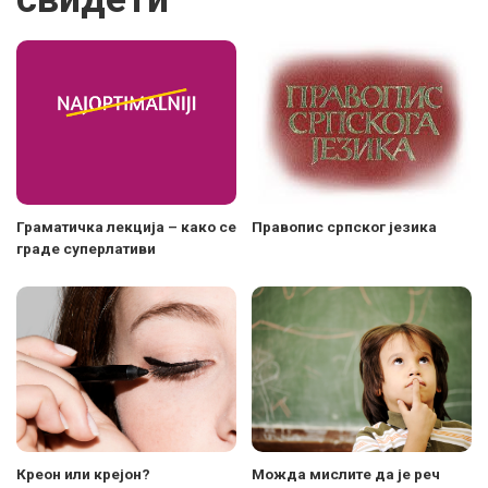
Граматичка лекција – како се
Правопис српског језика
граде суперлативи
Креон или крејон?
Можда мислите да је реч