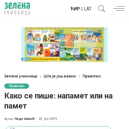
ЋИР
|
LAT
Зелена учионица
Шта је још важно
Правопис
Правопис
Како се пише: напамет или на
памет
Нада Шакић
23. јул 2019.
Аутор:
Posted
by